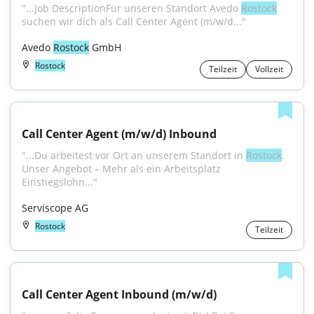
"...Job DescriptionFür unseren Standort Avedo 
Rostock
suchen wir dich als Call Center Agent (m/w/d..."
Avedo 
Rostock
 GmbH
Rostock
Teilzeit
Vollzeit
Call Center Agent (m/w/d) Inbound
"...Du arbeitest vor Ort an unserem Standort in 
Rostock
. 
Unser Angebot – Mehr als ein Arbeitsplatz 
Einstiegslohn..."
Serviscope AG
Rostock
Teilzeit
Call Center Agent Inbound (m/w/d)