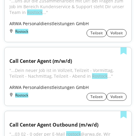
"...uns auf die Zusammenarbeit mit Dir! Bei Fragen zum 
Job im Bereich Kundenservice & Support steht Dir unser 
Team in 
Rostock
..."
ARWA Personaldienstleistungen GmbH
Rostock
Teilzeit
Vollzeit
Call Center Agent (m/w/d)
"...Dein neuer Job ist in Vollzeit, Teilzeit - Vormittag, 
Teilzeit - Nachmittag, Teilzeit - Abend in 
Rostock
..."
ARWA Personaldienstleistungen GmbH
Rostock
Teilzeit
Vollzeit
Call Center Agent Outbound (m/w/d)
"...03 02 - 0 oder per E-Mail 
rostock
@arwa.de. Wir 