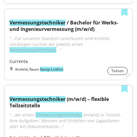
Vermessungstechniker
 / Bachelor für Werks- 
und Ingenieurvermessung (m/w/d)
"...Für unseren Standort Leverkusen und Krefeld-
Uerdingen suchen wir jeweils einen 
Vermessungstechniker
..."
Currenta
Krefeld, Raum
Kamp-Lintfort
Teilzeit
Vermessungstechniker
 (m/w/d) – flexible 
Teilzeitstelle
"...wir einen 
Vermessungstechniker
 (m/w/d) in Teilzeit. 
Ihre Aufgaben: Messen und Erstellen von Lageplänen 
aller Art Dokumentation..."