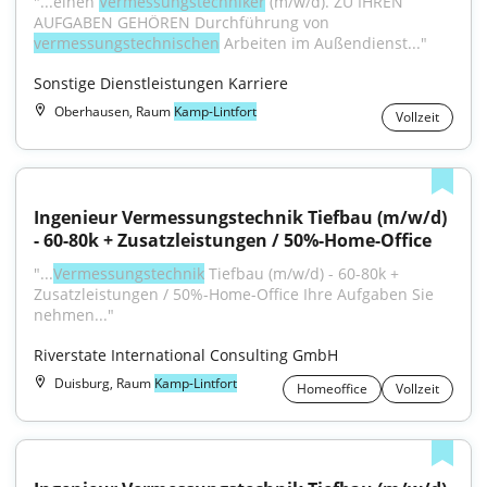
"...einen 
Vermessungstechniker
 (m/w/d). ZU IHREN 
AUFGABEN GEHÖREN Durchführung von 
vermessungstechnischen
 Arbeiten im Außendienst..."
Sonstige Dienstleistungen Karriere
Oberhausen, Raum
Kamp-Lintfort
Vollzeit
Ingenieur Vermessungstechnik Tiefbau (m/w/d) 
- 60-80k + Zusatzleistungen / 50%-Home-Office
"...
Vermessungstechnik
 Tiefbau (m/w/d) - 60-80k + 
Zusatzleistungen / 50%-Home-Office Ihre Aufgaben Sie 
nehmen..."
Riverstate International Consulting GmbH
Duisburg, Raum
Kamp-Lintfort
Homeoffice
Vollzeit