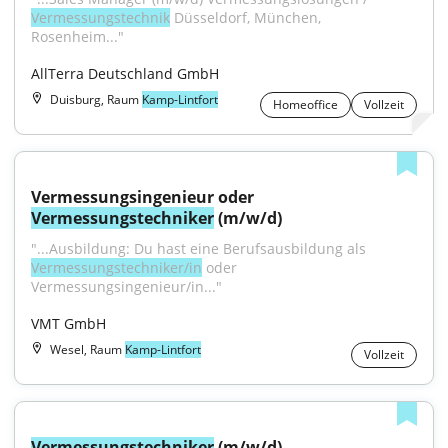
Vermessungstechnik
 Düsseldorf, München, 
Rosenheim..."
AllTerra Deutschland GmbH
Duisburg, Raum
Kamp-Lintfort
Homeoffice
Vollzeit
Vermessungsingenieur oder 
Vermessungstechniker
 (m/w/d)
"...Ausbildung: Du hast eine Berufsausbildung als 
Vermessungstechniker/in
 oder 
Vermessungsingenieur/in..."
VMT GmbH
Wesel, Raum
Kamp-Lintfort
Vollzeit
Vermessungstechniker
 (m/w/d)