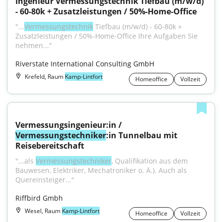
Ingenieur Vermessungstechnik Tiefbau (m/w/d) 
- 60-80k + Zusatzleistungen / 50%-Home-Office
"...
Vermessungstechnik
 Tiefbau (m/w/d) - 60-80k + 
Zusatzleistungen / 50%-Home-Office Ihre Aufgaben Sie 
nehmen..."
Riverstate International Consulting GmbH
Krefeld, Raum
Kamp-Lintfort
Homeoffice
Vollzeit
Vermessungsingenieur:in / 
Vermessungstechniker
:in Tunnelbau mit 
Reisebereitschaft
"...als 
Vermessungstechniker
, Qualifikation aus dem 
Bauwesen, Elektriker, Mechatroniker o. Ä.). Auch als 
Quereinsteiger..."
Riffbird Gmbh
Wesel, Raum
Kamp-Lintfort
Homeoffice
Vollzeit