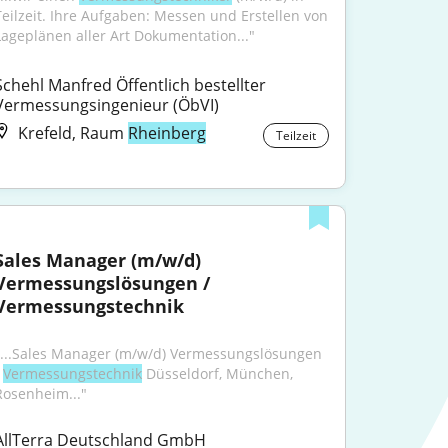
Teilzeit. Ihre Aufgaben: Messen und Erstellen von 
Lageplänen aller Art Dokumentation..."
Schehl Manfred Öffentlich bestellter 
Vermessungsingenieur (ÖbVI)
Krefeld, Raum
Rheinberg
Teilzeit
Sales Manager (m/w/d) 
Vermessungslösungen / 
Vermessungstechnik
"...Sales Manager (m/w/d) Vermessungslösungen 
 
Vermessungstechnik
 Düsseldorf, München, 
Rosenheim..."
AllTerra Deutschland GmbH