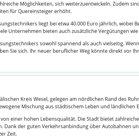
hlreiche Möglichkeiten, sich weiterzuentwickeln. Zudem si
iten für Quereinsteiger erhöht.
ungstechnikers liegt bei etwa 40.000 Euro jährlich, wobei B
Viele Unternehmen bieten auch zusätzliche Vergütungen wi
ngstechnikers sowohl spannend als auch vielseitig. Wenn Si
n Sie sich. Ihr neuer beruflicher Weg könnte direkt vor Ihn
fälischen Kreis Wesel, gelegen am nördlichen Rand des Ruhr
sgewogene Mischung aus städtischem Leben und ländlichen 
 von einer hohen Lebensqualität. Die Stadt bietet zahlreiche
en. Dank der guten Verkehrsanbindung über Autobahnen und 
er Zeit.