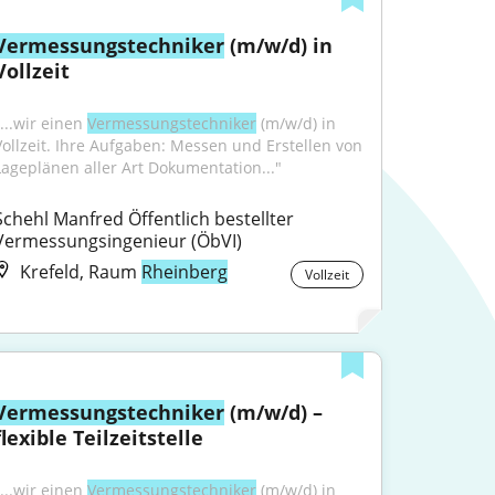
Vermessungstechniker
 (m/w/d) in 
Vollzeit
...wir einen 
Vermessungstechniker
 (m/w/d) in 
Vollzeit. Ihre Aufgaben: Messen und Erstellen von 
Lageplänen aller Art Dokumentation..."
Schehl Manfred Öffentlich bestellter 
Vermessungsingenieur (ÖbVI)
Krefeld, Raum
Rheinberg
Vollzeit
Vermessungstechniker
 (m/w/d) – 
flexible Teilzeitstelle
...wir einen 
Vermessungstechniker
 (m/w/d) in 