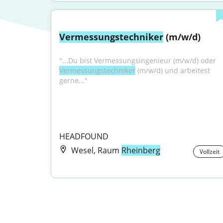
Vermessungstechniker
 (m/w/d)
"...Du bist Vermessungsingenieur (m/w/d) oder 
Vermessungstechniker
 (m/w/d) und arbeitest 
gerne..."
HEADFOUND
Wesel, Raum
Rheinberg
Vollzeit