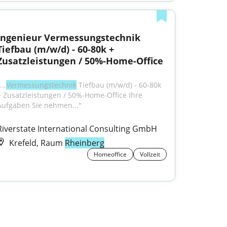
Ingenieur Vermessungstechnik 
Tiefbau (m/w/d) - 60-80k + 
Zusatzleistungen / 50%-Home-Office
...
Vermessungstechnik
 Tiefbau (m/w/d) - 60-80k 
+ Zusatzleistungen / 50%-Home-Office Ihre 
Aufgaben Sie nehmen..."
Riverstate International Consulting GmbH
Krefeld, Raum
Rheinberg
Homeoffice
Vollzeit