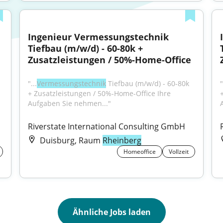
Ingenieur Vermessungstechnik 
Tiefbau (m/w/d) - 60-80k + 
Zusatzleistungen / 50%-Home-Office
"...
Vermessungstechnik
 Tiefbau (m/w/d) - 60-80k 
"
+ Zusatzleistungen / 50%-Home-Office Ihre 
Aufgaben Sie nehmen..."
Riverstate International Consulting GmbH
Duisburg, Raum
Rheinberg
Homeoffice
Vollzeit
Ähnliche Jobs laden