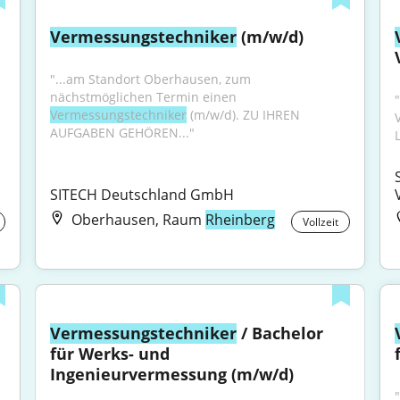
Vermessungstechniker
 (m/w/d)
"...am Standort Oberhausen, zum 
nächstmöglichen Termin einen 
"
Vermessungstechniker
 (m/w/d). ZU IHREN 
AUFGABEN GEHÖREN..."
SITECH Deutschland GmbH
Oberhausen, Raum
Rheinberg
Vollzeit
Vermessungstechniker
 / Bachelor 
für Werks- und 
Ingenieurvermessung (m/w/d)
"