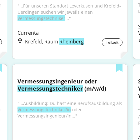
 
"...Für unseren Standort Leverkusen und Krefeld-
Uerdingen suchen wir jeweils einen 
Vermessungstechniker
..."
Currenta
Krefeld, Raum
Rheinberg
Teilzeit
Vermessungsingenieur oder 
Vermessungstechniker
 (m/w/d)
"...Ausbildung: Du hast eine Berufsausbildung als 
 
Vermessungstechniker/in
 oder 
Vermessungsingenieur/in..."
/