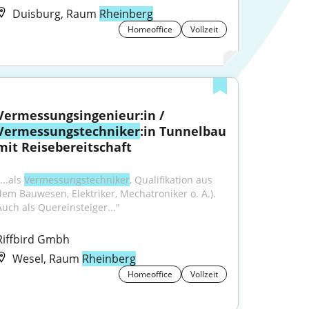
Duisburg, Raum
Rheinberg
Homeoffice
Vollzeit
Vermessungsingenieur:in / 
Vermessungstechniker
:in Tunnelbau 
mit Reisebereitschaft
...als 
Vermessungstechniker
, Qualifikation aus 
dem Bauwesen, Elektriker, Mechatroniker o. Ä.). 
Auch als Quereinsteiger..."
Riffbird Gmbh
Wesel, Raum
Rheinberg
Homeoffice
Vollzeit