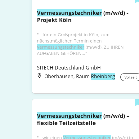
Vermessungstechniker
 (m/w/d) - 
Projekt Köln
"...für ein Großprojekt in Köln, zum 
nächstmöglichen Termin einen 
Vermessungstechniker
 (m/w/d). ZU IHREN 
AUFGABEN GEHÖREN..."
SITECH Deutschland GmbH
Oberhausen, Raum
Rheinberg
Vollzeit
Vermessungstechniker
 (m/w/d) – 
flexible Teilzeitstelle
"...wir einen 
Vermessungstechniker
 (m/w/d) in 