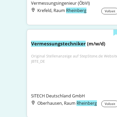
Vermessungsingenieur (ÖbVI)
Krefeld, Raum
Rheinberg
Vollzeit
Vermessungstechniker
 (m/w/d)
Original Stellenanzeige auf StepStone.de Website
JBTE_DE
SITECH Deutschland GmbH
Oberhausen, Raum
Rheinberg
Vollzeit