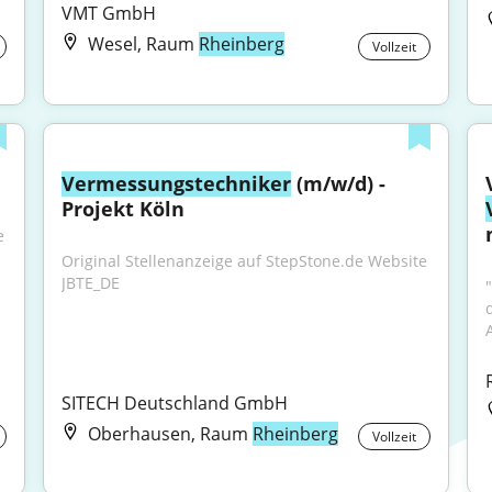
VMT GmbH
Wesel, Raum
Rheinberg
Vollzeit
Vermessungstechniker
 (m/w/d) - 
Projekt Köln
 
Original Stellenanzeige auf StepStone.de Website 
JBTE_DE
"
SITECH Deutschland GmbH
Oberhausen, Raum
Rheinberg
Vollzeit