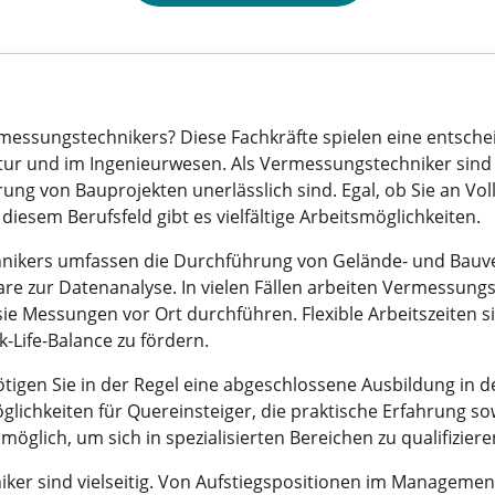
ermessungstechnikers? Diese Fachkräfte spielen eine entsch
ur und im Ingenieurwesen. Als Vermessungstechniker sind S
ng von Bauprojekten unerlässlich sind. Egal, ob Sie an Vollz
 diesem Berufsfeld gibt es vielfältige Arbeitsmöglichkeiten.
nikers umfassen die Durchführung von Gelände- und Bau
e zur Datenanalyse. In vielen Fällen arbeiten Vermessungs
sie Messungen vor Ort durchführen. Flexible Arbeitszeiten sin
-Life-Balance zu fördern.
igen Sie in der Regel eine abgeschlossene Ausbildung in 
glichkeiten für Quereinsteiger, die praktische Erfahrung s
öglich, um sich in spezialisierten Bereichen zu qualifiziere
r sind vielseitig. Von Aufstiegspositionen im Management b