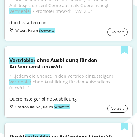
Aufstiegschancen! Gerne auch als Quereinstieg! 
Vertriebler
 / Promoter (m/w/d) - VZ/TZ..."
durch-starten.com
Witten, Raum
Schwerte
Vollzeit
Vertriebler
 ohne Ausbildung für den 
Außendienst (m/w/d)
"...jedem die Chance in den Vertrieb einzusteigen! 
Vertriebler
 ohne Ausbildung für den Außendienst 
(m/w/d..."
Quereinsteiger ohne Ausbildung
Castrop-Rauxel, Raum
Schwerte
Vollzeit
Direkt
vertriebler
 im Außendienst (m/w/d)