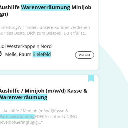
Aushilfe 
Warenverräumung
 Minijob 
(gn)
EinleitungWir finden, unsere Kunden verdienen 
nur das Beste. Dich zum Beispiel. Du erfüllst...
Lidl Westerkappeln Nord
Melle, Raum
Bielefeld
Vollzeit
Aushilfe / Minijob (m/w/d) Kasse & 
Warenverräumung
"...Aushilfe / Minijob (m/w/d)Kasse & 
Warenverräumung
​EDEKA center LÜNING 
HövelhofGeringfügig..."