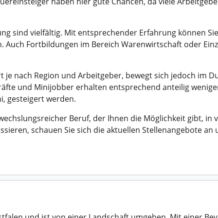
Quereinsteiger haben hier gute Chancen, da viele Arbeitgeber
 sind vielfältig. Mit entsprechender Erfahrung können Sie
. Auch Fortbildungen im Bereich Warenwirtschaft oder Einz
 je nach Region und Arbeitgeber, bewegt sich jedoch im Dur
eitkräfte und Minijobber erhalten entsprechend anteilig wen
, gesteigert werden.
echslungsreicher Beruf, der Ihnen die Möglichkeit gibt, in
ressieren, schauen Sie sich die aktuellen Stellenangebote an 
stfalen und ist von einer Landschaft umgeben. Mit einer Be