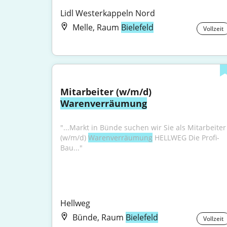
Lidl Westerkappeln Nord
Melle, Raum
Bielefeld
Vollzeit
Mitarbeiter (w/m/d) 
Warenverräumung
"...Markt in Bünde suchen wir Sie als Mitarbeiter 
(w/m/d) 
Warenverräumung
 HELLWEG Die Profi-
Bau..."
Hellweg
Bünde, Raum
Bielefeld
Vollzeit