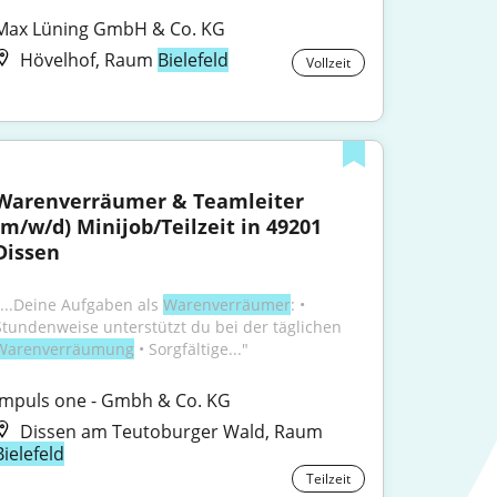
Max Lüning GmbH & Co. KG
Hövelhof, Raum
Bielefeld
Vollzeit
Warenverräumer & Teamleiter 
(m/w/d) Minijob/Teilzeit in 49201 
Dissen
"...Deine Aufgaben als 
Warenverräumer
: • 
Stundenweise unterstützt du bei der täglichen 
Warenverräumung
 • Sorgfältige..."
impuls one - Gmbh & Co. KG
Dissen am Teutoburger Wald, Raum
Bielefeld
Teilzeit