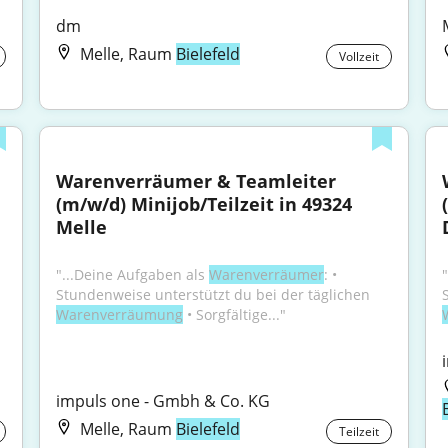
dm
Melle, Raum
Bielefeld
Vollzeit
Warenverräumer & Teamleiter 
(m/w/d) Minijob/Teilzeit in 49324 
Melle
"...Deine Aufgaben als 
Warenverräumer
: • 
Stundenweise unterstützt du bei der täglichen 
Warenverräumung
 • Sorgfältige..."
impuls one - Gmbh & Co. KG
Melle, Raum
Bielefeld
Teilzeit