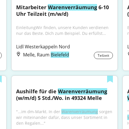
Mitarbeiter 
Warenverräumung
 6-10 
Uhr Teilzeit (m/w/d)
EinleitungWir finden, unsere Kunden verdienen 
nur das Beste. Dich zum Beispiel. Du erfüllst...
Lidl Westerkappeln Nord
Melle, Raum
Bielefeld
Teilzeit
Aushilfe für die 
Warenverräumung
(w/m/d) 5 Std./Wo. in 49324 Melle
"...im dm-Markt. In der 
Warenverräumung
 sorgen 
wir miteinander dafür, dass unser Sortiment in 
den Regalen..."