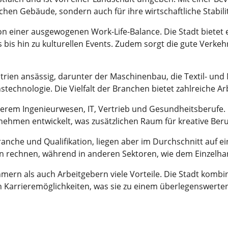
schen Gebäude, sondern auch für ihre wirtschaftliche Stabilit
 von einer ausgewogenen Work-Life-Balance. Die Stadt biet
s bis hin zu kulturellen Events. Zudem sorgt die gute Verke
trien ansässig, darunter der Maschinenbau, die Textil- un
chnologie. Die Vielfalt der Branchen bietet zahlreiche Ar
derem Ingenieurwesen, IT, Vertrieb und Gesundheitsberufe.
ehmen entwickelt, was zusätzlichen Raum für kreative Beruf
 Branche und Qualifikation, liegen aber im Durchschnitt auf
n rechnen, während in anderen Sektoren, wie dem Einzelhan
mern als auch Arbeitgebern viele Vorteile. Die Stadt kombin
en Karrieremöglichkeiten, was sie zu einem überlegenswert