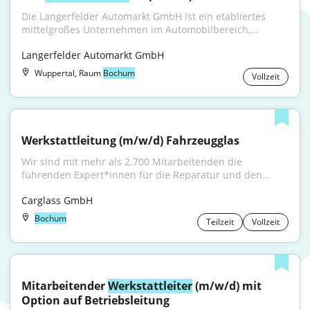
Die Langerfelder Automarkt GmbH ist ein etabliertes 
mittelgroßes Unternehmen im Automobilbereich,...
Langerfelder Automarkt GmbH
Wuppertal, Raum
Bochum
Vollzeit
Werkstattleitung (m/w/d) Fahrzeugglas
Wir sind mit mehr als 2.700 Mitarbeitenden die 
führenden Expert*innen für die Reparatur und den...
Carglass GmbH
Bochum
Teilzeit
Vollzeit
Mitarbeitender 
Werkstattleiter
 (m/w/d) mit 
Option auf Betriebsleitung