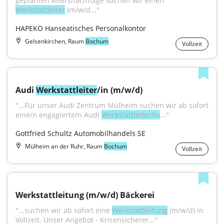
geplanten Altersnachfolge suchen wir einen 
Werkstattleiter
 (m/w/d..."
HAPEKO Hanseatisches Personalkontor
Gelsenkirchen, Raum
Bochum
Vollzeit
Audi 
Werkstattleiter
/in (m/w/d)
"...Für unser Audi Zentrum Mülheim suchen wir ab sofort 
eine/n engagierte/n Audi 
Werkstattleiter/in
..."
Gottfried Schultz Automobilhandels SE
Mülheim an der Ruhr, Raum
Bochum
Vollzeit
Werkstattleitung (m/w/d) Bäckerei
"...suchen wir ab sofort eine 
Werkstattleitung
 (m/w/d) in 
Vollzeit. Unser Angebot - Krisensicherer..."