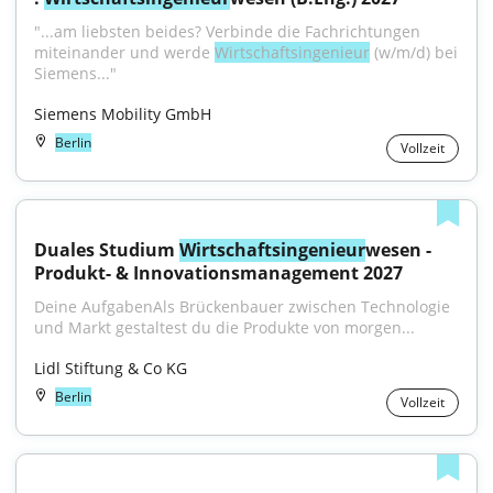
"...am liebsten beides? Verbinde die Fachrichtungen 
miteinander und werde 
Wirtschaftsingenieur
 (w/m/d) bei 
Siemens..."
Siemens Mobility GmbH
Berlin
Vollzeit
Duales Studium 
Wirtschaftsingenieur
wesen - 
Produkt- & Innovationsmanagement 2027
Deine AufgabenAls Brückenbauer zwischen Technologie 
und Markt gestaltest du die Produkte von morgen...
Lidl Stiftung & Co KG
Berlin
Vollzeit