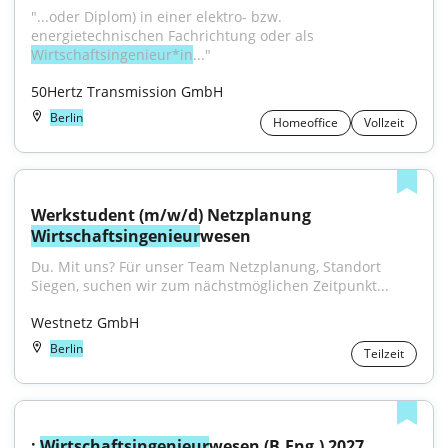
"...oder Diplom) in einer elektro- bzw. 
energietechnischen Fachrichtung oder als 
Wirtschaftsingenieur*in
..."
50Hertz Transmission GmbH
Berlin
Homeoffice
Vollzeit
Werkstudent (m/w/d) Netzplanung 
Wirtschaftsingenieur
wesen
Du. Mit uns? Für unser Team Netzplanung, Standort 
Siegen, suchen wir zum nächstmöglichen Zeitpunkt...
Westnetz GmbH
Berlin
Teilzeit
: 
Wirtschaftsingenieur
wesen (B.Eng.) 2027