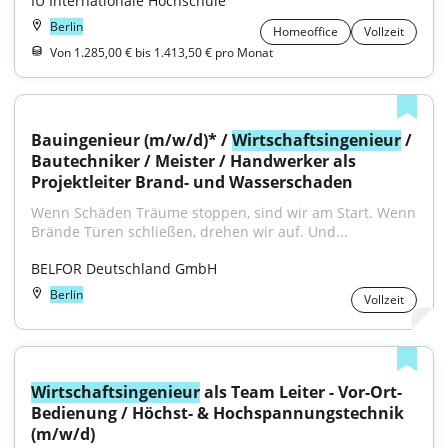
IU Internationale Hochschule
Berlin
Homeoffice
Vollzeit
Von 1.285,00 € bis 1.413,50 € pro Monat
Bauingenieur (m/w/d)* / 
Wirtschaftsingenieur
 / 
Bautechniker / Meister / Handwerker als 
Projektleiter Brand- und Wasserschaden
Wenn Schäden Träume stoppen, sind wir am Start. Wenn 
Brände Türen schließen, drehen wir auf. Und...
BELFOR Deutschland GmbH
Berlin
Vollzeit
Wirtschaftsingenieur
 als Team Leiter - Vor-Ort-
Bedienung / Höchst- & Hochspannungstechnik 
(m/w/d)