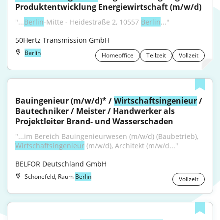
Produktentwicklung Energiewirtschaft (m/w/d)
"...
Berlin
-Mitte - Heidestraße 2, 10557 
Berlin
..."
50Hertz Transmission GmbH
Berlin
Homeoffice
Teilzeit
Vollzeit
Bauingenieur (m/w/d)* / 
Wirtschaftsingenieur
 / 
Bautechniker / Meister / Handwerker als 
Projektleiter Brand- und Wasserschaden
"...im Bereich Bauingenieurwesen (m/w/d) (Baubetrieb), 
Wirtschaftsingenieur
 (m/w/d), Architekt (m/w/d..."
BELFOR Deutschland GmbH
Schönefeld, Raum
Berlin
Vollzeit