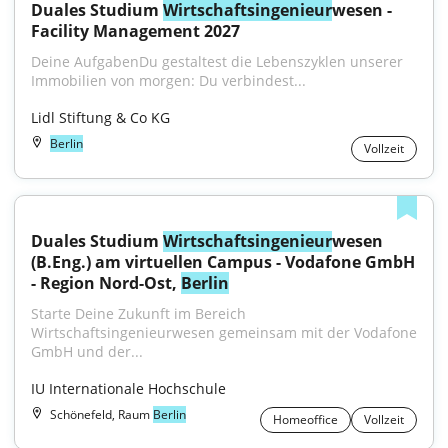
Duales Studium 
Wirtschaftsingenieur
wesen - 
Facility Management 2027
Deine AufgabenDu gestaltest die Lebenszyklen unserer 
Immobilien von morgen: Du verbindest...
Lidl Stiftung & Co KG
Berlin
Vollzeit
Duales Studium 
Wirtschaftsingenieur
wesen 
(B.Eng.) am virtuellen Campus - Vodafone GmbH 
- Region Nord-Ost, 
Berlin
Starte Deine Zukunft im Bereich 
Wirtschaftsingenieurwesen gemeinsam mit der Vodafone 
GmbH und der...
IU Internationale Hochschule
Schönefeld, Raum
Berlin
Homeoffice
Vollzeit