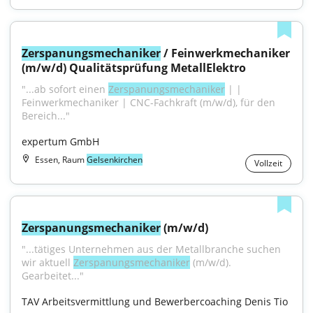
Zerspanungsmechaniker
 / Feinwerkmechaniker 
(m/w/d) Qualitätsprüfung MetallElektro
"...ab sofort einen 
Zerspanungsmechaniker
 | | 
Feinwerkmechaniker | CNC-Fachkraft (m/w/d), für den 
Bereich..."
expertum GmbH
Essen, Raum
Gelsenkirchen
Vollzeit
Zerspanungsmechaniker
 (m/w/d)
"...tätiges Unternehmen aus der Metallbranche suchen 
wir aktuell 
Zerspanungsmechaniker
 (m/w/d). 
Gearbeitet..."
TAV Arbeitsvermittlung und Bewerbercoaching Denis Tio