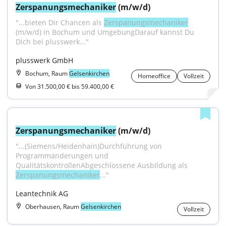
Zerspanungsmechaniker
 (m/w/d)
"...bieten Dir Chancen als 
Zerspanungsmechaniker
(m/w/d) in Bochum und UmgebungDarauf kannst Du 
Dich bei plusswerk..."
plusswerk GmbH
Bochum, Raum
Gelsenkirchen
Homeoffice
Vollzeit
Von 31.500,00 € bis 59.400,00 €
Zerspanungsmechaniker
 (m/w/d)
"...(Siemens/Heidenhain)Durchführung von 
Programmänderungen und 
QualitätskontrollenAbgeschlossene Ausbildung als 
Zerspanungsmechaniker
..."
Leantechnik AG
Oberhausen, Raum
Gelsenkirchen
Vollzeit