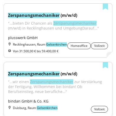
Zerspanungsmechaniker
 (m/w/d)
"...bieten Dir Chancen als 
Zerspanungsmechaniker
(m/w/d) in Recklinghausen und UmgebungDarauf..."
plusswerk GmbH
Recklinghausen, Raum
Gelsenkirchen
Homeoffice
Vollzeit
Von 31.500,00 € bis 59.400,00 €
Zerspanungsmechaniker
 (m/w/d)
"...wir einen 
Zerspanungsmechaniker
 zur Verstärkung 
der Fertigung. Willkommen bei bindan! Ob 
Berufseinstieg, neue berufliche..."
bindan GmbH & Co. KG
Duisburg, Raum
Gelsenkirchen
Vollzeit