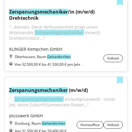
Zerspanungsmechaniker
/in (m/w/d) 
Drehtechnik
"...können. Diese Verbundenheit prägt unser 
Miteinander.
Zerspanungsmechaniker
 (m/w/d) 
DrehtechnikZur..."
KLINGER Kempchen GmbH
Oberhausen, Raum
Gelsenkirchen
Vollzeit
Von 32.500,00 € bis 41.500,00 € pro Jahr
Zerspanungsmechaniker
 (m/w/d)
"...
Zerspanungsmechaniker
 (m/w/d)plusswerk - Unser 
Job, deine Zukunft!Gemeinsam finden..."
plusswerk GmbH
Duisburg, Raum
Gelsenkirchen
Homeoffice
Vollzeit
Von 31.500,00 € bis 59.400,00 €