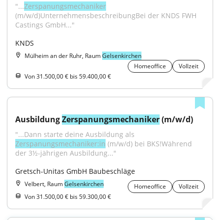
"...
Zerspanungsmechaniker
(m/w/d)UnternehmensbeschreibungBei der KNDS FWH 
Castings GmbH..."
KNDS
Mülheim an der Ruhr, Raum
Gelsenkirchen
Homeoffice
Vollzeit
Von 31.500,00 € bis 59.400,00 €
Ausbildung 
Zerspanungsmechaniker
 (m/w/d)
"...Dann starte deine Ausbildung als 
Zerspanungsmechaniker:in
 (m/w/d) bei BKS!Während 
der 3½-jährigen Ausbildung..."
Gretsch-Unitas GmbH Baubeschläge
Velbert, Raum
Gelsenkirchen
Homeoffice
Vollzeit
Von 31.500,00 € bis 59.300,00 €