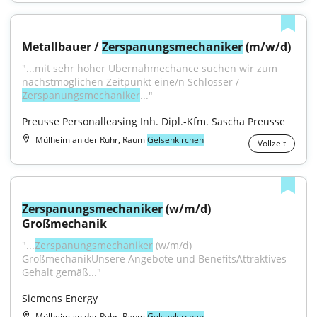
Metallbauer / 
Zerspanungsmechaniker
 (m/w/d)
"...mit sehr hoher Übernahmechance suchen wir zum 
nächstmöglichen Zeitpunkt eine/n Schlosser / 
Zerspanungsmechaniker
..."
Preusse Personalleasing Inh. Dipl.-Kfm. Sascha Preusse
Mülheim an der Ruhr, Raum
Gelsenkirchen
Vollzeit
Zerspanungsmechaniker
 (w/m/d) 
Großmechanik
"...
Zerspanungsmechaniker
 (w/m/d) 
GroßmechanikUnsere Angebote und BenefitsAttraktives 
Gehalt gemäß..."
Siemens Energy
Mülheim an der Ruhr, Raum
Gelsenkirchen