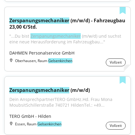
Zerspanungsmechaniker
 (m/w/d) - Fahrzeugbau 
23,00 €/Std.
"...Du bist 
Zerspanungsmechaniker
 (m/w/d) und suchst 
eine neue Herausforderung im Fahrzeugbau..."
DAHMEN Personalservice GmbH
Oberhausen, Raum
Gelsenkirchen
Vollzeit
Zerspanungsmechaniker
 (m/w/d)
Dein AnsprechpartnerTERO GmbHz.Hd. Frau Mona 
MoubsitSchillerstraße 740721 HildenTel.: +49...
TERO GmbH - Hilden
Essen, Raum
Gelsenkirchen
Vollzeit