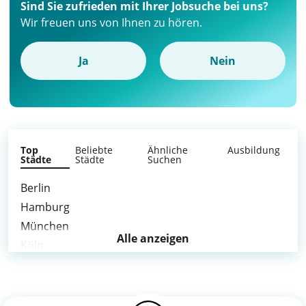
Sind Sie zufrieden mit Ihrer Jobsuche bei uns?
Wir freuen uns von Ihnen zu hören.
Ja
Nein
Top
Beliebte
Ähnliche
Ausbildung
Städte
Städte
Suchen
Berlin
Hamburg
München
Alle anzeigen
Köln
Frankfurt am Main
Stuttgart
Düsseldorf