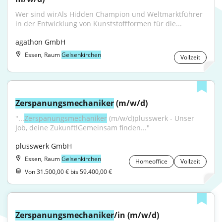
Wer sind wirAls Hidden Champion und Weltmarktführer 
in der Entwicklung von Kunststoffformen für die...
agathon GmbH
Essen, Raum
Gelsenkirchen
Vollzeit
Zerspanungsmechaniker
 (m/w/d)
"...
Zerspanungsmechaniker
 (m/w/d)plusswerk - Unser 
Job, deine Zukunft!Gemeinsam finden..."
plusswerk GmbH
Essen, Raum
Gelsenkirchen
Homeoffice
Vollzeit
Von 31.500,00 € bis 59.400,00 €
Zerspanungsmechaniker
/in (m/w/d) 