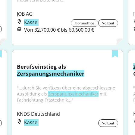
JOB AG
Kassel
Homeoffice
Vollzeit
Von 32.700,00 € bis 60.600,00 €
Berufseinstieg als 
Zerspanungsmechaniker
"...durch Sie verfügen über eine abgeschlossene 
Ausbildung als 
Zerspanungsmechaniker
 mit 
Fachrichtung Frästechnik..."
KNDS Deutschland
Kassel
Vollzeit