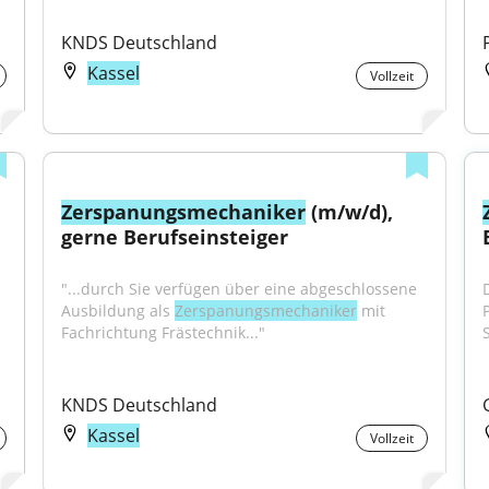
KNDS Deutschland
Kassel
Vollzeit
Zerspanungsmechaniker
 (m/w/d), 
gerne Berufseinsteiger
"...durch Sie verfügen über eine abgeschlossene 
Ausbildung als 
Zerspanungsmechaniker
 mit 
Fachrichtung Frästechnik..."
KNDS Deutschland
Kassel
Vollzeit