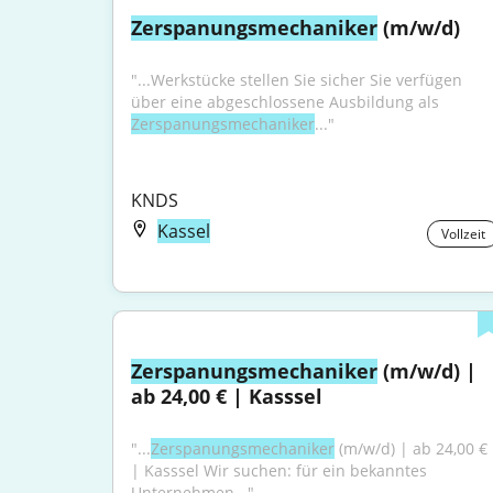
Zerspanungsmechaniker
 (m/w/d)
"...Werkstücke stellen Sie sicher Sie verfügen 
über eine abgeschlossene Ausbildung als 
Zerspanungsmechaniker
..."
KNDS
Kassel
Vollzeit
Zerspanungsmechaniker
 (m/w/d) | 
ab 24,00 € | Kasssel
"...
Zerspanungsmechaniker
 (m/w/d) | ab 24,00 € 
| Kasssel Wir suchen: für ein bekanntes 
Unternehmen..."