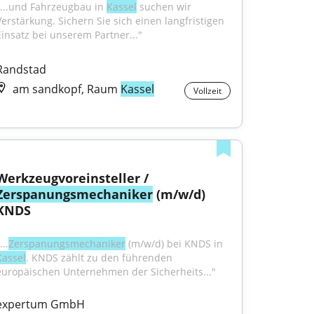
"...und Fahrzeugbau in 
Kassel
 suchen wir 
Verstärkung. Sichern Sie sich einen langfristigen 
Einsatz bei unserem Partner..."
Randstad
am sandkopf, Raum
Kassel
Vollzeit
Werkzeugvoreinsteller / 
Zerspanungsmechaniker
 (m/w/d) 
KNDS
...
Zerspanungsmechaniker
 (m/w/d) bei KNDS in 
Kassel
. KNDS zählt zu den führenden 
europäischen Unternehmen der Sicherheits..."
expertum GmbH