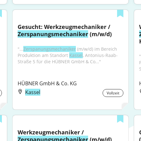
Gesucht: Werkzeugmechaniker / 
Zerspanungsmechaniker
 (m/w/d)
"...
Zerspanungsmechaniker
 (m/w/d) im Bereich 
Produktion am Standort 
Kassel
, Antonius-Raab-
"
Straße 5 für die HÜBNER GmbH & Co..."
HÜBNER GmbH & Co. KG
Kassel
Vollzeit
Werkzeugmechaniker / 
Zerspanungsmechaniker
 (m/w/d) 