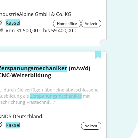
IndustrieAlpine GmbH & Co. KG
Kassel
Homeoffice
Vollzeit
Von 31.500,00 € bis 59.400,00 €
Zerspanungsmechaniker
 (m/w/d) 
CNC-Weiterbildung
"...durch Sie verfügen über eine abgeschlossene 
Ausbildung als 
Zerspanungsmechaniker
 mit 
Fachrichtung Frästechnik..."
KNDS Deutschland
Kassel
Vollzeit