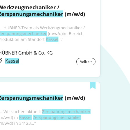
Werkzeugmechaniker / 
Zerspanungsmechaniker
 (m/w/d)
"...HÜBNER-Team als Werkzeugmechaniker / 
Zerspanungsmechaniker
 (m/w/d)im Bereich 
Produktion am Standort 
Kassel
..."
HÜBNER GmbH & Co. KG
Kassel
Vollzeit
Zerspanungsmechaniker
 (m/w/d)
...Wir suchen aktuell: 
Zerspanungsmechaniker
(m/w/d) in 
Kassel
Zerspanungsmechaniker
(m/w/d) in 34123..."