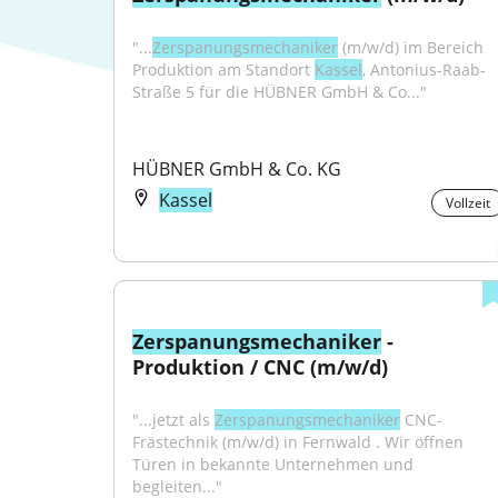
"...
Zerspanungsmechaniker
 (m/w/d) im Bereich 
Produktion am Standort 
Kassel
, Antonius-Raab-
Straße 5 für die HÜBNER GmbH & Co..."
HÜBNER GmbH & Co. KG
Kassel
Vollzeit
Zerspanungsmechaniker
 - 
Produktion / CNC (m/w/d)
"...jetzt als 
Zerspanungsmechaniker
 CNC-
Frästechnik (m/w/d) in Fernwald . Wir öffnen 
Türen in bekannte Unternehmen und 
begleiten..."