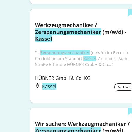
Werkzeugmechaniker / 
Zerspanungsmechaniker
 (m/w/d) - 
Kassel
"...
Zerspanungsmechaniker
 (m/w/d) im Bereich 
Produktion am Standort 
Kassel
, Antonius-Raab-
Straße 5 für die HÜBNER GmbH & Co..."
HÜBNER GmbH & Co. KG
Kassel
Vollzeit
Wir suchen: Werkzeugmechaniker / 
Zerspanungsmechaniker
 (m/w/d)