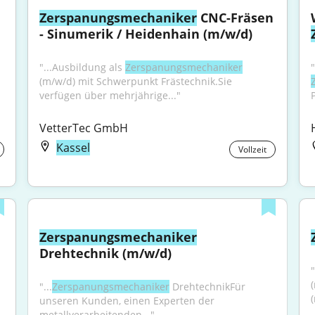
Zerspanungsmechaniker
 CNC-Fräsen 
- Sinumerik / Heidenhain (m/w/d)
"...Ausbildung als 
Zerspanungsmechaniker
(m/w/d) mit Schwerpunkt Frästechnik.Sie 
verfügen über mehrjährige..."
VetterTec GmbH
Kassel
Vollzeit
Zerspanungsmechaniker
Drehtechnik (m/w/d)
"
"...
Zerspanungsmechaniker
 DrehtechnikFür 
unseren Kunden, einen Experten der 
metallverarbeitenden..."