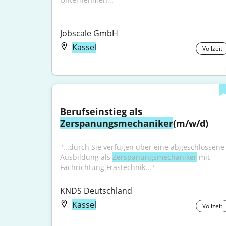
Jobscale GmbH
Kassel
Vollzeit
Berufseinstieg als 
Zerspanungsmechaniker
(m/w/d)
"...durch Sie verfügen über eine abgeschlossene 
Ausbildung als 
Zerspanungsmechaniker
 mit 
Fachrichtung Frästechnik..."
KNDS Deutschland
Kassel
Vollzeit