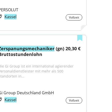
PERSOLUT
Kassel
Vollzeit
Zerspanungsmechaniker
 (gn) 20,30 € 
Bruttostundenlohn
Die Gi Group ist ein international agierender 
Personaldienstleister mit mehr als 500 
Standorten in...
Gi Group Deutschland GmbH
Kassel
Vollzeit