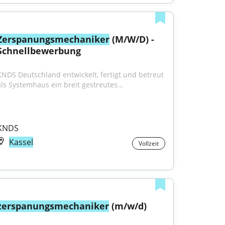
Zerspanungsmechaniker
 (M/W/D) - 
Schnellbewerbung
KNDS Deutschland entwickelt, fertigt und betreut 
als Systemhaus ein breit gestreutes...
KNDS
Kassel
Vollzeit
zerspanungsmechaniker
 (m/w/d)