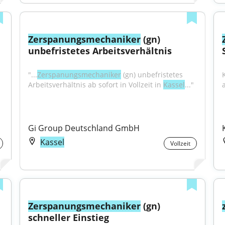
Zerspanungsmechaniker
 (gn) 
unbefristetes Arbeitsverhältnis
"...
Zerspanungsmechaniker
 (gn) unbefristetes 
Arbeitsverhältnis ab sofort in Vollzeit in 
Kassel
..."
Gi Group Deutschland GmbH
Kassel
Vollzeit
Zerspanungsmechaniker
 (gn) 
schneller Einstieg