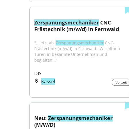
Zerspanungsmechaniker
 CNC-
Frästechnik (m/w/d) in Fernwald
"...jetzt als 
Zerspanungsmechaniker
 CNC-
Frästechnik (m/w/d) in Fernwald . Wir öffnen 
Türen in bekannte Unternehmen und 
begleiten..."
DIS
Kassel
Vollzeit
Neu: 
Zerspanungsmechaniker
(M/W/D)