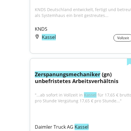
KNDS Deutschland entwickelt, fertigt und betreut
als Systemhaus ein breit gestreutes...
KNDS
Kassel
Vollzeit
Zerspanungsmechaniker
 (gn) 
unbefristetes Arbeitsverhältnis
"...ab sofort in Vollzeit in 
Kassel
 für 17,65 € brutto
pro Stunde Vergütung 17,65 € pro Stunde..."
Daimler Truck AG 
Kassel