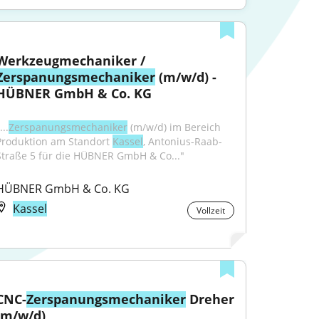
Werkzeugmechaniker / 
Zerspanungsmechaniker
 (m/w/d) - 
HÜBNER GmbH & Co. KG
...
Zerspanungsmechaniker
 (m/w/d) im Bereich 
Produktion am Standort 
Kassel
, Antonius-Raab-
Straße 5 für die HÜBNER GmbH & Co..."
HÜBNER GmbH & Co. KG
Kassel
Vollzeit
CNC-
Zerspanungsmechaniker
 Dreher 
(m/w/d)