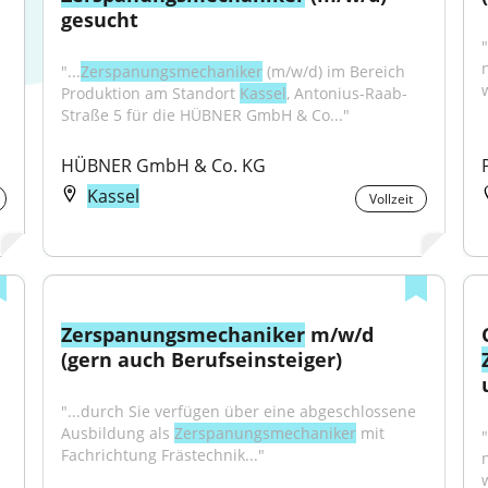
gesucht
"...
Zerspanungsmechaniker
 (m/w/d) im Bereich 
w
Produktion am Standort 
Kassel
, Antonius-Raab-
Straße 5 für die HÜBNER GmbH & Co..."
HÜBNER GmbH & Co. KG
Kassel
Vollzeit
Zerspanungsmechaniker
 m/w/d 
(gern auch Berufseinsteiger)
"...durch Sie verfügen über eine abgeschlossene 
Ausbildung als 
Zerspanungsmechaniker
 mit 
Fachrichtung Frästechnik..."
w