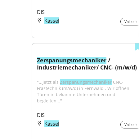
DIS
Kassel
Vollzeit
Zerspanungsmechaniker
 / 
Industriemechaniker/ CNC- (m/w/d)
"...jetzt als 
Zerspanungsmechaniker
 CNC-
Frästechnik (m/w/d) in Fernwald . Wir öffnen 
Türen in bekannte Unternehmen und 
begleiten..."
DIS
Kassel
Vollzeit