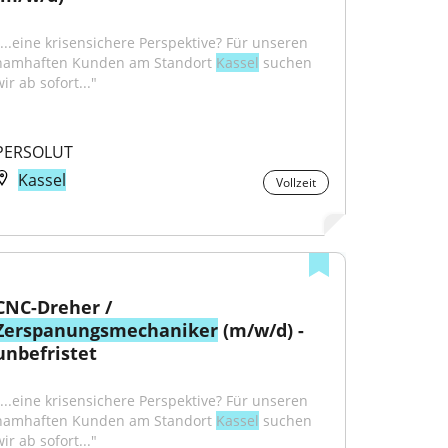
"...eine krisensichere Perspektive? Für unseren 
namhaften Kunden am Standort 
Kassel
 suchen 
ir ab sofort..."
PERSOLUT
Kassel
Vollzeit
CNC-Dreher / 
Zerspanungsmechaniker
 (m/w/d) - 
unbefristet
"...eine krisensichere Perspektive? Für unseren 
namhaften Kunden am Standort 
Kassel
 suchen 
ir ab sofort..."