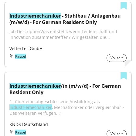
Industriemechaniker
 - Stahlbau / Anlagenbau 
(m/w/d) - For German Resident Only
Job DescriptionWas entsteht, wenn Leidenschaft und 
Innovation zusammentreffen? Wir gestalten die...
VetterTec GmbH
Kassel
Vollzeit
Industriemechaniker
/in (m/w/d) - For German 
Resident Only
"...über eine abgeschlossene Ausbildung als 
Industriemechaniker
, Mechatroniker oder vergleichbar • 
Des Weiteren verfügen..."
KNDS Deutschland
Kassel
Vollzeit