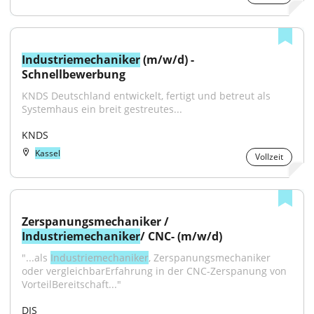
Industriemechaniker
 (m/w/d) - 
Schnellbewerbung
KNDS Deutschland entwickelt, fertigt und betreut als 
Systemhaus ein breit gestreutes...
KNDS
Kassel
Vollzeit
Zerspanungsmechaniker / 
Industriemechaniker
/ CNC- (m/w/d)
"...als 
Industriemechaniker
, Zerspanungsmechaniker 
oder vergleichbarErfahrung in der CNC-Zerspanung von 
VorteilBereitschaft..."
DIS