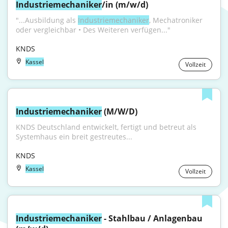
Industriemechaniker
/in (m/w/d)
"...Ausbildung als 
Industriemechaniker
, Mechatroniker 
oder vergleichbar • Des Weiteren verfügen..."
KNDS
Kassel
Vollzeit
Industriemechaniker
 (M/W/D)
KNDS Deutschland entwickelt, fertigt und betreut als 
Systemhaus ein breit gestreutes...
KNDS
Kassel
Vollzeit
Industriemechaniker
 - Stahlbau / Anlagenbau 