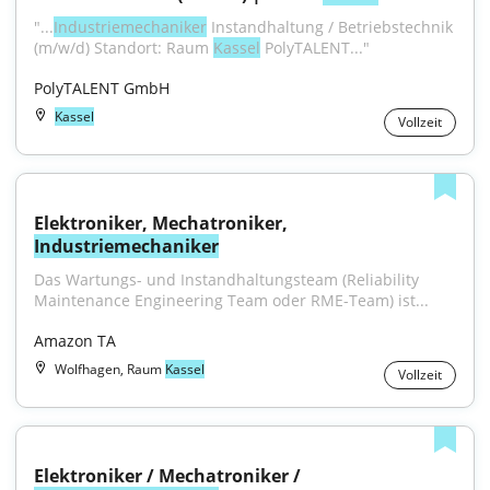
"...
Industriemechaniker
 Instandhaltung / Betriebstechnik 
(m/w/d) Standort: Raum 
Kassel
 PolyTALENT..."
PolyTALENT GmbH
Kassel
Vollzeit
Elektroniker, Mechatroniker, 
Industriemechaniker
Das Wartungs- und Instandhaltungsteam (Reliability 
Maintenance Engineering Team oder RME-Team) ist...
Amazon TA
Wolfhagen, Raum
Kassel
Vollzeit
Elektroniker / Mechatroniker / 