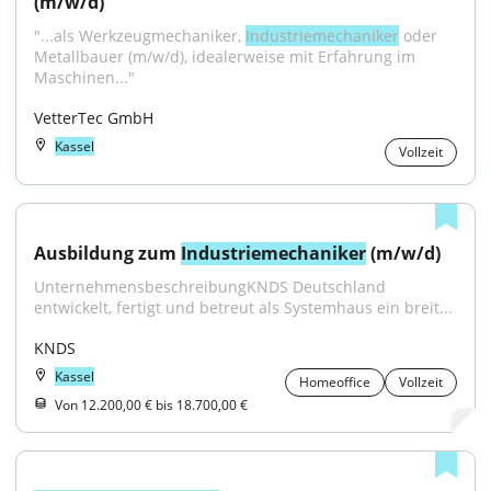
(m/w/d)
"...als Werkzeugmechaniker, 
Industriemechaniker
 oder 
Metallbauer (m/w/d), idealerweise mit Erfahrung im 
Maschinen..."
VetterTec GmbH
Kassel
Vollzeit
Ausbildung zum 
Industriemechaniker
 (m/w/d)
UnternehmensbeschreibungKNDS Deutschland 
entwickelt, fertigt und betreut als Systemhaus ein breit...
KNDS
Kassel
Homeoffice
Vollzeit
Von 12.200,00 € bis 18.700,00 €