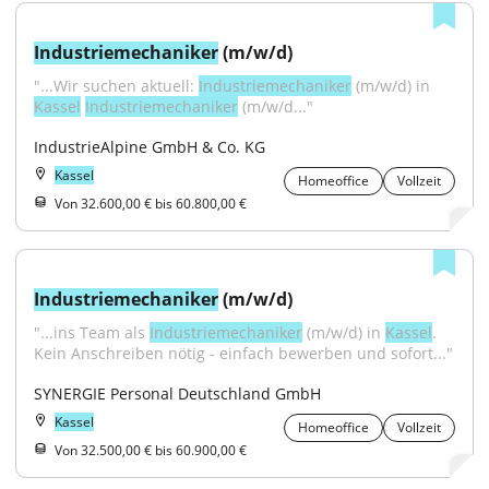
Industriemechaniker
 (m/w/d)
"...Wir suchen aktuell: 
Industriemechaniker
 (m/w/d) in 
Kassel
Industriemechaniker
 (m/w/d..."
IndustrieAlpine GmbH & Co. KG
Kassel
Homeoffice
Vollzeit
Von 32.600,00 € bis 60.800,00 €
Industriemechaniker
 (m/w/d)
"...ins Team als 
Industriemechaniker
 (m/w/d) in 
Kassel
. 
Kein Anschreiben nötig - einfach bewerben und sofort..."
SYNERGIE Personal Deutschland GmbH
Kassel
Homeoffice
Vollzeit
Von 32.500,00 € bis 60.900,00 €