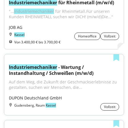
Industriemechaniker
 für Rheinmetall (m/w/d)
"...
Industriemechaniker
 für Rheinmetall.Für unseren 
Kunden RHEINMETALL suchen wir DICH! (m/w/d)Die..."
JOB AG
Kassel
Homeoffice
Vollzeit
Von 3.400,00 € bis 3.700,00 €
Industriemechaniker
 - Wartung / 
Instandhaltung / Schweißen (m/w/d)
Auf dem Weg, die Zukunft der Geschmackserlebnisse zu 
gestalten, suchen wir Menschen, die...
DUPON Deutschland GmbH
Gudensberg, Raum
Kassel
Vollzeit