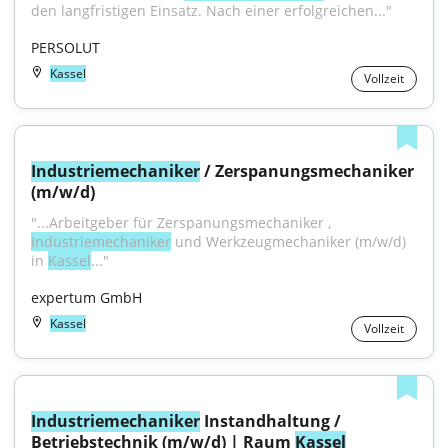
den langfristigen Einsatz. Nach einer erfolgreichen..."
PERSOLUT
Kassel
Vollzeit
Industriemechaniker
 / Zerspanungsmechaniker 
(m/w/d)
"...Arbeitgeber für Zerspanungsmechaniker , 
Industriemechaniker
 und Werkzeugmechaniker (m/w/d) 
in 
Kassel
..."
expertum GmbH
Kassel
Vollzeit
Industriemechaniker
 Instandhaltung / 
Betriebstechnik (m/w/d) | Raum 
Kassel