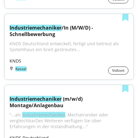
Industriemechaniker
/In (M/W/D) - 
Schnellbewerbung
KNDS Deutschland entwickelt, fertigt und betreut als 
Systemhaus ein breit gestreutes...
KNDS
Kassel
Vollzeit
Industriemechaniker
 (m/w/d) 
Montage/Anlagenbau
"...als 
Industriemechaniker
, Mechatroniker oder 
vergleichbarDes Weiteren verfügen Sie über 
Erfahrungen in der Instandhaltung..."
KNDS Deutschland