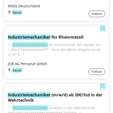
KNDS Deutschland
Kassel
Vollzeit
Industriemechaniker
 für Rheinmetall
"...
Industriemechaniker
 für Rheinmetall. Wir bieten Dir - 
1.000 € Starterprämie** - Eine attraktive Vergütung, ab 
21,87 €..."
JOB AG Personal GmbH
Kassel
Vollzeit
Industriemechaniker
 (m/w/d) ab 20€/Std in der 
Wehrtechnik
"...
Industriemechaniker
 (m/w/d) in der Wehrtechnik 
gesucht! Sie fasziniert komplexe Technik..."