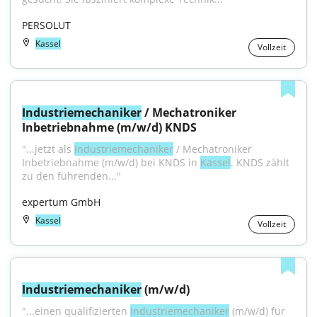
PERSOLUT
Kassel
Vollzeit
Industriemechaniker
 / Mechatroniker 
Inbetriebnahme (m/w/d) KNDS
"...jetzt als 
Industriemechaniker
 / Mechatroniker 
Inbetriebnahme (m/w/d) bei KNDS in 
Kassel
. KNDS zählt 
zu den führenden..."
expertum GmbH
Kassel
Vollzeit
Industriemechaniker
 (m/w/d)
"...einen qualifizierten 
Industriemechaniker
 (m/w/d) für 