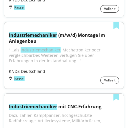
Kassel
Vollzeit
Industriemechaniker
 (m/w/d) Montage im 
Anlagenbau
"...als 
Industriemechaniker
, Mechatroniker oder 
vergleichbarDes Weiteren verfügen Sie über 
Erfahrungen in der Instandhaltung..."
KNDS Deutschland
Kassel
Vollzeit
Industriemechaniker
 mit CNC-Erfahrung
Dazu zählen Kampfpanzer, hochgeschützte 
Radfahrzeuge, Artilleriesysteme, Militärbrücken,...