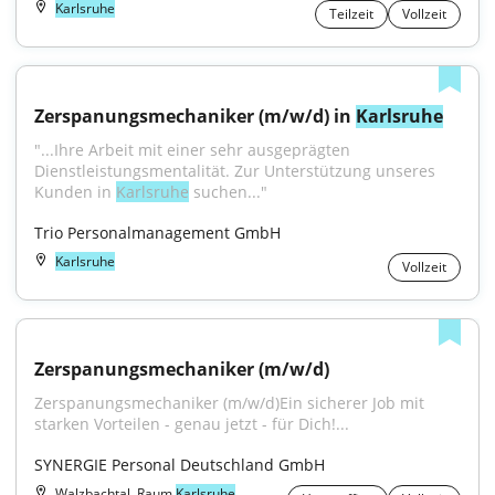
Karlsruhe
Teilzeit
Vollzeit
Zerspanungsmechaniker (m/w/d) in 
Karlsruhe
"...Ihre Arbeit mit einer sehr ausgeprägten 
Dienstleistungsmentalität. Zur Unterstützung unseres 
Kunden in 
Karlsruhe
 suchen..."
Trio Personalmanagement GmbH
Karlsruhe
Vollzeit
Zerspanungsmechaniker (m/w/d)
Zerspanungsmechaniker (m/w/d)Ein sicherer Job mit 
starken Vorteilen - genau jetzt - für Dich!...
SYNERGIE Personal Deutschland GmbH
Walzbachtal, Raum
Karlsruhe