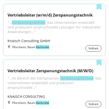
Vertriebsleiter (w/m/d) Zerspanungstechnik
"...
Zerspanungstechnik
. Das Unternehmen entwickelt 
und produziert anspruchsvolle Lösungen für industrielle 
Anwendungen..."
Knaisch Consulting GmbH
Pforzheim, Raum
Karlsruhe
Vollzeit
Vertriebsleiter Zerspanungstechnik (M/W/D)
"...im Bereich der hochpräzisen 
Zerspanungstechnik
. Das 
Unternehmen entwickelt und produziert 
anspruchsvolle..."
KNAISCH CONSULTING
Pforzheim, Raum
Karlsruhe
Vollzeit