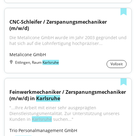
CNC-Schleifer / Zerspanungsmechaniker 
(m/w/d)
Die Metalicone GmbH wurde im Jahr 2003 gegründet und 
hat sich auf die Lohnfertigung hochpräziser...
Metalicone GmbH
Ettlingen, Raum
Karlsruhe
Vollzeit
Feinwerkmechaniker / Zerspanungsmechaniker 
(m/w/d) in 
Karlsruhe
"...Ihre Arbeit mit einer sehr ausgeprägten 
Dienstleistungsmentalität. Zur Unterstützung unseres 
Kunden in 
Karlsruhe
 suchen..."
Trio Personalmanagement GmbH