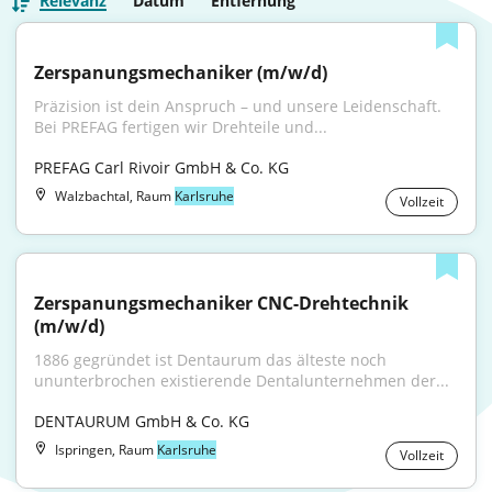
Relevanz
Datum
Entfernung
Zerspanungsmechaniker (m/w/d)
Präzision ist dein Anspruch – und unsere Leidenschaft. 
Bei PREFAG fertigen wir Drehteile und...
PREFAG Carl Rivoir GmbH & Co. KG
Walzbachtal, Raum
Karlsruhe
Vollzeit
Zerspanungsmechaniker CNC-Drehtechnik 
(m/w/d)
1886 gegründet ist Dentaurum das älteste noch 
ununterbrochen existierende Dentalunternehmen der...
DENTAURUM GmbH & Co. KG
Ispringen, Raum
Karlsruhe
Vollzeit