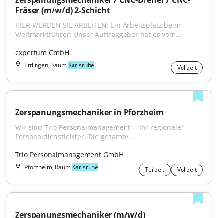
Zerspanungsmechaniker / CNC-Dreher / CNC-
Fräser (m/w/d) 2-Schicht
HIER WERDEN SIE ARBEITEN: Ein Arbeitsplatz beim 
Weltmarktführer: Unser Auftraggeber hat es vom...
expertum GmbH
Ettlingen, Raum
Karlsruhe
Vollzeit
Zerspanungsmechaniker in Pforzheim
Wir sind Trio Personalmanagement— Ihr regionaler 
Personaldienstleister. Die gesamte...
Trio Personalmanagement GmbH
Pforzheim, Raum
Karlsruhe
Teilzeit
Vollzeit
Zerspanungsmechaniker (m/w/d)