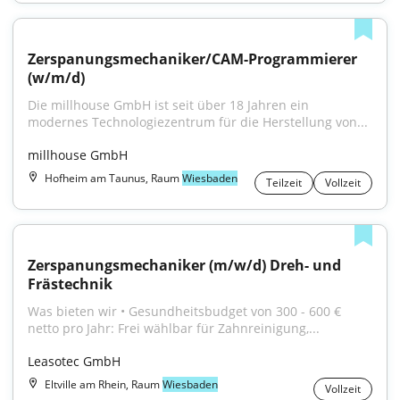
Zerspanungsmechaniker/CAM-Programmierer 
(w/m/d)
Die millhouse GmbH ist seit über 18 Jahren ein 
modernes Technologiezentrum für die Herstellung von...
millhouse GmbH
Hofheim am Taunus, Raum
Wiesbaden
Teilzeit
Vollzeit
Zerspanungsmechaniker (m/w/d) Dreh- und 
Frästechnik
Was bieten wir • Gesundheitsbudget von 300 - 600 € 
netto pro Jahr: Frei wählbar für Zahnreinigung,...
Leasotec GmbH
Eltville am Rhein, Raum
Wiesbaden
Vollzeit