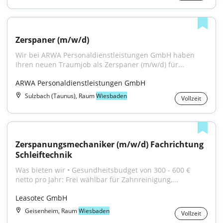
Zerspaner (m/w/d)
Wir bei ARWA Personaldienstleistungen GmbH haben 
Ihren neuen Traumjob als Zerspaner (m/w/d) für...
ARWA Personaldienstleistungen GmbH
Sulzbach (Taunus), Raum
Wiesbaden
Vollzeit
Zerspanungsmechaniker (m/w/d) Fachrichtung 
Schleiftechnik
Was bieten wir • Gesundheitsbudget von 300 - 600 € 
netto pro Jahr: Frei wählbar für Zahnreinigung,...
Leasotec GmbH
Geisenheim, Raum
Wiesbaden
Vollzeit