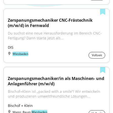
Zerspanungsmechaniker CNC-Frästechnik 
(m/w/d) in Fernwald
Du suchst eine neue Herausforderung im Bereich CNC-
Fertigung? Dann starte jetzt als...
DIS
Wiesbaden
Vollzeit
Zerspanungsmechaniker/in als Maschinen- und 
Anlagenführer (m/w/d)
Bischof+Klein ist „packed with a smile“! Wir entwickeln 
und produzieren umweltfreundliche Lösungen...
Bischof + Klein
Mainz, Raum
Wiesbaden