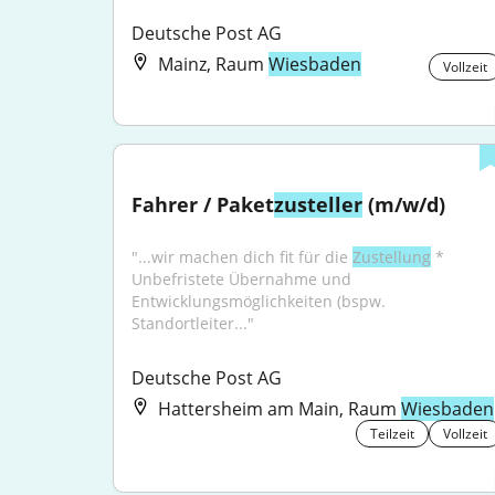
Deutsche Post AG
Mainz, Raum
Wiesbaden
Vollzeit
Fahrer / Paket
zusteller
 (m/w/d)
"...wir machen dich fit für die 
Zustellung
 * 
Unbefristete Übernahme und 
Entwicklungsmöglichkeiten (bspw. 
Standortleiter..."
Deutsche Post AG
Hattersheim am Main, Raum
Wiesbaden
Teilzeit
Vollzeit