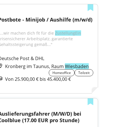
Postbote - Minijob / Aushilfe (m/w/d)
...wir machen dich fit für die 
ZustellungEin
krisensicherer Arbeitsplatz, garantierte 
Gehaltssteigerung gemäß..."
Deutsche Post & DHL
Kronberg im Taunus, Raum
Wiesbaden
Homeoffice
Teilzeit
Von 25.900,00 € bis 45.400,00 €
Auslieferungsfahrer (M/W/D) bei 
Coolblue (17.00 EUR pro Stunde)