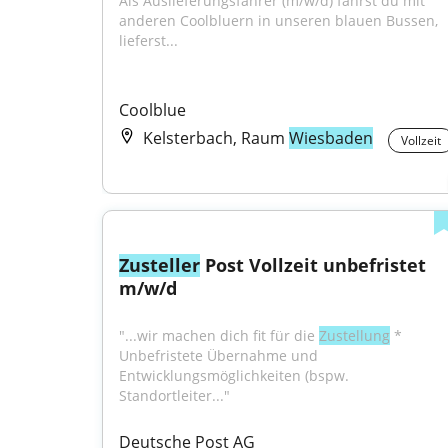
Als Auslieferungsfahrer (m/w/d) fährst du mit 
anderen Coolbluern in unseren blauen Bussen, 
lieferst...
Coolblue
Kelsterbach, Raum
Wiesbaden
Vollzeit
Zusteller
 Post Vollzeit unbefristet 
m/w/d
"...wir machen dich fit für die 
Zustellung
 * 
Unbefristete Übernahme und 
Entwicklungsmöglichkeiten (bspw. 
Standortleiter..."
Deutsche Post AG