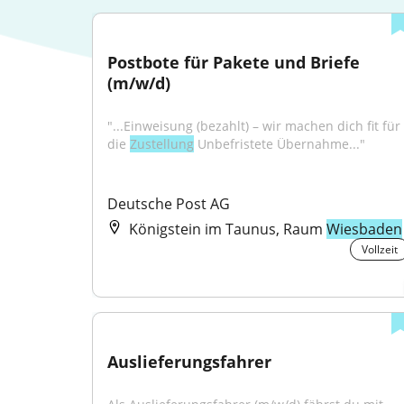
Postbote für Pakete und Briefe 
(m/w/d)
"...Einweisung (bezahlt) – wir machen dich fit für 
die 
Zustellung
 Unbefristete Übernahme..."
Deutsche Post AG
Königstein im Taunus, Raum
Wiesbaden
Vollzeit
Auslieferungsfahrer