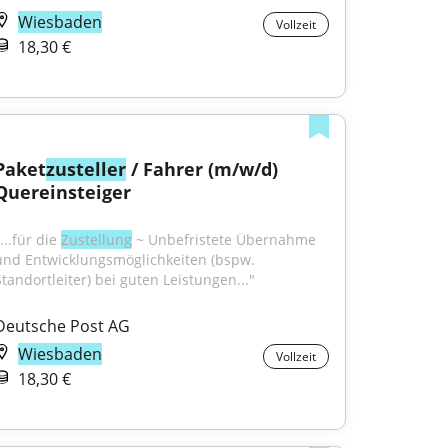
Wiesbaden
Vollzeit
18,30 €
Paket
zusteller
 / Fahrer (m/w/d) 
Quereinsteiger
...für die 
Zustellung
 ~ Unbefristete Übernahme 
und Entwicklungsmöglichkeiten (bspw. 
Standortleiter) bei guten Leistungen..."
Deutsche Post AG
Wiesbaden
Vollzeit
18,30 €