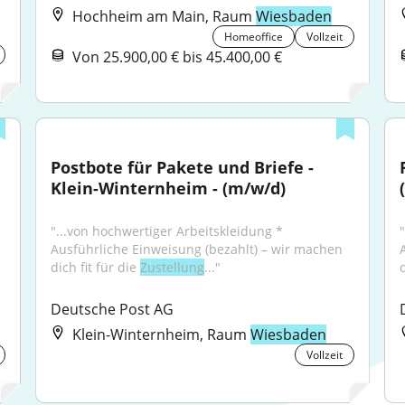
Hochheim am Main, Raum
Wiesbaden
Homeoffice
Vollzeit
Von 25.900,00 € bis 45.400,00 €
Postbote für Pakete und Briefe - 
Klein-Winternheim - (m/w/d)
"...von hochwertiger Arbeitskleidung * 
Ausführliche Einweisung (bezahlt) – wir machen 
dich fit für die 
Zustellung
..."
d
Deutsche Post AG
Klein-Winternheim, Raum
Wiesbaden
Vollzeit