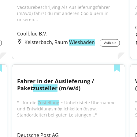
Vacaturebeschrijving Als Auslieferungsfahrer 
(m/w/d) fährst du mit anderen Coolbluern in 
unseren...
Coolblue B.V.
Kelsterbach, Raum
Wiesbaden
Vollzeit
Fahrer in der Auslieferung / 
Paket
zusteller
 (m/w/d)
"...für die 
Zustellung
 ~ Unbefristete Übernahme 
"
und Entwicklungsmöglichkeiten (bspw. 
Standortleiter) bei guten Leistungen..."
Deutsche Post AG