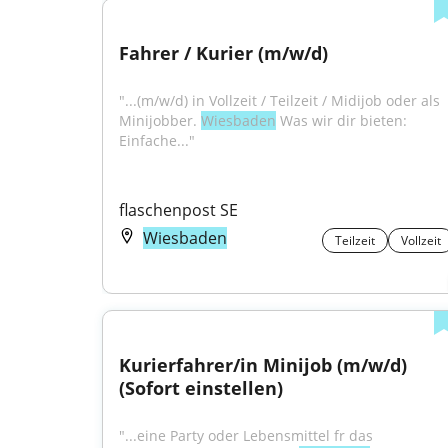
Fahrer / Kurier (m/w/d)
"...(m/w/d) in Vollzeit / Teilzeit / Midijob oder als 
Minijobber. 
Wiesbaden
 Was wir dir bieten: 
Einfache..."
flaschenpost SE
Wiesbaden
Teilzeit
Vollzeit
Kurierfahrer/in Minijob (m/w/d) 
(Sofort einstellen)
"...eine Party oder Lebensmittel fr das 