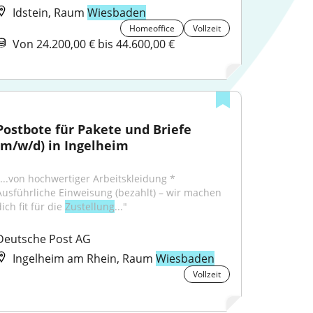
Idstein, Raum
Wiesbaden
Homeoffice
Vollzeit
Von 24.200,00 € bis 44.600,00 €
Postbote für Pakete und Briefe 
(m/w/d) in Ingelheim
"...von hochwertiger Arbeitskleidung * 
Ausführliche Einweisung (bezahlt) – wir machen 
ich fit für die 
Zustellung
..."
Deutsche Post AG
Ingelheim am Rhein, Raum
Wiesbaden
Vollzeit