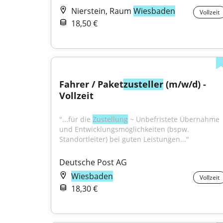
Nierstein, Raum
Wiesbaden
Vollzeit
18,50 €
Fahrer / Paket
zusteller
 (m/w/d) - 
Vollzeit
"...für die 
Zustellung
 ~ Unbefristete Übernahme 
und Entwicklungsmöglichkeiten (bspw. 
Standortleiter) bei guten Leistungen..."
Deutsche Post AG
Wiesbaden
Vollzeit
18,30 €