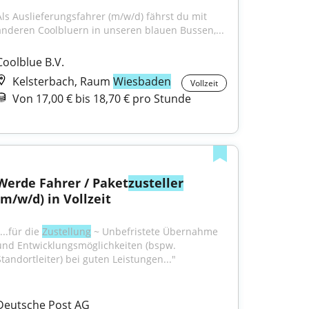
Als Auslieferungsfahrer (m/w/d) fährst du mit 
anderen Coolbluern in unseren blauen Bussen,...
Coolblue B.V.
Kelsterbach, Raum
Wiesbaden
Vollzeit
Von 17,00 € bis 18,70 € pro Stunde
Werde Fahrer / Paket
zusteller
(m/w/d) in Vollzeit
...für die 
Zustellung
 ~ Unbefristete Übernahme 
und Entwicklungsmöglichkeiten (bspw. 
Standortleiter) bei guten Leistungen..."
Deutsche Post AG