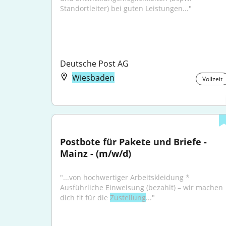
Standortleiter) bei guten Leistungen..."
Deutsche Post AG
Wiesbaden
Vollzeit
Postbote für Pakete und Briefe - 
Mainz - (m/w/d)
"...von hochwertiger Arbeitskleidung * 
Ausführliche Einweisung (bezahlt) – wir machen 
dich fit für die 
Zustellung
..."