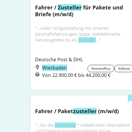
Fahrer / 
Zusteller
 für Pakete und 
Briefe (m/w/d)
"...unter 10 kgZustellung mit unseren 
Geschäftsfahrzeugen, bspw. vollelektrische 
FahrzeugeWas du als 
Zusteller
..."
Deutsche Post & DHL
Wiesbaden
Homeoffice
Vollzeit
Von 22.900,00 € bis 44.200,00 €
Fahrer / Paket
zusteller
 (m/w/d)
"...für die 
Zustellung
 * Unbefristete Übernahme 
und Entwicklungsmöglichkeiten (bspw. 