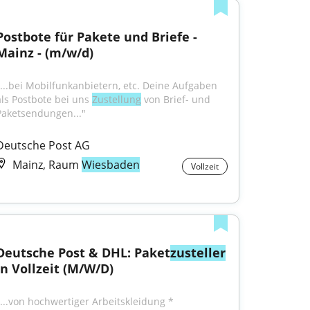
Postbote für Pakete und Briefe - 
Mainz - (m/w/d)
"...bei Mobilfunkanbietern, etc. Deine Aufgaben 
als Postbote bei uns 
Zustellung
 von Brief- und 
Paketsendungen..."
Deutsche Post AG
Mainz, Raum
Wiesbaden
Vollzeit
Deutsche Post & DHL: Paket
zusteller
In Vollzeit (M/W/D)
"...von hochwertiger Arbeitskleidung * 