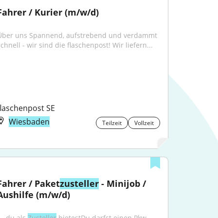
Fahrer / Kurier (m/w/d)
Über uns Spannend, aufstrebend und verdammt 
chnell - wir sind die flaschenpost! Wir liefern...
flaschenpost SE
Wiesbaden
Teilzeit
Vollzeit
Fahrer / Paket
zusteller
 - Minijob / 
Aushilfe (m/w/d)
...du als 
Zusteller
 bietestDu darfst einen Pkw 