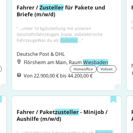
Fahrer / 
Zusteller
 für Pakete und 
Briefe (m/w/d)
s
"...unter 10 kgZustellung mit unseren 
Geschäftsfahrzeugen, bspw. vollelektrische 
FahrzeugeWas du als 
Zusteller
..."
Deutsche Post & DHL
Flörsheim am Main, Raum
Wiesbaden
Homeoffice
Vollzeit
Von 22.900,00 € bis 44.200,00 €
Fahrer / Paket
zusteller
 - Minijob / 
Aushilfe (m/w/d)
"...vollelektrische FahrzeugeWas du als 
Zusteller
"