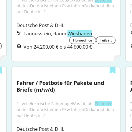
bietestDu darfst einen Pkw fahrenDu kannst dich 
auf Deutsch..."
b
Deutsche Post & DHL
Taunusstein, Raum
Wiesbaden
Homeoffice
Teilzeit
Von 24.200,00 € bis 44.600,00 €
Fahrer / Postbote für Pakete und 
Briefe (m/w/d)
"...vollelektrische FahrzeugeWas du als 
Zusteller
bietestDu darfst einen Pkw fahrenDu kannst dich 
auf Deutsch..."
Deutsche Post & DHL