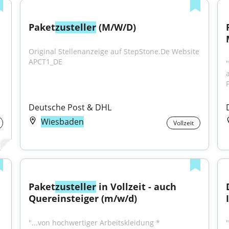
Paket
zusteller
 (M/W/D)
Original Stellenanzeige auf StepStone.De Website 
APCT1_DE
Deutsche Post & DHL
Wiesbaden
Vollzeit
Paket
zusteller
 in Vollzeit - auch 
Quereinsteiger (m/w/d)
"...von hochwertiger Arbeitskleidung * 