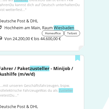
fahrenDu kannst dich auf Deutsch unterhaltenDu 
ist wetterfest..."
Deutsche Post & DHL
Hochheim am Main, Raum
Wiesbaden
Homeoffice
Teilzeit
Von 24.200,00 € bis 44.600,00 €
Fahrer / Paket
zusteller
 - Minijob / 
Aushilfe (m/w/d)
"...mit unseren Geschäftsfahrzeugen, bspw. 
vollelektrische FahrzeugeWas du als 
Zusteller
bietestDu..."
Deutsche Post & DHL