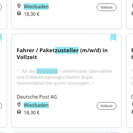
Wiesbaden
Vollzeit
18,30 €
Fahrer / Paket
zusteller
 (m/w/d) in 
Vollzeit
"...für die 
Zustellung
 ~ Unbefristete Übernahme 
"
und Entwicklungsmöglichkeiten (bspw. 
Standortleiter) bei guten Leistungen..."
Deutsche Post AG
Wiesbaden
Vollzeit
18,30 €