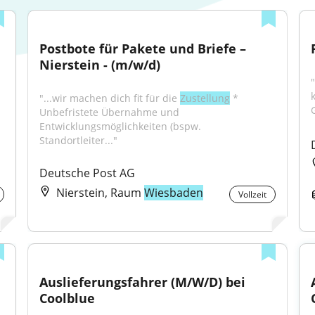
Postbote für Pakete und Briefe – 
Nierstein - (m/w/d)
"
"...wir machen dich fit für die 
Zustellung
 * 
Unbefristete Übernahme und 
Entwicklungsmöglichkeiten (bspw. 
Standortleiter..."
Deutsche Post AG
Nierstein, Raum
Wiesbaden
Vollzeit
Auslieferungsfahrer (M/W/D) bei 
Coolblue