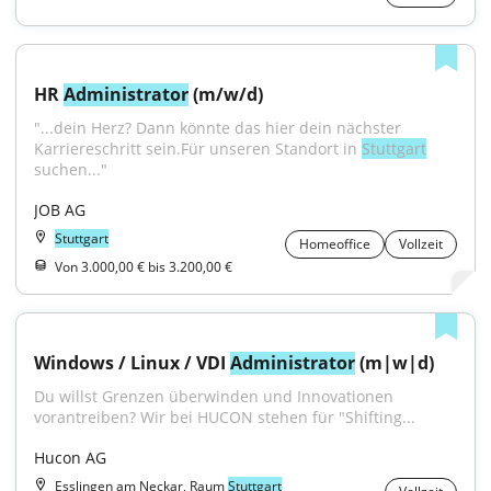
HR 
Administrator
 (m/w/d)
"...dein Herz? Dann könnte das hier dein nächster 
Karriereschritt sein.Für unseren Standort in 
Stuttgart
suchen..."
JOB AG
Stuttgart
Homeoffice
Vollzeit
Von 3.000,00 € bis 3.200,00 €
Windows / Linux / VDI 
Administrator
 (m|w|d)
Du willst Grenzen überwinden und Innovationen 
vorantreiben? Wir bei HUCON stehen für "Shifting...
Hucon AG
Esslingen am Neckar, Raum
Stuttgart