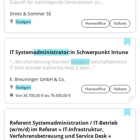
Zukunft für nachfolgende Generationen zu...
Drees & Sommer SE
Stuttgart
Homeoffice
Vollzeit
IT System
administrator
:in Schwerpunkt Intune
"...Berufserfahrung Standort 
Stuttgart
 Geschäftsbereich 
IT Dein Kontakt Katharina Walz E-Mail..."
E. Breuninger GmbH & Co.
Stuttgart
Homeoffice
Vollzeit
Von 36.700,00 € bis 76.600,00 €
Referent Systemadministration / IT-Betrieb 
(w/m/d) im Referat » IT-Infrastruktur, 
Verfahrensbetreuung und Service Desk «