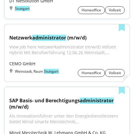
DT Netsolution GmbH
Stuttgart
Homeoffice
Vollzeit
Netzwerk
administrator
 (m/w/d)
View job here Netzwerkadministrator (m/w/d) Vollzeit 
Hybrid Mit Berufserfahrung 12.06.26 Weinstadt,...
CEMO GmbH
Weinstadt, Raum
Stuttgart
Homeoffice
Vollzeit
SAP Basis- und Berechtigungs
administrator
(m/w/d)
Als Innovationsführer unter den Energiedienstleistern 
bietet Minol smarte Messtechnik,...
Minol Messtechnik W. Lehmann GmbH & Co. KG