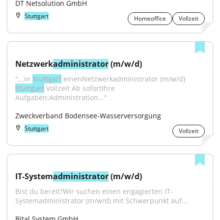
DT Netsolution GmbH
Stuttgart
Homeoffice
Vollzeit
Netzwerk
administrator
 (m/w/d)
"...in 
Stuttgart
 einenNetzwerkadministrator (m/w/d) 
Stuttgart
 Vollzeit Ab sofortIhre 
Aufgaben:Administration..."
Zweckverband Bodensee-Wasserversorgung
Stuttgart
Vollzeit
IT-System
administrator
 (m/w/d)
Bist du bereit?Wir suchen einen engagierten IT-
Systemadministrator (m/w/d) mit Schwerpunkt auf...
Bital System GmbH