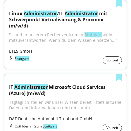
Linux-
Administrator
/IT-
Administrator
 mit 
Schwerpunkt Virtualisierung & Proxmox 
(m/w/d)
"...und in unserem Rechenzentrum in 
Stuttgart
 aktiv 
mitzuverantworten. Wenn du dein Wissen einsetzen..."
ETES GmbH
Stuttgart
Vollzeit
IT 
Administrator
 Microsoft Cloud Services 
(Azure) (m/w/d)
Tagtäglich stellen wir unser Wissen bereit - stets aktuelle 
Daten und Informationen rund ums Auto....
DAT Deutsche Automobil Treuhand GmbH
Ostfildern, Raum
Stuttgart
Vollzeit