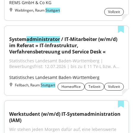
REMS GmbH & Co KG
Waiblingen, Raum
Stuttgart
Vollzeit
System
administrator
 / IT-Mitarbeiter (w/m/d) 
im Referat » IT-Infrastruktur, 
Verfahrensbetreuung und Service Desk «
Statistisches Landesamt Baden-Württemberg | 
Bewerbungsfrist: 12.07.2026 | bis zu E 11 TV-L bzw. A...
Statistisches Landesamt Baden-Württemberg
Fellbach, Raum
Stuttgart
Homeoffice
Teilzeit
Vollzeit
Werkstudent (w/m/d) IT-Systemadministration 
(IAM)
Wir stehen jeden Morgen dafür auf, eine lebenswerte 