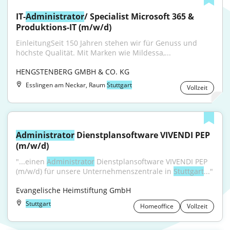
IT-
Administrator
/ Specialist Microsoft 365 & 
Produktions-IT (m/w/d)
EinleitungSeit 150 Jahren stehen wir für Genuss und 
höchste Qualität. Mit Marken wie Mildessa,...
HENGSTENBERG GMBH & CO. KG
Esslingen am Neckar, Raum
Stuttgart
Vollzeit
Administrator
 Dienstplansoftware VIVENDI PEP 
(m/w/d)
"...einen 
Administrator
 Dienstplansoftware VIVENDI PEP 
(m/w/d) für unsere Unternehmenszentrale in 
Stuttgart
..."
Evangelische Heimstiftung GmbH
Stuttgart
Homeoffice
Vollzeit