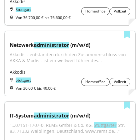
Akkodis
Stuttgart
Homeoffice
Vollzeit
Von 36.700,00 € bis 76.600,00 €
Netzwerk
administrator
 (m/w/d)
Akkodis - entstanden durch den Zusammenschluss von 
AKKA & Modis - ist ein weltweit führendes...
Akkodis
Stuttgart
Homeoffice
Vollzeit
Von 30,00 € bis 40,00 €
IT-System
administrator
 (m/w/d)
"...07151-1707-0. REMS GmbH & Co. KG, 
Stuttgarter
 Str. 
83, 71332 Waiblingen, Deutschland, www.rems.de..."