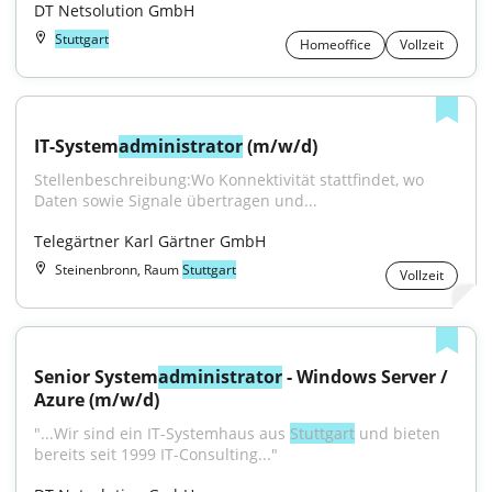
DT Netsolution GmbH
Stuttgart
Homeoffice
Vollzeit
IT-System
administrator
 (m/w/d)
Stellenbeschreibung:Wo Konnektivität stattfindet, wo 
Daten sowie Signale übertragen und...
Telegärtner Karl Gärtner GmbH
Steinenbronn, Raum
Stuttgart
Vollzeit
Senior System
administrator
 - Windows Server / 
Azure (m/w/d)
"...Wir sind ein IT-Systemhaus aus 
Stuttgart
 und bieten 
bereits seit 1999 IT-Consulting..."