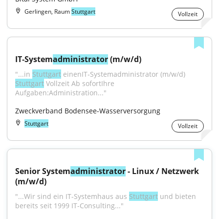
Gerlingen, Raum
Stuttgart
Vollzeit
IT‑System
administrator
 (m/w/d)
"...in 
Stuttgart
 einenIT‑Systemadministrator (m/w/d) 
Stuttgart
 Vollzeit Ab sofortIhre 
Aufgaben:Administration..."
Zweckverband Bodensee-Wasserversorgung
Stuttgart
Vollzeit
Senior System
administrator
 - Linux / Netzwerk 
(m/w/d)
"...Wir sind ein IT-Systemhaus aus 
Stuttgart
 und bieten 
bereits seit 1999 IT-Consulting..."