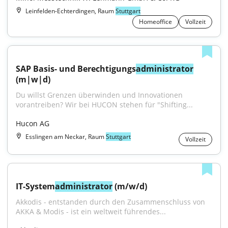
Leinfelden-Echterdingen, Raum
Stuttgart
Homeoffice
Vollzeit
SAP Basis- und Berechtigungs
administrator
(m|w|d)
Du willst Grenzen überwinden und Innovationen 
vorantreiben? Wir bei HUCON stehen für "Shifting...
Hucon AG
Esslingen am Neckar, Raum
Stuttgart
Vollzeit
IT-System
administrator
 (m/w/d)
Akkodis - entstanden durch den Zusammenschluss von 
AKKA & Modis - ist ein weltweit führendes...