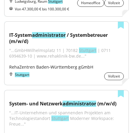
Ludwigsburg, Raum
Stuttgart
Homeoffice
Vollzeit
Von 47.300,00 € bis 100.300,00 €
IT-System
administrator
 / Systembetreuer 
(m/w/d)
"...GmbHWilhelmsplatz 11 | 70182 
Stuttgart
 | 0711 
6994639-10 | www.rehaklinik-bw.de..."
RehaZentren Baden-Württemberg gGmbH
Stuttgart
Vollzeit
System- und Netzwerk
administrator
 (m/w/d)
"...IT-Unternehmen und spannenden Projekten am 
Technologiestandort 
Stuttgart
 Moderner Workspace: 
Freue..."