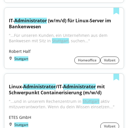
IT-
Administrator
 (w/m/d) für Linux-Server im 
Bankenwesen
"...Für unseren Kunden, ein Unternehmen aus dem 
Bankwesen mit Sitz in 
Stuttgart
, suchen..."
Robert Half
Stuttgart
Homeoffice
Vollzeit
Linux-
Administrator
/IT-
Administrator
 mit 
Schwerpunkt Containerisierung (m/w/d)
"...und in unserem Rechenzentrum in 
Stuttgart
 aktiv 
mitzuverantworten. Wenn du dein Wissen einsetzen..."
ETES GmbH
Stuttgart
Vollzeit