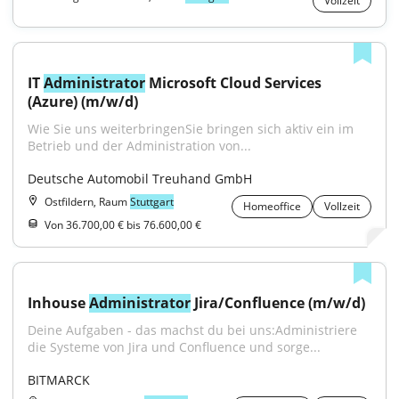
Vollzeit
IT 
Administrator
 Microsoft Cloud Services 
(Azure) (m/w/d)
Wie Sie uns weiterbringenSie bringen sich aktiv ein im 
Betrieb und der Administration von...
Deutsche Automobil Treuhand GmbH
Ostfildern, Raum
Stuttgart
Homeoffice
Vollzeit
Von 36.700,00 € bis 76.600,00 €
Inhouse 
Administrator
 Jira/Confluence (m/w/d)
Deine Aufgaben - das machst du bei uns:Administriere 
die Systeme von Jira und Confluence und sorge...
BITMARCK