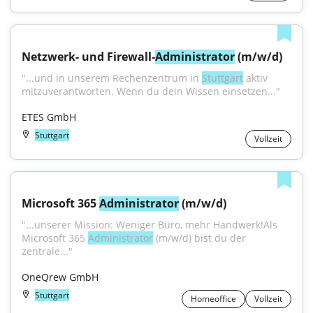
Netzwerk- und Firewall-
Administrator
 (m/w/d)
"...und in unserem Rechenzentrum in 
Stuttgart
 aktiv 
mitzuverantworten. Wenn du dein Wissen einsetzen..."
ETES GmbH
Stuttgart
Vollzeit
Microsoft 365 
Administrator
 (m/w/d)
"...unserer Mission: Weniger Büro, mehr Handwerk!Als 
Microsoft 365 
Administrator
 (m/w/d) bist du der 
zentrale..."
OneQrew GmbH
Stuttgart
Homeoffice
Vollzeit