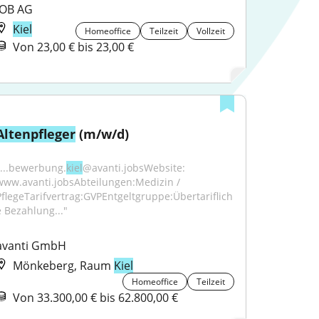
JOB AG
Kiel
Homeoffice
Teilzeit
Vollzeit
Von 23,00 € bis 23,00 €
Altenpfleger
 (m/w/d)
"...bewerbung.
kiel
@avanti.jobsWebsite: 
www.avanti.jobsAbteilungen:Medizin / 
PflegeTarifvertrag:GVPEntgeltgruppe:Übertariflich
e Bezahlung..."
avanti GmbH
Mönkeberg, Raum
Kiel
Homeoffice
Teilzeit
Von 33.300,00 € bis 62.800,00 €