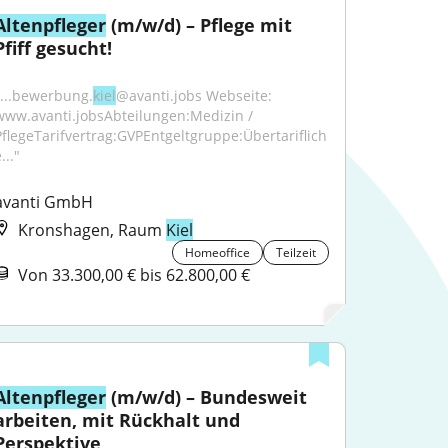
Altenpfleger
 (m/w/d) – Pflege mit 
Pfiff gesucht!
"...bewerbung.
kiel
@avanti.jobs Webseite: 
www.avanti.jobsAbteilungen:Medizin / 
PflegeTarifvertrag:GVPEntgeltgruppe:Übertariflich
..."
avanti GmbH
Kronshagen, Raum
Kiel
Homeoffice
Teilzeit
Von 33.300,00 € bis 62.800,00 €
Altenpfleger
 (m/w/d) – Bundesweit 
arbeiten, mit Rückhalt und 
Perspektive