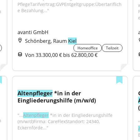
PflegeTarifvertrag:GVPEntgeltgruppe:Übertariflich
e Bezahlung..."
h
avanti GmbH
Schönberg, Raum
Kiel
Homeoffice
Teilzeit
Von 33.300,00 € bis 62.800,00 €
Altenpfleger
 *in in der 
Eingliederungshilfe (m/w/d)
"...
Altenpfleger
 *in in der Eingliederungshilfe 
h
(m/w/d)Firma: CareFlexStandort: 24340, 
Eckernförde..."