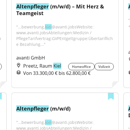
Altenpfleger
 (m/w/d) – Mit Herz & 
Teamgeist
"...bewerbung.
kiel
@avanti.jobsWebsite: 
www.avanti.jobsAbteilungen:Medizin / 
h
PflegeTarifvertrag:GVPEntgeltgruppe:Übertariflich
e Bezahlung..."
avanti GmbH
Preetz, Raum
Kiel
Homeoffice
Vollzeit
Von 33.300,00 € bis 62.800,00 €
Altenpfleger
 (m/w/d)
"...bewerbung.
kiel
@avanti.jobsWebsite: 
www.avanti.jobsAbteilungen:Medizin / 