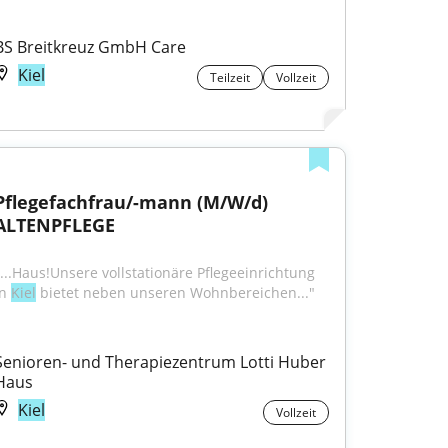
BS Breitkreuz GmbH Care
Kiel
Teilzeit
Vollzeit
Pflegefachfrau/-mann (M/W/d) 
ALTENPFLEGE
"...Haus!Unsere vollstationäre Pflegeeinrichtung 
n 
Kiel
 bietet neben unseren Wohnbereichen..."
Senioren- und Therapiezentrum Lotti Huber 
Haus
Kiel
Vollzeit