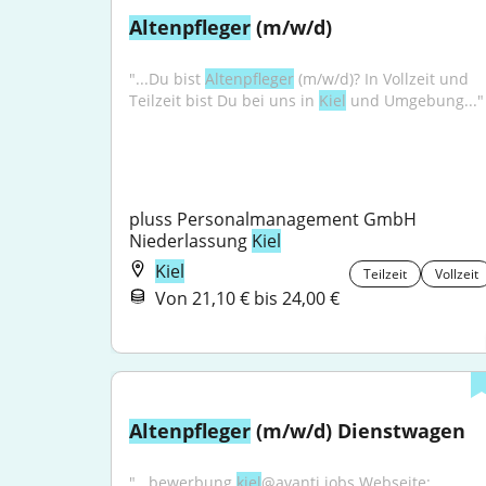
Altenpfleger
 (m/w/d)
"...Du bist 
Altenpfleger
 (m/w/d)? In Vollzeit und 
Teilzeit bist Du bei uns in 
Kiel
 und Umgebung..."
pluss Personalmanagement GmbH 
Niederlassung 
Kiel
Kiel
Teilzeit
Vollzeit
Von 21,10 € bis 24,00 €
Altenpfleger
 (m/w/d) Dienstwagen
"...bewerbung.
kiel
@avanti.jobs Webseite: 