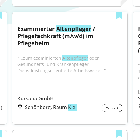
Examinierter 
Altenpfleger
 / 
Pflegefachkraft (m/w/d) im 
Pflegeheim
"...zum examinierten 
Altenpfleger
 oder 
Gesundheits- und Krankenpfleger 
"
Dienstleistungsorientierte Arbeitsweise..."
Kursana GmbH
Schönberg, Raum
Kiel
Vollzeit