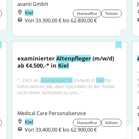
avanti GmbH
Kiel
Homeoffice
Teilzeit
Von 33.300,00 € bis 62.800,00 €
examinierter 
Altenpfleger
 (m/w/d) 
ab €4.500,-* in 
Kiel
"...Dich als 
Altenpfleger*in
 (m/w/d) in 
Kiel
!Du 
liebst deinen Job, aber irgendwie ist der Funke 
nicht mehr da?Komm zu uns..."
Medical Care Personalservice
Kiel
Homeoffice
Vollzeit
Von 33.400,00 € bis 62.900,00 €