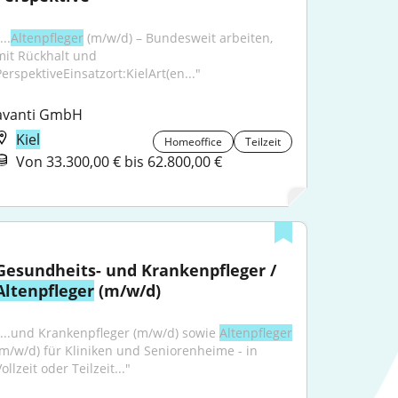
...
Altenpfleger
 (m/w/d) – Bundesweit arbeiten, 
mit Rückhalt und 
PerspektiveEinsatzort:KielArt(en..."
avanti GmbH
Kiel
Homeoffice
Teilzeit
Von 33.300,00 € bis 62.800,00 €
Gesundheits- und Krankenpfleger / 
Altenpfleger
 (m/w/d)
"...und Krankenpfleger (m/w/d) sowie 
Altenpfleger
(m/w/d) für Kliniken und Seniorenheime - in 
ollzeit oder Teilzeit..."