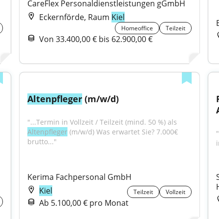
CareFlex Personaldienstleistungen gGmbH
Eckernförde, Raum
Kiel
Homeoffice
Teilzeit
Von 33.400,00 € bis 62.900,00 €
Altenpfleger
 (m/w/d)
"...Termin in Vollzeit / Teilzeit (mind. 50 %) als 
Altenpfleger
 (m/w/d) Was erwartet Sie? 7.000€ 
brutto..."
i
Kerima Fachpersonal GmbH
Kiel
Teilzeit
Vollzeit
Ab 5.100,00 € pro Monat