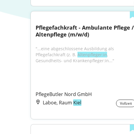
Pflegefachkraft - Ambulante Pflege / 
Altenpflege (m/w/d)
"...eine abgeschlossene Ausbildung als 
Pflegefachkraft (z. B. 
Altenpfleger:in
, 
Gesundheits- und Krankenpfleger:in..."
PflegeButler Nord GmbH
Laboe, Raum
Kiel
Vollzeit