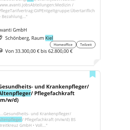
www.avanti.jobsAbteilungen:Medizin / 
PflegeTarifvertrag:GVPEntgeltgruppe:Übertariflich
e Bezahlung..."
avanti GmbH
Schönberg, Raum
Kiel
Homeoffice
Teilzeit
Von 33.300,00 € bis 62.800,00 €
Gesundheits- und Krankenpfleger/ 
Altenpfleger
/ Pflegefachkraft 
(m/w/d)
"...Gesundheits- und Krankenpfleger/ 
Altenpfleger
/ Pflegefachkraft (m/w/d) BS 
Breitkreuz GmbH • Voll..."