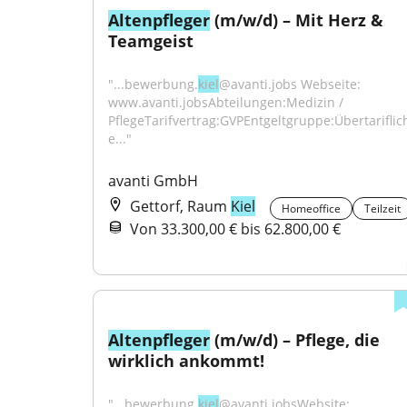
Altenpfleger
 (m/w/d) – Mit Herz & 
Teamgeist
"...bewerbung.
kiel
@avanti.jobs Webseite: 
www.avanti.jobsAbteilungen:Medizin / 
PflegeTarifvertrag:GVPEntgeltgruppe:Übertariflic
e..."
avanti GmbH
Gettorf, Raum
Kiel
Homeoffice
Teilzeit
Von 33.300,00 € bis 62.800,00 €
Altenpfleger
 (m/w/d) – Pflege, die 
wirklich ankommt!
"...bewerbung.
kiel
@avanti.jobsWebsite: 