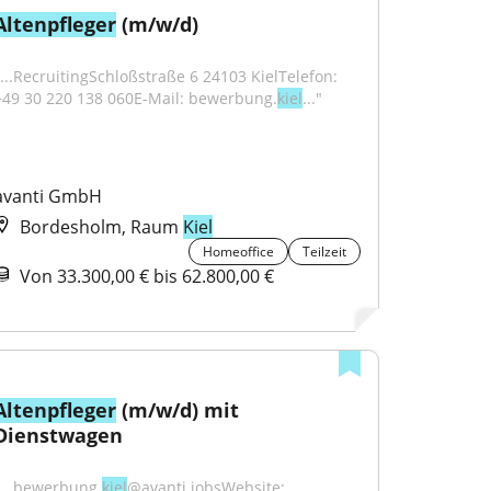
Altenpfleger
 (m/w/d)
"...RecruitingSchloßstraße 6 24103 KielTelefon: 
+49 30 220 138 060E-Mail: bewerbung.
kiel
..."
avanti GmbH
Bordesholm, Raum
Kiel
Homeoffice
Teilzeit
Von 33.300,00 € bis 62.800,00 €
Altenpfleger
 (m/w/d) mit 
Dienstwagen
"...bewerbung.
kiel
@avanti.jobsWebsite: 