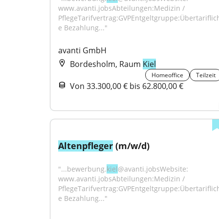
www.avanti.jobsAbteilungen:Medizin / 
PflegeTarifvertrag:GVPEntgeltgruppe:Übertariflic
e Bezahlung..."
avanti GmbH
Bordesholm, Raum
Kiel
Homeoffice
Teilzeit
Von 33.300,00 € bis 62.800,00 €
Altenpfleger
 (m/w/d)
"...bewerbung.
kiel
@avanti.jobsWebsite: 
www.avanti.jobsAbteilungen:Medizin / 
PflegeTarifvertrag:GVPEntgeltgruppe:Übertariflic
e Bezahlung..."