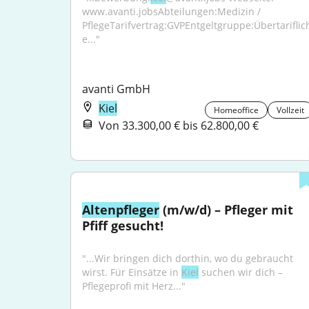
www.avanti.jobsAbteilungen:Medizin / 
PflegeTarifvertrag:GVPEntgeltgruppe:Übertariflic
e..."
avanti GmbH
Kiel
Homeoffice
Vollzeit
Von 33.300,00 € bis 62.800,00 €
Altenpfleger
 (m/w/d) – Pfleger mit 
Pfiff gesucht!
"...Wir bringen dich dorthin, wo du gebraucht 
wirst. Für Einsätze in 
Kiel
 suchen wir dich – 
Pflegeprofi mit Herz..."