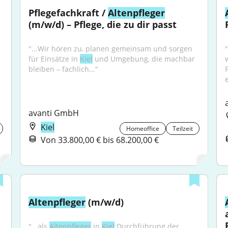
Pflegefachkraft / 
Altenpfleger
(m/w/d) – Pflege, die zu dir passt
"...Wir hören zu, planen gemeinsam und sorgen 
für Einsätze in 
Kiel
 und Umgebung, die machbar 
bleiben – fachlich..."
e
avanti GmbH
Kiel
Homeoffice
Teilzeit
Von 33.800,00 € bis 68.200,00 €
Altenpfleger
 (m/w/d)
"...als 
Altenpfleger
 in 
Kiel
:Durchführung der 