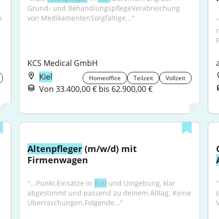
Grund- und BehandlungspflegeVerabreichung 
h
von MedikamentenSorgfältige..."
"
KCS Medical GmbH
Kiel
Homeoffice
Teilzeit
Vollzeit
Von 33.400,00 € bis 62.900,00 €
Altenpfleger
 (m/w/d) mit 
Firmenwagen
"...Punkt.Einsätze in 
Kiel
 und Umgebung, klar 
abgestimmt und passend zu deinem Alltag. Keine 
Überraschungen.Folgende..."
V