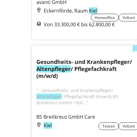
avanti GmbH
Eckernförde, Raum
Kiel
Homeoffice
Vollzeit
Von 33.300,00 € bis 62.800,00 €
Gesundheits- und Krankenpfleger/ 
Altenpfleger
/ Pflegefachkraft 
(m/w/d)
"...Gesundheits- und Krankenpfleger/ 
Altenpfleger
/ Pflegefachkraft (m/w/d) BS 
Breitkreuz GmbH • Voll..."
BS Breitkreuz GmbH Care
Kiel
Teilzeit
Vollzeit