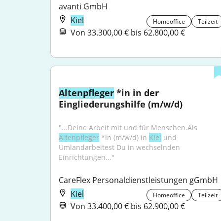
avanti GmbH
Kiel
Homeoffice
Teilzeit
Von 33.300,00 € bis 62.800,00 €
Altenpfleger
 *in in der 
Eingliederungshilfe (m/w/d)
"...Deine Arbeit mit und für Menschen.Als 
Altenpfleger
 *in (m/w/d) in 
Kiel
 und 
Umlandarbeitest Du in wechselnden 
Einrichtungen..."
CareFlex Personaldienstleistungen gGmbH
Kiel
Homeoffice
Teilzeit
Von 33.400,00 € bis 62.900,00 €