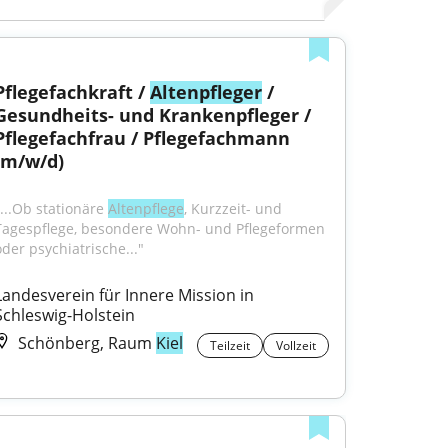
Pflegefachkraft / 
Altenpfleger
 / 
Gesundheits- und Krankenpfleger / 
Pflegefachfrau / Pflegefachmann 
(m/w/d)
...Ob stationäre 
Altenpflege
, Kurzzeit- und 
Tagespflege, besondere Wohn- und Pflegeformen 
oder psychiatrische..."
Landesverein für Innere Mission in 
Schleswig-Holstein
Schönberg, Raum
Kiel
Teilzeit
Vollzeit