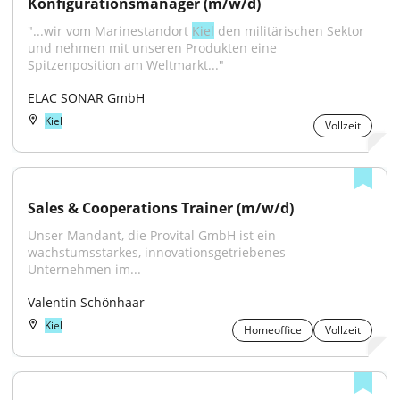
Konfigurationsmanager (m/w/d)
"...wir vom Marinestandort 
Kiel
 den militärischen Sektor 
und nehmen mit unseren Produkten eine 
Spitzenposition am Weltmarkt..."
ELAC SONAR GmbH
Kiel
Vollzeit
Sales & Cooperations Trainer (m/w/d)
Unser Mandant, die Provital GmbH ist ein 
wachstumsstarkes, innovationsgetriebenes 
Unternehmen im...
Valentin Schönhaar
Kiel
Homeoffice
Vollzeit