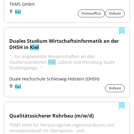
TKMS GmbH
Kiel
Homeoffice
Vollzeit
Duales Studium Wirtschaftsinformatik an der 
DHSH in 
Kiel
"...für angewandte Wissenschaften an den 
Studienstandorten 
Kiel
, Lübeck und Flensburg duale 
Studiengänge..."
Duale Hochschule Schleswig-Holstein (DHSH)
Kiel
Vollzeit
Qualitätssicherer Rohrbau (m/w/d)
TKMS steht für herausragende Ingenieurskunst und 
Innovationskraft im Überwasser- und...