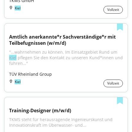
TKMS GmbH
Kiel
Vollzeit
Amtlich anerkannte*r Sachverständige*r mit 
Teilbefugnissen (w/m/d)
"...wahrnehmen zu können. Im Einsatzgebiet Rund um 
Kiel
 pflegen Sie den Kontakt zu unseren Kund*innen und 
führen..."
TÜV Rheinland Group
Kiel
Vollzeit
Training-Designer (m/w/d)
TKMS steht für herausragende Ingenieurskunst und 
Innovationskraft im Überwasser- und...