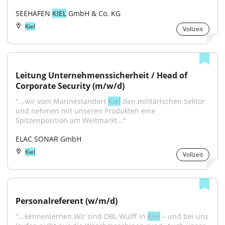
SEEHAFEN 
KIEL
 GmbH & Co. KG
Kiel
Vollzeit
Leitung Unternehmenssicherheit / Head of 
Corporate Security (m/w/d)
"...wir vom Marinestandort 
Kiel
 den militärischen Sektor 
und nehmen mit unseren Produkten eine 
Spitzenposition am Weltmarkt..."
ELAC SONAR GmbH
Kiel
Vollzeit
Personalreferent (w/m/d)
"...kennenlernen.Wir sind DBL Wulff in 
Kiel
 – und bei uns 