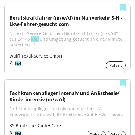
Berufskraftfahrer (m/w/d) im Nahverkehr S-H - 
Lkw-Fahrer-gesucht.com
"...Textil-Service GmbH ein Berufskraftfahrer (m/w/d)* 
aus 24145 
Kiel
 und Umgebung gesucht. In einer Minute 
bewerben..."
Wulff Textil-Service GmbH
Kiel
Vollzeit
Fachkrankenpfleger Intensiv und Anästhesie/ 
Kinderintensiv (m/w/d)
Fachkrankenpfleger Intensiv und Anästhesie/ 
Kinderintensiv (m/w/d) BS Breitkreuz GmbH • Voll- oder...
BS Breitkreuz GmbH Care
Kiel
Teilzeit
Vollzeit