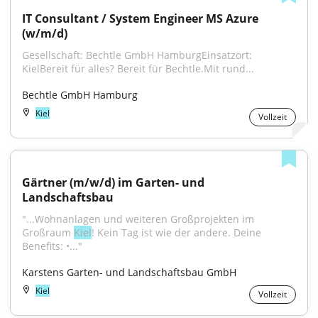
IT Consultant / System Engineer MS Azure 
(w/m/d)
Gesellschaft: Bechtle GmbH HamburgEinsatzort: 
KielBereit für alles? Bereit für Bechtle.Mit rund...
Bechtle GmbH Hamburg
Kiel
Vollzeit
Gärtner (m/w/d) im Garten- und 
Landschaftsbau
"...Wohnanlagen und weiteren Großprojekten im 
Großraum 
Kiel
! Kein Tag ist wie der andere. Deine 
Benefits: •..."
Karstens Garten- und Landschaftsbau GmbH
Kiel
Vollzeit