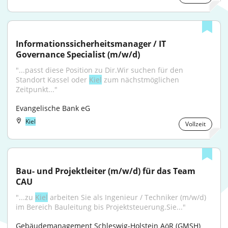
Informationssicherheitsmanager / IT 
Governance Specialist (m/w/d)
"...passt diese Position zu Dir.Wir suchen für den 
Standort Kassel oder 
Kiel
 zum nächstmöglichen 
Zeitpunkt..."
Evangelische Bank eG
Kiel
Vollzeit
Bau- und Projektleiter (m/w/d) für das Team 
CAU
"...zu 
Kiel
 arbeiten Sie als Ingenieur / Techniker (m/w/d) 
im Bereich Bauleitung bis Projektsteuerung.Sie..."
Gebäudemanagement Schleswig-Holstein AöR (GMSH)