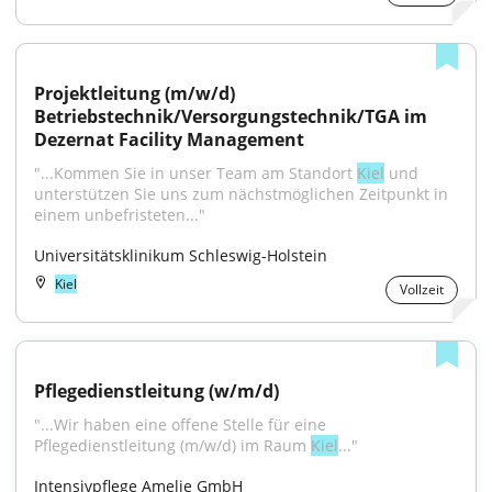
Projektleitung (m/w/d) 
Betriebstechnik/Versorgungstechnik/TGA im 
Dezernat Facility Management
"...Kommen Sie in unser Team am Standort 
Kiel
 und 
unterstützen Sie uns zum nächstmöglichen Zeitpunkt in 
einem unbefristeten..."
Universitätsklinikum Schleswig-Holstein
Kiel
Vollzeit
Pflegedienstleitung (w/m/d)
"...Wir haben eine offene Stelle für eine 
Pflegedienstleitung (m/w/d) im Raum 
Kiel
..."
Intensivpflege Amelie GmbH