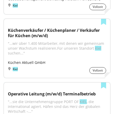
Kiel
Vollzeit
Küchenverkäufer / Küchenplaner / Verkäufer 
für Küchen (m/w/d)
"...wir über 1.400 Mitarbeiter, mit denen wir gemeinsam 
unser Wachstum realisieren.Für unseren Standort 
Kiel
suchen..."
Küchen Aktuell GmbH
Kiel
Vollzeit
Operative Leitung (m/w/d) Terminalbetrieb
"...sie die Unternehmensgruppe PORT OF 
KIEL
, die 
international agiert. Häfen sind das Herz der globalen 
Wirtschaft –..."