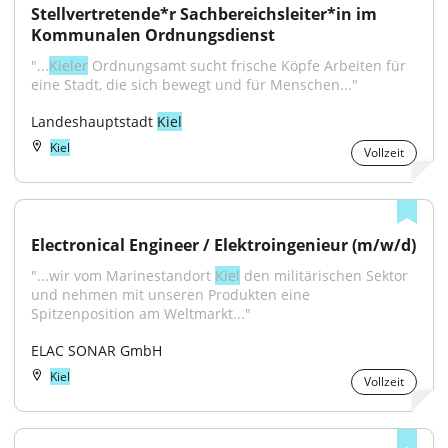
Stellvertretende*r Sachbereichsleiter*in im 
Kommunalen Ordnungsdienst
"...
Kieler
 Ordnungsamt sucht frische Köpfe Arbeiten für 
eine Stadt, die sich bewegt und für Menschen..."
Landeshauptstadt 
Kiel
Kiel
Vollzeit
Electronical Engineer / Elektroingenieur (m/w/d)
"...wir vom Marinestandort 
Kiel
 den militärischen Sektor 
und nehmen mit unseren Produkten eine 
Spitzenposition am Weltmarkt..."
ELAC SONAR GmbH
Kiel
Vollzeit