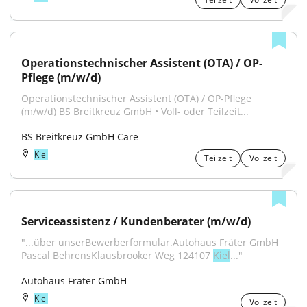
Operationstechnischer Assistent (OTA) / OP-
Pflege (m/w/d)
Operationstechnischer Assistent (OTA) / OP-Pflege 
(m/w/d) BS Breitkreuz GmbH • Voll- oder Teilzeit...
BS Breitkreuz GmbH Care
Kiel
Teilzeit
Vollzeit
Serviceassistenz / Kundenberater (m⁠/⁠w⁠/⁠d)
"...über unserBewerberformular.Autohaus Fräter GmbH 
Pascal BehrensKlausbrooker Weg 124107 
Kiel
..."
Autohaus Fräter GmbH
Kiel
Vollzeit