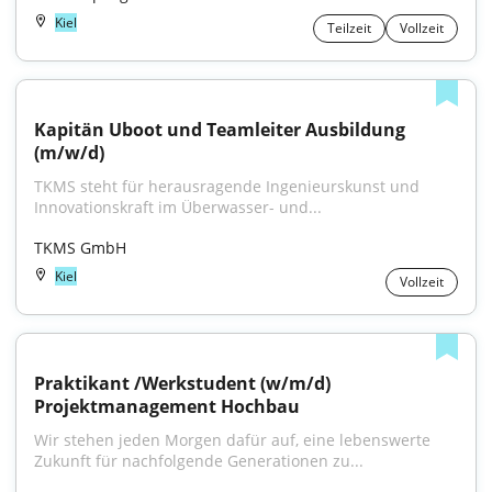
Kiel
Teilzeit
Vollzeit
Kapitän Uboot und Teamleiter Ausbildung 
(m/w/d)
TKMS steht für herausragende Ingenieurskunst und 
Innovationskraft im Überwasser- und...
TKMS GmbH
Kiel
Vollzeit
Praktikant /Werkstudent (w/m/d) 
Projektmanagement Hochbau
Wir stehen jeden Morgen dafür auf, eine lebenswerte 
Zukunft für nachfolgende Generationen zu...