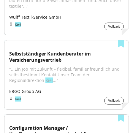
laufen nicht nur die Waschmaschinen rund. Auch unser 
textiler..."
Wulff Textil-Service GmbH
Kiel
Vollzeit
Selbstständiger Kundenberater im 
Versicherungsvertrieb
"...Ein Job mit Zukunft – flexibel, familienfreundlich und 
selbstbestimmt.Kontakt:Unser Team der 
Regionaldirektion 
Kiel
..."
ERGO Group AG
Kiel
Vollzeit
Configuration Manager / 