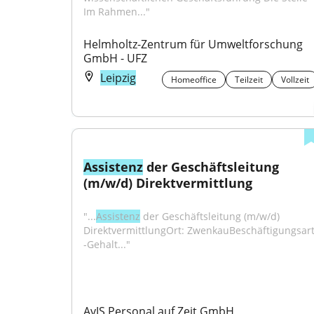
Im Rahmen..."
Helmholtz-Zentrum für Umweltforschung 
GmbH - UFZ
Leipzig
Homeoffice
Teilzeit
Vollzeit
Assistenz
 der Geschäftsleitung 
(m/w/d) Direktvermittlung
"...
Assistenz
 der Geschäftsleitung (m/w/d) 
DirektvermittlungOrt: ZwenkauBeschäftigungsart:
-Gehalt..."
AvJS Personal auf Zeit GmbH