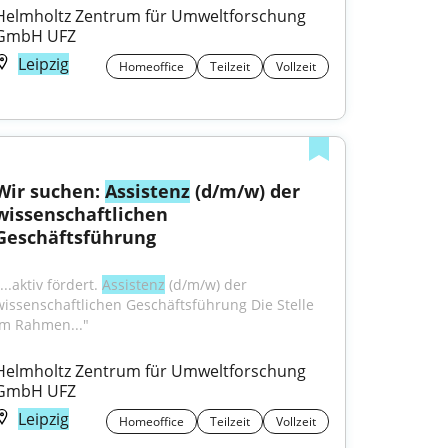
Helmholtz Zentrum für Umweltforschung 
GmbH UFZ
Leipzig
Homeoffice
Teilzeit
Vollzeit
Wir suchen: 
Assistenz
 (d/m/w) der 
wissenschaftlichen 
Geschäftsführung
...aktiv fördert. 
Assistenz
 (d/m/w) der 
wissenschaftlichen Geschäftsführung Die Stelle 
Im Rahmen..."
Helmholtz Zentrum für Umweltforschung 
GmbH UFZ
Leipzig
Homeoffice
Teilzeit
Vollzeit