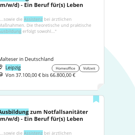
(m/w/d) - Ein Beruf für(s) Leben
...sowie die 
Assistenz
 bei ärztlichen 
Maßnahmen. Die theoretische und praktische 
Ausbildung
 erfolgt sowohl..."
Malteser in Deutschland
Leipzig
Homeoffice
Vollzeit
Von 37.100,00 € bis 66.800,00 €
Ausbildung
 zum Notfallsanitäter 
(m/w/d) - Ein Beruf für(s) Leben
...sowie die 
Assistenz
 bei ärztlichen 