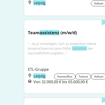
Leipzig
Vollzeit
Team
assistenz
 (m/w/d)
"...ALLE ermutigen, sich zu bewerben.Deine 
Ansprechperson:Jana Pößel 
Assistenz
 der 
GeschäftsführungDein..."
ETL-Gruppe
Leipzig
Homeoffice
Teilzeit
Vollzeit
Von 32.000,00 € bis 65.600,00 €