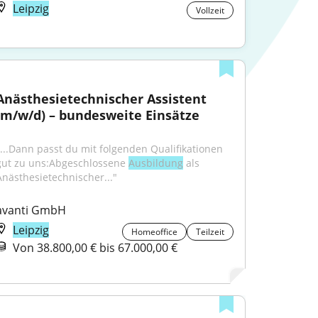
Leipzig
Vollzeit
Anästhesietechnischer Assistent 
(m/w/d) – bundesweite Einsätze
"...Dann passt du mit folgenden Qualifikationen 
gut zu uns:Abgeschlossene 
Ausbildung
 als 
Anästhesietechnischer..."
avanti GmbH
Leipzig
Homeoffice
Teilzeit
Von 38.800,00 € bis 67.000,00 €