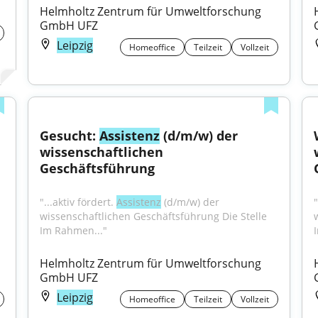
Helmholtz Zentrum für Umweltforschung 
GmbH UFZ
Leipzig
Homeoffice
Teilzeit
Vollzeit
Gesucht: 
Assistenz
 (d/m/w) der 
wissenschaftlichen 
Geschäftsführung
"...aktiv fördert. 
Assistenz
 (d/m/w) der 
"
wissenschaftlichen Geschäftsführung Die Stelle 
Im Rahmen..."
Helmholtz Zentrum für Umweltforschung 
GmbH UFZ
Leipzig
Homeoffice
Teilzeit
Vollzeit