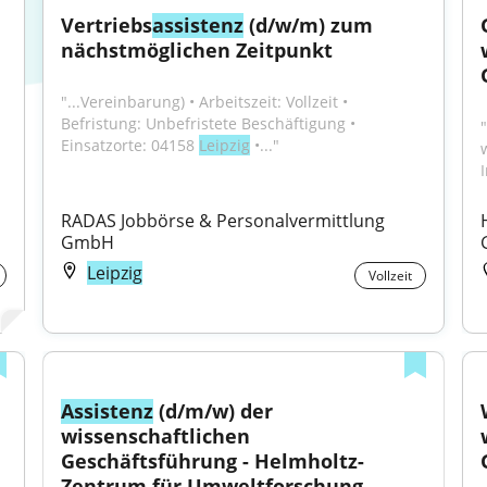
Vertriebs
assistenz
 (d/w/m) zum 
nächstmöglichen Zeitpunkt
"...Vereinbarung) • Arbeitszeit: Vollzeit • 
Befristung: Unbefristete Beschäftigung • 
"
Einsatzorte: 04158 
Leipzig
 •..."
RADAS Jobbörse & Personalvermittlung 
GmbH
Leipzig
Vollzeit
Assistenz
 (d/m/w) der 
wissenschaftlichen 
Geschäftsführung - Helmholtz-
Zentrum für Umweltforschung 