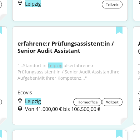
Leipzig
Teilzeit
erfahrene:r Prüfungsassistent:in / 
Senior Audit Assistant
"...Standort in 
Leipzig
 alserfahrene:r 
Prüfungsassistent:in / Senior Audit AssistantIhre 
AufgabenMit Ihrer Kompetenz..."
Ecovis
Leipzig
Homeoffice
Vollzeit
Von 41.000,00 € bis 106.500,00 €