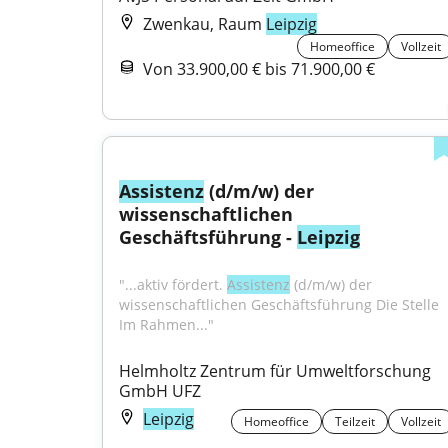
Zwenkau, Raum
Leipzig
Homeoffice
Vollzeit
Von 33.900,00 € bis 71.900,00 €
Assistenz
 (d/m/w) der 
wissenschaftlichen 
Geschäftsführung - 
Leipzig
"...aktiv fördert. 
Assistenz
 (d/m/w) der 
wissenschaftlichen Geschäftsführung Die Stelle 
Im Rahmen..."
Helmholtz Zentrum für Umweltforschung 
GmbH UFZ
Leipzig
Homeoffice
Teilzeit
Vollzeit