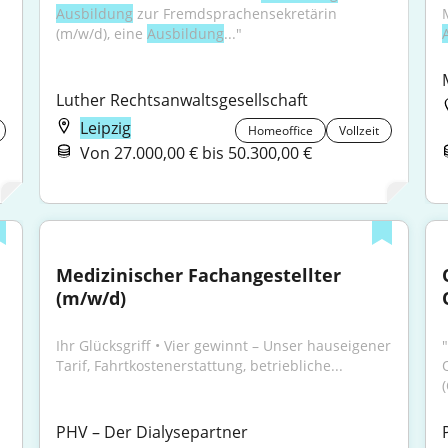
Ausbildung
 zur Fremdsprachensekretärin 
(m/w/d), eine 
Ausbildung
..."
Luther Rechtsanwaltsgesellschaft
Leipzig
Homeoffice
Vollzeit
Von 27.000,00 € bis 50.300,00 €
Medizinischer Fachangestellter 
(m/w/d)
Ihr Glücksgriff • Vier gewinnt – Unser hauseigener 
Tarif, Fahrtkostenerstattung, betriebliche...
PHV – Der Dialysepartner