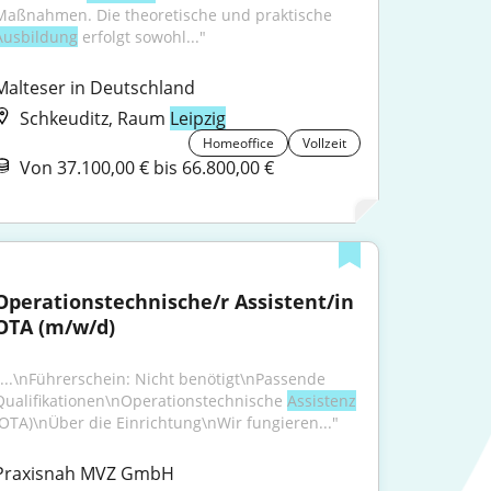
Maßnahmen. Die theoretische und praktische 
Ausbildung
 erfolgt sowohl..."
Malteser in Deutschland
Schkeuditz, Raum
Leipzig
Homeoffice
Vollzeit
Von 37.100,00 € bis 66.800,00 €
Operationstechnische/r Assistent/in 
OTA (m/w/d)
"...\nFührerschein: Nicht benötigt\nPassende 
Qualifikationen\nOperationstechnische 
Assistenz
(OTA)\nÜber die Einrichtung\nWir fungieren..."
Praxisnah MVZ GmbH