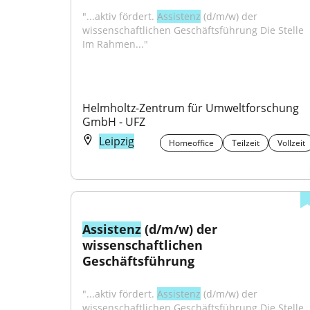
"...aktiv fördert. 
Assistenz
 (d/m/w) der 
wissenschaftlichen Geschäftsführung Die Stelle 
Im Rahmen..."
Helmholtz-Zentrum für Umweltforschung 
GmbH - UFZ
Leipzig
Homeoffice
Teilzeit
Vollzeit
Assistenz
 (d/m/w) der 
wissenschaftlichen 
Geschäftsführung
"...aktiv fördert. 
Assistenz
 (d/m/w) der 
wissenschaftlichen Geschäftsführung Die Stelle 