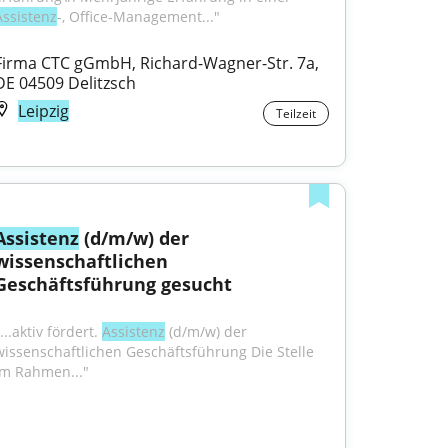
Assistenz
-, Office-Management..."
Firma CTC gGmbH, Richard-Wagner-Str. 7a, 
DE 04509 Delitzsch
Leipzig
Teilzeit
Assistenz
 (d/m/w) der 
wissenschaftlichen 
Geschäftsführung gesucht
...aktiv fördert. 
Assistenz
 (d/m/w) der 
wissenschaftlichen Geschäftsführung Die Stelle 
Im Rahmen..."