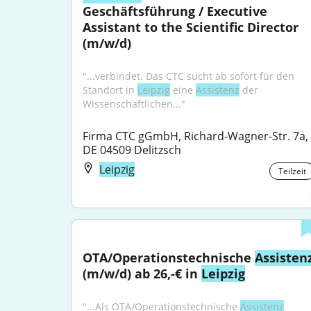
Geschäfts­führung / Executive 
Assistant to the Scientific Director 
(m/w/d)
"...verbindet. Das CTC sucht ab sofort für den 
Standort in 
Leipzig
 eine 
Assistenz
 der 
Wissenschaftlichen..."
Firma CTC gGmbH, Richard-Wagner-Str. 7a, 
DE 04509 Delitzsch
Leipzig
Teilzeit
OTA/Operationstechnische 
Assisten
(m/w/d) ab 26,-€ in 
Leipzig
"...Als OTA/Operationstechnische 
Assistenz