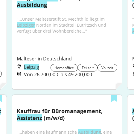
Ausbildung
"...Unser Malteserstift St. Mechthild liegt im 
"
Leipziger
 Norden im Stadtteil Eutritzsch und 
verfügt über drei Wohnbereiche..."
Malteser in Deutschland
Leipzig
Homeoffice
Teilzeit
Vollzeit
Von 26.700,00 € bis 49.200,00 €
z
Kauffrau für Büromanagement, 
Assistenz
 (m/w/d)
"...haben eine kaufmännische 
Ausbildung
, eine 
"