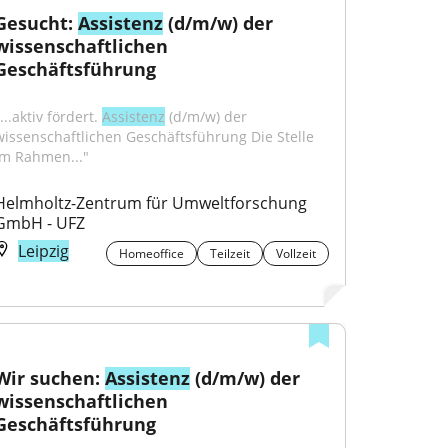
Gesucht: 
Assistenz
 (d/m/w) der 
wissenschaftlichen 
Geschäftsführung
...aktiv fördert. 
Assistenz
 (d/m/w) der 
wissenschaftlichen Geschäftsführung Die Stelle 
Im Rahmen..."
Helmholtz-Zentrum für Umweltforschung 
GmbH - UFZ
Leipzig
Homeoffice
Teilzeit
Vollzeit
Wir suchen: 
Assistenz
 (d/m/w) der 
wissenschaftlichen 
Geschäftsführung