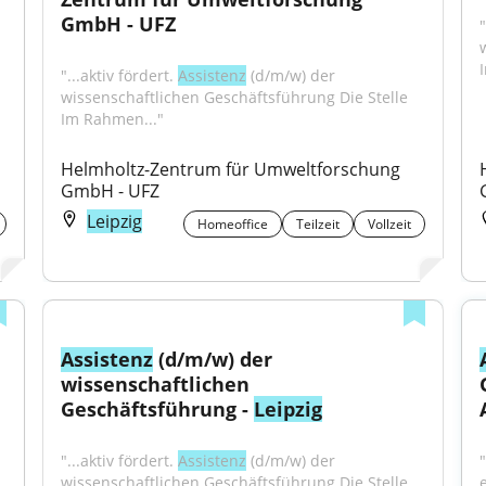
GmbH - UFZ
"
"...aktiv fördert. 
Assistenz
 (d/m/w) der 
wissenschaftlichen Geschäftsführung Die Stelle 
Im Rahmen..."
Helmholtz-Zentrum für Umweltforschung 
GmbH - UFZ
Leipzig
Homeoffice
Teilzeit
Vollzeit
Assistenz
 (d/m/w) der 
wissenschaftlichen 
Geschäftsführung - 
Leipzig
"...aktiv fördert. 
Assistenz
 (d/m/w) der 
"
wissenschaftlichen Geschäftsführung Die Stelle 