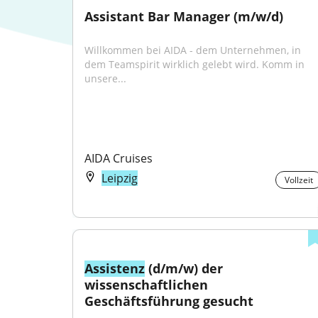
Assistant Bar Manager (m/w/d)
Willkommen bei AIDA - dem Unternehmen, in 
dem Teamspirit wirklich gelebt wird. Komm in 
unsere...
AIDA Cruises
Leipzig
Vollzeit
Assistenz
 (d/m/w) der 
wissenschaftlichen 
Geschäftsführung gesucht