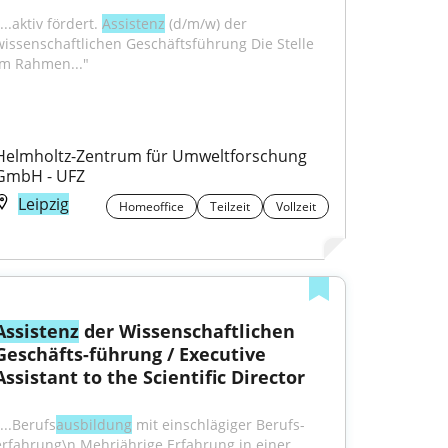
...aktiv fördert. 
Assistenz
 (d/m/w) der 
wissenschaftlichen Geschäftsführung Die Stelle 
Im Rahmen..."
Helmholtz-Zentrum für Umweltforschung 
GmbH - UFZ
Leipzig
Homeoffice
Teilzeit
Vollzeit
Assistenz
 der Wissenschaftlichen 
Geschäfts-führung / Executive 
Assistant to the Scientific Director
...Berufs­
ausbildung
 mit einschlägiger Berufs­
erfahrung\n Mehrjährige Erfahrung in einer 