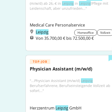
(m/w/d) ab 26,-€ in 
Leipzig
 in 
Leipzig
!Pflege mit 
Leidenschaft, aber unzufrieden..."
Medical Care Personalservice
Leipzig
Homeoffice
Vollzeit
Von 35.700,00 € bis 72.500,00 €
TOP-JOB
Physician Assistant (m/w/d)
"...Physician Assistant (m/w/d) 
Leipzig
Berufserfahrene, Berufseinsteigende Vollzeit ab 
sofort..."
Herzzentrum 
Leipzig
 GmbH