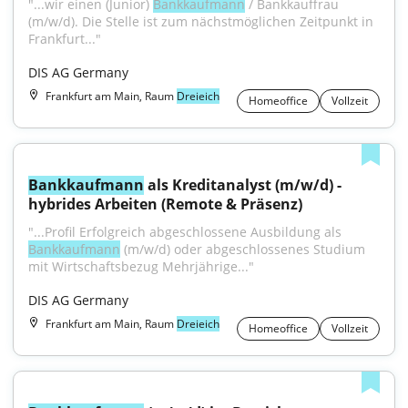
"...wir einen (Junior) 
Bankkaufmann
 / Bankkauffrau 
(m/w/d). Die Stelle ist zum nächstmöglichen Zeitpunkt in 
Frankfurt..."
DIS AG Germany
Frankfurt am Main, Raum
Dreieich
Homeoffice
Vollzeit
Bankkaufmann
 als Kreditanalyst (m/w/d) - 
hybrides Arbeiten (Remote & Präsenz)
"...Profil Erfolgreich abgeschlossene Ausbildung als 
Bankkaufmann
 (m/w/d) oder abgeschlossenes Studium 
mit Wirtschaftsbezug Mehrjährige..."
DIS AG Germany
Frankfurt am Main, Raum
Dreieich
Homeoffice
Vollzeit