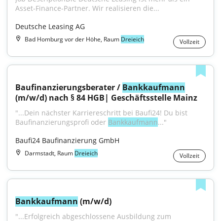
Asset-Finance-Partner. Wir realisieren die...
Deutsche Leasing AG
Bad Homburg vor der Höhe, Raum
Dreieich
Vollzeit
Baufinanzierungsberater / 
Bankkaufmann
(m/w/d) nach § 84 HGB| Geschäftsstelle Mainz
"...Dein nächster Karriereschritt bei Baufi24! Du bist 
Baufinanzierungsprofi oder 
Bankkaufmann
..."
Baufi24 Baufinanzierung GmbH
Darmstadt, Raum
Dreieich
Vollzeit
Bankkaufmann
 (m/w/d)
"...Erfolgreich abgeschlossene Ausbildung zum 