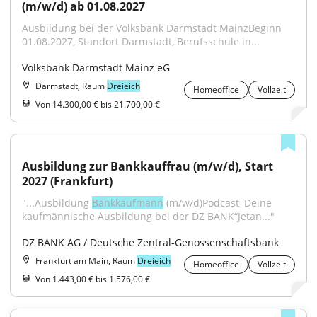
(m/w/d) ab 01.08.2027
Ausbildung bei der Volksbank Darmstadt MainzBeginn 
01.08.2027, Standort Darmstadt, Berufsschule in...
Volksbank Darmstadt Mainz eG
Darmstadt, Raum
Dreieich
Homeoffice
Vollzeit
Von 14.300,00 € bis 21.700,00 €
Ausbildung zur Bankkauffrau (m/w/d), Start 
2027 (Frankfurt)
"...Ausbildung 
Bankkaufmann
 (m/w/d)Podcast 'Deine 
kaufmännische Ausbildung bei der DZ BANK“Jetan..."
DZ BANK AG / Deutsche Zentral-Genossenschaftsbank
Frankfurt am Main, Raum
Dreieich
Homeoffice
Vollzeit
Von 1.443,00 € bis 1.576,00 €