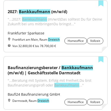
2027: 
Bankkaufmann
 (m/w/d)
"...2027: 
Bankkaufmann
 (m/w/d)Das solltest Du für Deine 
Zukunft bei uns mitbringenDu bringst..."
Frankfurter Sparkasse
Frankfurt am Main, Raum
Dreieich
Homeoffice
Vollzeit
Von 32.800,00 € bis 78.700,00 €
Baufinanzierungsberater / 
Bankkaufmann
(m/w/d) | Geschäftsstelle Darmstadt
"...Beratung mit System. Erfolg mit Freiheit.Du bist 
Baufinanzierungsprofi oder 
Bankkaufmann
..."
Baufi24 Baufinanzierung GmbH
Darmstadt, Raum
Dreieich
Homeoffice
Vollzeit