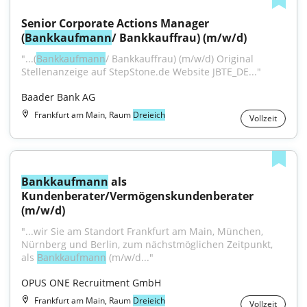
Senior Corporate Actions Manager 
(
Bankkaufmann
/ Bankkauffrau) (m/w/d)
"...(
Bankkaufmann
/ Bankkauffrau) (m/w/d) Original 
Stellenanzeige auf StepStone.de Website JBTE_DE..."
Baader Bank AG
Frankfurt am Main, Raum
Dreieich
Vollzeit
Bankkaufmann
 als 
Kundenberater/Vermögenskundenberater 
(m/w/d)
"...wir Sie am Standort Frankfurt am Main, München, 
Nürnberg und Berlin, zum nächstmöglichen Zeitpunkt, 
als 
Bankkaufmann
 (m/w/d..."
OPUS ONE Recruitment GmbH
Frankfurt am Main, Raum
Dreieich
Vollzeit