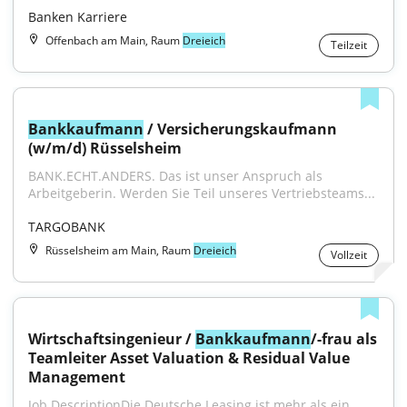
Banken Karriere
Offenbach am Main, Raum
Dreieich
Teilzeit
Bankkaufmann
 / Versicherungskaufmann 
(w/m/d) Rüsselsheim
BANK.ECHT.ANDERS. Das ist unser Anspruch als 
Arbeitgeberin. Werden Sie Teil unseres Vertriebsteams...
TARGOBANK
Rüsselsheim am Main, Raum
Dreieich
Vollzeit
Wirtschaftsingenieur / 
Bankkaufmann
/-frau als 
Teamleiter Asset Valuation & Residual Value 
Management
Job DescriptionDie Deutsche Leasing ist mehr als ein 