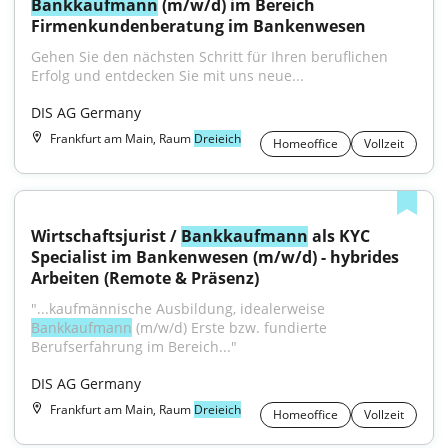
Bankkaufmann
 (m/w/d) im Bereich 
Firmenkundenberatung im Bankenwesen
Gehen Sie den nächsten Schritt für Ihren beruflichen 
Erfolg und entdecken Sie mit uns neue...
DIS AG Germany
Frankfurt am Main, Raum
Dreieich
Homeoffice
Vollzeit
Wirtschaftsjurist / 
Bankkaufmann
 als KYC 
Specialist im Bankenwesen (m/w/d) - hybrides 
Arbeiten (Remote & Präsenz)
"...kaufmännische Ausbildung, idealerweise 
Bankkaufmann
 (m/w/d) Erste bzw. fundierte 
Berufserfahrung im Bereich..."
DIS AG Germany
Frankfurt am Main, Raum
Dreieich
Homeoffice
Vollzeit