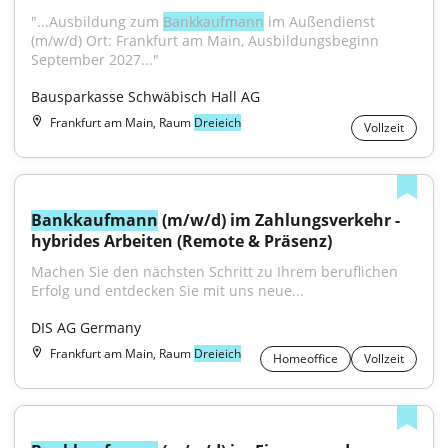
"...Ausbildung zum 
Bankkaufmann
 im Außendienst 
(m/w/d) Ort: Frankfurt am Main, Ausbildungsbeginn 
September 2027..."
Bausparkasse Schwäbisch Hall AG
Frankfurt am Main, Raum
Dreieich
Vollzeit
Bankkaufmann
 (m/w/d) im Zahlungsverkehr - 
hybrides Arbeiten (Remote & Präsenz)
Machen Sie den nächsten Schritt zu Ihrem beruflichen 
Erfolg und entdecken Sie mit uns neue...
DIS AG Germany
Frankfurt am Main, Raum
Dreieich
Homeoffice
Vollzeit