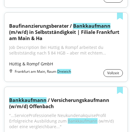
Baufinanzierungsberater / 
Bankkaufmann
(m/w/d) in Selbstständigkeit | Filiale Frankfurt 
am Main & Ha
Job Description Bei Hüttig & Rompf arbeitest du 
selbstständig nach § 84 HGB – aber mit echtem...
Hüttig & Rompf GmbH
Frankfurt am Main, Raum
Dreieich
Vollzeit
Bankkaufmann
 / Versicherungskaufmann 
(w/m/d) Offenbach
"...ServiceProfessionelle NeukundenakquiseProfil 
Erfolgreiche Ausbildung zum 
Bankkaufmann
 (w/m/d) 
oder eine vergleichbare..."