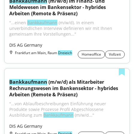
Bankkaufmann
 (m/w/d) im Finanz- und 
Meldewesen im Bankensektor - hybrides 
Arbeiten (Remote & Präsenz)
"...einen 
Bankkaufmann
 (m/w/d). In einem 
unverbindlichen Interview definieren wir mit Ihnen 
gemeinsam Ihre Vorstellungen..."
DIS AG Germany
Frankfurt am Main, Raum
Dreieich
Homeoffice
Vollzeit
Bankkaufmann
 (m/w/d) als Mitarbeiter 
Rechnungswesen im Bankensektor - hybrides 
Arbeiten (Remote & Präsenz)
"...von Ablaufbeschreibungen Einführung neuer 
Produkte sowie Prozesse Profil Abgeschlossene 
Ausbildung zum 
Bankkaufmann
 (m/w/d..."
DIS AG Germany
Frankfurt am Main, Raum
Dreieich