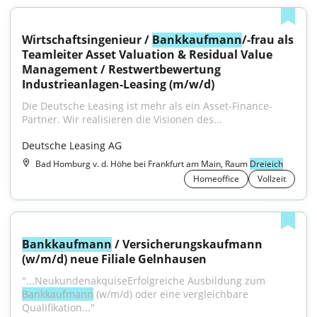
Wirtschaftsingenieur / 
Bankkaufmann
/-frau als 
Teamleiter Asset Valuation & Residual Value 
Management / Restwertbewertung 
Industrieanlagen-Leasing (m/w/d)
Die Deutsche Leasing ist mehr als ein Asset-Finance-
Partner. Wir realisieren die Visionen des...
Deutsche Leasing AG
Bad Homburg v. d. Höhe bei Frankfurt am Main, Raum
Dreieich
Homeoffice
Vollzeit
Bankkaufmann
 / Versicherungskaufmann 
(w/m/d) neue Filiale Gelnhausen
"...NeukundenakquiseErfolgreiche Ausbildung zum 
Bankkaufmann
 (w/m/d) oder eine vergleichbare 
Qualifikation..."