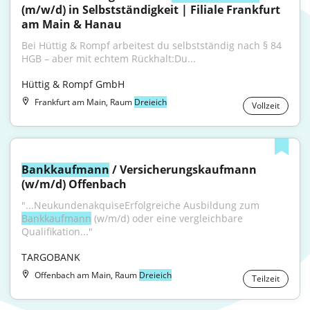
(m/w/d) in Selbstständigkeit | Filiale Frankfurt 
am Main & Hanau
Bei Hüttig & Rompf arbeitest du selbstständig nach § 84 
HGB – aber mit echtem Rückhalt:Du...
Hüttig & Rompf GmbH
Frankfurt am Main, Raum
Dreieich
Vollzeit
Bankkaufmann
 / Versicherungskaufmann 
(w/m/d) Offenbach
"...NeukundenakquiseErfolgreiche Ausbildung zum 
Bankkaufmann
 (w/m/d) oder eine vergleichbare 
Qualifikation..."
TARGOBANK
Offenbach am Main, Raum
Dreieich
Teilzeit