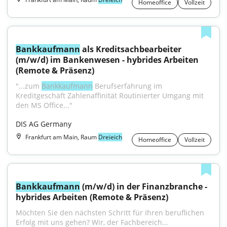
Homeoffice
Vollzeit
Bankkaufmann
 als Kreditsachbearbeiter 
(m/w/d) im Bankenwesen - hybrides Arbeiten 
(Remote & Präsenz)
"...zum 
Bankkaufmann
 Berufserfahrung im 
Kreditgeschäft Zahlenaffinität Routinierter Umgang mit 
den MS Office..."
DIS AG Germany
Frankfurt am Main, Raum
Dreieich
Homeoffice
Vollzeit
Bankkaufmann
 (m/w/d) in der Finanzbranche - 
hybrides Arbeiten (Remote & Präsenz)
Möchten Sie den nächsten Schritt für Ihren beruflichen 
Erfolg mit uns gehen? Wir, der Fachbereich...