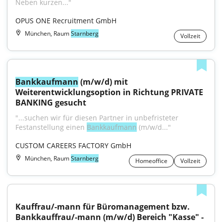
Neben kurzen..."
OPUS ONE Recruitment GmbH
München, Raum
Starnberg
Vollzeit
Bankkaufmann
 (m/w/d) mit 
Weiterentwicklungsoption in Richtung PRIVATE 
BANKING gesucht
"...suchen wir für diesen Partner in unbefristeter 
Festanstellung einen 
Bankkaufmann
 (m/w/d..."
CUSTOM CAREERS FACTORY GmbH
München, Raum
Starnberg
Homeoffice
Vollzeit
Kauffrau/-mann für Büromanagement bzw. 
Bankkauffrau/-mann (m/w/d) Bereich "Kasse" - 