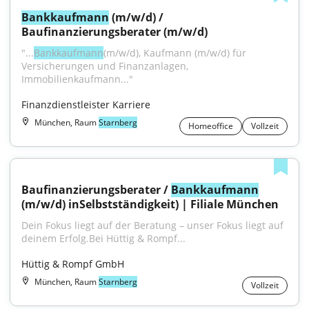
Bankkaufmann
 (m/w/d) / 
Baufinanzierungsberater (m/w/d)
"...
Bankkaufmann
(m/w/d), Kaufmann (m/w/d) für 
Versicherungen und Finanzanlagen, 
Immobilienkaufmann..."
Finanzdienstleister Karriere
München, Raum
Starnberg
Homeoffice
Vollzeit
Baufinanzierungsberater / 
Bankkaufmann
(m/w/d) inSelbstständigkeit) | Filiale München
Dein Fokus liegt auf der Beratung – unser Fokus liegt auf 
deinem Erfolg.Bei Hüttig & Rompf...
Hüttig & Rompf GmbH
München, Raum
Starnberg
Vollzeit