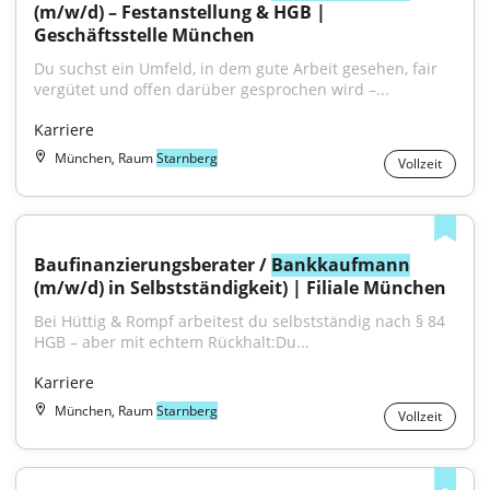
(m/w/d) – Festanstellung & HGB | 
Geschäftsstelle München
Du suchst ein Umfeld, in dem gute Arbeit gesehen, fair 
vergütet und offen darüber gesprochen wird –...
Karriere
München, Raum
Starnberg
Vollzeit
Baufinanzierungsberater / 
Bankkaufmann
(m/w/d) in Selbstständigkeit) | Filiale München
Bei Hüttig & Rompf arbeitest du selbstständig nach § 84 
HGB – aber mit echtem Rückhalt:Du...
Karriere
München, Raum
Starnberg
Vollzeit