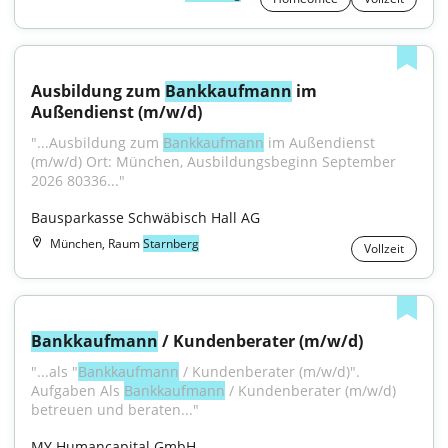
Ausbildung zum 
Bankkaufmann
 im 
Außendienst (m/w/d)
"...Ausbildung zum 
Bankkaufmann
 im Außendienst 
(m/w/d) Ort: München, Ausbildungsbeginn September 
2026 80336..."
Bausparkasse Schwäbisch Hall AG
München, Raum
Starnberg
Vollzeit
Bankkaufmann
 / Kundenberater (m/w/d)
"...als "
Bankkaufmann
 / Kundenberater (m/w/d)". 
Aufgaben Als 
Bankkaufmann
 / Kundenberater (m/w/d) 
betreuen und beraten..."
MY Humancapital GmbH