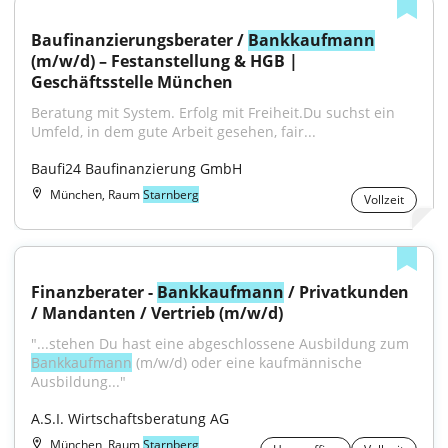
Baufinanzierungsberater / 
Bankkaufmann
(m/w/d) – Festanstellung & HGB | 
Geschäftsstelle München
Beratung mit System. Erfolg mit Freiheit.Du suchst ein 
Umfeld, in dem gute Arbeit gesehen, fair...
Baufi24 Baufinanzierung GmbH
München, Raum
Starnberg
Vollzeit
Finanzberater - 
Bankkaufmann
 / Privatkunden 
/ Mandanten / Vertrieb (m/w/d)
"...stehen Du hast eine abgeschlossene Ausbildung zum 
Bankkaufmann
 (m/w/d) oder eine kaufmännische 
Ausbildung..."
A.S.I. Wirtschaftsberatung AG
München, Raum
Starnberg