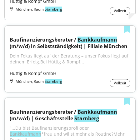
Hüttig & Rompf GmbH
München, Raum
Starnberg
Vollzeit
Baufinanzierungsberater / 
Bankkaufmann
(m/w/d) in Selbstständigkeit) | Filiale München
Dein Fokus liegt auf der Beratung – unser Fokus liegt auf 
deinem Erfolg.Bei Hüttig & Rompf...
Hüttig & Rompf GmbH
München, Raum
Starnberg
Vollzeit
Baufinanzierungsberater / 
Bankkaufmann
(m/w/d) | Geschäftsstelle 
Starnberg
"...Du bist Baufinanzierungsprofi oder 
Bankkaufmann
*frau und willst mehr als Routine?Mehr 
Fokus..."