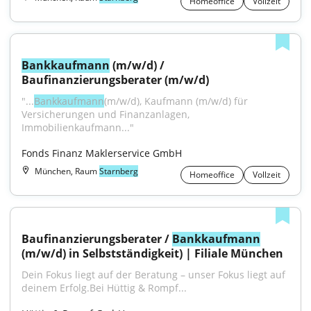
Homeoffice
Vollzeit
Bankkaufmann
 (m/w/d) / 
Baufinanzierungsberater (m/w/d)
"...
Bankkaufmann
(m/w/d), Kaufmann (m/w/d) für 
Versicherungen und Finanzanlagen, 
Immobilienkaufmann..."
Fonds Finanz Maklerservice GmbH
München, Raum
Starnberg
Homeoffice
Vollzeit
Baufinanzierungsberater / 
Bankkaufmann
(m/w/d) in Selbstständigkeit) | Filiale München
Dein Fokus liegt auf der Beratung – unser Fokus liegt auf 
deinem Erfolg.Bei Hüttig & Rompf...