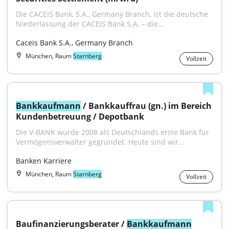
Die CACEIS Bank, S.A., Germany Branch, ist die deutsche 
Niederlassung der CACEIS Bank S.A. – die...
Caceis Bank S.A., Germany Branch
München, Raum
Starnberg
Vollzeit
Bankkaufmann
 / Bankkauffrau (gn.) im Bereich 
Kundenbetreuung / Depotbank
Die V-BANK wurde 2008 als Deutschlands erste Bank für 
Vermögensverwalter gegründet. Heute sind wir...
Banken Karriere
München, Raum
Starnberg
Vollzeit
Baufinanzierungsberater / 
Bankkaufmann