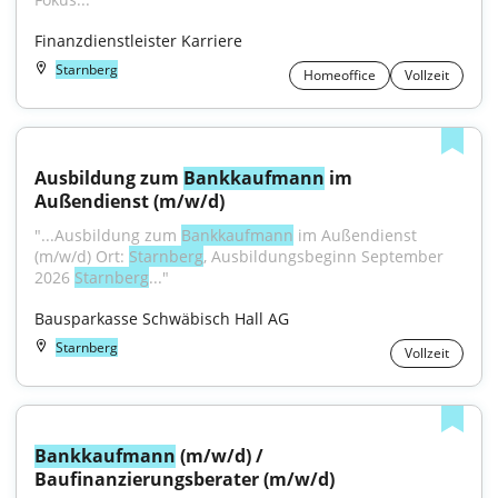
Finanzdienstleister Karriere
Starnberg
Homeoffice
Vollzeit
Ausbildung zum 
Bankkaufmann
 im 
Außendienst (m/w/d)
"...Ausbildung zum 
Bankkaufmann
 im Außendienst 
(m/w/d) Ort: 
Starnberg
, Ausbildungsbeginn September 
2026 
Starnberg
..."
Bausparkasse Schwäbisch Hall AG
Starnberg
Vollzeit
Bankkaufmann
 (m/w/d) / 
Baufinanzierungsberater (m/w/d)