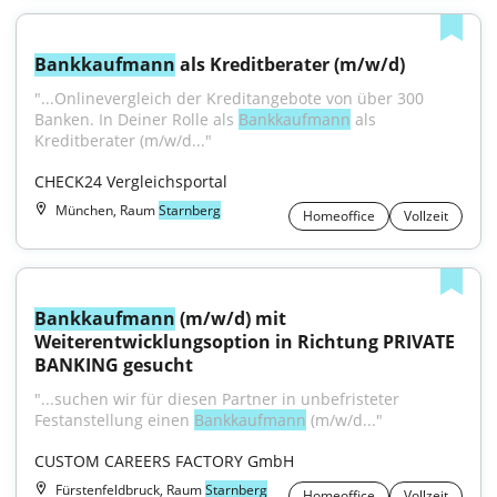
Bankkaufmann
 als Kreditberater (m/w/d)
"...Onlinevergleich der Kreditangebote von über 300 
Banken. In Deiner Rolle als 
Bankkaufmann
 als 
Kreditberater (m/w/d..."
CHECK24 Vergleichsportal
München, Raum
Starnberg
Homeoffice
Vollzeit
Bankkaufmann
 (m/w/d) mit 
Weiterentwicklungsoption in Richtung PRIVATE 
BANKING gesucht
"...suchen wir für diesen Partner in unbefristeter 
Festanstellung einen 
Bankkaufmann
 (m/w/d..."
CUSTOM CAREERS FACTORY GmbH
Fürstenfeldbruck, Raum
Starnberg
Homeoffice
Vollzeit