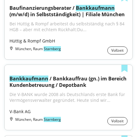
Baufinanzierungsberater / 
Bankkaufmann
(m/w/d) in Selbstständigkeit) | Filiale München
Bei Hüttig & Rompf arbeitest du selbstständig nach § 84 
HGB – aber mit echtem Rückhalt:Du...
Hüttig & Rompf GmbH
München, Raum
Starnberg
Vollzeit
Bankkaufmann
 / Bankkauffrau (gn.) im Bereich 
Kundenbetreuung / Depotbank
Die V-BANK wurde 2008 als Deutschlands erste Bank für 
Vermögensverwalter gegründet. Heute sind wir...
V-Bank AG
München, Raum
Starnberg
Vollzeit