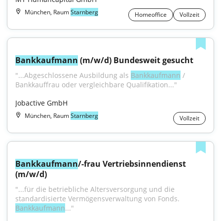
München, Raum
Starnberg
Homeoffice
Vollzeit
Bankkaufmann
 (m/w/d) Bundesweit gesucht
"...Abgeschlossene Ausbildung als 
Bankkaufmann
 / 
Bankkauffrau oder vergleichbare Qualifikation..."
Jobactive GmbH
München, Raum
Starnberg
Vollzeit
Bankkaufmann
/-frau Vertriebsinnendienst 
(m/w/d)
"...für die betriebliche Altersversorgung und die 
standardisierte Vermögensverwaltung von Fonds. 
Bankkaufmann
..."