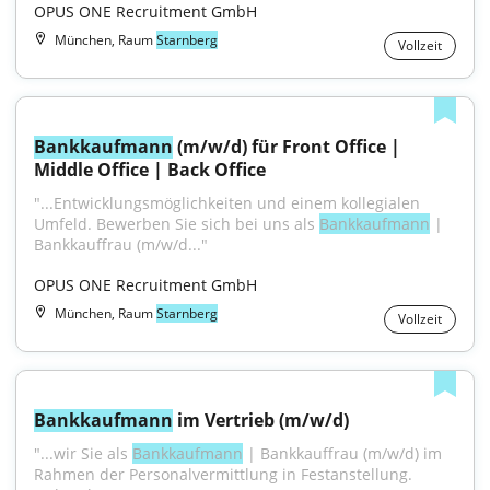
OPUS ONE Recruitment GmbH
München, Raum
Starnberg
Vollzeit
Bankkaufmann
 (m/w/d) für Front Office | 
Middle Office | Back Office
"...Entwicklungsmöglichkeiten und einem kollegialen 
Umfeld. Bewerben Sie sich bei uns als 
Bankkaufmann
 | 
Bankkauffrau (m/w/d..."
OPUS ONE Recruitment GmbH
München, Raum
Starnberg
Vollzeit
Bankkaufmann
 im Vertrieb (m/w/d)
"...wir Sie als 
Bankkaufmann
 | Bankkauffrau (m/w/d) im 
Rahmen der Personalvermittlung in Festanstellung. 