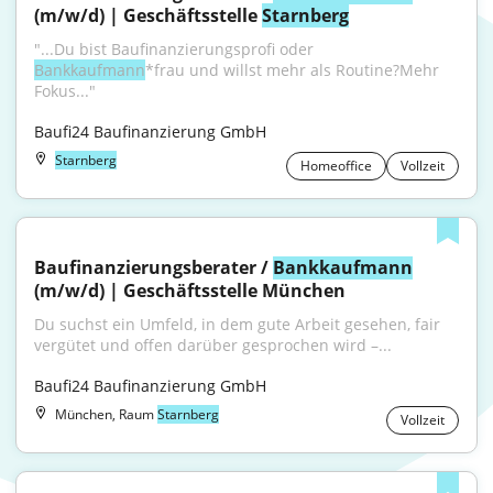
(m/w/d) | Geschäftsstelle 
Starnberg
"...Du bist Baufinanzierungsprofi oder 
Bankkaufmann
*frau und willst mehr als Routine?Mehr 
Fokus..."
Baufi24 Baufinanzierung GmbH
Starnberg
Homeoffice
Vollzeit
Baufinanzierungsberater / 
Bankkaufmann
(m/w/d) | Geschäftsstelle München
Du suchst ein Umfeld, in dem gute Arbeit gesehen, fair 
vergütet und offen darüber gesprochen wird –...
Baufi24 Baufinanzierung GmbH
München, Raum
Starnberg
Vollzeit