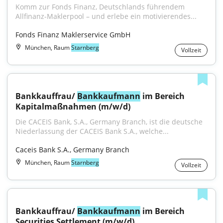
Komm zur Fonds Finanz, Deutschlands führendem 
Allfinanz-Maklerpool – und erlebe ein motivierendes...
Fonds Finanz Maklerservice GmbH
München, Raum
Starnberg
Vollzeit
Bankkauffrau/ 
Bankkaufmann
 im Bereich 
Kapitalmaßnahmen (m/w/d)
Die CACEIS Bank, S.A., Germany Branch, ist die deutsche 
Niederlassung der CACEIS Bank S.A., welche...
Caceis Bank S.A., Germany Branch
München, Raum
Starnberg
Vollzeit
Bankkauffrau/ 
Bankkaufmann
 im Bereich 
Securities Settlement (m/w/d)