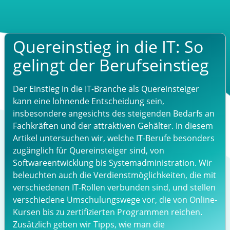
Quereinstieg in die IT: So
gelingt der Berufseinstieg
Der Einstieg in die IT-Branche als Quereinsteiger
kann eine lohnende Entscheidung sein,
insbesondere angesichts des steigenden Bedarfs an
Fachkräften und der attraktiven Gehälter. In diesem
Artikel untersuchen wir, welche IT-Berufe besonders
zugänglich für Quereinsteiger sind, von
Softwareentwicklung bis Systemadministration. Wir
beleuchten auch die Verdienstmöglichkeiten, die mit
verschiedenen IT-Rollen verbunden sind, und stellen
verschiedene Umschulungswege vor, die von Online-
Kursen bis zu zertifizierten Programmen reichen.
Zusätzlich geben wir Tipps, wie man die