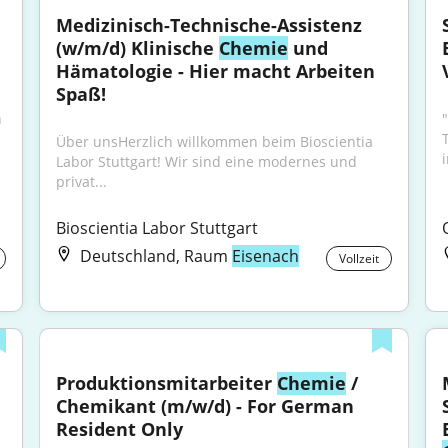
Medizinisch-Technische-Assistenz 
(w/m/d) Klinische 
Chemie
 und 
Hämatologie - Hier macht Arbeiten 
Spaß!
"...mit.WAS WIR BIETENAttraktive Vergütung nach 
Über unsHerzlich willkommen beim Bioscientia 
i
Labor Stuttgart! Wir sind eine modernes und 
privat...
Bioscientia Labor Stuttgart
Deutschland, Raum
Eisenach
Vollzeit
Produktionsmitarbeiter 
Chemie
 / 
Chemikant (m/w/d) - For German 
Resident Only