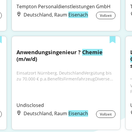
Tempton Personaldienstleistungen GmbH
Deutschland, Raum
Eisenach
Vollzeit
Anwendungsingenieur ? 
Chemie
(m/w/d)
Einsatzort Nürnberg, DeutschlandVergütung bis 
zu 70.000 € p.a.BenefitsFirmenfahrzeugDiverse...
Undisclosed
Deutschland, Raum
Eisenach
Vollzeit