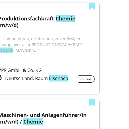
Produktionsfachkraft 
Chemie
(m/w/d)
"...kompetenten, erfahrenen, zuverlässigen 
Teamplayer als\nPRODUKTIONSFACHKRAFT 
CHEMIE
 (M/W/D)\n..."
VPF GmbH & Co. KG
Deutschland, Raum
Eisenach
Vollzeit
Maschinen- und Anlagenführer/in 
(m/w/d) / 
Chemie