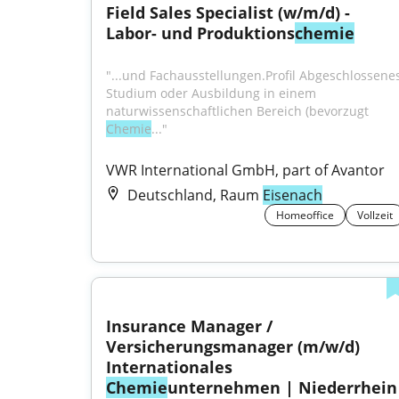
Field Sales Specialist (w/m/d) - 
Labor- und Produktions
chemie
"...und Fachausstellungen.Profil Abgeschlossenes
Studium oder Ausbildung in einem 
naturwissenschaftlichen Bereich (bevorzugt 
Chemie
..."
VWR International GmbH, part of Avantor
Deutschland, Raum
Eisenach
Homeoffice
Vollzeit
Insurance Manager / 
Versicherungsmanager (m/w/d) 
Internationales 
Chemie
unternehmen | Niederrhein