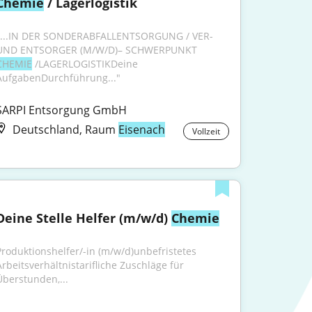
Chemie
 / Lagerlogistik
"...IN DER SONDERABFALLENTSORGUNG / VER- 
UND ENTSORGER (M/W/D)– SCHWERPUNKT 
CHEMIE
 /LAGERLOGISTIKDeine 
AufgabenDurchführung..."
SARPI Entsorgung GmbH
Deutschland, Raum
Eisenach
Vollzeit
Deine Stelle Helfer (m/w/d) 
Chemie
Produktionshelfer/-in (m/w/d)unbefristetes 
Arbeitsverhältnistarifliche Zuschläge für 
Überstunden,...