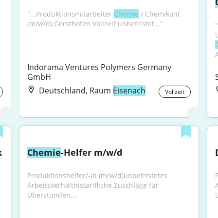
"...Produktionsmitarbeiter 
Chemie
 / Chemikant 
(m/w/d) Gersthofen Vollzeit unbefristet..."
Indorama Ventures Polymers Germany 
GmbH
Deutschland, Raum
Eisenach
Vollzeit
 
Chemie
-Helfer m/w/d
Produktionshelfer/-in (m/w/d)unbefristetes 
Arbeitsverhältnistarifliche Zuschläge für 
Überstunden,...