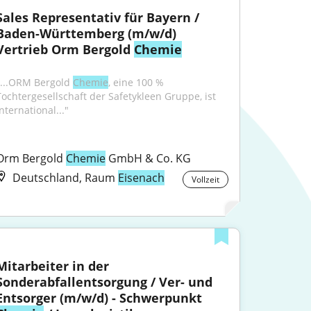
Sales Representativ für Bayern / 
Baden-Württemberg (m/w/d) 
Vertrieb Orm Bergold 
Chemie
"...ORM Bergold 
Chemie
, eine 100 % 
Tochtergesellschaft der Safetykleen Gruppe, ist 
nternational..."
Orm Bergold 
Chemie
 GmbH & Co. KG
Deutschland, Raum
Eisenach
Vollzeit
Mitarbeiter in der 
Sonderabfallentsorgung / Ver- und 
Entsorger (m/w/d) - Schwerpunkt 