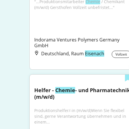
"...Produktionsmitarbeiter 
Chemie
 / Chemikant 
(m/w/d) Gersthofen Vollzeit unbefristet..."
Indorama Ventures Polymers Germany 
GmbH
Deutschland, Raum
Eisenach
Vollzeit
Helfer - 
Chemie
- und Pharmatechnik
(m/w/d)
Produktionshelfer/-in (m/w/d)Wenn Sie flexibel 
sind, gerne Verantwortung übernehmen und in 
einem...