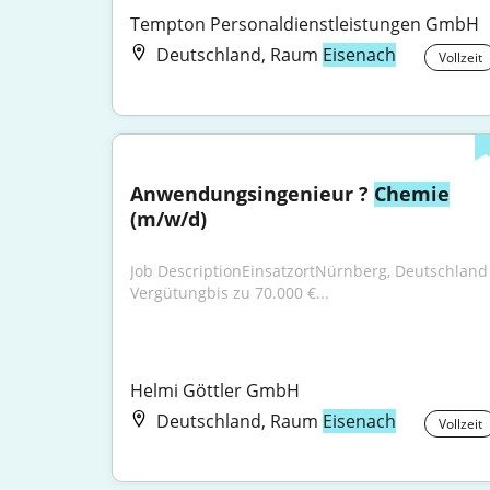
Tempton Personaldienstleistungen GmbH
Deutschland, Raum
Eisenach
Vollzeit
Anwendungsingenieur ? 
Chemie
(m/w/d)
Job DescriptionEinsatzortNürnberg, Deutschland 
Vergütungbis zu 70.000 €...
Helmi Göttler GmbH
Deutschland, Raum
Eisenach
Vollzeit