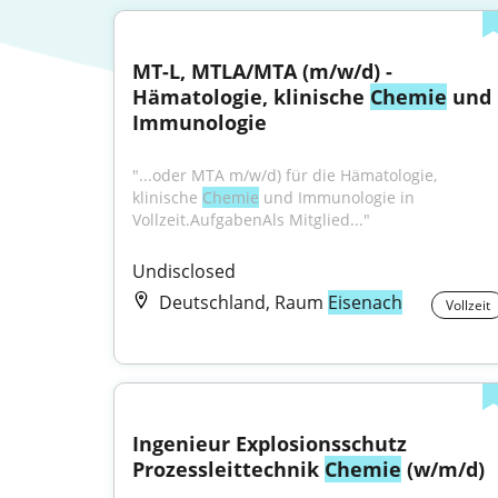
MT-L, MTLA/MTA (m/w/d) - 
Hämatologie, klinische 
Chemie
 und 
Immunologie
"...oder MTA m/w/d) für die Hämatologie, 
klinische 
Chemie
 und Immunologie in 
Vollzeit.AufgabenAls Mitglied..."
Undisclosed
Deutschland, Raum
Eisenach
Vollzeit
Ingenieur Explosionsschutz 
Prozessleittechnik 
Chemie
 (w/m/d)