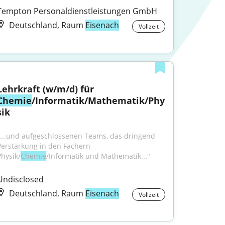
Tempton Personaldienstleistungen GmbH
Deutschland, Raum
Eisenach
Vollzeit
Lehrkraft (w/m/d) für 
Chemie
/Informatik/Mathematik/Phy
sik
"...und aufgeschlossenen Teams, das dringend 
Verstärkung in den Fächern 
Physik/
Chemie
/Informatik und Mathematik..."
Undisclosed
Deutschland, Raum
Eisenach
Vollzeit