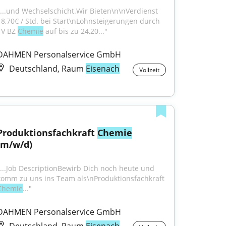
"...und Wechselschicht.Wir Bieten\n\nVerdienst 
18,70€ / Std. bei Start\nLohnsteigerungen durch 
TV BZ 
Chemie
 auf bis zu 24,20..."
DAHMEN Personalservice GmbH
Deutschland, Raum
Eisenach
Vollzeit
Produktionsfachkraft 
Chemie
(m/w/d)
"...Job DescriptionBewirb Dich noch heute und 
komm zu uns ins Team als\nProduktionsfachkraft 
Chemie
..."
DAHMEN Personalservice GmbH