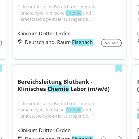
"...Kenntnisse im Bereich der Immun-
Hämatologie, Klinische 
Chemie
 und 
Hämostasiologie\nHerausragende..."
Klinikum Dritter Orden
Deutschland, Raum
Eisenach
Vollzeit
Bereichsleitung Blutbank - 
Klinisches 
Chemie
 Labor (m/w/d)
"...Kenntnisse im Bereich der Immun-
Hämatologie, Klinische 
Chemie
 und 
Hämostasiologie\nHerausragende..."
Klinikum Dritter Orden