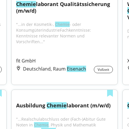
Chemie
laborant Qualitätssicherung 
(m/w/d)
 
"...in der Kosmetik-, 
Chemie
- oder 
KonsumgüterindustrieFachkenntnisse: 
Kenntnisse relevanter Normen und 
Vorschriften..."
fit GmbH
Deutschland, Raum
Eisenach
Vollzeit
Ausbildung 
Chemie
laborant (m/w/d)
"...Realschulabschluss oder (Fach-)Abitur Gute 
Noten in 
Chemie
, Physik und Mathematik 