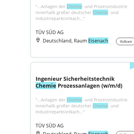
"...Anlagen der 
Chemie
- und Prozessindustrie 
innerhalb großer deutscher 
Chemie
- und 
Industrieparks\nNach..."
TÜV SÜD AG
Deutschland, Raum
Eisenach
Vollzeit
Ingenieur Sicherheitstechnik 
Chemie
 Prozessanlagen (w/m/d)
"...Anlagen der 
Chemie
- und Prozessindustrie 
innerhalb großer deutscher 
Chemie
- und 
Industrieparks\nNach..."
TÜV SÜD AG