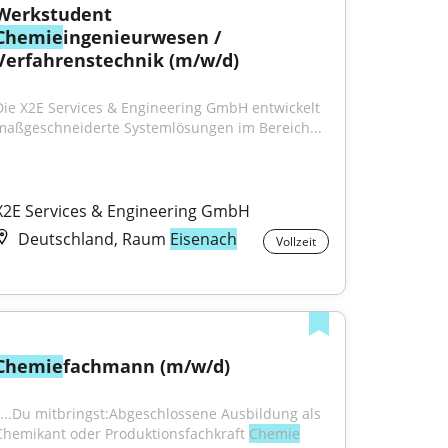
Werkstudent 
Chemie
ingenieurwesen / 
Verfahrenstechnik (m/w/d)
Die X2E Services & Engineering GmbH entwickelt 
maßgeschneiderte Systemlösungen im Bereich...
X2E Services & Engineering GmbH
Deutschland, Raum
Eisenach
Vollzeit
Chemie
fachmann (m/w/d)
"...Du mitbringst:Abgeschlossene Ausbildung als 
Chemikant oder Produktionsfachkraft 
Chemie