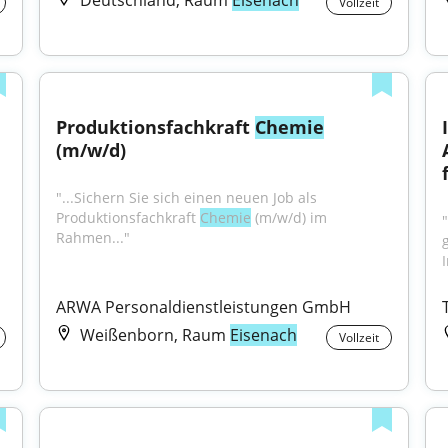
Deutschland, Raum
Eisenach
Vollzeit
Produktionsfachkraft 
Chemie
(m/w/d)
"...Sichern Sie sich einen neuen Job als 
Produktionsfachkraft 
Chemie
 (m/w/d) im 
"
Rahmen..."
ARWA Personaldienstleistungen GmbH
Weißenborn, Raum
Eisenach
Vollzeit