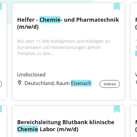
Helfer - 
Chemie
- und Pharmatechnik 
(m/w/d)
Mit über 11.000 Kolleginnen und Kollegen an 
bundesweit 240 Niederlassungen gehört 
Tempton zu den...
Undisclosed
Deutschland, Raum
Eisenach
Vollzeit
Bereichsleitung Blutbank klinische 
Chemie
 Labor (m/w/d)