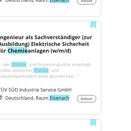
Deutschland, Raum
Eisenach
Vollzeit
Ingenieur als Sachverständiger (zur 
Ausbildung) Elektrische Sicherheit 
für 
Chemie
anlagen (w/m/d)
...der 
Chemie
- und Prozessindustrie innerhalb 
großer deutscher 
Chemie
- und 
IndustrieparksNach einer gründlichen..."
TÜV SÜD Industrie Service GmbH
Deutschland, Raum
Eisenach
Vollzeit