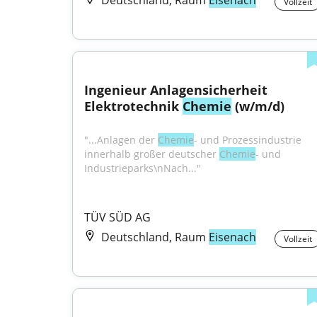
Deutschland, Raum
Eisenach
Vollzeit
Ingenieur Anlagensicherheit 
Elektrotechnik 
Chemie
 (w/m/d)
"...Anlagen der 
Chemie
- und Prozessindustrie 
innerhalb großer deutscher 
Chemie
- und 
Industrieparks\nNach..."
TÜV SÜD AG
Deutschland, Raum
Eisenach
Vollzeit