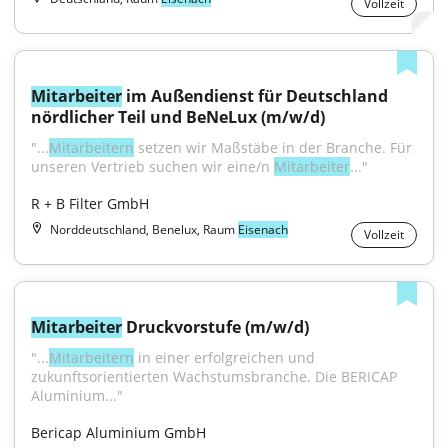
Vollzeit
Mitarbeiter
 im Außendienst für Deutschland 
nördlicher Teil und BeNeLux (m/w/d)
"...
Mitarbeitern
 setzen wir Maßstäbe in der Branche. Für 
unseren Vertrieb suchen wir eine/n 
Mitarbeiter
..."
R + B Filter GmbH
Norddeutschland, Benelux, Raum
Eisenach
Vollzeit
Mitarbeiter
 Druckvorstufe (m/w/d)
"...
Mitarbeitern
 in einer erfolgreichen und 
zukunftsorientierten Wachstumsbranche. Die BERICAP 
Aluminium..."
Bericap Aluminium GmbH