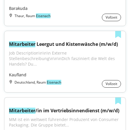
Barakuda
Thaur, Raum
Eisenach
Vollzeit
Mitarbeiter
 Leergut und Kistenwäsche (m/w/d)
Job Description\n\n\n Externe 
Stellenbeschreibung\n\n\nDich fasziniert die Welt des 
Handels? Du...
Kaufland
Deutschland, Raum
Eisenach
Vollzeit
Mitarbeiter
/in im Vertriebsinnendienst (m/w/d)
MM ist ein weltweit führender Produzent von Consumer 
Packaging. Die Gruppe bietet...