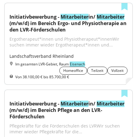
Initiativbewerbung - 
Mitarbeiter
in/ 
Mitarbeiter
(m/w/d) im Bereich Ergo- und Physiotherapie an 
den LVR-Förderschulen
Ergotherapeut*innen und Physiotherapeut*innenWir 
suchen immer wieder Ergotherapeut*innen und...
Landschaftsverband Rheinland
Im gesamten LVR-Gebiet, Raum
Eisenach
Homeoffice
Teilzeit
Vollzeit
Von 38.100,00 € bis 85.700,00 €
Initiativbewerbung - 
Mitarbeiter
in/ 
Mitarbeiter
(m/w/d) im Bereich Pflege an den LVR-
Förderschulen
Pflegekräfte für die Förderschulen des LVRWir suchen 
immer wieder Pflegekräfte für die...