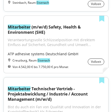
Steinbach, Raum
Eisenach
Vollzeit
Mitarbeiter
 (m/w/d) Safety, Health & 
Environment (SHE)
Verantwortungsvolle Schlüsselposition mit direktem 
Einfluss auf Sicherheit, Gesundheit und Umwelt...
ATP adhesive systems Deutschland GmbH
Creuzburg, Raum
Eisenach
Vollzeit
Von 4.542,00 € bis 7.750,00 € pro Monat
Mitarbeiter
 Technischer Vertrieb - 
Projektabwicklung / Industrie / Account 
Management (m/w/d)
Bist du auch ein Fan von Qualität und Innovation in der 
Kunststofftechnik? Als führendes...