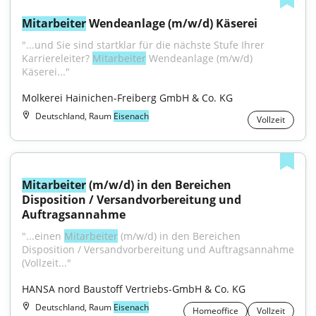
Mitarbeiter
 Wendeanlage (m/w/d) Käserei
"...und Sie sind startklar für die nächste Stufe Ihrer 
Karriereleiter? 
Mitarbeiter
 Wendeanlage (m/w/d) 
Käserei..."
Molkerei Hainichen-Freiberg GmbH & Co. KG
Deutschland, Raum
Eisenach
Vollzeit
Mitarbeiter
 (m/w/d) in den Bereichen 
Disposition / Versandvorbereitung und 
Auftragsannahme
"...einen 
Mitarbeiter
 (m/w/d) in den Bereichen 
Disposition / Versandvorbereitung und Auftragsannahme 
(Vollzeit..."
HANSA nord Baustoff Vertriebs-GmbH & Co. KG
Deutschland, Raum
Eisenach
Homeoffice
Vollzeit