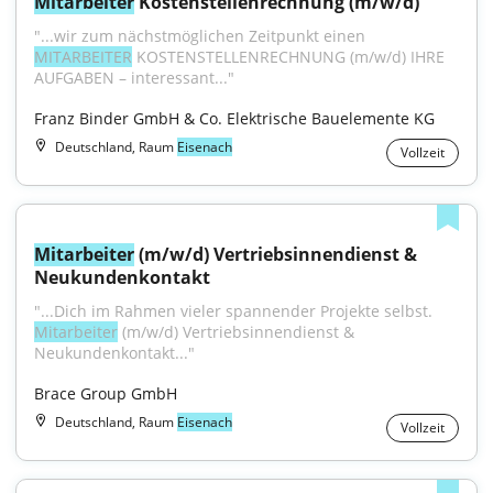
Mitarbeiter
 Kostenstellenrechnung (m/w/d)
"...wir zum nächstmöglichen Zeitpunkt einen 
MITARBEITER
 KOSTENSTELLENRECHNUNG (m/w/d) IHRE 
AUFGABEN – interessant..."
Franz Binder GmbH & Co. Elektrische Bauelemente KG
Deutschland, Raum
Eisenach
Vollzeit
Mitarbeiter
 (m/w/d) Vertriebsinnendienst & 
Neukundenkontakt
"...Dich im Rahmen vieler spannender Projekte selbst. 
Mitarbeiter
 (m/w/d) Vertriebsinnendienst & 
Neukundenkontakt..."
Brace Group GmbH
Deutschland, Raum
Eisenach
Vollzeit