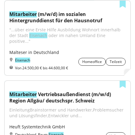
Mitarbeiter
 (m/w/d) im sozialen 
Hintergrunddienst für den Hausnotruf
"...über eine Erste Hilfe Ausbildung Wohnort innerhalb 
der Stadt 
Eisenach
 oder im nahen Umland Eine 
positive..."
Malteser in Deutschland
Eisenach
Homeoffice
Teilzeit
Von 24.500,00 € bis 44.600,00 €
Mitarbeiter
 Vertriebsaußendienst (m/w/d) 
Region Allgäu/ deutschspr. Schweiz
EinleitungBrainstormer und Handwerker,Problemsucher 
und Lösungsfinder,Entwickler und...
Heuft Systemtechnik GmbH
Deutschland, Raum
Eisenach