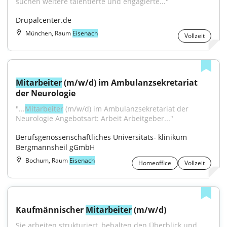
suchen weitere talentierte und engagierte..."
Drupalcenter.de
München, Raum
Eisenach
Vollzeit
Mitarbeiter
 (m/w/d) im Ambulanzsekretariat 
der Neurologie
"...
Mitarbeiter
 (m/w/d) im Ambulanzsekretariat der 
Neurologie Angebotsart: Arbeit Arbeitgeber..."
Berufsgenossenschaftliches Universitäts- klinikum 
Bergmannsheil gGmbH
Bochum, Raum
Eisenach
Homeoffice
Vollzeit
Kaufmännischer 
Mitarbeiter
 (m/w/d)
Sie arbeiten strukturiert, behalten den Überblick und 