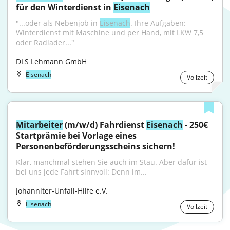
für den Winterdienst in 
Eisenach
"...oder als Nebenjob in 
Eisenach
. Ihre Aufgaben: 
Winterdienst mit Maschine und per Hand, mit LKW 7,5 
oder Radlader..."
DLS Lehmann GmbH
Eisenach
Vollzeit
Mitarbeiter
 (m/w/d) Fahrdienst 
Eisenach
 - 250€ 
Startprämie bei Vorlage eines 
Personenbeförderungsscheins sichern!
Klar, manchmal stehen Sie auch im Stau. Aber dafür ist 
bei uns jede Fahrt sinnvoll: Denn im...
Johanniter-Unfall-Hilfe e.V.
Eisenach
Vollzeit