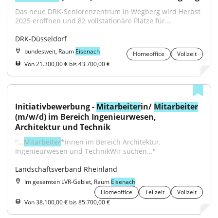
Das neue DRK-Seniorenzentrum in Wegberg wird Herbst 
2025 eröffnen und 82 vollstationäre Plätze für...
DRK-Düsseldorf
bundesweit, Raum
Eisenach
Homeoffice
Vollzeit
Von 21.300,00 € bis 43.700,00 €
Initiativbewerbung - 
Mitarbeiter
in/ 
Mitarbeiter
(m/w/d) im Bereich Ingenieurwesen, 
Architektur und Technik
"...
Mitarbeiter
*innen im Bereich Architektur, 
Ingenieurwesen und TechnikWir suchen..."
Landschaftsverband Rheinland
Im gesamten LVR-Gebiet, Raum
Eisenach
Homeoffice
Teilzeit
Vollzeit
Von 38.100,00 € bis 85.700,00 €