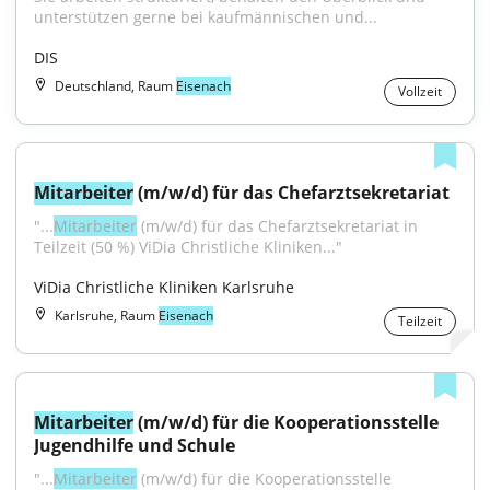
unterstützen gerne bei kaufmännischen und...
DIS
Deutschland, Raum
Eisenach
Vollzeit
Mitarbeiter
 (m/w/d) für das Chefarztsekretariat
"...
Mitarbeiter
 (m/w/d) für das Chefarztsekretariat in 
Teilzeit (50 %) ViDia Christliche Kliniken..."
ViDia Christliche Kliniken Karlsruhe
Karlsruhe, Raum
Eisenach
Teilzeit
Mitarbeiter
 (m/w/d) für die Kooperationsstelle 
Jugendhilfe und Schule
"...
Mitarbeiter
 (m/w/d) für die Kooperationsstelle 