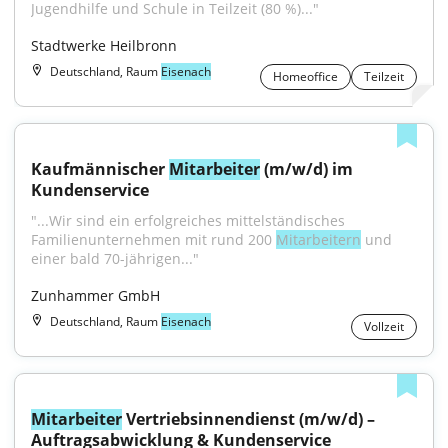
Jugendhilfe und Schule in Teilzeit (80 %)..."
Stadtwerke Heilbronn
Deutschland, Raum
Eisenach
Homeoffice
Teilzeit
Kaufmännischer 
Mitarbeiter
 (m/w/d) im 
Kundenservice
"...Wir sind ein erfolgreiches mittelständisches 
Familienunternehmen mit rund 200 
Mitarbeitern
 und 
einer bald 70-jährigen..."
Zunhammer GmbH
Deutschland, Raum
Eisenach
Vollzeit
Mitarbeiter
 Vertriebsinnendienst (m/w/d) – 
Auftragsabwicklung & Kundenservice