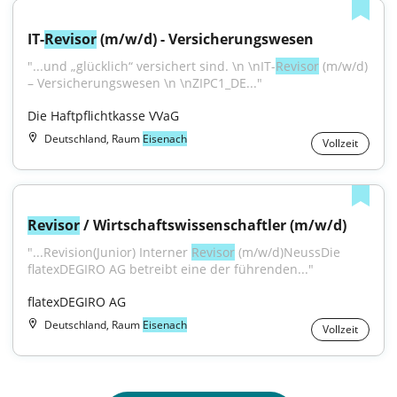
IT-
Revisor
 (m/w/d) - Versicherungswesen
"...und „glücklich“ versichert sind. \n \nIT-
Revisor
 (m⁠/⁠w⁠/⁠d) 
– Versicherungswesen \n \nZIPC1_DE..."
Die Haftpflichtkasse VVaG
Deutschland, Raum
Eisenach
Vollzeit
Revisor
 / Wirtschaftswissenschaftler (m/w/d)
"...Revision(Junior) Interner 
Revisor
 (m/w/d)NeussDie 
flatexDEGIRO AG betreibt eine der führenden..."
flatexDEGIRO AG
Deutschland, Raum
Eisenach
Vollzeit