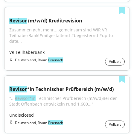
Revisor
 (m/w/d) Kreditrevision
Zusammen geht mehr... gemeinsam sind WIR VR 
TeilhaberBank!#mitgestaltend #begeisternd #up-to-
date...
VR TeilhaberBank
Deutschland, Raum
Eisenach
Vollzeit
Revisor
*in Technischer Prüfbereich (m/w/d)
"...
Revisor*in
 Technischer Prüfbereich (m/w/d)Bei der 
Stadt Offenbach entwickeln rund 1.600..."
Undisclosed
Deutschland, Raum
Eisenach
Vollzeit