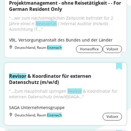
Projektmanagement - ohne Reisetätigkeit - - For 
German Resident Only
"...wir zum nächstmöglichen Zeitpunkt befristet für 2 
Jahre eine/-n 
Revisor/-in
 / Internal Auditor (m/w/d) 
Ausrichtung IT..."
VBL. Versorgungsanstalt des Bundes und der Länder
Deutschland, Raum
Eisenach
Homeoffice
Vollzeit
Revisor
 & Koordinator für externen 
Datenschutz (m/w/d)
"...Zum Hauptinhalt springen 
Revisor
 & Koordinator für 
externen Datenschutz (m/w/d)SAGA..."
SAGA Unternehmensgruppe
Deutschland, Raum
Eisenach
Vollzeit