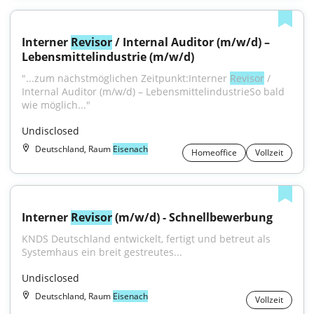
Interner 
Revisor
 / Internal Auditor (m/w/d) – 
Lebensmittelindustrie (m/w/d)
"...zum nächstmöglichen Zeitpunkt:Interner 
Revisor
 / 
Internal Auditor (m/w/d) – LebensmittelindustrieSo bald 
wie möglich..."
Undisclosed
Deutschland, Raum
Eisenach
Homeoffice
Vollzeit
Interner 
Revisor
 (m/w/d) - Schnellbewerbung
KNDS Deutschland entwickelt, fertigt und betreut als 
Systemhaus ein breit gestreutes...
Undisclosed
Deutschland, Raum
Eisenach
Vollzeit