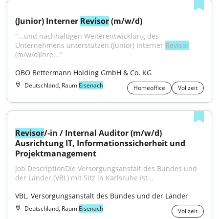
(Junior) Interner 
Revisor
 (m/w/d)
"...und nachhaltigen Weiterentwicklung des 
Unternehmens unterstützen.(Junior) Interner 
Revisor
(m/w/d)Ihre..."
OBO Bettermann Holding GmbH & Co. KG
Deutschland, Raum
Eisenach
Homeoffice
Vollzeit
Revisor
/-in / Internal Auditor (m/w/d) 
Ausrichtung IT, Informationssicherheit und 
Projektmanagement
Job DescriptionDie Versorgungsanstalt des Bundes und 
der Länder (VBL) mit Sitz in Karlsruhe ist...
VBL. Versorgungsanstalt des Bundes und der Länder
Deutschland, Raum
Eisenach
Vollzeit