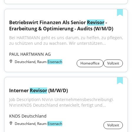
Betriebswirt Finanzen Als Senior 
Revisor
 - 
Erarbeitung & Optimierung - Audits (W/M/D)
Bei HARTMANN geht es uns darum, zu helfen, zu pflegen, 
zu schützen und zu wachsen. Wir unterstützen...
PAUL HARTMANN AG
Deutschland, Raum
Eisenach
Homeoffice
Vollzeit
Interner 
Revisor
 (M/W/D)
Job Description\ N\n\n Unternehmensbeschreibung\ 
N\n\nKNDS Deutschland entwickelt, fertigt und...
KNDS Deutschland
Deutschland, Raum
Eisenach
Vollzeit