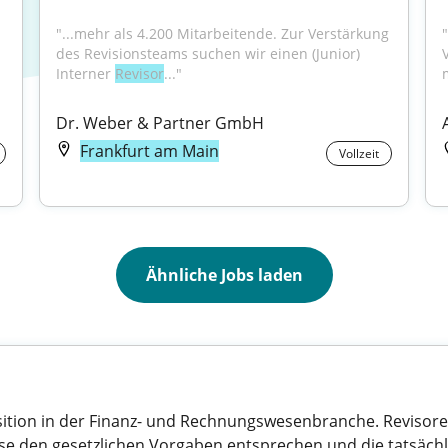
"...mehr als 4.200 Mitarbeitende. Zur Verstärkung 
des Revisionsteams suchen wir einen (Junior) 
Interner 
Revisor
..."
"
Dr. Weber & Partner GmbH
Frankfurt am Main
Vollzeit
Ähnliche Jobs laden
osition in der Finanz- und Rechnungswesenbranche. Revisor
e den gesetzlichen Vorgaben entsprechen und die tatsächlic