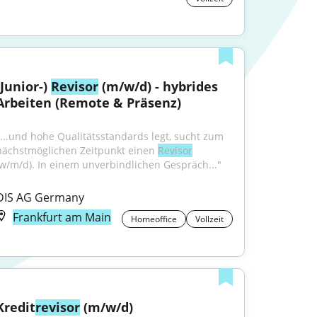
(Junior-) 
Revisor
 (m/w/d) - hybrides 
Arbeiten (Remote & Präsenz)
"...und hohe Qualitätsstandards legt, sucht zum 
nächstmöglichen Zeitpunkt einen 
Revisor
(w/m/d). In einem unverbindlichen Gespräch..."
DIS AG Germany
Frankfurt am Main
Homeoffice
Vollzeit
Kredit
revisor
 (m/w/d)