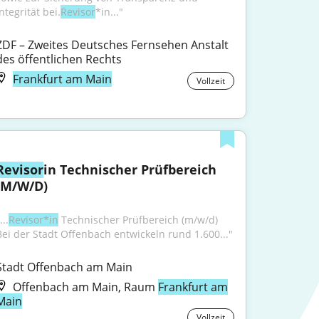
ntegrität bei.
Revisor
*in..."
ZDF – Zweites Deutsches Fernsehen Anstalt 
des öffentlichen Rechts
Frankfurt am Main
Vollzeit
Revisor
in Technischer Prüfbereich 
(M/W/D)
...
Revisor*in
 Technischer Prüfbereich (m/w/d) 
Bei der Stadt Offenbach entwickeln rund 1.600..."
Stadt Offenbach am Main
Offenbach am Main, Raum
Frankfurt am
Main
Vollzeit