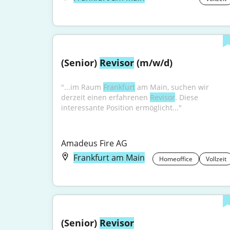
(Senior) 
Revisor
 (m/w/d)
"...im Raum 
Frankfurt
 am Main, suchen wir 
derzeit einen erfahrenen 
Revisor
. Diese 
interessante Position ermöglicht..."
Amadeus Fire AG
Frankfurt am Main
Homeoffice
Vollzeit
(Senior) 
Revisor