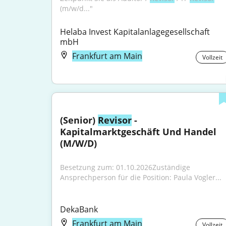
(m/w/d..."
Helaba Invest Kapitalanlagegesellschaft 
mbH
Frankfurt am Main
Vollzeit
(Senior) 
Revisor
 - 
Kapitalmarktgeschäft Und Handel 
(M/W/D)
Besetzung zum: 01.10.2026Zuständige 
Ansprechperson für die Position: Paula Vogler...
DekaBank
Frankfurt am Main
Vollzeit