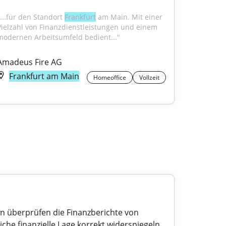
"...für den Standort 
Frankfurt
 am Main. Mit einer 
Vielzahl von Finanzdienstleistungen und einem 
modernen Arbeitsumfeld bedient..."
Amadeus Fire AG
Frankfurt am Main
Homeoffice
Vollzeit
en überprüfen die Finanzberichte von
he finanzielle Lage korrekt widerspiegeln.