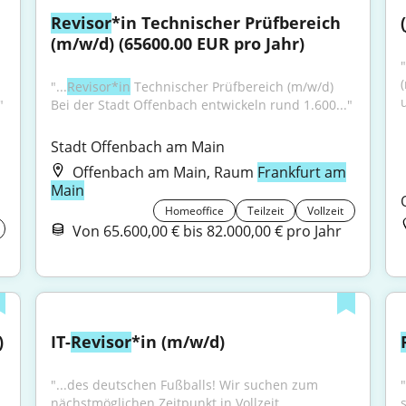
Revisor
*in Technischer Prüfbereich 
(m/w/d) (65600.00 EUR pro Jahr)
"
"...
Revisor*in
 Technischer Prüfbereich (m/w/d) 
"
Bei der Stadt Offenbach entwickeln rund 1.600..."
Stadt Offenbach am Main
Offenbach am Main, Raum
Frankfurt am
Main
Homeoffice
Teilzeit
Vollzeit
Von 65.600,00 € bis 82.000,00 € pro Jahr
)
IT-
Revisor
*in (m/w/d)
"...des deutschen Fußballs! Wir suchen zum 
nächstmöglichen Zeitpunkt in Vollzeit 