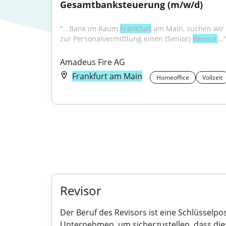
Gesamtbanksteuerung (m/w/d)
"...Bank im Raum 
Frankfurt
 am Main, suchen wir 
zur Personalvermittlung einen (Senior) 
Revisor
...
Amadeus Fire AG
Frankfurt am Main
Homeoffice
Vollzeit
Revisor
Der Beruf des Revisors ist eine Schlüsselp
Unternehmen, um sicherzustellen, dass dies