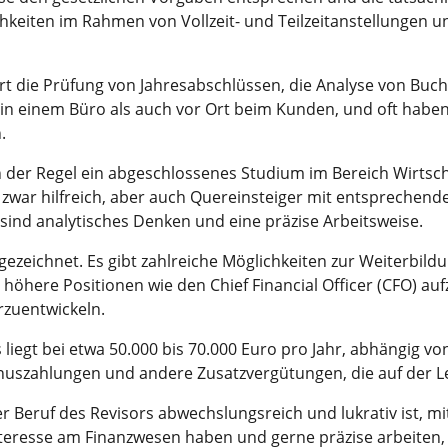
ichkeiten im Rahmen von Vollzeit- und Teilzeitanstellungen u
t die Prüfung von Jahresabschlüssen, die Analyse von Bu
in einem Büro als auch vor Ort beim Kunden, und oft haben R
.
t in der Regel ein abgeschlossenes Studium im Bereich Wirt
ist zwar hilfreich, aber auch Quereinsteiger mit entspreche
 sind analytisches Denken und eine präzise Arbeitsweise.
ezeichnet. Es gibt zahlreiche Möglichkeiten zur Weiterbildun
 höhere Positionen wie den Chief Financial Officer (CFO) au
erzuentwickeln.
 liegt bei etwa 50.000 bis 70.000 Euro pro Jahr, abhängig v
uszahlungen und andere Zusatzvergütungen, die auf der Le
 Beruf des Revisors abwechslungsreich und lukrativ ist, mi
teresse am Finanzwesen haben und gerne präzise arbeiten, s