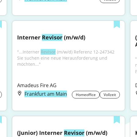
Interner 
Revisor
 (m/w/d)
"...Interner 
Revisor
 (m/w/d) Referenz 12-247342 
Sie suchen eine neue Herausforderung und 
möchten..."
Amadeus Fire AG
Frankfurt am Main
Homeoffice
Vollzeit
(Junior) Interner 
Revisor
 (m/w/d)