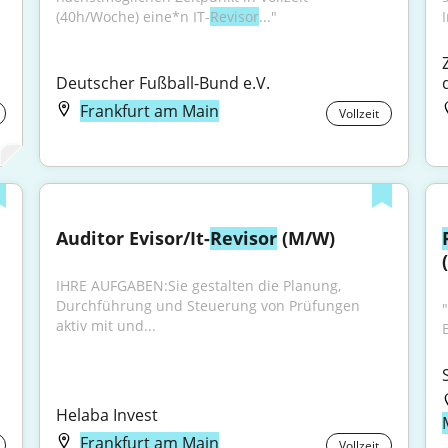
(40h/Woche) eine*n IT-
Revisor
..."
I
Deutscher Fußball-Bund e.V.
Frankfurt am Main
Vollzeit
Auditor Evisor/It-
Revisor
 (M/W)
IHRE AUFGABEN:Sie gestalten die Planung, 
Durchführung und Steuerung von Prüfungen 
"
aktiv mit und...
Helaba Invest
Frankfurt am Main
Vollzeit