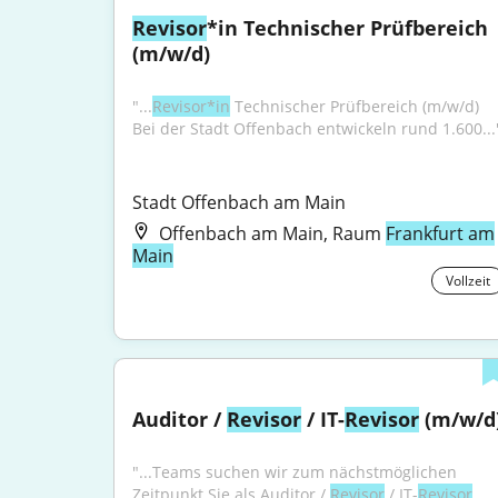
Revisor
*in Technischer Prüfbereich 
(m/w/d)
"...
Revisor*in
 Technischer Prüfbereich (m/w/d) 
Bei der Stadt Offenbach entwickeln rund 1.600...
Stadt Offenbach am Main
Offenbach am Main, Raum
Frankfurt am
Main
Vollzeit
Auditor / 
Revisor
 / IT-
Revisor
 (m/w/d
"...Teams suchen wir zum nächstmöglichen 
Zeitpunkt Sie als Auditor / 
Revisor
 / IT-
Revisor