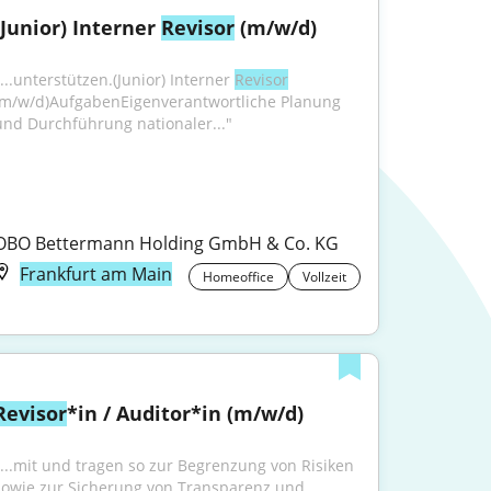
(Junior) Interner 
Revisor
 (m/w/d)
...unterstützen.(Junior) Interner 
Revisor
(m/w/d)AufgabenEigenverantwortliche Planung 
und Durchführung nationaler..."
OBO Bettermann Holding GmbH & Co. KG
Frankfurt am Main
Homeoffice
Vollzeit
Revisor
*in / Auditor*in (m/w/d)
"...mit und tragen so zur Begrenzung von Risiken 
sowie zur Sicherung von Transparenz und 