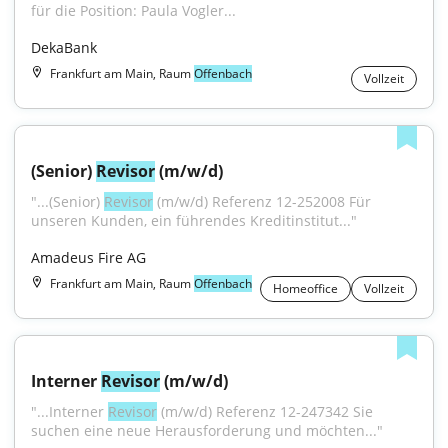
für die Position: Paula Vogler...
DekaBank
Frankfurt am Main, Raum
Offenbach
Vollzeit
(Senior) 
Revisor
 (m/w/d)
"...(Senior) 
Revisor
 (m/w/d) Referenz 12-252008 Für 
unseren Kunden, ein führendes Kreditinstitut..."
Amadeus Fire AG
Frankfurt am Main, Raum
Offenbach
Homeoffice
Vollzeit
Interner 
Revisor
 (m/w/d)
"...Interner 
Revisor
 (m/w/d) Referenz 12-247342 Sie 
suchen eine neue Herausforderung und möchten..."