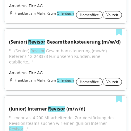
Amadeus Fire AG
Frankfurt am Main, Raum
Offenbach
Homeoffice
Vollzeit
(Senior) 
Revisor
 Gesamtbanksteuerung (m/w/d)
"...(Senior) 
Revisor
 Gesamtbanksteuerung (m/w/d) 
Referenz 12-248373 Für unseren Kunden, eine 
etablierte..."
Amadeus Fire AG
Frankfurt am Main, Raum
Offenbach
Homeoffice
Vollzeit
(Junior) Interner 
Revisor
 (m/w/d)
"...mehr als 4.200 Mitarbeitende. Zur Verstärkung des 
Revisionsteams suchen wir einen (Junior) Interner 
Revisor
..."