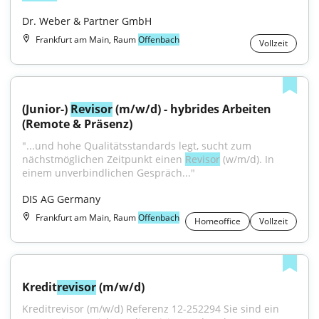
Dr. Weber & Partner GmbH
Frankfurt am Main, Raum
Offenbach
Vollzeit
(Junior-) 
Revisor
 (m/w/d) - hybrides Arbeiten 
(Remote & Präsenz)
"...und hohe Qualitätsstandards legt, sucht zum 
nächstmöglichen Zeitpunkt einen 
Revisor
 (w/m/d). In 
einem unverbindlichen Gespräch..."
DIS AG Germany
Frankfurt am Main, Raum
Offenbach
Homeoffice
Vollzeit
Kredit
revisor
 (m/w/d)
Kreditrevisor (m/w/d) Referenz 12-252294 Sie sind ein 