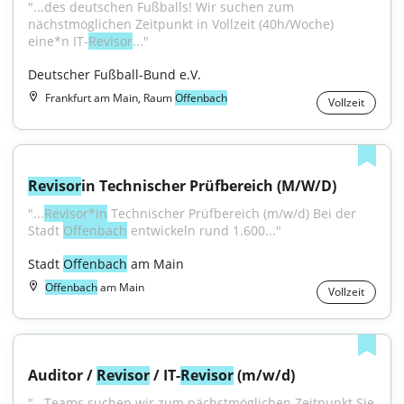
"...des deutschen Fußballs! Wir suchen zum 
nächstmöglichen Zeitpunkt in Vollzeit (40h/Woche) 
eine*n IT-
Revisor
..."
Deutscher Fußball-Bund e.V.
Frankfurt am Main, Raum
Offenbach
Vollzeit
Revisor
in Technischer Prüfbereich (M/W/D)
"...
Revisor*in
 Technischer Prüfbereich (m/w/d) Bei der 
Stadt 
Offenbach
 entwickeln rund 1.600..."
Stadt 
Offenbach
 am Main
Offenbach
am Main
Vollzeit
Auditor / 
Revisor
 / IT-
Revisor
 (m/w/d)
"...Teams suchen wir zum nächstmöglichen Zeitpunkt Sie 