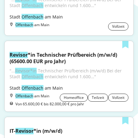
Stadt 
Offenbach
 entwickeln rund 1.600..."
Stadt 
Offenbach
 am Main
Offenbach
am Main
Vollzeit
Revisor
*in Technischer Prüfbereich (m/w/d) 
(65600.00 EUR pro Jahr)
"...
Revisor*in
 Technischer Prüfbereich (m/w/d) Bei der 
Stadt 
Offenbach
 entwickeln rund 1.600..."
Stadt 
Offenbach
 am Main
Offenbach
am Main
Homeoffice
Teilzeit
Vollzeit
Von 65.600,00 € bis 82.000,00 € pro Jahr
IT-
Revisor
*in (m/w/d)