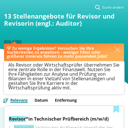
Suche ändern
13
Stellenangebote für Revisor und
Revisorin (engl.: Auditor)
Alle Filter
💡 Zu wenige Ergebnisse? Versuchen Sie Ihre
>
Offenbach
>
Revisor
Suchkriterien zu erweitern - weniger Filter oder
größerer Umkreis führen zu mehr passenden Jobs!
Als Revisor oder Wirtschaftsprüfer übernehmen Sie
eine zentrale Rolle in der Finanzwelt. Nutzen Sie
Ihre Fähigkeiten zur Analyse und Prüfung von
Bilanzen in einer Vielzahl von Stellenanzeigen und
gestalten Sie Ihre Karriere in der
Wirtschaftsprüfung aktiv mit.
Relevanz
Datum
Entfernung
Revisor
*in Technischer Prüfbereich (m/w/d)
"...
Revisor*in
 Technischer Prüfbereich (m/w/d) Bei der 