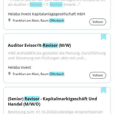
als Auditor / 
Revisor
 / IT-
Revisor
 (m/w/d..."
Helaba Invest Kapitalanlagegesellschaft mbH
Frankfurt am Main, Raum
Offenbach
Vollzeit
Auditor Evisor/It-
Revisor
 (M/W)
IHRE AUFGABEN:Sie gestalten die Planung, Durchführung 
und Steuerung von Prüfungen aktiv mit und...
Helaba Invest
Frankfurt am Main, Raum
Offenbach
Vollzeit
(Senior) 
Revisor
 - Kapitalmarktgeschäft Und 
Handel (M/W/D)
Besetzung zum: 01.10.2026Zuständige Ansprechperson 