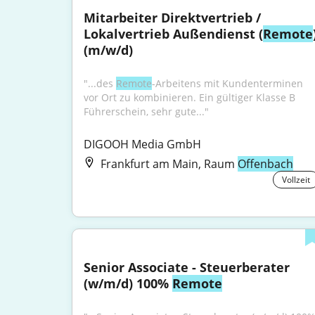
Mitarbeiter Direktvertrieb / 
Lokalvertrieb Außendienst (
Remote
)
(m/w/d)
"...des 
Remote
-Arbeitens mit Kundenterminen 
vor Ort zu kombinieren. Ein gültiger Klasse B 
Führerschein, sehr gute..."
DIGOOH Media GmbH
Frankfurt am Main, Raum
Offenbach
Vollzeit
Senior Associate - Steuerberater 
(w/m/d) 100% 
Remote