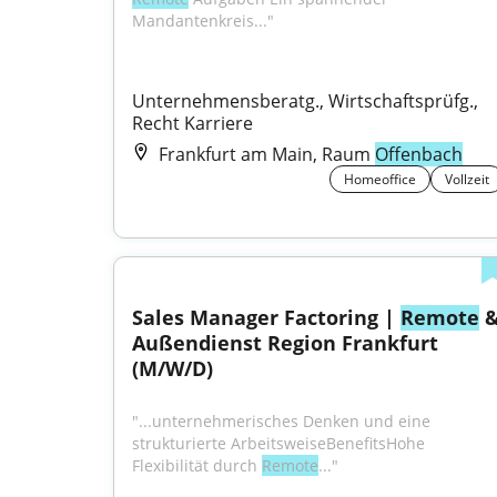
Mandantenkreis..."
Unternehmensberatg., Wirtschaftsprüfg., 
Recht Karriere
Frankfurt am Main, Raum
Offenbach
Homeoffice
Vollzeit
Sales Manager Factoring | 
Remote
 &
Außendienst Region Frankfurt 
(M/W/D)
"...unternehmerisches Denken und eine 
strukturierte ArbeitsweiseBenefitsHohe 
Flexibilität durch 
Remote
..."