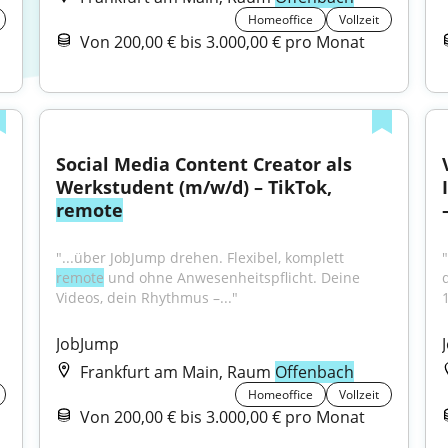
Homeoffice
Vollzeit
Von 200,00 € bis 3.000,00 € pro Monat
Social Media Content Creator als 
Werkstudent (m/w/d) – TikTok, 
remote
"...über JobJump drehen. Flexibel, komplett 
"
remote
 und ohne Anwesenheitspflicht. Deine 
Videos, dein Rhythmus –..."
JobJump
Frankfurt am Main, Raum
Offenbach
Homeoffice
Vollzeit
Von 200,00 € bis 3.000,00 € pro Monat