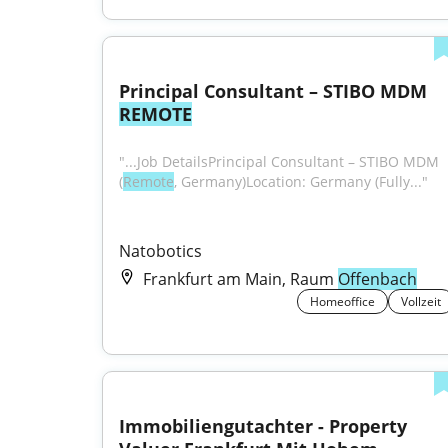
Principal Consultant – STIBO MDM 
REMOTE
"...Job DetailsPrincipal Consultant – STIBO MDM 
(
Remote
, Germany)Location: Germany (Fully..."
Natobotics
Frankfurt am Main, Raum
Offenbach
Homeoffice
Vollzeit
Immobiliengutachter - Property 