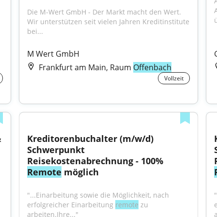
Die M-Wert GmbH - Der Markt macht den Wert. 
Wir unterstützen seit vielen Jahren Kreditinstitute 
bei...
M Wert GmbH
Frankfurt am Main, Raum
Offenbach
Vollzeit
 
Kreditorenbuchalter (m/w/d) 
Schwerpunkt 
Reisekostenabrechnung - 100% 
Remote
 möglich
"...Einarbeitung sowie die Möglichkeit, nach 
erfolgreicher Einarbeitung 
remote
 zu 
arbeiten.Ihre..."
a