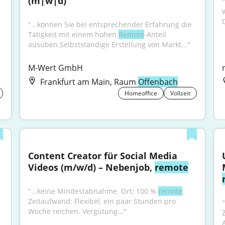
(m|w|d)
"...Senior Associate - Steuerberater (w/m/d) 100% 
"
D
"...können Sie bei entsprechender Erfahrung die 
Tätigkeit mit einem hohen 
Remote
-Anteil 
ausüben.Selbstständige Erstellung von Markt..."
M-Wert GmbH
Frankfurt am Main, Raum
Offenbach
Homeoffice
Vollzeit
Content Creator für Social Media 
Videos (m/w/d) – Nebenjob, 
remote
"...keine Mindestabnahme. Ort: 100 % 
remote
. 
Zeitaufwand: Flexibel, ein paar Stunden pro 
Woche reichen. Vergütung..."