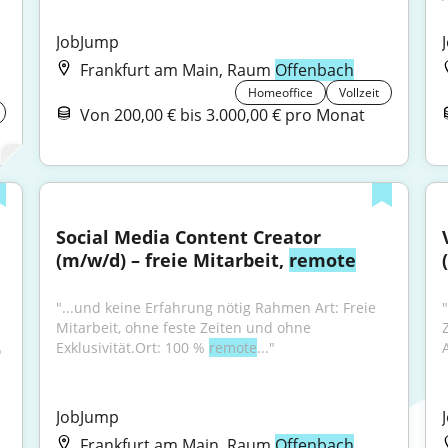
JobJump
Frankfurt am Main, Raum
Offenbach
Homeoffice
Vollzeit
Von 200,00 € bis 3.000,00 € pro Monat
Social Media Content Creator 
(m/w/d) – freie Mitarbeit, 
remote
"...und keine Erfahrung nötig Rahmen Art: Freie 
Mitarbeit, ohne feste Zeiten und ohne 
Exklusivität.Ort: 100 % 
remote
..."
 
JobJump
Frankfurt am Main, Raum
Offenbach