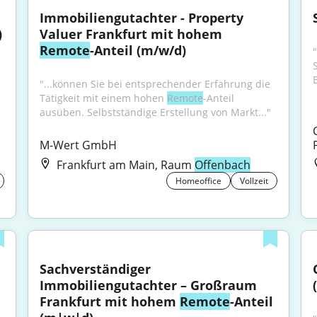
Immobiliengutachter - Property 
 
Valuer Frankfurt mit hohem 
Remote
-Anteil (m/w/d)
"...können Sie bei entsprechender Erfahrung die 
Tätigkeit mit einem hohen 
Remote
-Anteil 
ausüben. Selbstständige Erstellung von Markt..."
M-Wert GmbH
Frankfurt am Main, Raum
Offenbach
Homeoffice
Vollzeit
Sachverständiger 
Immobiliengutachter – Großraum 
Frankfurt mit hohem 
Remote
-Anteil 