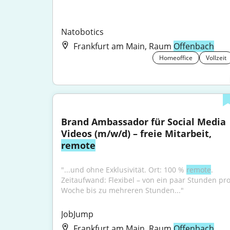
Natobotics
Frankfurt am Main, Raum
Offenbach
Homeoffice
Vollzeit
Brand Ambassador für Social Media 
Videos (m/w/d) – freie Mitarbeit, 
remote
"...und ohne Exklusivität. Ort: 100 % 
remote
. 
Zeitaufwand: Flexibel – von ein paar Stunden pro
Woche bis zu mehreren Stunden..."
JobJump
Frankfurt am Main, Raum
Offenbach