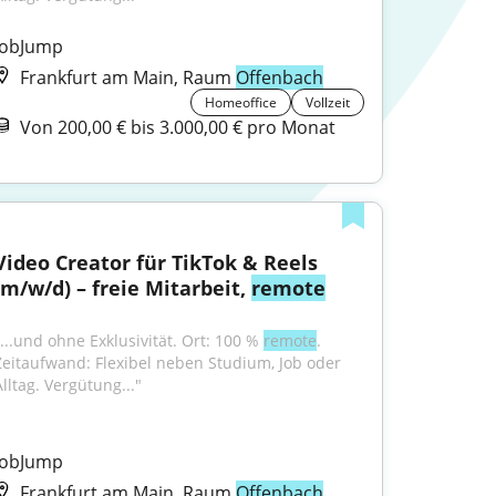
JobJump
Frankfurt am Main, Raum
Offenbach
Homeoffice
Vollzeit
Von 200,00 € bis 3.000,00 € pro Monat
Video Creator für TikTok & Reels 
(m/w/d) – freie Mitarbeit, 
remote
"...und ohne Exklusivität. Ort: 100 % 
remote
. 
Zeitaufwand: Flexibel neben Studium, Job oder 
Alltag. Vergütung..."
JobJump
Frankfurt am Main, Raum
Offenbach