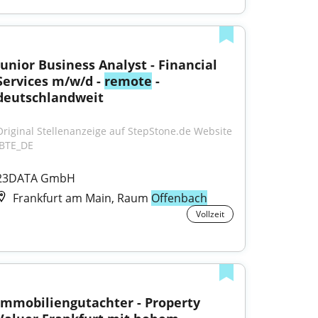
Junior Business Analyst - Financial 
Services m/w/d - 
remote
 - 
deutschlandweit
Original Stellenanzeige auf StepStone.de Website 
JBTE_DE
23DATA GmbH
Frankfurt am Main, Raum
Offenbach
Vollzeit
Immobiliengutachter - Property 