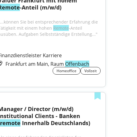
Valuer Frankfurt mit hohem 
Remote
-Anteil (m/w/d)
"...können Sie bei entsprechender Erfahrung die 
Tätigkeit mit einem hohen 
Remote
-Anteil 
ausüben. Aufgaben Selbstständige Erstellung..."
Finanzdienstleister Karriere
Frankfurt am Main, Raum
Offenbach
Homeoffice
Vollzeit
Manager / Director (m/w/d) 
Institutional Clients - Banken 
remote
 Innerhalb Deutschlands)