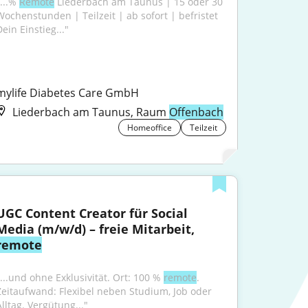
...% 
Remote
 Liederbach am Taunus | 15 oder 30 
Wochenstunden | Teilzeit | ab sofort | befristet 
ein Einstieg..."
mylife Diabetes Care GmbH
Liederbach am Taunus, Raum
Offenbach
Homeoffice
Teilzeit
UGC Content Creator für Social 
Media (m/w/d) – freie Mitarbeit, 
remote
"...und ohne Exklusivität. Ort: 100 % 
remote
. 
Zeitaufwand: Flexibel neben Studium, Job oder 
Alltag. Vergütung..."