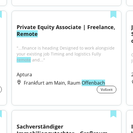
Private Equity Associate | Freelance, 
Remote
"...finance is heading Designed to work alongside 
your existing job Timing and logistics Fully 
remote
 and..."
Aptura
Frankfurt am Main, Raum
Offenbach
Vollzeit
Sachverständiger 