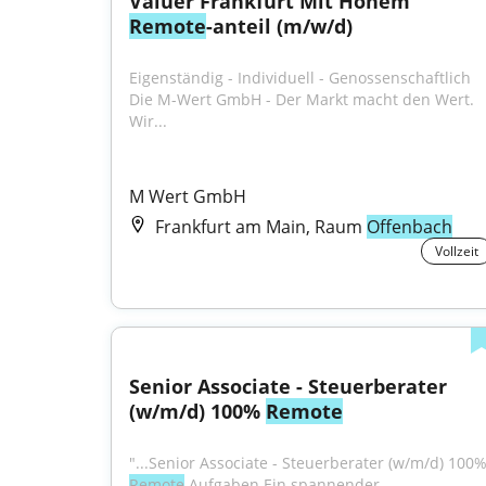
Valuer Frankfurt Mit Hohem 
Remote
-anteil (m/w/d)
Eigenständig - Individuell - Genossenschaftlich 
Die M-Wert GmbH - Der Markt macht den Wert. 
Wir...
M Wert GmbH
Frankfurt am Main, Raum
Offenbach
Vollzeit
Senior Associate - Steuerberater 
(w/m/d) 100% 
Remote
Remote
 Aufgaben Ein spannender 