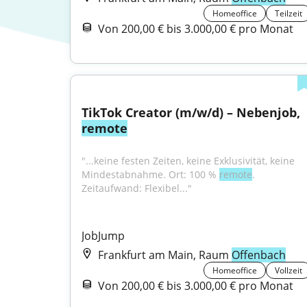
Homeoffice
Teilzeit
Von 200,00 € bis 3.000,00 € pro Monat
TikTok Creator (m/w/d) – Nebenjob, 
remote
"...keine festen Zeiten, keine Exklusivität, keine 
Mindestabnahme. Ort: 100 % 
remote
. 
Zeitaufwand: Flexibel..."
JobJump
Frankfurt am Main, Raum
Offenbach
Homeoffice
Vollzeit
Von 200,00 € bis 3.000,00 € pro Monat