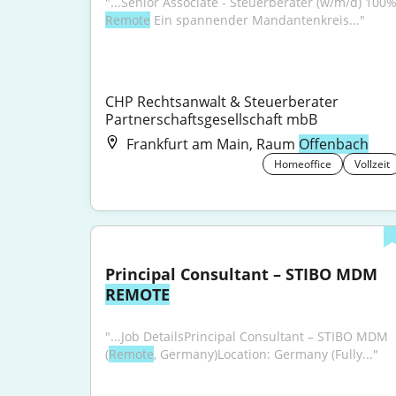
Remote
 Ein spannender Mandantenkreis..."
CHP Rechtsanwalt & Steuerberater 
Partnerschaftsgesellschaft mbB
Frankfurt am Main, Raum
Offenbach
Homeoffice
Vollzeit
Principal Consultant – STIBO MDM 
REMOTE
"...Job DetailsPrincipal Consultant – STIBO MDM 
(
Remote
, Germany)Location: Germany (Fully..."