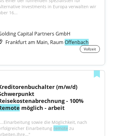
Als einer der führenden Spezialisten fur 
Alternative Investments in Europa verwalten wir 
über 16...
Golding Capital Partners GmbH
Frankfurt am Main, Raum
Offenbach
Vollzeit
Kreditorenbuchalter (m/w/d) 
Schwerpunkt 
Reisekostenabrechnung - 100% 
Remote
 möglich - arbeit
"...Einarbeitung sowie die Möglichkeit, nach 
erfolgreicher Einarbeitung 
remote
 zu 
rbeiten.Ihre..."