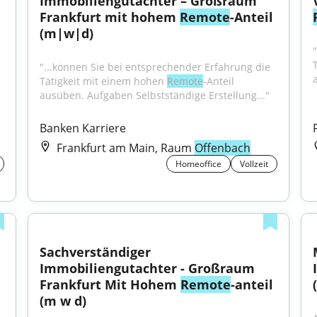
Immobiliengutachter – Großraum 
Frankfurt mit hohem 
Remote
-Anteil 
(m|w|d)
"...können Sie bei entsprechender Erfahrung die 
Tätigkeit mit einem hohen 
Remote
-Anteil 
ausüben. Aufgaben Selbstständige Erstellung..."
Banken Karriere
Frankfurt am Main, Raum
Offenbach
Homeoffice
Vollzeit
Sachverständiger 
Immobiliengutachter - Großraum 
Frankfurt Mit Hohem 
Remote
-anteil 
(
(m w d)
"...Senior Associate - Steuerberater (w/m/d) 100% 