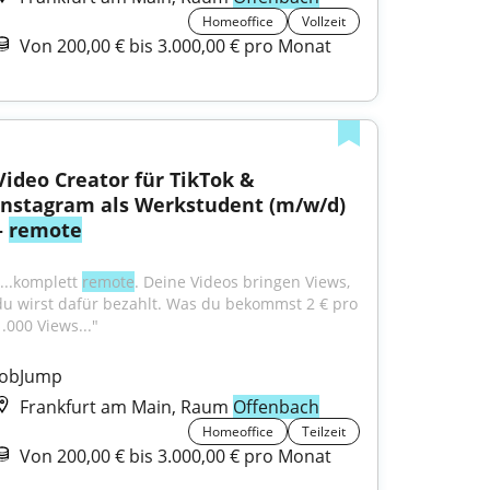
Homeoffice
Vollzeit
Von 200,00 € bis 3.000,00 € pro Monat
Video Creator für TikTok & 
Instagram als Werkstudent (m/w/d) 
– 
remote
...komplett 
remote
. Deine Videos bringen Views, 
du wirst dafür bezahlt. Was du bekommst 2 € pro 
1.000 Views..."
JobJump
Frankfurt am Main, Raum
Offenbach
Homeoffice
Teilzeit
Von 200,00 € bis 3.000,00 € pro Monat