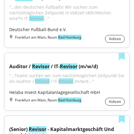
"...des deutschen Fußballs! Wir suchen zum 
nächstmöglichen Zeitpunkt in Vollzeit (40h/Woche) 
eine*n IT-
Revisor
..."
Deutscher Fußball-Bund e.V.
Frankfurt am Main, Raum
Bad Homburg
Vollzeit
Auditor / 
Revisor
 / IT-
Revisor
 (m/w/d)
"...Teams suchen wir zum nächstmöglichen Zeitpunkt Sie 
als Auditor / 
Revisor
 / IT-
Revisor
 (m/w/d..."
Helaba Invest Kapitalanlagegesellschaft mbH
Frankfurt am Main, Raum
Bad Homburg
Vollzeit
(Senior) 
Revisor
 - Kapitalmarktgeschäft Und 