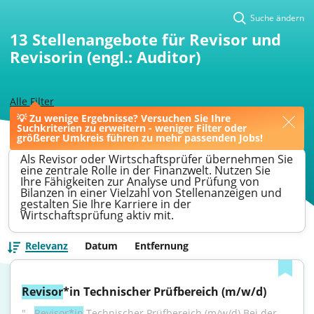
Suche ändern
13
Stellenangebote für Revisor und
Revisorin (engl.: Auditor)
Alle Filter
💡 Zu wenige Ergebnisse? Versuchen Sie Ihre
>
Bad Homburg
>
Revisor
Suchkriterien zu erweitern - weniger Filter oder
größerer Umkreis führen zu mehr passenden Jobs!
Als Revisor oder Wirtschaftsprüfer übernehmen Sie
eine zentrale Rolle in der Finanzwelt. Nutzen Sie
Ihre Fähigkeiten zur Analyse und Prüfung von
Bilanzen in einer Vielzahl von Stellenanzeigen und
gestalten Sie Ihre Karriere in der
Wirtschaftsprüfung aktiv mit.
Relevanz
Datum
Entfernung
Revisor
*in Technischer Prüfbereich (m/w/d)
"...
Revisor*in
 Technischer Prüfbereich (m/w/d) Bei der 