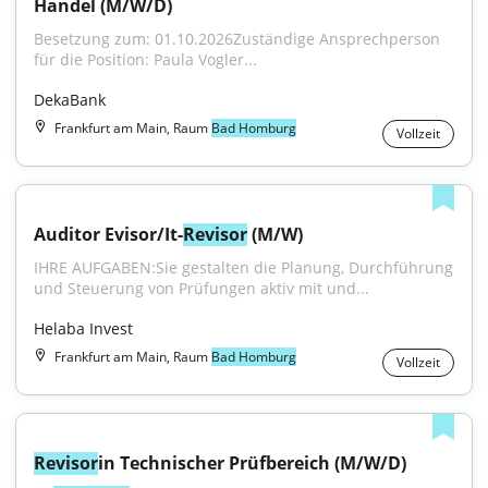
Handel (M/W/D)
Besetzung zum: 01.10.2026Zuständige Ansprechperson 
für die Position: Paula Vogler...
DekaBank
Frankfurt am Main, Raum
Bad Homburg
Vollzeit
Auditor Evisor/It-
Revisor
 (M/W)
IHRE AUFGABEN:Sie gestalten die Planung, Durchführung 
und Steuerung von Prüfungen aktiv mit und...
Helaba Invest
Frankfurt am Main, Raum
Bad Homburg
Vollzeit
Revisor
in Technischer Prüfbereich (M/W/D)