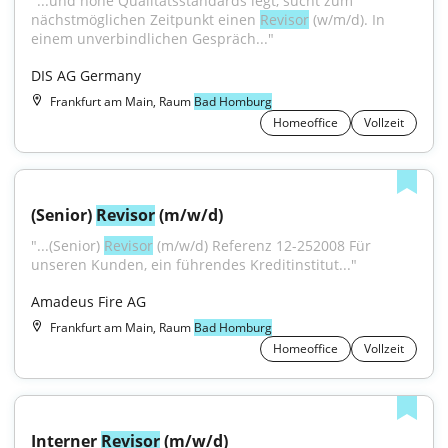
"...und hohe Qualitätsstandards legt, sucht zum 
nächstmöglichen Zeitpunkt einen 
Revisor
 (w/m/d). In 
einem unverbindlichen Gespräch..."
DIS AG Germany
Frankfurt am Main, Raum
Bad Homburg
Homeoffice
Vollzeit
(Senior) 
Revisor
 (m/w/d)
"...(Senior) 
Revisor
 (m/w/d) Referenz 12-252008 Für 
unseren Kunden, ein führendes Kreditinstitut..."
Amadeus Fire AG
Frankfurt am Main, Raum
Bad Homburg
Homeoffice
Vollzeit
Interner 
Revisor
 (m/w/d)