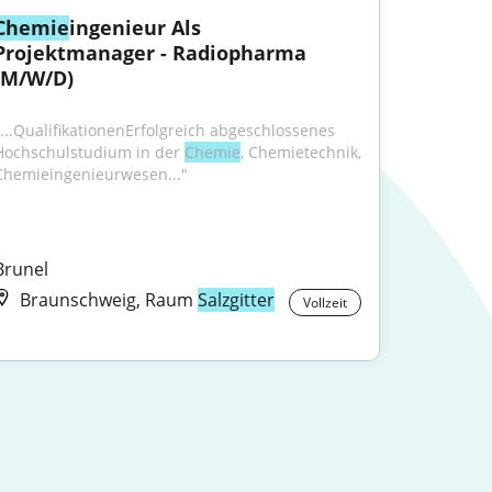
Chemie
ingenieur Als 
Projektmanager - Radiopharma 
(M/W/D)
"...QualifikationenErfolgreich abgeschlossenes 
Hochschulstudium in der 
Chemie
, Chemietechnik, 
Chemieingenieurwesen..."
Brunel
Braunschweig, Raum
Salzgitter
Vollzeit