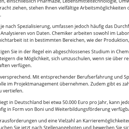
ien, einschließlich Pharmazie, Lebensmitteltechnologie, Um
racht ziehen, stehen Ihnen vielfältige Arbeitsmöglichkeite
.
je nach Spezialisierung, umfassen jedoch häufig das Durch
nalysieren von Daten. Chemiker arbeiten sowohl im Labor 
 Schichtarbeit ist in bestimmten Bereichen, wie der Produktion,
tigen Sie in der Regel ein abgeschlossenes Studium in Che
gern die Möglichkeit, sich umzuschulen, wenn sie über rel
ften verfügen.
elversprechend. Mit entsprechender Berufserfahrung und Spe
rolle im Projektmanagement übernehmen. Zudem gibt es zah
u vertiefen.
liegt in Deutschland bei etwa 50.000 Euro pro Jahr, kann j
ufig in Form von Boni und Weiterbildungsförderung verfügb
usforderungen und eine Vielzahl an Karrieremöglichkeiten.
chen Sie jetzt nach Stellenangeboten und bewerben Sie sic