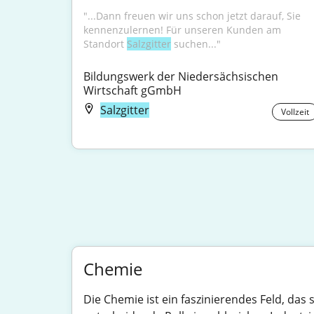
"...Dann freuen wir uns schon jetzt darauf, Sie 
kennenzulernen! Für unseren Kunden am 
Standort 
Salzgitter
 suchen..."
Bildungswerk der Niedersächsischen 
Wirtschaft gGmbH
Salzgitter
Vollzeit
Chemie
Die Chemie ist ein faszinierendes Feld, das