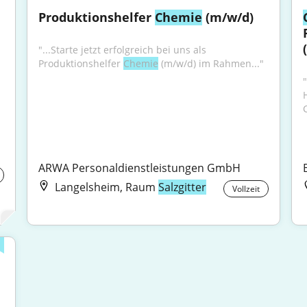
Produktionshelfer 
Chemie
 (m/w/d)
"...Starte jetzt erfolgreich bei uns als 
Produktionshelfer 
Chemie
 (m/w/d) im Rahmen..."
Sie mit:Abgeschlossenes Studium der 
ARWA Personaldienstleistungen GmbH
Langelsheim, Raum
Salzgitter
Vollzeit