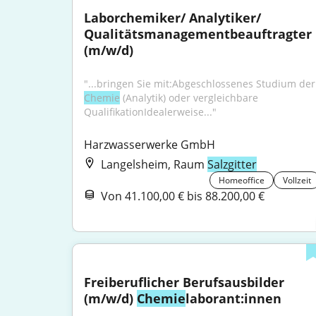
Laborchemiker/ Analytiker/ 
Qualitätsmanagementbeauftragter 
(m/w/d)
"...bringen 
Chemie
 (Analytik) oder vergleichbare 
QualifikationIdealerweise..."
Harzwasserwerke GmbH
Langelsheim, Raum
Salzgitter
Homeoffice
Vollzeit
Von 41.100,00 € bis 88.200,00 €
Freiberuflicher Berufsausbilder 
(m/w/d) 
Chemie
laborant:innen