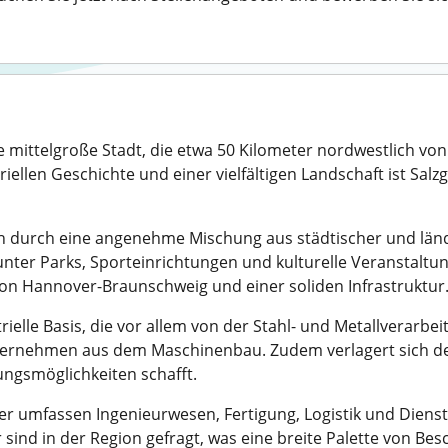
ine mittelgroße Stadt, die etwa 50 Kilometer nordwestlich v
riellen Geschichte und einer vielfältigen Landschaft ist Salzg
sich durch eine angenehme Mischung aus städtischer und län
arunter Parks, Sporteinrichtungen und kulturelle Veranstalt
on Hannover-Braunschweig und einer soliden Infrastruktur
trielle Basis, die vor allem von der Stahl- und Metallverarbe
nternehmen aus dem Maschinenbau. Zudem verlagert sich de
ungsmöglichkeiten schafft.
tter umfassen Ingenieurwesen, Fertigung, Logistik und Diens
ind in der Region gefragt, was eine breite Palette von Be