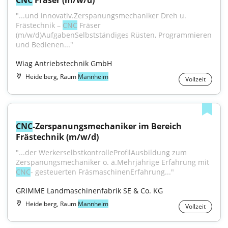
CNC
 Fräser (m/w/d)
"...und innovativ.Zerspanungsmechaniker Dreh u. 
Frästechnik – 
CNC
 Fräser 
(m/w/d)AufgabenSelbstständiges Rüsten, Programmieren 
und Bedienen..."
Wiag Antriebstechnik GmbH
Heidelberg, Raum
Mannheim
Vollzeit
CNC
-Zerspanungsmechaniker im Bereich 
Frästechnik (m/w/d)
"...der WerkerselbstkontrolleProfilAusbildung zum 
Zerspanungsmechaniker o. ä.Mehrjährige Erfahrung mit 
CNC
- gesteuerten FräsmaschinenErfahrung..."
GRIMME Landmaschinenfabrik SE & Co. KG
Heidelberg, Raum
Mannheim
Vollzeit