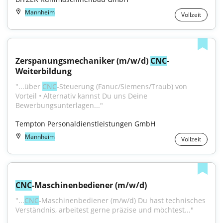
Mannheim
Vollzeit
Zerspanungsmechaniker (m/w/d) 
CNC
-
Weiterbildung
"...über 
CNC
-Steuerung (Fanuc/Siemens/Traub) von 
Vorteil • Alternativ kannst Du uns Deine 
Bewerbungsunterlagen..."
Tempton Personaldienstleistungen GmbH
Mannheim
Vollzeit
CNC
-Maschinenbediener (m/w/d)
"...
CNC
-Maschinenbediener (m/w/d) Du hast technisches 
Verständnis, arbeitest gerne präzise und möchtest..."