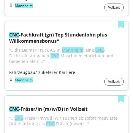
Mannheim
Vollzeit
CNC
-Fachkraft (gn) Top Stundenlohn plus 
Willkommensbonus*
"...die Daimer Truck AG in 
Mannheim
, eine 
CNC
-
Fachkraft. Aufgaben 
CNC
-Maschinen einrichten und 
bedienen Klein..."
Fahrzeugbau/-zulieferer Karriere
Mannheim
Vollzeit
CNC
-Fräser/in (m/w/D) in Vollzeit
"...
CNC
-Fräser (m/w/d) Wir suchen ab sofort motivierte 
Unterstützung als 
CNC
-Fräser (m/w/d..."