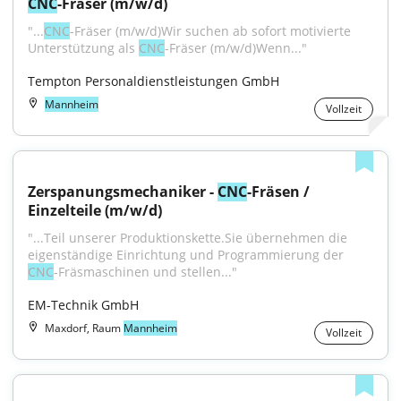
CNC
-Fräser (m/w/d)
"...
CNC
-Fräser (m/w/d)Wir suchen ab sofort motivierte 
Unterstützung als 
CNC
-Fräser (m/w/d)Wenn..."
Tempton Personaldienstleistungen GmbH
Mannheim
Vollzeit
Zerspanungsmechaniker - 
CNC
-Fräsen / 
Einzelteile (m/w/d)
"...Teil unserer Produktionskette.Sie übernehmen die 
eigenständige Einrichtung und Programmierung der 
CNC
-Fräsmaschinen und stellen..."
EM-Technik GmbH
Maxdorf, Raum
Mannheim
Vollzeit