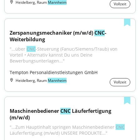
Heidelberg, Raum
Mannheim
Vollzeit
Zerspanungsmechaniker (m/w/d) 
CNC
-
Weiterbildung
"...über 
CNC
-Steuerung (Fanuc/Siemens/Traub) von 
Vorteil • Alternativ kannst Du uns Deine 
Bewerbungsunterlagen..."
Tempton Personaldienstleistungen GmbH
Heidelberg, Raum
Mannheim
Vollzeit
Maschinenbediener 
CNC
 Läuferfertigung 
(m/w/d)
"...Zum Hauptinhalt springen Maschinenbediener 
CNC
Läuferfertigung (m/w/d) UNSERE PRODUKTE..."