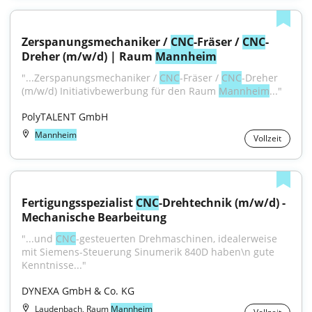
Zerspanungsmechaniker / 
CNC
-Fräser / 
CNC
-
Dreher (m/w/d) | Raum 
Mannheim
"...Zerspanungsmechaniker / 
CNC
-Fräser / 
CNC
-Dreher 
(m/w/d) Initiativbewerbung für den Raum 
Mannheim
..."
PolyTALENT GmbH
Mannheim
Vollzeit
Fertigungsspezialist 
CNC
-Drehtechnik (m/w/d) - 
Mechanische Bearbeitung
"...und 
CNC
-gesteuerten Drehmaschinen, idealerweise 
mit Siemens-Steuerung Sinumerik 840D haben\n gute 
Kenntnisse..."
DYNEXA GmbH & Co. KG
Laudenbach, Raum
Mannheim