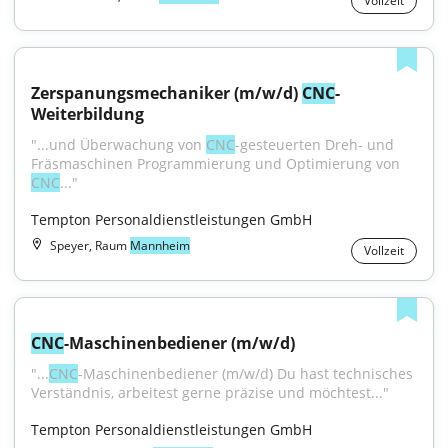
Vollzeit
Zerspanungsmechaniker (m/w/d) 
CNC
-
Weiterbildung
"...und Überwachung von 
CNC
-gesteuerten Dreh- und 
Fräsmaschinen Programmierung und Optimierung von 
CNC
..."
Tempton Personaldienstleistungen GmbH
Speyer, Raum
Mannheim
Vollzeit
CNC
-Maschinenbediener (m/w/d)
"...
CNC
-Maschinenbediener (m/w/d) Du hast technisches 
Verständnis, arbeitest gerne präzise und möchtest..."
Tempton Personaldienstleistungen GmbH