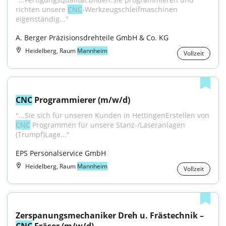
richten unsere 
CNC
-Werkzeugschleifmaschinen 
eigenständig..."
A. Berger Präzisionsdrehteile GmbH & Co. KG
Heidelberg, Raum
Mannheim
Vollzeit
CNC
 Programmierer (m/w/d)
"...Sie sich für unseren Kunden in HettingenErstellen von 
CNC
 Programmen für unsere Stanz-/Laseranlagen 
(Trumpf)Lage..."
EPS Personalservice GmbH
Heidelberg, Raum
Mannheim
Vollzeit
Zerspanungsmechaniker Dreh u. Frästechnik – 