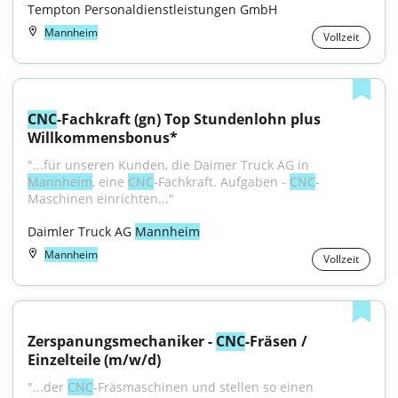
Tempton Personaldienstleistungen GmbH
Mannheim
Vollzeit
CNC
-Fachkraft (gn) Top Stundenlohn plus 
Willkommensbonus*
"...für unseren Kunden, die Daimer Truck AG in 
Mannheim
, eine 
CNC
-Fachkraft. Aufgaben - 
CNC
-
Maschinen einrichten..."
Daimler Truck AG 
Mannheim
Mannheim
Vollzeit
Zerspanungsmechaniker - 
CNC
-Fräsen / 
Einzelteile (m/w/d)
"...der 
CNC
-Fräsmaschinen und stellen so einen 