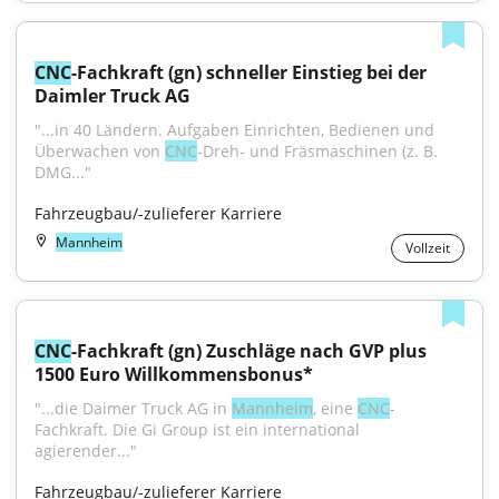
CNC
-Fachkraft (gn) schneller Einstieg bei der 
Daimler Truck AG
"...in 40 Ländern. Aufgaben Einrichten, Bedienen und 
Überwachen von 
CNC
‑Dreh‑ und Fräsmaschinen (z. B. 
DMG..."
Fahrzeugbau/-zulieferer Karriere
Mannheim
Vollzeit
CNC
-Fachkraft (gn) Zuschläge nach GVP plus 
1500 Euro Willkommensbonus*
"...die Daimer Truck AG in 
Mannheim
, eine 
CNC
-
Fachkraft. Die Gi Group ist ein international 
agierender..."
Fahrzeugbau/-zulieferer Karriere