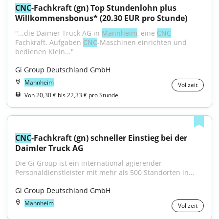
CNC
-Fachkraft (gn) Top Stundenlohn plus 
Willkommensbonus* (20.30 EUR pro Stunde)
"...die Daimer Truck AG in 
Mannheim
, eine 
CNC
-
Fachkraft. Aufgaben 
CNC
-Maschinen einrichten und 
bedienen Klein..."
Gi Group Deutschland GmbH
Mannheim
Vollzeit
Von 20,30 € bis 22,33 € pro Stunde
CNC
-Fachkraft (gn) schneller Einstieg bei der 
Daimler Truck AG
Die Gi Group ist ein international agierender 
Personaldienstleister mit mehr als 500 Standorten in...
Gi Group Deutschland GmbH
Mannheim
Vollzeit