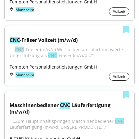
Tempton Personaldienstleistungen GmbH
Mannheim
Vollzeit
CNC
-Fräser Vollzeit (m/w/d)
"...
CNC
-Fräser (m/w/d) Wir suchen ab sofort motivierte 
Unterstützung als 
CNC
-Fräser (m/w/d..."
Tempton Personaldienstleistungen GmbH
Mannheim
Vollzeit
Maschinenbediener 
CNC
 Läuferfertigung 
(m/w/d)
"...Zum Hauptinhalt springen Maschinenbediener 
CNC
Läuferfertigung (m/w/d) UNSERE PRODUKTE..."
BITZER Kühlmaschinenbau GmbH