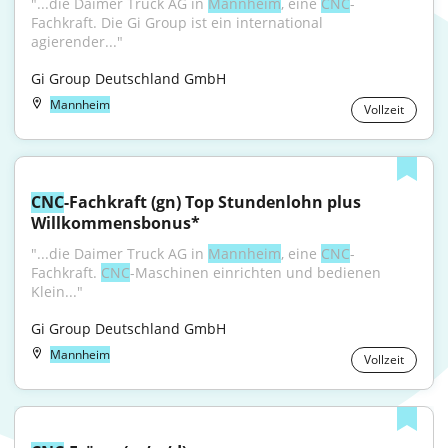
"...die Daimer Truck AG in 
Mannheim
, eine 
CNC
-
Fachkraft. Die Gi Group ist ein international 
agierender..."
Gi Group Deutschland GmbH
Mannheim
Vollzeit
CNC
-Fachkraft (gn) Top Stundenlohn plus 
Willkommensbonus*
"...die Daimer Truck AG in 
Mannheim
, eine 
CNC
-
Fachkraft. 
CNC
-Maschinen einrichten und bedienen 
Klein..."
Gi Group Deutschland GmbH
Mannheim
Vollzeit