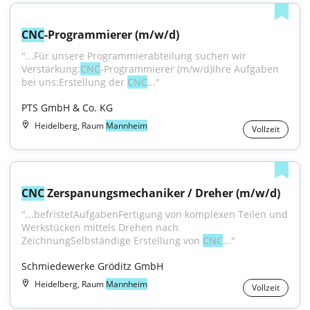
CNC
-Programmierer (m/w/d)
"...Für unsere Programmierabteilung suchen wir 
Verstärkung:
CNC
-Programmierer (m/w/d)Ihre Aufgaben 
bei uns:Erstellung der 
CNC
..."
PTS GmbH & Co. KG
Heidelberg, Raum
Mannheim
Vollzeit
CNC
 Zerspanungsmechaniker / Dreher (m/w/d)
"...befristetAufgabenFertigung von komplexen Teilen und 
Werkstücken mittels Drehen nach 
ZeichnungSelbständige Erstellung von 
CNC
..."
Schmiedewerke Gröditz GmbH
Heidelberg, Raum
Mannheim
Vollzeit