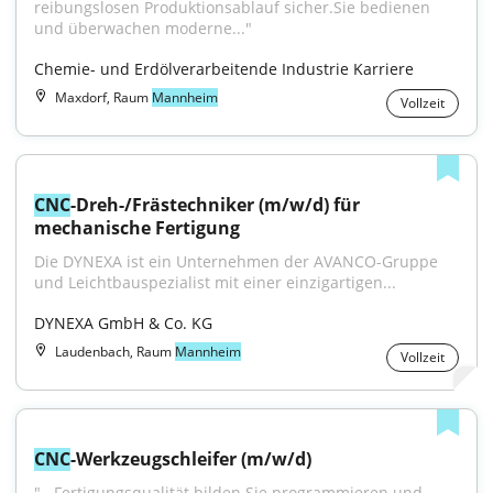
reibungslosen Produktionsablauf sicher.Sie bedienen 
und überwachen moderne..."
Chemie- und Erdölverarbeitende Industrie Karriere
Maxdorf, Raum
Mannheim
Vollzeit
CNC
-Dreh-/Frästechniker (m/w/d) für 
mechanische Fertigung
Die DYNEXA ist ein Unternehmen der AVANCO-Gruppe 
und Leichtbauspezialist mit einer einzigartigen...
DYNEXA GmbH & Co. KG
Laudenbach, Raum
Mannheim
Vollzeit
CNC
-Werkzeugschleifer (m/w/d)
"...Fertigungsqualität bilden.Sie programmieren und 