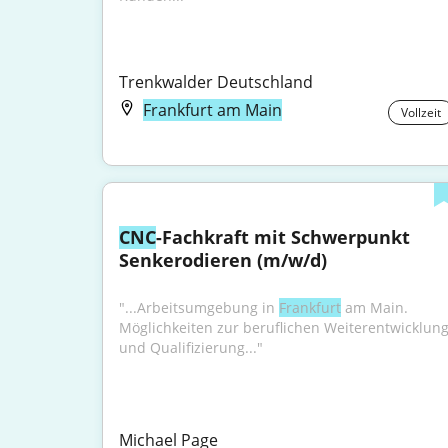
Trenkwalder Deutschland
Frankfurt am Main
Vollzeit
CNC
-Fachkraft mit Schwerpunkt 
Senkerodieren (m/w/d)
"...Arbeitsumgebung in 
Frankfurt
 am Main. 
Möglichkeiten zur beruflichen Weiterentwicklung
und Qualifizierung..."
Michael Page