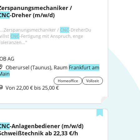
Zerspanungsmechaniker / 
CNC
‑Dreher (m/w/d)
"...Zerspanungsmechaniker / 
CNC
‑DreherDu 
illst 
CNC
‑Fertigung mit Anspruch, enge 
Toleranzen..."
JOB AG
Oberursel (Taunus), Raum
Frankfurt am
Main
Homeoffice
Vollzeit
Von 22,00 € bis 25,00 €
CNC
-Anlagenbediener (m/w/d) 
Schweißtechnik ab 22,33 €/h