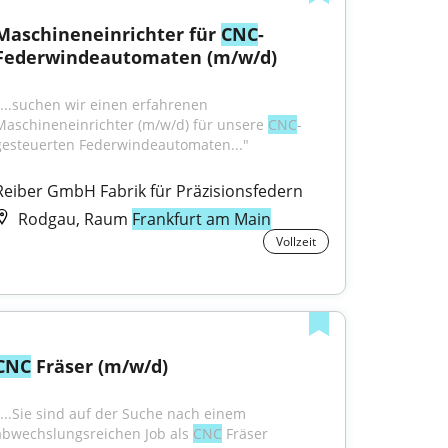
Maschineneinrichter für 
CNC
-
Federwindeautomaten (m/w/d)
"...suchen wir einen erfahrenen 
Maschineneinrichter (m/w/d) für unsere 
CNC
-
gesteuerten Federwindeautomaten..."
Reiber GmbH Fabrik für Präzisionsfedern
Rodgau, Raum
Frankfurt am Main
Vollzeit
CNC
 Fräser (m/w/d)
"...Sie sind auf der Suche nach einem 
abwechslungsreichen Job als 
CNC
 Fräser 