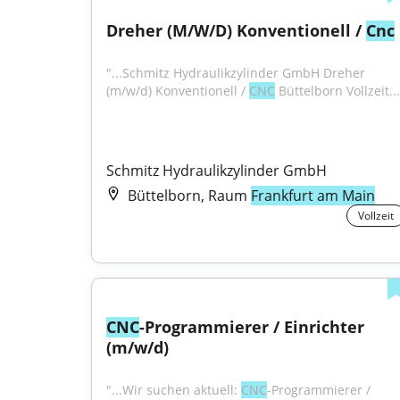
Dreher (M/W/D) Konventionell / 
Cnc
"...Schmitz Hydraulikzylinder GmbH Dreher 
(m/w/d) Konventionell / 
CNC
 Büttelborn Vollzeit...
Schmitz Hydraulikzylinder GmbH
Büttelborn, Raum
Frankfurt am Main
Vollzeit
CNC
-Programmierer / Einrichter 
(m/w/d)
"...Wir suchen aktuell: 
CNC
-Programmierer / 