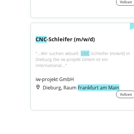
Vollzeit
CNC
-Schleifer (m/w/d)
"...Wir suchen aktuell: 
CNC
-Schleifer (m/w/d) in 
Dieburg Die iw-projekt GmbH ist ein 
international..."
iw-projekt GmbH
Dieburg, Raum
Frankfurt am Main
Vollzeit