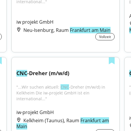
international..."
iw projekt GmbH
Neu-Isenburg, Raum
Frankfurt am Main
Vollzeit
CNC
-Dreher (m/w/d)
"...Wir suchen aktuell: 
CNC
-Dreher (m/w/d) in 
"
Kelkheim Die iw-projekt GmbH ist ein 
Zerspanungsmechaniker / 
international..."
iw-projekt GmbH
Kelkheim (Taunus), Raum
Frankfurt am
Main