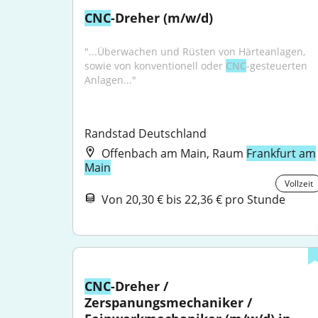
CNC
-Dreher (m/w/d)
"...Überwachen und Rüsten von Härteanlagen, 
sowie von konventionell oder 
CNC
-gesteuerten 
Anlagen..."
Randstad Deutschland
Offenbach am Main, Raum
Frankfurt am
Main
Vollzeit
Von 20,30 € bis 22,36 € pro Stunde
CNC
-Dreher / 
Zerspanungsmechaniker / 