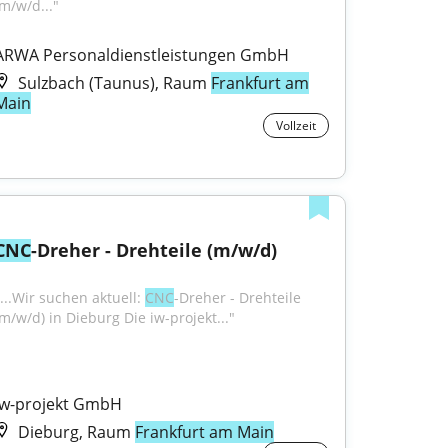
(m/w/d..."
ARWA Personaldienstleistungen GmbH
Sulzbach (Taunus), Raum
Frankfurt am
Main
Vollzeit
CNC
-Dreher - Drehteile (m/w/d)
...Wir suchen aktuell: 
CNC
-Dreher - Drehteile 
(m/w/d) in Dieburg Die iw-projekt..."
iw-projekt GmbH
Dieburg, Raum
Frankfurt am Main