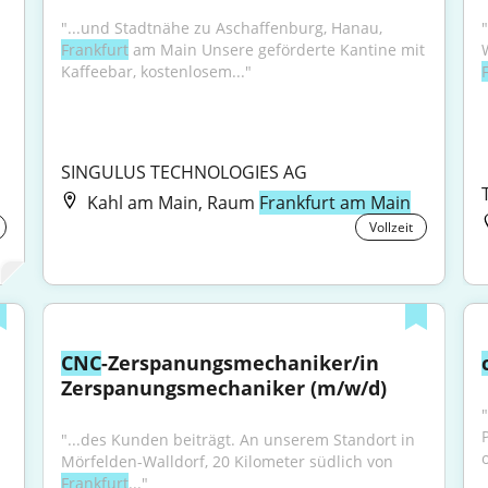
"...und Stadtnähe zu Aschaffenburg, Hanau, 
Frankfurt
 am Main Unsere geförderte Kantine mit 
Kaffeebar, kostenlosem..."
SINGULUS TECHNOLOGIES AG
Kahl am Main, Raum
Frankfurt am Main
Vollzeit
CNC
-Zerspanungsmechaniker/in 
Zerspanungsmechaniker (m/w/d)
"
"...des Kunden beiträgt. An unserem Standort in 
Mörfelden-Walldorf, 20 Kilometer südlich von 
Frankfurt
..."