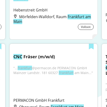
Hebenstreit GmbH
Mörfelden-Walldorf, Raum
Frankfurt am
Main
Vollzeit
CNC
 Fräser (m/w/d)
"...
frankfurt
@permacon.de PERMACON GmbH 
Mainzer Landstr. 181 60327 
Frankfurt
 am Main..."
 
PERMACON GmbH Frankfurt