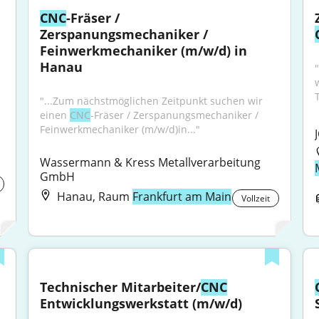
CNC
-Fräser / 
Zerspanungsmechaniker / 
Feinwerkmechaniker (m/w/d) in 
Hanau
w
"...Zum nächstmöglichen Zeitpunkt suchen wir 
einen 
CNC
-Fräser / Zerspanungsmechaniker / 
Feinwerkmechaniker (m/w/d)in..."
Wassermann & Kress Metallverarbeitung 
GmbH
Hanau, Raum
Frankfurt am Main
Vollzeit
Technischer Mitarbeiter/
CNC
Entwicklungswerkstatt (m/w/d)