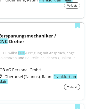
Rödermark, Raum
Frankfurt am Main
Vollzeit
Zerspanungsmechaniker / 
CNC
‑Dreher
...Du willst 
CNC
‑Fertigung mit Anspruch, enge 
Toleranzen und Bauteile, bei denen Qualität..."
JOB AG Personal GmbH
Oberursel (Taunus), Raum
Frankfurt am
Main
Vollzeit