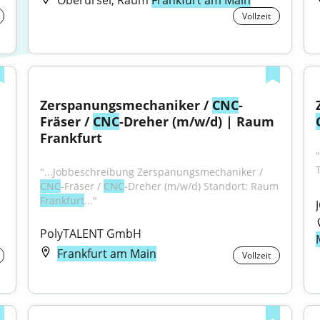
Oberursel, Raum
Frankfurt am Main
Vollzeit
Zerspanungsmechaniker / 
CNC
-
Fräser / 
CNC
-Dreher (m/w/d) | Raum 
Frankfurt
"
"...Jobbeschreibung Zerspanungsmechaniker / 
CNC
-Fräser / 
CNC
-Dreher (m/w/d) Standort: Raum 
Frankfurt
..."
PolyTALENT GmbH
Frankfurt am Main
Vollzeit