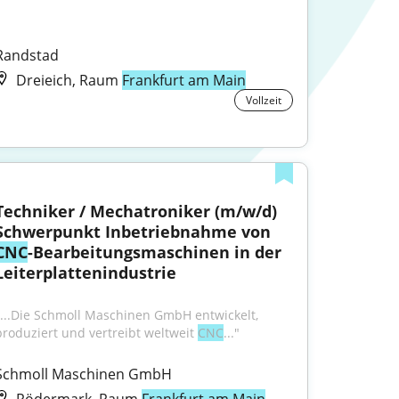
Randstad
Dreieich, Raum
Frankfurt am Main
Vollzeit
Techniker / Mechatroniker (m/w/d) 
Schwerpunkt Inbetriebnahme von 
CNC
-Bearbeitungsmaschinen in der 
Leiterplattenindustrie
"...Die Schmoll Maschinen GmbH entwickelt, 
produziert und vertreibt weltweit 
CNC
..."
Schmoll Maschinen GmbH