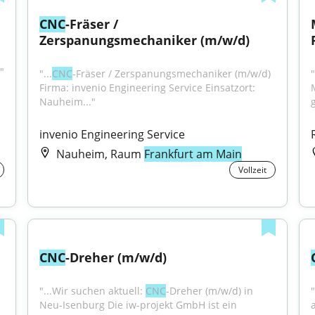
CNC
-Fräser / 
Zerspanungsmechaniker (m/w/d)
"
"...
CNC
-Fräser / Zerspanungsmechaniker (m/w/d) 
Firma: invenio Engineering Service Einsatzort: 
Nauheim..."
invenio Engineering Service
Nauheim, Raum
Frankfurt am Main
Vollzeit
CNC
-Dreher (m/w/d)
"...Wir suchen aktuell: 
CNC
-Dreher (m/w/d) in 
Neu-Isenburg Die iw-projekt GmbH ist ein 