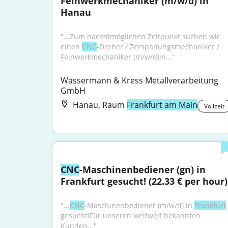
Feinwerkmechaniker (m/w/d) in 
Hanau
"...Zum nächstmöglichen Zeitpunkt suchen wir 
einen 
CNC
-Dreher / Zerspanungsmechaniker / 
Feinwerkmechaniker (m/w/d)in..."
Wassermann & Kress Metallverarbeitung 
GmbH
Hanau, Raum
Frankfurt am Main
Vollzeit
CNC
-Maschinenbediener (gn) in 
Frankfurt gesucht! (22.33 € per hour)
"...
CNC
-Maschinenbediener (m/w/d) in 
Frankfurt
gesucht!Für unseren weltweit bekannten 
Kunden..."