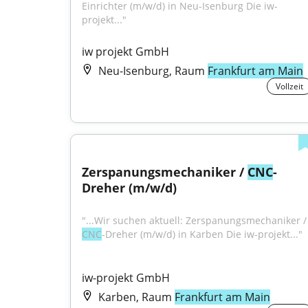
Einrichter (m/w/d) in Neu-Isenburg Die iw-
projekt..."
iw projekt GmbH
Neu-Isenburg, Raum
Frankfurt am Main
Vollzeit
Zerspanungsmechaniker / 
CNC
-
Dreher (m/w/d)
"...Wir suchen aktuell: 
CNC
-Dreher (m/w/d) in Karben Die iw-projekt..."
iw-projekt GmbH
Karben, Raum
Frankfurt am Main