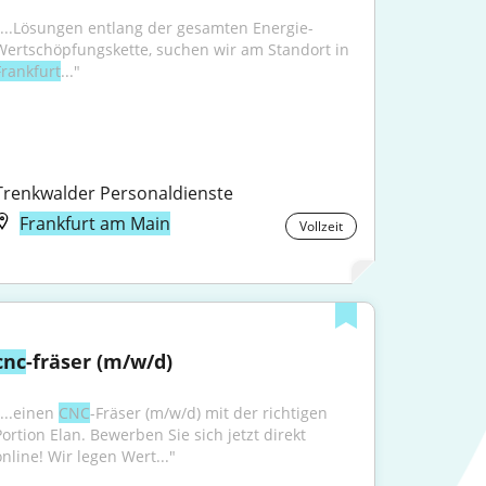
"...Lösungen entlang der gesamten Energie-
Wertschöpfungskette, suchen wir am Standort in 
Frankfurt
..."
Trenkwalder Personaldienste
Frankfurt am Main
Vollzeit
cnc
-fräser (m/w/d)
...einen 
CNC
-Fräser (m/w/d) mit der richtigen 
Portion Elan. Bewerben Sie sich jetzt direkt 
online! Wir legen Wert..."