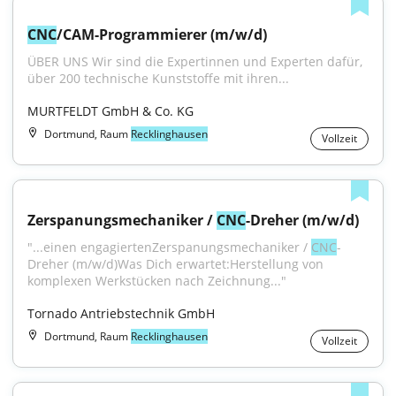
CNC
/CAM-Programmierer (m/w/d)
ÜBER UNS Wir sind die Expertinnen und Experten dafür, 
über 200 technische Kunststoffe mit ihren...
MURTFELDT GmbH & Co. KG
Dortmund, Raum
Recklinghausen
Vollzeit
Zerspanungsmechaniker / 
CNC
-Dreher (m/w/d)
"...einen engagiertenZerspanungsmechaniker / 
CNC
-
Dreher (m/w/d)Was Dich erwartet:Herstellung von 
komplexen Werkstücken nach Zeichnung..."
Tornado Antriebstechnik GmbH
Dortmund, Raum
Recklinghausen
Vollzeit