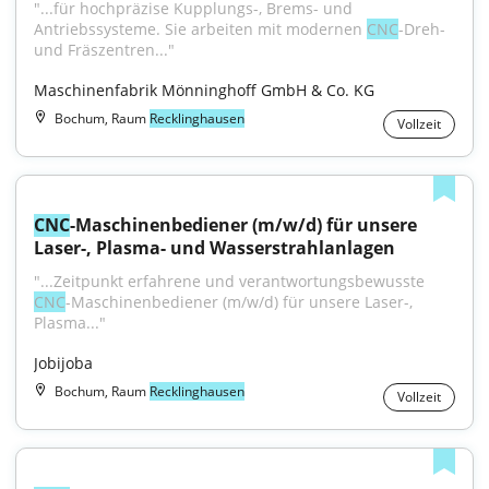
"...für hochpräzise Kupplungs-, Brems- und 
Antriebssysteme. Sie arbeiten mit modernen 
CNC
-Dreh- 
und Fräszentren..."
Maschinenfabrik Mönninghoff GmbH & Co. KG
Bochum, Raum
Recklinghausen
Vollzeit
CNC
-Maschinenbediener (m/w/d) für unsere 
Laser-, Plasma- und Wasserstrahlanlagen
"...Zeitpunkt erfahrene und verantwortungsbewusste 
CNC
-Maschinenbediener (m/w/d) für unsere Laser-, 
Plasma..."
Jobijoba
Bochum, Raum
Recklinghausen
Vollzeit