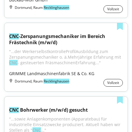
Dortmund, Raum
Recklinghausen
Vollzeit
CNC
-Zerspanungsmechaniker im Bereich 
Frästechnik (m/w/d)
"...der WerkerselbstkontrolleProfilAusbildung zum 
Zerspanungsmechaniker o. ä.Mehrjährige Erfahrung mit 
CNC
- gesteuerten FräsmaschinenErfahrung..."
GRIMME Landmaschinenfabrik SE & Co. KG
Dortmund, Raum
Recklinghausen
Vollzeit
CNC
 Bohrwerker (m/w/d) gesucht
"...sowie Anlagenkomponenten (Apparatebau) für 
industrielle Einsatzzwecke produziert. Aktuell haben wir 
Stellen als "
CNC
..."