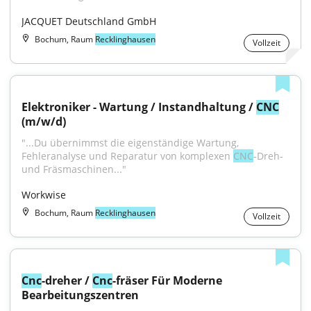
JACQUET Deutschland GmbH
Bochum, Raum
Recklinghausen
Vollzeit
Elektroniker - Wartung / Instandhaltung / 
CNC
(m/w/d)
"...Du übernimmst die eigenständige Wartung, 
Fehleranalyse und Reparatur von komplexen 
CNC
-Dreh- 
und Fräsmaschinen..."
Workwise
Bochum, Raum
Recklinghausen
Vollzeit
Cnc
-dreher / 
Cnc
-fräser Für Moderne 
Bearbeitungszentren