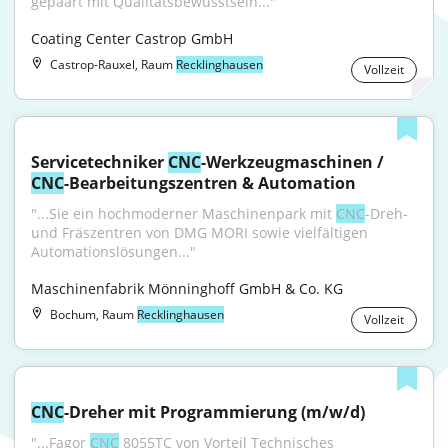
gepaart mit Qualitätsbewusstsein..."
Coating Center Castrop GmbH
Castrop-Rauxel, Raum
Recklinghausen
Vollzeit
Servicetechniker 
CNC
-Werkzeugmaschinen / 
CNC
-Bearbeitungszentren & Automation
"...Sie ein hochmoderner Maschinenpark mit 
CNC
-Dreh- 
und Fräszentren von DMG MORI sowie vielfältigen 
Automationslösungen..."
Maschinenfabrik Mönninghoff GmbH & Co. KG
Bochum, Raum
Recklinghausen
Vollzeit
CNC
-Dreher mit Programmierung (m/w/d)
"...Fagor 
CNC
 8055TC von Vorteil Technisches 