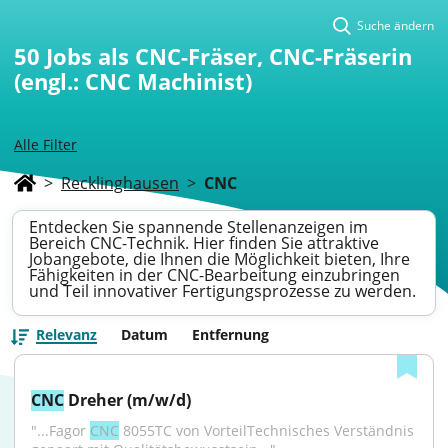
Suche ändern
50
Jobs als CNC-Fräser, CNC-Fräserin
(engl.: CNC Machinist)
Alle Filter
>
Recklinghausen
>
CNC
Entdecken Sie spannende Stellenanzeigen im
Bereich CNC-Technik. Hier finden Sie attraktive
Jobangebote, die Ihnen die Möglichkeit bieten, Ihre
Fähigkeiten in der CNC-Bearbeitung einzubringen
und Teil innovativer Fertigungsprozesse zu werden.
Relevanz
Datum
Entfernung
CNC
 Dreher (m/w/d)
"...Fagor 
CNC
 8055TC von VorteilTechnisches Verständnis 