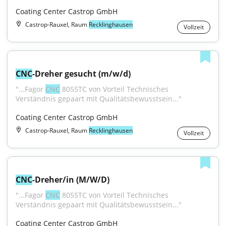
Coating Center Castrop GmbH
Castrop-Rauxel, Raum
Recklinghausen
Vollzeit
CNC
-Dreher gesucht (m/w/d)
"...Fagor 
CNC
 8055TC von Vorteil Technisches 
Verständnis gepaart mit Qualitätsbewusstsein..."
Coating Center Castrop GmbH
Castrop-Rauxel, Raum
Recklinghausen
Vollzeit
CNC
-Dreher/in (M/W/D)
"...Fagor 
CNC
 8055TC von Vorteil Technisches 
Verständnis gepaart mit Qualitätsbewusstsein..."
Coating Center Castrop GmbH