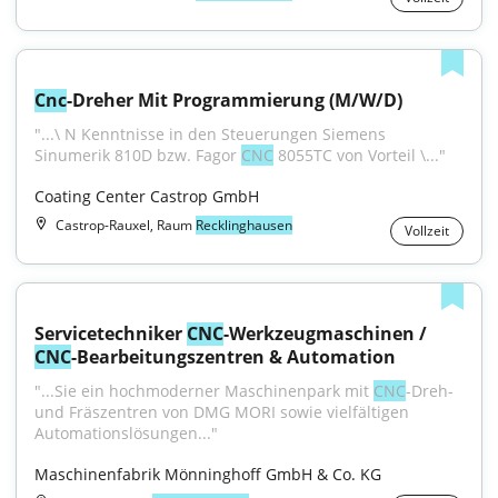
Cnc
-Dreher Mit Programmierung (M/W/D)
"...\ N Kenntnisse in den Steuerungen Siemens 
Sinumerik 810D bzw. Fagor 
CNC
 8055TC von Vorteil \..."
Coating Center Castrop GmbH
Castrop-Rauxel, Raum
Recklinghausen
Vollzeit
Servicetechniker 
CNC
-Werkzeugmaschinen / 
CNC
-Bearbeitungszentren & Automation
"...Sie ein hochmoderner Maschinenpark mit 
CNC
-Dreh- 
und Fräszentren von DMG MORI sowie vielfältigen 
Automationslösungen..."
Maschinenfabrik Mönninghoff GmbH & Co. KG