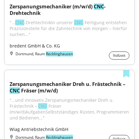
Zerspanungsmechaniker (m/w/d) 
CNC
-
Drehtechnik
"...
CNC
-DrehtechnikIn unserer 
CNC
-Fertigung entstehen 
Präzisionsteile für die Zahntechnik von morgen – hierfür 
suchen..."
bredent GmbH & Co. KG
Dortmund, Raum
Recklinghausen
Vollzeit
Zerspanungsmechaniker Dreh u. Frästechnik – 
CNC
 Fräser (m/w/d)
"...und innovativ.Zerspanungsmechaniker Dreh u. 
Frästechnik – 
CNC
 Fräser 
(m/w/d)AufgabenSelbstständiges Rüsten, Programmieren 
und Bedienen..."
Wiag Antriebstechnik GmbH
Dortmund, Raum
Recklinghausen
Vollzeit