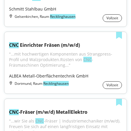
Schmitt Stahlbau GmbH
Gelsenkirchen, Raum
Recklinghausen
Vollzeit
CNC
 Einrichter Fräsen (m/w/d)
"...mit hochwertigen Komponenten aus Strangpress-
Profil und Walzprodukten.Rüsten von 
CNC
-
Fräsmaschinen Optimierung..."
ALBEA Metall-Oberflächentechnik GmbH
Dortmund, Raum
Recklinghausen
Vollzeit
CNC
-Fräser (m/w/d) MetallElektro
"...wir Sie als 
CNC
-Fräser | Industriemechaniker (m/w/d). 
Freuen Sie sich auf einen langfristigen Einsatz mit 