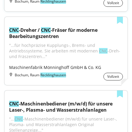
Bochum, Raum
Recklinghausen
Vollzeit
CNC
-Dreher / 
CNC
-Fräser für moderne 
Bearbeitungszentren
"...für hochpräzise Kupplungs-, Brems- und 
Antriebssysteme. Sie arbeiten mit modernen 
CNC
-Dreh- 
und Fräszentren..."
Maschinenfabrik Mönninghoff GmbH & Co. KG
Bochum, Raum
Recklinghausen
Vollzeit
CNC
-Maschinenbediener (m/w/d) für unsere 
Laser-, Plasma- und Wasserstrahlanlagen
"...
CNC
-Maschinenbediener (m/w/d) für unsere Laser-, 
Plasma- und Wasserstrahlanlagen Original 
Stellenanzeige..."