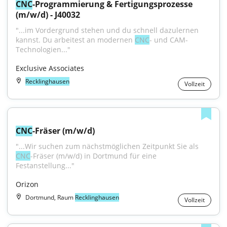
CNC
-Programmierung & Fertigungsprozesse 
(m/w/d) - J40032
"...im Vordergrund stehen und du schnell dazulernen 
kannst. Du arbeitest an modernen 
CNC
- und CAM-
Technologien..."
Exclusive Associates
Recklinghausen
Vollzeit
CNC
-Fräser (m/w/d)
"...Wir suchen zum nächstmöglichen Zeitpunkt Sie als 
CNC
-Fräser (m/w/d) in Dortmund für eine 
Festanstellung..."
Orizon
Dortmund, Raum
Recklinghausen
Vollzeit