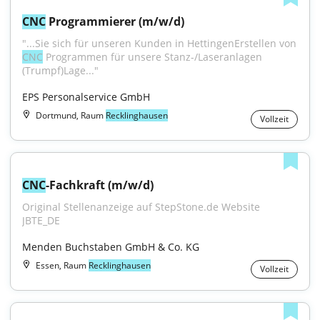
CNC
 Programmierer (m/w/d)
"...Sie sich für unseren Kunden in HettingenErstellen von 
CNC
 Programmen für unsere Stanz-/Laseranlagen 
(Trumpf)Lage..."
EPS Personalservice GmbH
Dortmund, Raum
Recklinghausen
Vollzeit
CNC
-Fachkraft (m/w/d)
Original Stellenanzeige auf StepStone.de Website 
JBTE_DE
Menden Buchstaben GmbH & Co. KG
Essen, Raum
Recklinghausen
Vollzeit