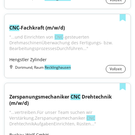
CNC
-Fachkraft (m/w/d)
"...und Einrichten von 
CNC
-gesteuerten 
DrehmaschinenÜberwachung des Fertigungs- bzw. 
BearbeitungsprozessesDurchführen..."
Hengstler Zylinder
Dortmund, Raum
Recklinghausen
Vollzeit
Zerspanungsmechaniker 
CNC
 Drehtechnik 
(m/w/d)
"...vertreiben.Für unser Team suchen wir 
Verstärkung.Zerspanungsmechaniker 
CNC
DrehtechnikAufgabenEinrichten, Rüsten..."
Buckau-Wolf GmbH