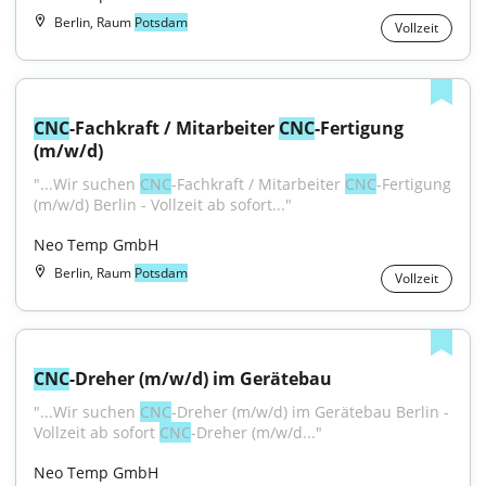
Berlin, Raum
Potsdam
Vollzeit
CNC
-Fachkraft / Mitarbeiter 
CNC
-Fertigung 
(m/w/d)
"...Wir suchen 
CNC
-Fachkraft / Mitarbeiter 
CNC
-Fertigung 
(m/w/d) Berlin - Vollzeit ab sofort..."
Neo Temp GmbH
Berlin, Raum
Potsdam
Vollzeit
CNC
-Dreher (m/w/d) im Gerätebau
"...Wir suchen 
CNC
-Dreher (m/w/d) im Gerätebau Berlin - 
Vollzeit ab sofort 
CNC
-Dreher (m/w/d..."
Neo Temp GmbH