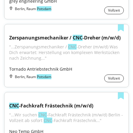
grey engineering GmbH
Berlin, Raum
Potsdam
Vollzeit
Zerspanungsmechaniker / 
CNC
-Dreher (m/w/d)
"...Zerspanungsmechaniker / 
CNC
-Dreher (m/w/d) Was 
Dich erwartet: Herstellung von komplexen Werkstücken 
nach Zeichnung..."
Tornado Antriebstechnik GmbH
Berlin, Raum
Potsdam
Vollzeit
CNC
-Fachkraft Frästechnik (m/w/d)
"...Wir suchen 
CNC
-Fachkraft Frästechnik (m/w/d) Berlin - 
Vollzeit ab sofort 
CNC
-Fachkraft Frästechnik..."
Neo Temp GmbH