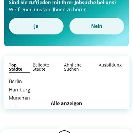
Sind Sie zufrieden mit Ihrer Jobsuche bei uns?
Wir freuen uns von Ihnen zu hören.
Ja
Nein
Top
Beliebte
Ähnliche
Ausbildung
Städte
Städte
Suchen
Berlin
Hamburg
München
Alle anzeigen
Köln
Frankfurt am Main
Stuttgart
Düsseldorf