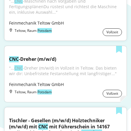
"...
CNC
-Maschinen nach Vorgaben und 
FertigungsplänenDu rüstest und richtest die Maschine 
ein, inklusive Auswahl..."
Feinmechanik Teltow GmbH
Teltow, Raum
Potsdam
Vollzeit
CNC
-Dreher (m/w/d)
"...
CNC
-Dreher (m/w/d) in Vollzeit in Teltow. Das bieten 
wir dir: Unbefristete Festanstellung mit langfristiger..."
Feinmechanik Teltow GmbH
Teltow, Raum
Potsdam
Vollzeit
Tischler - Gesellen (m/w/d) Holztechniker 
(m/w/d) mit 
CNC
 mit Führerschein in 14167 