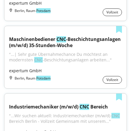
expertum GmbH
Berlin, Raum
Potsdam
Vollzeit
Maschinenbediener 
CNC
-Beschichtungsanlagen 
(m/w/d) 35-Stunden-Woche
"...| Sehr gute Übernahmechance Du möchtest an 
modernsten 
CNC
-Beschichtungsanlagen arbeiten..."
expertum GmbH
Berlin, Raum
Potsdam
Vollzeit
Industriemechaniker (m/w/d) 
CNC
 Bereich
"...Wir suchen aktuell: Industriemechaniker (m/w/d) 
CNC
Bereich Berlin - Vollzeit Gemeinsam mit unserem..."