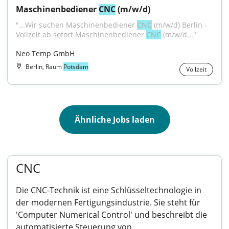
Maschinenbediener 
CNC
 (m/w/d)
"...Wir suchen Maschinenbediener 
CNC
 (m/w/d) Berlin - 
Vollzeit ab sofort Maschinenbediener 
CNC
 (m/w/d..."
Neo Temp GmbH
Berlin, Raum
Potsdam
Vollzeit
Ähnliche Jobs laden
CNC
Die CNC-Technik ist eine Schlüsseltechnologie in
der modernen Fertigungsindustrie. Sie steht für
'Computer Numerical Control' und beschreibt die
automatisierte Steuerung von