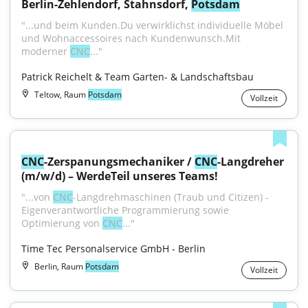
Berlin-Zehlendorf, Stahnsdorf, 
Potsdam
"...und beim Kunden.Du verwirklichst individuelle Möbel 
und Wohnaccessoires nach Kundenwunsch.Mit 
moderner 
CNC
..."
Patrick Reichelt & Team Garten- & Landschaftsbau
Teltow, Raum
Potsdam
Vollzeit
CNC
-Zerspanungsmechaniker / 
CNC
-Langdreher 
(m/w/d) – WerdeTeil unseres Teams!
"...von 
CNC
-Langdrehmaschinen (Traub und Citizen) - 
Eigenverantwortliche Programmierung sowie 
Optimierung von 
CNC
..."
Time Tec Personalservice GmbH - Berlin
Berlin, Raum
Potsdam
Vollzeit