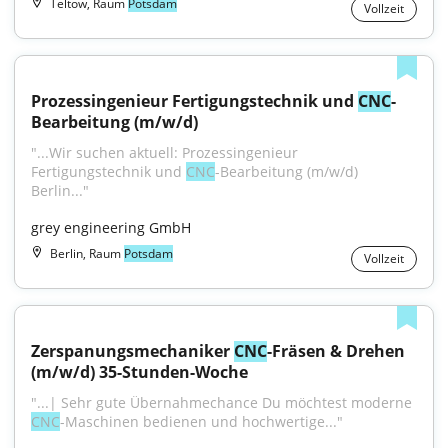
Teltow, Raum
Potsdam
Vollzeit
Prozessingenieur Fertigungstechnik und 
CNC
-
Bearbeitung (m/w/d)
"...Wir suchen aktuell: Prozessingenieur 
Fertigungstechnik und 
CNC
-Bearbeitung (m/w/d) 
Berlin..."
grey engineering GmbH
Berlin, Raum
Potsdam
Vollzeit
Zerspanungsmechaniker 
CNC
-Fräsen & Drehen 
(m/w/d) 35-Stunden-Woche
"...| Sehr gute Übernahmechance Du möchtest moderne 
CNC
-Maschinen bedienen und hochwertige..."