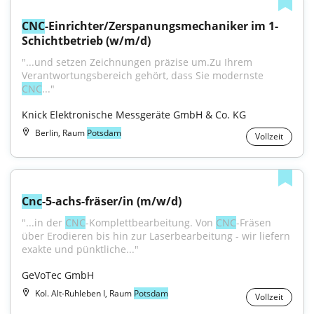
CNC
-Einrichter/Zerspanungsmechaniker im 1-
Schichtbetrieb (w/m/d)
"...und setzen Zeichnungen präzise um.Zu Ihrem 
Verantwortungsbereich gehört, dass Sie modernste 
CNC
..."
Knick Elektronische Messgeräte GmbH & Co. KG
Berlin, Raum
Potsdam
Vollzeit
Cnc
-5-achs-fräser/in (m/w/d)
"...in der 
CNC
-Komplettbearbeitung. Von 
CNC
-Fräsen 
über Erodieren bis hin zur Laserbearbeitung - wir liefern 
exakte und pünktliche..."
GeVoTec GmbH
Kol. Alt-Ruhleben I, Raum
Potsdam
Vollzeit