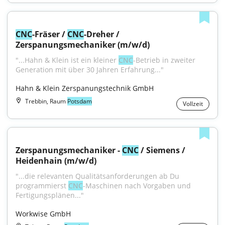
CNC
-Fräser / 
CNC
-Dreher / 
Zerspanungsmechaniker (m/w/d)
"...Hahn & Klein ist ein kleiner 
CNC
-Betrieb in zweiter 
Generation mit über 30 Jahren Erfahrung..."
Hahn & Klein Zerspanungstechnik GmbH
Trebbin, Raum
Potsdam
Vollzeit
Zerspanungsmechaniker - 
CNC
 / Siemens / 
Heidenhain (m/w/d)
"...die relevanten Qualitätsanforderungen ab Du 
programmierst 
CNC
-Maschinen nach Vorgaben und 
Fertigungsplänen..."
Workwise GmbH