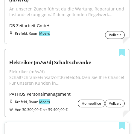
An unseren Zügen führst du die Wartung, Reparatur und 
Instandsetzung gemäß dem geltenden Regelwerk...
DB Zeitarbeit GmbH
Krefeld, Raum
Moers
Vollzeit
Elektriker (m/w/d) Schaltschränke
Elektriker (m/w/d) 
SchaltschränkeEinsatzort:KrefeldNutzen Sie Ihre Chance! 
Für unseren Kunden in...
PATHOS Personalmanagement
Krefeld, Raum
Moers
Homeoffice
Vollzeit
Von 30.300,00 € bis 59.400,00 €