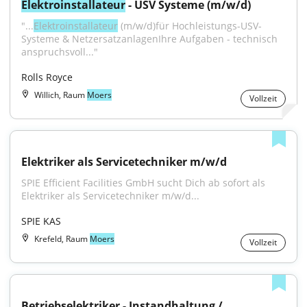
Elektroinstallateur
 - USV Systeme (m/w/d)
"...
Elektroinstallateur
 (m/w/d)für Hochleistungs-USV-
Systeme & NetzersatzanlagenIhre Aufgaben - technisch 
anspruchsvoll..."
Rolls Royce
Willich, Raum
Moers
Vollzeit
Elektriker als Servicetechniker m/w/d
SPIE Efficient Facilities GmbH sucht Dich ab sofort als 
Elektriker als Servicetechniker m/w/d...
SPIE KAS
Krefeld, Raum
Moers
Vollzeit
Betriebselektriker - Instandhaltung / 