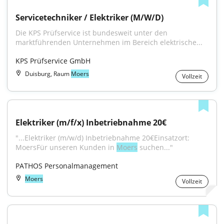
Servicetechniker / Elektriker (M/W/D)
Die KPS Prüfservice ist bundesweit unter den 
marktführenden Unternehmen im Bereich elektrische...
KPS Prüfservice GmbH
Duisburg, Raum
Moers
Vollzeit
Elektriker (m/f/x) Inbetriebnahme 20€
"...Elektriker (m/w/d) Inbetriebnahme 20€Einsatzort: 
MoersFür unseren Kunden in 
Moers
 suchen..."
PATHOS Personalmanagement
Moers
Vollzeit