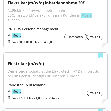
Elektriker (m/w/d) Inbetriebnahme 20€
"...Elektriker (m/w/d) Inbetriebnahme 
20€Einsatzort:MoersFür unseren Kunden in 
Moers
suchen..."
PATHOS Personalmanagement
Moers
Homeoffice
Vollzeit
Von 30.300,00 € bis 59.400,00 €
Elektriker (m/w/d)
Deine Leidenschaft ist die Elektrotechnik? Dann bist du 
bei uns genau richtig! Für unseren Kunden...
Randstad Deutschland
Moers
Vollzeit
Von 17,00 € bis 21,00 € pro Stunde