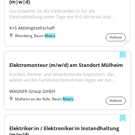
(m|w|d)
Das erwartet Sie Als Elektroniker:in für die 
Elektroabteilung unter Tage der K+S Minerals and...
K+S Aktiengesellschaft
Rheinberg, Raum
Moers
Vollzeit
Elektromonteur (m/w/d) am Standort Mülheim
Kunden, Partner und Mitarbeitende begeistern. Das 
wollen wir!Als Familienunternehmen legen wir bei...
WAGNER Group GmbH
Mülheim an der Ruhr, Raum
Moers
Vollzeit
Elektriker:in / Elektroniker:in Instandhaltung 
(m/w/d)