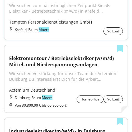
Wir suchen zum nächstmöglichen Zeitpunkt Sie als 
Elektriker - Betriebstechnik (m/w/d) in Krefeld...
Tempton Personaldienstleistungen GmbH
Krefeld, Raum
Moers
Vollzeit
Elektromonteur / Betriebselektriker (w/m/d) 
Mittel- und Niederspannungsanlagen
Wir suchen Verstärkung für unser Team der Actemium 
Duisburg!Du interessierst Dich für die Arbeit...
Actemium Deutschland
Duisburg, Raum
Moers
Homeoffice
Vollzeit
Von 30.800,00 € bis 60.800,00 €
Industrieelektriker (m/w/d) - In Duisburg