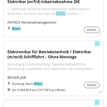
Elektriker (m/f/d) Inbetriebnahme 20€
"...Elektriker (m/w/d) Inbetriebnahme 20€Einsatzort: 
MoersFür unseren Kunden in 
Moers
 suchen..."
PATHOS Personalmanagement
Moers
Vollzeit
Elektroniker für Betriebstechnik / Elektriker 
(m/w/d) Schifffahrt – Ohne Montage
Wartung & Instandhaltung: Eigenverantwortliche 
Betreuung, Inspektion und Reparatur der komplexen...
BESSER JOB
Duisburg, Raum
Moers
Vollzeit
Von 3.083,00 € bis 3.917,00 € pro Monat