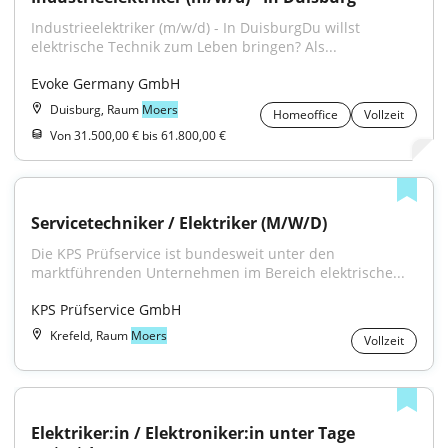
Industrieelektriker (m/w/d) - In DuisburgDu willst 
elektrische Technik zum Leben bringen? Als...
Evoke Germany GmbH
Duisburg, Raum
Moers
Homeoffice
Vollzeit
Von 31.500,00 € bis 61.800,00 €
Servicetechniker / Elektriker (M/W/D)
Die KPS Prüfservice ist bundesweit unter den 
marktführenden Unternehmen im Bereich elektrische...
KPS Prüfservice GmbH
Krefeld, Raum
Moers
Vollzeit
Elektriker:in / Elektroniker:in unter Tage 