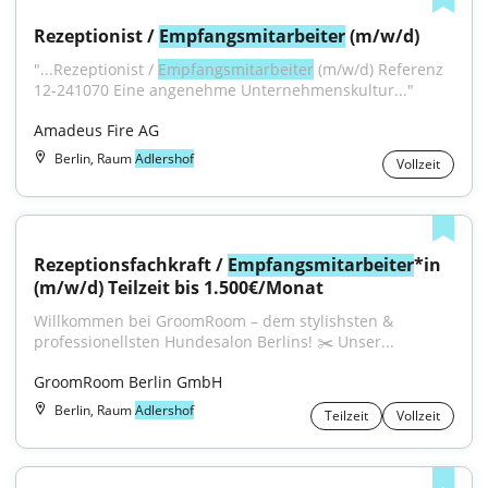
Rezeptionist / 
Empfangsmitarbeiter
 (m/w/d)
"...Rezeptionist / 
Empfangsmitarbeiter
 (m/w/d) Referenz 
12-241070 Eine angenehme Unternehmenskultur..."
Amadeus Fire AG
Berlin, Raum
Adlershof
Vollzeit
Rezeptionsfachkraft / 
Empfangsmitarbeiter
*in 
(m/w/d) Teilzeit bis 1.500€/Monat
Willkommen bei GroomRoom – dem stylishsten & 
professionellsten Hundesalon Berlins! ✂️ Unser...
GroomRoom Berlin GmbH
Berlin, Raum
Adlershof
Teilzeit
Vollzeit