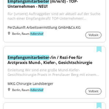
Empfangsmitarbeiter
 (m/w/d) - TOP-
Unternehmen - NEU!
Für [unsere] Auftraggeber sind wir aktuell auf der Suche 
nach einer Empfangskraft! TOP-Unternehmen!...
PerZukunft Arbeitsvermittlung GmbH&Co.KG
Berlin, Raum
Adlershof
Vollzeit
Empfangsmitarbeiter
-/in / Rezi-Fee für 
Arztpraxis Mund-, Kiefer-, Gesichtschirurgie
Einleitung Wir sind eine große Mund-Kiefer-
Gesichtschirurgie-Praxis in Prenzlauer Berg mit einem...
MKG Chirurgie Landsberger
Berlin, Raum
Adlershof
Vollzeit