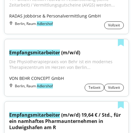
Zeitarbeit) / Vermittlungsgutscheine (AVGS) werden...
RADAS Jobbörse & Personalvermittlung GmbH
Berlin, Raum
Adlershof
Vollzeit
Empfangsmitarbeiter
 (m/w/d)
Die Physiotherapiepraxis von Behr ist ein modernes 
Therapiezentrum im Herzen von Berlin...
VON BEHR CONCEPT GmbH
Berlin, Raum
Adlershof
Teilzeit
Vollzeit
Empfangsmitarbeiter
 (m/w/d) 19,64 € / Std., für 
ein namhaftes Pharmaunternehmen in 
Ludwigshafen am R