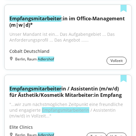
Empfangsmitarbeiter
:in im Office-Management 
(m|w|d)*
Unser Mandant ist ein... Das Aufgabengebiet ... Das 
Anforderungsprofil ... Das Angebot ......
Cobalt Deutschland
Berlin, Raum
Adlershof
Vollzeit
Empfangsmitarbeiter
in / Assistentin (m/w/d) 
für Ästhetik/Kosmetik Mitarbeiter:in Empfang
"...wir zum nächstmöglichen Zeitpunkt eine freundliche 
und engagierte 
Empfangsmitarbeiterin
 / Assistentin 
(m/w/d) in Vollzeit..."
Elite Clinics
Berlin, Raum
Adlershof