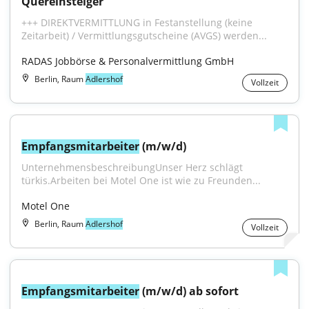
Quereinsteiger
+++ DIREKTVERMITTLUNG in Festanstellung (keine 
Zeitarbeit) / Vermittlungsgutscheine (AVGS) werden...
RADAS Jobbörse & Personalvermittlung GmbH
Berlin, Raum
Adlershof
Vollzeit
Empfangsmitarbeiter
 (m/w/d)
UnternehmensbeschreibungUnser Herz schlägt 
türkis.Arbeiten bei Motel One ist wie zu Freunden...
Motel One
Berlin, Raum
Adlershof
Vollzeit
Empfangsmitarbeiter
 (m/w/d) ab sofort