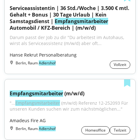
Serviceassistentin | 36 Std./Woche | 3.500 € mtl. 
Gehalt + Bonus | 30 Tage Urlaub | Kein 
Samstagsdienst | 
Empfangsmitarbeiter
Automobil / KFZ-Bereich | (m/w/d)
Darum passt der Job zu dir "Du arbeitest im Autohaus, 
wirst als Serviceassistenz (m/w/d) aber oft...
Hanse Rekrut Personalberatung
Berlin, Raum
Adlershof
Vollzeit
Empfangsmitarbeiter
 (m/w/d)
"...
Empfangsmitarbeiter
 (m/w/d) Referenz 12-252093 Für 
unseren Kunden suchen wir zum nächstmöglichen..."
Amadeus Fire AG
Berlin, Raum
Adlershof
Homeoffice
Teilzeit