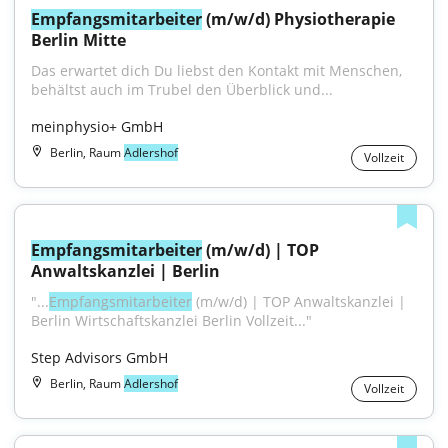
Empfangsmitarbeiter
 (m/w/d) Physiotherapie 
Berlin Mitte
Das erwartet dich Du liebst den Kontakt mit Menschen, 
behältst auch im Trubel den Überblick und...
meinphysio+ GmbH
Berlin, Raum
Adlershof
Vollzeit
Empfangsmitarbeiter
 (m/w/d) | TOP 
Anwaltskanzlei | Berlin
"...
Empfangsmitarbeiter
 (m/w/d) | TOP Anwaltskanzlei | 
Berlin Wirtschaftskanzlei Berlin Vollzeit..."
Step Advisors GmbH
Berlin, Raum
Adlershof
Vollzeit