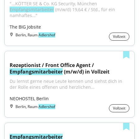
"...KÖTTER SE & Co. KG Security, München 
Empfangsmitarbeiter
 (m/w/d) 19,64 € / Std., für ein 
namhaftes..."
The BIG Jobsite
Berlin, Raum
Adlershof
Vollzeit
Rezeptionist / Front Office Agent / 
Empfangsmitarbeiter
 (m/w/d) in Vollzeit
Du lernst gerne neue Leute kennen und siehst dich in 
der Rolle eines offenen und herzlichen...
NEOHOSTEL Berlin
Berlin, Raum
Adlershof
Vollzeit
Empfangsmitarbeiter