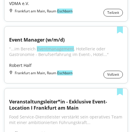
VDMA e.V.
Frankfurt am Main, Raum
Eschborn
Teilzeit
Event Manager (w/m/d)
"...im Bereich 
Eventmanagement
, Hotellerie oder 
Gastronomie - Berufserfahrung im Event-, Hotel..."
Robert Half
Frankfurt am Main, Raum
Eschborn
Vollzeit
Veranstaltungsleiter*in - Exklusive Event-
Location I Frankfurt am Main
Food Service-Dienstleister verstärkt sein operatives Team 
mit einer ambitionierten Führungskraft...