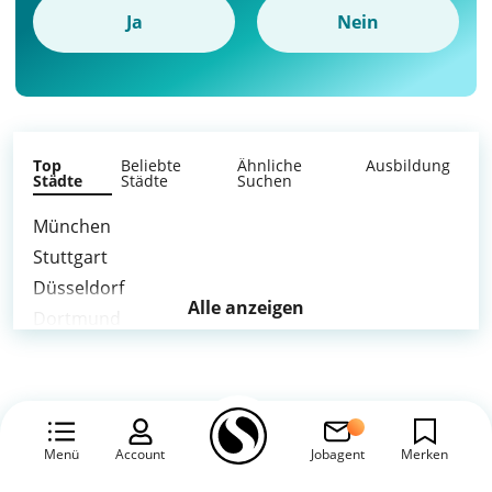
Ja
Nein
Top
Beliebte
Ähnliche
Ausbildung
Städte
Städte
Suchen
München
Stuttgart
Düsseldorf
Alle anzeigen
Dortmund
Duisburg
Mönchengladbach
Krefeld
Hagen
Menü
Account
Jobagent
Merken
Mülheim an der Ruhr