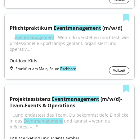
Pflichtpraktikum 
Eventmanagement
 (m/w/d)
"...
Eventmanagement
 . Wenn du verstehen möchtest, wie 
professionelle Sportcamps geplant, organisiert und 
operativ..."
Outdoor Kids
Frankfurt am Main, Raum
Eschborn
Vollzeit
Projektassistenz 
Eventmanagement
 (m/w/d)- 
Team-Events & Operations
"...und entlastest das Team. Du bekommst tiefe Einblicke 
in das 
Eventmanagement
 und kannst – wenn du 
möchtest –..."
DO! MArketing und Events GmbH