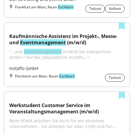
Frankfurt am Main, Raum
Eschborn
Teilzeit
Vollzeit
Kaufmännische Assistenz im Projekt-, Messe- 
und 
Eventmanagement
 (m/w/d)
"...und 
Eventmanagement
 (m/w/d) bei expopartner 
GmbH ? Auf der Jobplattform Instaffo..."
Instaffo GmbH
Flörsheim am Main, Raum
Eschborn
Teilzeit
Werkstudent Customer Service im 
Veranstaltungsmanagement (m/w/d)
Beim VDMA arbeiten Sie nicht für ein einzelnes 
Unternehmen - Sie arbeiten für über 3.500 und für...