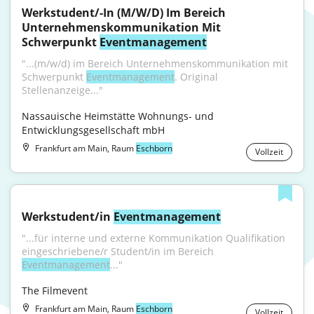
Werkstudent/-In (M/W/D) Im Bereich 
Unternehmenskommunikation Mit 
Schwerpunkt 
Eventmanagement
"...(m/w/d) im Bereich Unternehmenskommunikation mit 
Schwerpunkt 
Eventmanagement
. Original 
Stellenanzeige..."
Nassauische Heimstätte Wohnungs- und 
Entwicklungsgesellschaft mbH
Frankfurt am Main, Raum
Eschborn
Vollzeit
Werkstudent/in 
Eventmanagement
"...für interne und externe Kommunikation Qualifikation 
eingeschriebene/r Student/in im Bereich 
Eventmanagement
..."
The Filmevent
Frankfurt am Main, Raum
Eschborn
Vollzeit