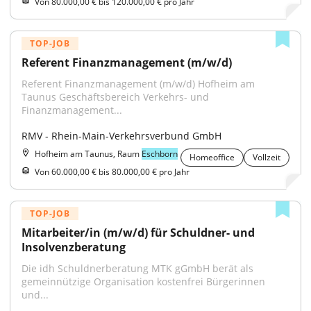
Von 80.000,00 € bis 120.000,00 € pro Jahr
TOP-JOB
Referent Finanzmanagement (m/w/d)
Referent Finanzmanagement (m/w/d) Hofheim am 
Taunus Geschäftsbereich Verkehrs- und 
Finanzmanagement...
RMV - Rhein-Main-Verkehrsverbund GmbH
Hofheim am Taunus, Raum
Eschborn
Homeoffice
Vollzeit
Von 60.000,00 € bis 80.000,00 € pro Jahr
TOP-JOB
Mitarbeiter/in (m/w/d) für Schuldner- und 
Insolvenzberatung
Die idh Schuldnerberatung MTK gGmbH berät als 
gemeinnützige Organisation kostenfrei Bürgerinnen 
und...