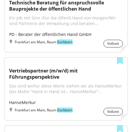
Technische Beratung für anspruchsvolle 
Bauprojekte der öffentlichen Hand
Ein Job mit Sinn /Für die öffentl.Hand von morgen/Wir 
sind Partnerin der Verwaltung und beraten...
PD - Berater der öffentlichen Hand GmbH
Frankfurt am Main, Raum
Eschborn
Vollzeit
Vertriebspartner (m/w/d) mit 
Führungsperspektive
Das sind wirFür diese Werte stehen wir als HanseMerkur. 
Das Motto "Hand in Hand ist... HanseMerkur"...
HanseMerkur
Frankfurt am Main, Raum
Eschborn
Vollzeit