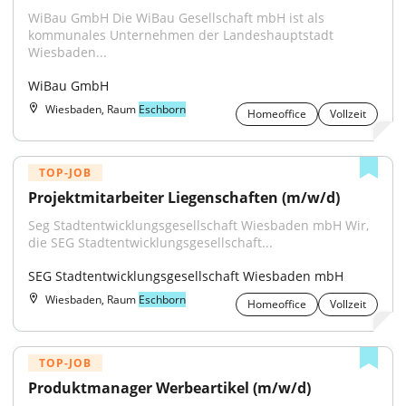
WiBau GmbH Die WiBau Gesellschaft mbH ist als 
kommunales Unternehmen der Landeshauptstadt 
Wiesbaden...
WiBau GmbH
Wiesbaden, Raum
Eschborn
Homeoffice
Vollzeit
TOP-JOB
Projektmitarbeiter Liegenschaften (m/w/d)
Seg Stadtentwicklungsgesellschaft Wiesbaden mbH Wir, 
die SEG Stadtentwicklungsgesellschaft...
SEG Stadtentwicklungsgesellschaft Wiesbaden mbH
Wiesbaden, Raum
Eschborn
Homeoffice
Vollzeit
TOP-JOB
Produktmanager Werbeartikel (m/w/d)