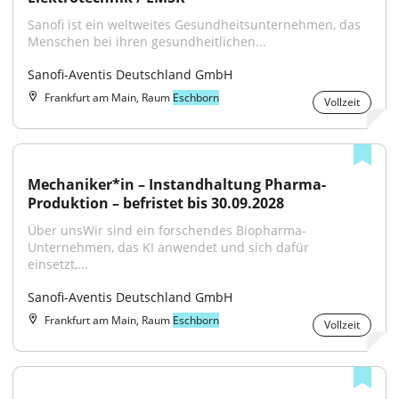
Sanofi ist ein weltweites Gesundheitsunternehmen, das 
Menschen bei ihren gesundheitlichen...
Sanofi-Aventis Deutschland GmbH
Frankfurt am Main, Raum
Eschborn
Vollzeit
Mechaniker*in – Instandhaltung Pharma-
Produktion – befristet bis 30.09.2028
Über unsWir sind ein forschendes Biopharma-
Unternehmen, das KI anwendet und sich dafür 
einsetzt,...
Sanofi-Aventis Deutschland GmbH
Frankfurt am Main, Raum
Eschborn
Vollzeit