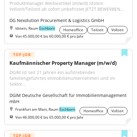
Produktmanager Werbeartikel (m/w/d) Idstein 
Vollzeit/Teilzeit ab sofort unbefristet JETZT BEWERBEN...
DG Nexolution Procurement & Logistics GmbH
Idstein, Raum
Eschborn
Homeoffice
Teilzeit
Vollzeit
Von 45.000,00 € bis 60.000,00 € pro Jahr
TOP-JOB
Kaufmännischer Property Manager (m/w/d)
DGIM ist seit 21 Jahren ein aufstrebendes 
familiengeführtes Immobilienunternehmen und im 
Sektor...
DGIM Deutsche Gesellschaft für Immobilienmanagement 
mbH
Frankfurt am Main, Raum
Eschborn
Homeoffice
Vollzeit
Von 46.000,00 € bis 65.000,00 € pro Jahr
TOP-JOB