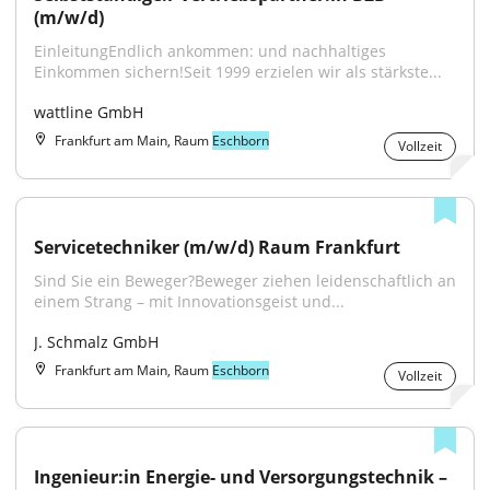
(m/w/d)
EinleitungEndlich ankommen: und nachhaltiges 
Einkommen sichern!Seit 1999 erzielen wir als stärkste...
wattline GmbH
Frankfurt am Main, Raum
Eschborn
Vollzeit
Servicetechniker (m/w/d) Raum Frankfurt
Sind Sie ein Beweger?Beweger ziehen leidenschaftlich an 
einem Strang – mit Innovationsgeist und...
J. Schmalz GmbH
Frankfurt am Main, Raum
Eschborn
Vollzeit
Ingenieur:in Energie- und Versorgungstechnik – 