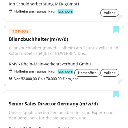
idh Schuldnerberatung MTK gGmbH
Hofheim am Taunus, Raum
Eschborn
Vollzeit
TOP-JOB
Bilanzbuchhalter (m/w/d)
Bilanzbuchhalter (m/w/d) Hofheim am Taunus Vollzeit ab 
sofort unbefristet JETZT BEWERBEN Die...
RMV - Rhein-Main-Verkehrsverbund GmbH
Hofheim am Taunus, Raum
Eschborn
Homeoffice
Vollzeit
Von 52.000,00 € bis 70.000,00 € pro Jahr
Senior Sales Director Germany (m/w/d)
Unsere qualifizierten Personalberater sind Experten in 
den Bereichen, für die sie besetzen, und...