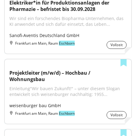
Elektriker*in für Produktionsanlagen der 
Pharmazie – befristet bis 30.09.2028
Wir sind ein forschendes Biopharma-Unternehmen, das 
KI anwendet und sich dafür einsetzt, das Leben...
Sanofi-Aventis Deutschland GmbH
Frankfurt am Main, Raum
Eschborn
Vollzeit
Projektleiter (m/w/d) – Hochbau / 
Wohnungsbau
Einleitung"Wir bauen Zukunft!" – unter diesem Slogan 
entwickelt sich weisenburger nachhaltig: 1955...
weisenburger bau GmbH
Frankfurt am Main, Raum
Eschborn
Vollzeit