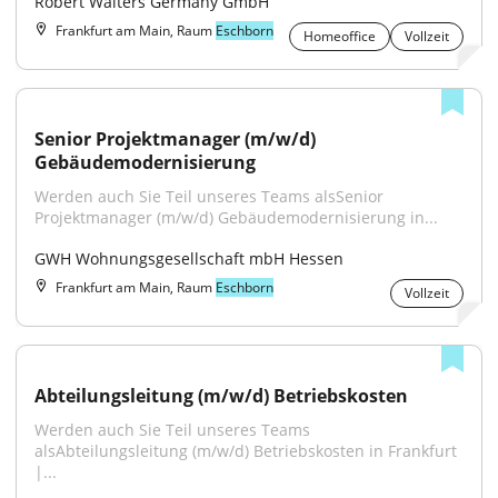
Robert Walters Germany GmbH
Frankfurt am Main, Raum
Eschborn
Homeoffice
Vollzeit
Senior Projektmanager (m/w/d) 
Gebäudemodernisierung
Werden auch Sie Teil unseres Teams alsSenior 
Projektmanager (m⁠/⁠w⁠/⁠d) Gebäudemodernisierung in...
GWH Wohnungsgesellschaft mbH Hessen
Frankfurt am Main, Raum
Eschborn
Vollzeit
Abteilungsleitung (m/w/d) Betriebskosten
Werden auch Sie Teil unseres Teams 
alsAbteilungsleitung (m⁠/⁠w⁠/⁠d) Betriebskosten in Frankfurt 
|...