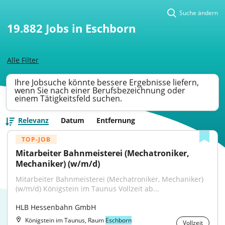
Suche ändern
19.882
Jobs in Eschborn
Alle Filter
Ihre Jobsuche könnte bessere Ergebnisse liefern,
wenn Sie nach einer Berufsbezeichnung oder
einem Tätigkeitsfeld suchen.
Relevanz
Datum
Entfernung
TOP-JOB
Mitarbeiter Bahnmeisterei (Mechatroniker, 
Mechaniker) (w/m/d)
Mitarbeiter Bahnmeisterei (Mechatroniker, Mechaniker) 
(w/m/d) Königstein im Taunus Vollzeit ab...
HLB Hessenbahn GmbH
Königstein im Taunus, Raum
Eschborn
Vollzeit