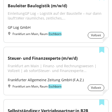
Bauleiter Baulogistik (m/w/d)
EinleitungGP Log – Logistik auf der Baustelle – nur dann 
läuft’sWer räumliches, zeitliches,...
GP Log GmbH
Frankfurt am Main, Raum
Eschborn
Vollzeit
Steuer- und Finanzexperte (m/w/d)
Frankfurt am Main | Finanz- und Rechnungswesen | 
Vollzeit | ab sofortSteuer- und Finanzexperte...
Frankfurter Allgemeine Zeitung GmbH (F.A.Z.)
Frankfurt am Main, Raum
Eschborn
Vollzeit
Selbstständige:r Vertriebspartner:in B2B 