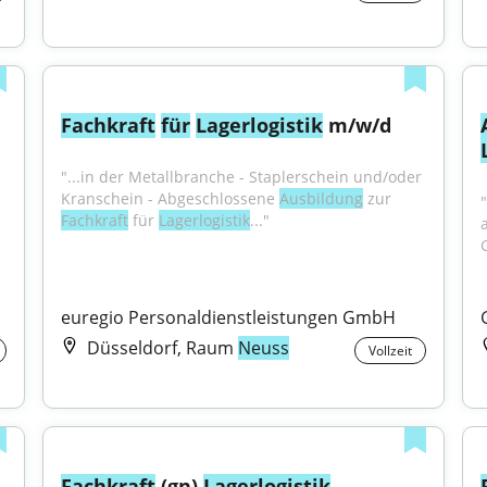
Fachkraft
für
Lagerlogistik
 m/w/d
"...in der Metallbranche - Staplerschein und/oder 
Kranschein - Abgeschlossene 
Ausbildung
 zur 
Fachkraft
 für 
Lagerlogistik
..."
euregio Personaldienstleistungen GmbH
Düsseldorf, Raum
Neuss
Vollzeit
Fachkraft
 (gn) 
Lagerlogistik