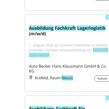
Ausbildung
Fachkraft
Lagerlogistik
(m/w/d)
"...August 2026 an unseren Standorte in Krefeld 
und/oder Kempen eineAusbildung zur 
Fachkraft
Lagerlogistik
..."
Auto Becker Hans Klausmann GmbH & Co. 
KG
Krefeld, Raum
Neuss
Vollzeit
Ausbildung
: 
Fachkraft
für