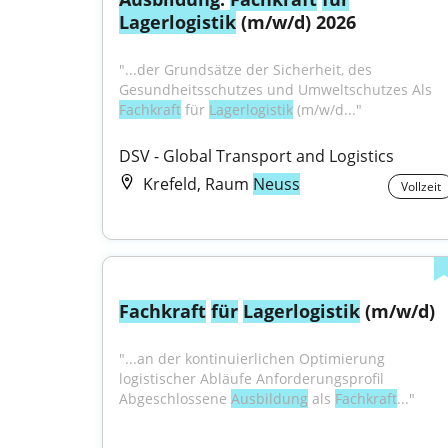
Lagerlogistik
 (m/w/d) 2026
"...der Grundsätze der Sicherheit, des 
Gesundheitsschutzes und Umweltschutzes Als 
Fachkraft
 für 
Lagerlogistik
 (m/w/d..."
DSV - Global Transport and Logistics
Krefeld, Raum
Neuss
Vollzeit
Fachkraft
für
Lagerlogistik
 (m/w/d)
"...an der kontinuierlichen Optimierung 
logistischer Abläufe Anforderungsprofil 
Abgeschlossene 
Ausbildung
 als 
Fachkraft
..."