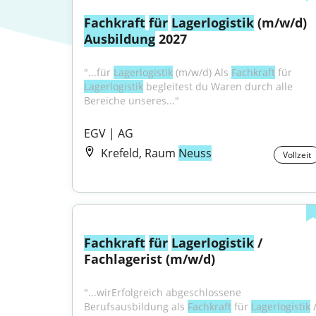
Fachkraft
für
Lagerlogistik
 (m/w/d) 
Ausbildung
 2027
"...für 
Lagerlogistik
 (m/w/d) Als 
Fachkraft
 für 
Lagerlogistik
 begleitest du Waren durch alle 
Bereiche unseres..."
EGV | AG
Krefeld, Raum
Neuss
Vollzeit
Fachkraft
für
Lagerlogistik
 / 
Fachlagerist (m/w/d)
"...wirErfolgreich abgeschlossene 
Berufsausbildung als 
Fachkraft
 für 
Lagerlogistik
 /