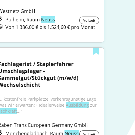
Westnetz GmbH
Pulheim, Raum
Neuss
Vollzeit
Von 1.386,00 € bis 1.524,60 € pro Monat
Fachlagerist / Staplerfahrer 
Umschlagslager - 
Sammelgut/Stückgut​ (m/w/d) 
Wechselschicht
"...kostenfreie Parkplätze, verkehrsgünstige Lage 
Was wir erwarten: • Idealerweise 
Ausbildung
 zur 
Fachkraft
..."
Raben Trans European Germany GmbH
Mönchengladbach, Raum
Neuss
Vollzeit