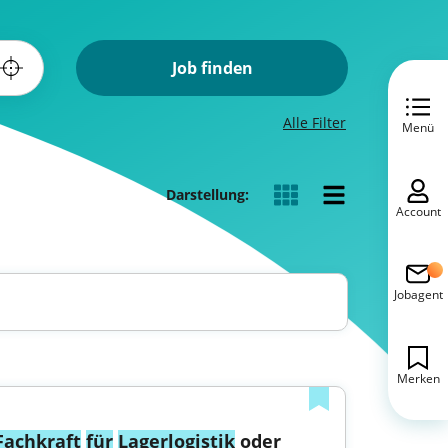
Job finden
Alle Filter
Menü
Darstellung:
Account
Jobagent
Merken
Fachkraft
für
Lagerlogistik
 oder 