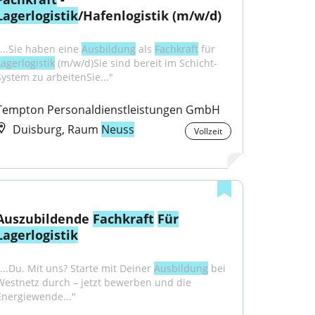
Lagerlogistik
/Hafenlogistik (m/w/d)
"...Sie haben eine 
Ausbildung
 als 
Fachkraft
 für 
Lagerlogistik
 (m/w/d)Sie sind bereit im Schicht-
System zu arbeitenSie..."
Tempton Personaldienstleistungen GmbH
Duisburg, Raum
Neuss
Vollzeit
Auszubildende 
Fachkraft
Für
Lagerlogistik
"...Du. Mit uns? Starte mit Deiner 
Ausbildung
 bei 
Westnetz durch – jetzt bewerben und die 
Energiewende..."