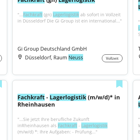
"...
Fachkraft
 (gn) 
Lagerlogistik
 ab sofort in Vollzeit 
in Düsseldorf Die Gi Group ist ein international..."
Gi Group Deutschland GmbH
Düsseldorf, Raum
Neuss
Vollzeit
Fachkraft
 - 
Lagerlogistik
 (m/w/d)* in 
Rheinhausen
"...Sie jetzt Ihre berufliche Zukunft 
inRheinhausen als 
Fachkraft
 - 
Lagerlogistik
(m/w/d) *: Ihre Aufgaben: - Prüfung..."