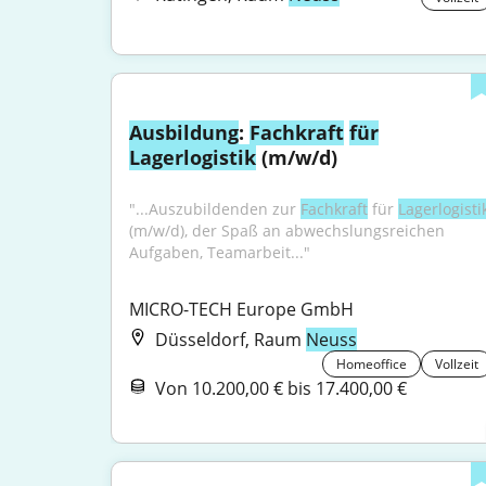
Ausbildung
: 
Fachkraft
für
Lagerlogistik
 (m/w/d)
"...Auszubildenden zur 
Fachkraft
 für 
Lagerlogisti
(m/w/d), der Spaß an abwechslungsreichen 
Aufgaben, Teamarbeit..."
MICRO-TECH Europe GmbH
Düsseldorf, Raum
Neuss
Homeoffice
Vollzeit
Von 10.200,00 € bis 17.400,00 €