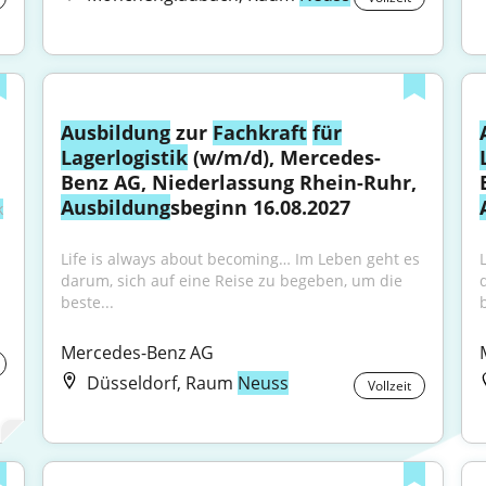
Ausbildung
 zur 
Fachkraft
für
Lagerlogistik
 (w/m/d), Mercedes-
Benz AG, Niederlassung Rhein-Ruhr, 
Ausbildung
sbeginn 16.08.2027
k
Life is always about becoming… Im Leben geht es 
darum, sich auf eine Reise zu begeben, um die 
beste...
b
Mercedes-Benz AG
Düsseldorf, Raum
Neuss
Vollzeit