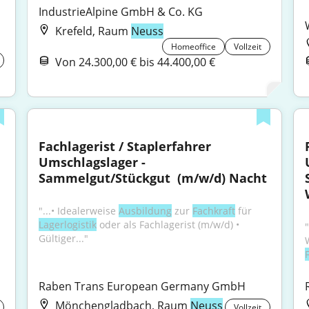
IndustrieAlpine GmbH & Co. KG
Krefeld, Raum
Neuss
Homeoffice
Vollzeit
Von 24.300,00 € bis 44.400,00 €
Fachlagerist / Staplerfahrer 
Umschlagslager - 
Sammelgut/Stückgut ​ (m/w/d) Nacht
"...• Idealerweise 
Ausbildung
 zur 
Fachkraft
 für 
Lagerlogistik
 oder als Fachlagerist (m/w/d) • 
Gültiger..."
Raben Trans European Germany GmbH
Mönchengladbach, Raum
Neuss
Vollzeit