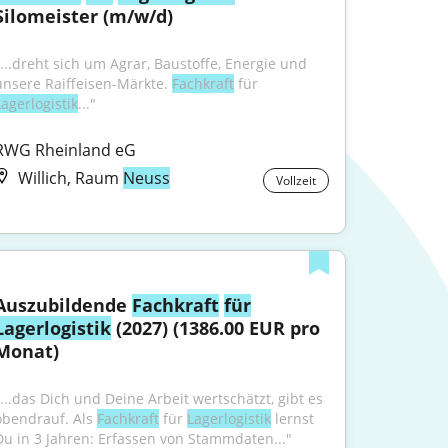
Silomeister (m/w/d)
"...dreht sich um Agrar, Baustoffe, Energie und 
unsere Raiffeisen-Märkte. 
Fachkraft
 für 
Lagerlogistik
..."
RWG Rheinland eG
Willich, Raum
Neuss
Vollzeit
Auszubildende 
Fachkraft
für
Lagerlogistik
 (2027) (1386.00 EUR pro 
Monat)
"...das Dich und Deine Arbeit wertschätzt, gibt es 
obendrauf. Als 
Fachkraft
 für 
Lagerlogistik
 lernst 
Du in 3 Jahren: Erfassen von Stammdaten..."