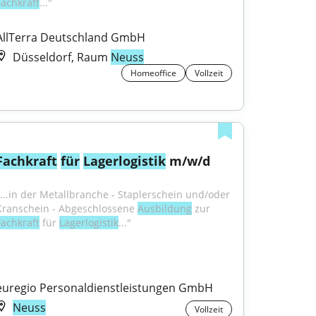
Fachkraft
..."
AllTerra Deutschland GmbH
Düsseldorf, Raum
Neuss
Homeoffice
Vollzeit
Fachkraft
für
Lagerlogistik
 m/w/d
"...in der Metallbranche - Staplerschein und/oder 
Kranschein - Abgeschlossene 
Ausbildung
 zur 
Fachkraft
 für 
Lagerlogistik
..."
euregio Personaldienstleistungen GmbH
Neuss
Vollzeit