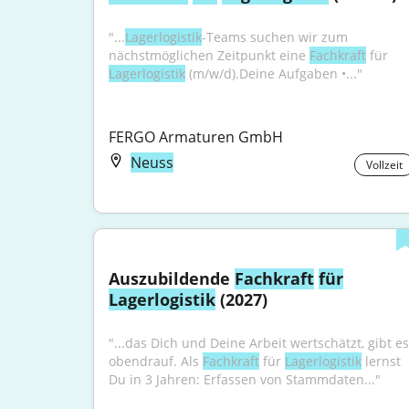
"...
Lagerlogistik
-Teams suchen wir zum 
nächstmöglichen Zeitpunkt eine 
Fachkraft
 für 
Lagerlogistik
 (m/w/d).Deine Aufgaben •..."
FERGO Armaturen GmbH
Neuss
Vollzeit
Auszubildende 
Fachkraft
für
Lagerlogistik
 (2027)
"...das Dich und Deine Arbeit wertschätzt, gibt es 
obendrauf. Als 
Fachkraft
 für 
Lagerlogistik
 lernst 
Du in 3 Jahren: Erfassen von Stammdaten..."