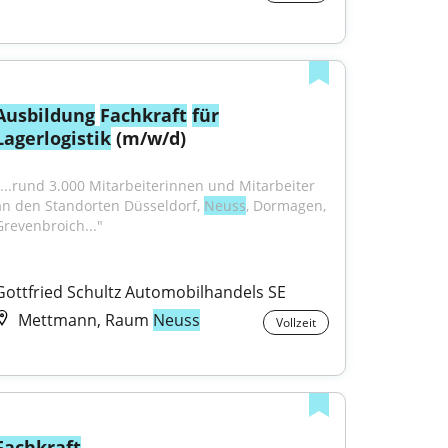
Ausbildung
Fachkraft
für
Lagerlogistik
 (m/w/d)
"...rund 3.000 Mitarbeiterinnen und Mitarbeiter 
an den Standorten Düsseldorf, 
Neuss
, Dormagen, 
Grevenbroich..."
Gottfried Schultz Automobilhandels SE
Mettmann, Raum
Neuss
Vollzeit
Fachkraft
 - 