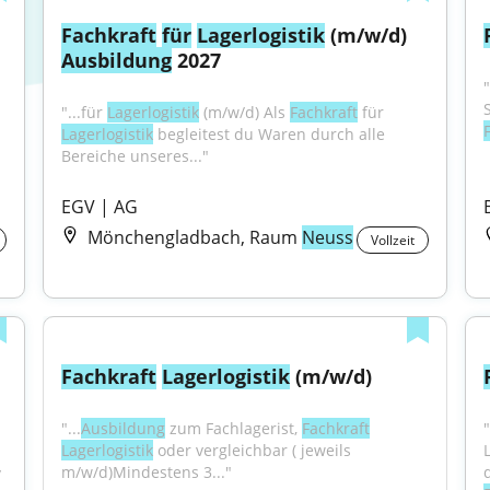
Fachkraft
für
Lagerlogistik
 (m/w/d) 
Ausbildung
 2027
"...für 
Lagerlogistik
 (m/w/d) Als 
Fachkraft
 für 
Lagerlogistik
 begleitest du Waren durch alle 
Bereiche unseres..."
EGV | AG
Mönchengladbach, Raum
Neuss
Vollzeit
Fachkraft
Lagerlogistik
 (m/w/d)
"...
Ausbildung
 zum Fachlagerist, 
Fachkraft
Lagerlogistik
 oder vergleichbar ( jeweils 
m/w/d)Mindestens 3..."
 