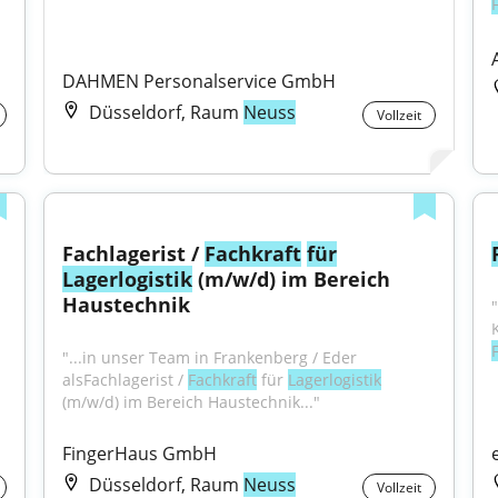
DAHMEN Personalservice GmbH
Düsseldorf, Raum
Neuss
Vollzeit
Fachlagerist / 
Fachkraft
für
Lagerlogistik
 (m/w/d) im Bereich 
Haustechnik
"...in unser Team in Frankenberg / Eder 
alsFachlagerist / 
Fachkraft
 für 
Lagerlogistik
(m/w/d) im Bereich Haustechnik..."
FingerHaus GmbH
Düsseldorf, Raum
Neuss
Vollzeit