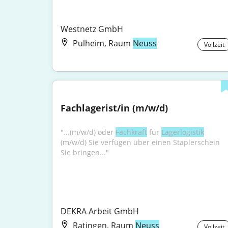
Westnetz GmbH
Pulheim, Raum
Neuss
Vollzeit
Fachlagerist/in (m/w/d)
"...(m/w/d) oder 
Fachkraft
 für 
Lagerlogistik
(m/w/d) Sie verfügen über einen Staplerschein 
Sie bringen..."
DEKRA Arbeit GmbH
Ratingen, Raum
Neuss
Vollzeit