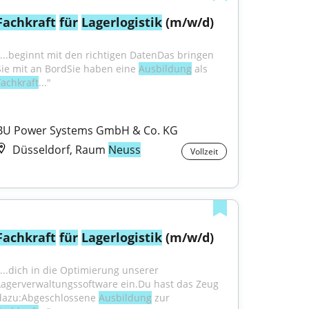
Fachkraft
für
Lagerlogistik
 (m/w/d)
"...beginnt mit den richtigen DatenDas bringen 
Sie mit an BordSie haben eine 
Ausbildung
 als 
Fachkraft
..."
BU Power Systems GmbH & Co. KG
Düsseldorf, Raum
Neuss
Vollzeit
Fachkraft
für
Lagerlogistik
 (m/w/d)
"...dich in die Optimierung unserer 
Lagerverwaltungssoftware ein.Du hast das Zeug 
dazu:Abgeschlossene 
Ausbildung
 zur 