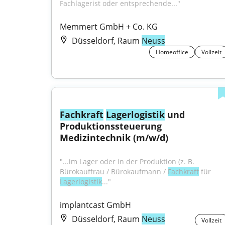
Fachlagerist oder entsprechende..."
Memmert GmbH + Co. KG
Düsseldorf, Raum
Neuss
Homeoffice
Vollzeit
Fachkraft
Lagerlogistik
 und 
Produktionssteuerung 
Medizintechnik (m/w/d)
"...im Lager oder in der Produktion (z. B. 
Bürokauffrau / Bürokaufmann / 
Fachkraft
 für 
Lagerlogistik
..."
implantcast GmbH
Düsseldorf, Raum
Neuss
Vollzeit