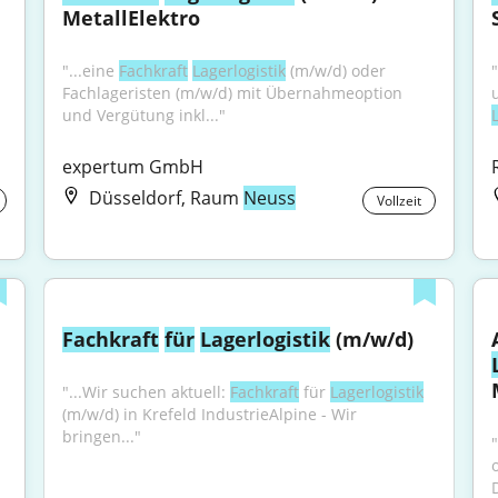
MetallElektro
"...eine 
Fachkraft
Lagerlogistik
 (m/w/d) oder 
Fachlageristen (m/w/d) mit Übernahmeoption 
und Vergütung inkl..."
expertum GmbH
Düsseldorf, Raum
Neuss
Vollzeit
Fachkraft
für
Lagerlogistik
 (m/w/d)
"...Wir suchen aktuell: 
Fachkraft
 für 
Lagerlogistik
(m/w/d) in Krefeld IndustrieAlpine - Wir 
bringen..."