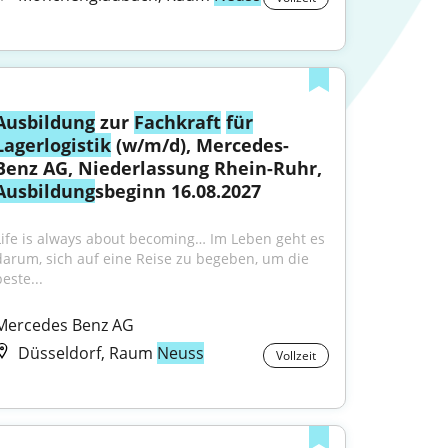
Ausbildung
 zur 
Fachkraft
für
Lagerlogistik
 (w/m/d), Mercedes-
Benz AG, Niederlassung Rhein-Ruhr, 
Ausbildung
sbeginn 16.08.2027
Life is always about becoming… Im Leben geht es 
darum, sich auf eine Reise zu begeben, um die 
este...
Mercedes Benz AG
Düsseldorf, Raum
Neuss
Vollzeit