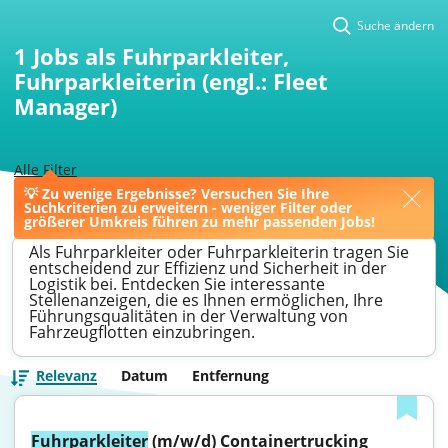
Suche ändern
1
Jobs als Fuhrparkleiter,
Fuhrparkleiterin (engl.: Fleet
Manager)
Alle Filter
💡 Zu wenige Ergebnisse? Versuchen Sie Ihre
>
Tornesch
>
Fuhrparkleiter
Suchkriterien zu erweitern - weniger Filter oder
größerer Umkreis führen zu mehr passenden Jobs!
Als Fuhrparkleiter oder Fuhrparkleiterin tragen Sie
entscheidend zur Effizienz und Sicherheit in der
Logistik bei. Entdecken Sie interessante
Stellenanzeigen, die es Ihnen ermöglichen, Ihre
Führungsqualitäten in der Verwaltung von
Fahrzeugflotten einzubringen.
Relevanz
Datum
Entfernung
Fuhrparkleiter
 (m/w/d) Containertrucking