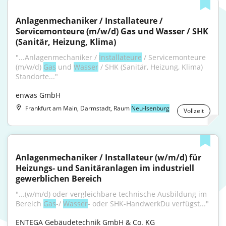
Anlagenmechaniker / Installateure / 
Servicemonteure (m/w/d) Gas und Wasser / SHK 
(Sanitär, Heizung, Klima)
"...Anlagenmechaniker / 
Installateure
 / Servicemonteure 
(m/w/d) 
Gas
 und 
Wasser
 / SHK (Sanitär, Heizung, Klima) 
Standorte..."
enwas GmbH
Frankfurt am Main, Darmstadt, Raum
Neu-Isenburg
Vollzeit
Anlagenmechaniker / Installateur (w/m/d) für 
Heizungs- und Sanitäranlagen im industriell 
gewerblichen Bereich
"...(w/m/d) oder vergleichbare technische Ausbildung im 
Bereich 
Gas
-/ 
Wasser
- oder SHK-HandwerkDu verfügst..."
ENTEGA Gebäudetechnik GmbH & Co. KG