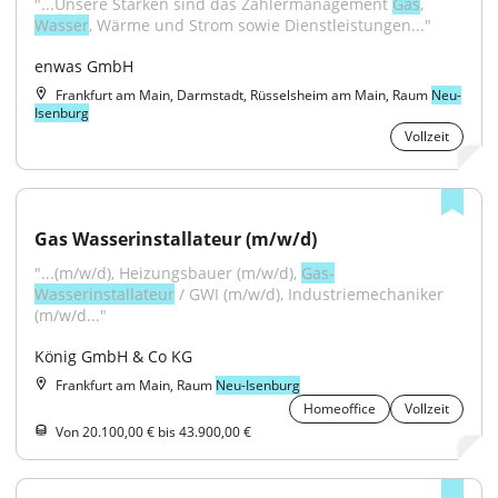
"...Unsere Stärken sind das Zählermanagement 
Gas
, 
Wasser
, Wärme und Strom sowie Dienstleistungen..."
enwas GmbH
Frankfurt am Main, Darmstadt, Rüsselsheim am Main, Raum
Neu-
Isenburg
Vollzeit
Gas Wasserinstallateur (m/w/d)
"...(m/w/d), Heizungsbauer (m/w/d), 
Gas-
Wasserinstallateur
 / GWI (m/w/d), Industriemechaniker 
(m/w/d..."
König GmbH & Co KG
Frankfurt am Main, Raum
Neu-Isenburg
Homeoffice
Vollzeit
Von 20.100,00 € bis 43.900,00 €