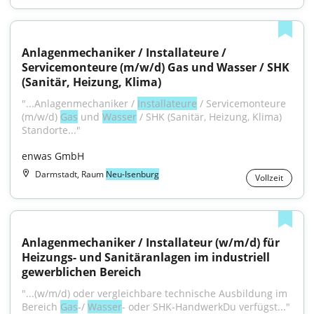
Anlagenmechaniker / Installateure / 
Servicemonteure (m/w/d) Gas und Wasser / SHK 
(Sanitär, Heizung, Klima)
"...Anlagenmechaniker / 
Installateure
 / Servicemonteure 
(m/w/d) 
Gas
 und 
Wasser
 / SHK (Sanitär, Heizung, Klima) 
Standorte..."
enwas GmbH
Darmstadt, Raum
Neu-Isenburg
Vollzeit
Anlagenmechaniker / Installateur (w/m/d) für 
Heizungs- und Sanitäranlagen im industriell 
gewerblichen Bereich
"...(w/m/d) oder vergleichbare technische Ausbildung im 
Bereich 
Gas
-/ 
Wasser
- oder SHK-HandwerkDu verfügst..."