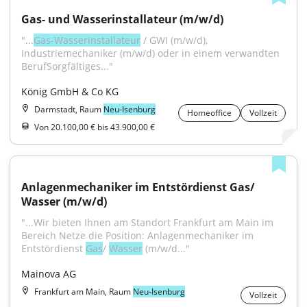
Gas- und Wasserinstallateur (m/w/d)
"...
Gas-Wasserinstallateur
 / GWI (m/w/d), 
Industriemechaniker (m/w/d) oder in einem verwandten 
BerufSorgfältiges..."
König GmbH & Co KG
Darmstadt, Raum
Neu-Isenburg
Homeoffice
Vollzeit
Von 20.100,00 € bis 43.900,00 €
Anlagenmechaniker im Entstördienst Gas/ 
Wasser (m/w/d)
"...Wir bieten Ihnen am Standort Frankfurt am Main im 
Bereich Netze die Position: Anlagenmechaniker im 
Entstördienst 
Gas
/ 
Wasser
 (m/w/d..."
Mainova AG
Frankfurt am Main, Raum
Neu-Isenburg
Vollzeit