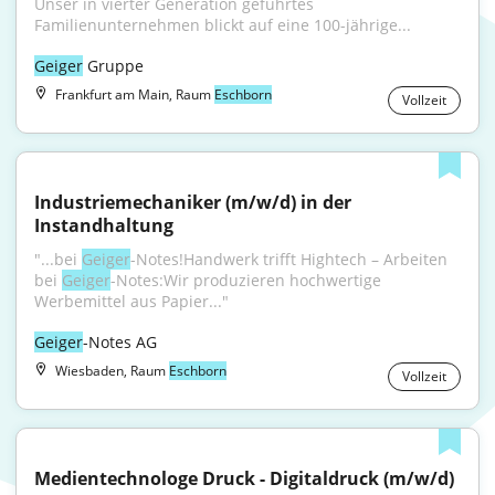
Unser in vierter Generation geführtes 
Familienunternehmen blickt auf eine 100-jährige...
Geiger
 Gruppe
Frankfurt am Main, Raum
Eschborn
Vollzeit
Industriemechaniker (m/w/d) in der 
Instandhaltung
"...bei 
Geiger
-Notes!Handwerk trifft Hightech – Arbeiten 
bei 
Geiger
-Notes:Wir produzieren hochwertige 
Werbemittel aus Papier..."
Geiger
-Notes AG
Wiesbaden, Raum
Eschborn
Vollzeit
Medientechnologe Druck - Digitaldruck (m/w/d)