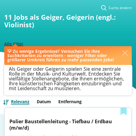
Suche ändern
11
Jobs als Geiger, Geigerin (engl.:
Violinist)
Alle Filter
💡 Zu wenige Ergebnisse? Versuchen Sie Ihre
>
Eschborn
>
Geiger
Suchkriterien zu erweitern - weniger Filter oder
größerer Umkreis führen zu mehr passenden Jobs!
Als Geiger oder Geigerin spielen Sie eine zentrale
Rolle in der Musik- und Kulturwelt. Entdecken Sie
vielfältige Stellenangebote, die Ihnen ermöglichen,
Ihre künstlerischen Fähigkeiten einzubringen und
mit Leidenschaft zu musizieren.
Relevanz
Datum
Entfernung
Polier Baustellenleitung - Tiefbau / Erdbau 
(m/w/d)