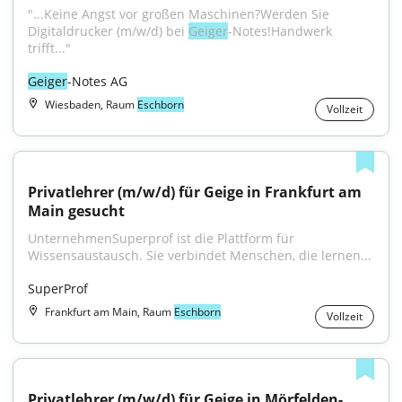
"...Keine Angst vor großen Maschinen?Werden Sie 
Digitaldrucker (m/w/d) bei 
Geiger
-Notes!Handwerk 
trifft..."
Geiger
-Notes AG
Wiesbaden, Raum
Eschborn
Vollzeit
Privatlehrer (m/w/d) für Geige in Frankfurt am 
Main gesucht
UnternehmenSuperprof ist die Plattform für 
Wissensaustausch. Sie verbindet Menschen, die lernen...
SuperProf
Frankfurt am Main, Raum
Eschborn
Vollzeit
Privatlehrer (m/w/d) für Geige in Mörfelden-