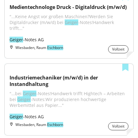
Medientechnologe Druck - Digitaldruck (m/w/d)
"...Keine Angst vor großen Maschinen?Werden Sie 
Digitaldrucker (m/w/d) bei 
Geiger
-Notes!Handwerk 
trifft..."
Geiger
-Notes AG
Wiesbaden, Raum
Eschborn
Vollzeit
Industriemechaniker (m/w/d) in der 
Instandhaltung
"...bei 
Geiger
-Notes!Handwerk trifft Hightech – Arbeiten 
bei 
Geiger
-Notes:Wir produzieren hochwertige 
Werbemittel aus Papier..."
Geiger
-Notes AG
Wiesbaden, Raum
Eschborn
Vollzeit