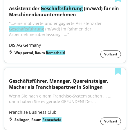
Assistenz der 
Geschäftsführung
 (m/w/d) für ein 
Maschinenbauunternehmen
"...eine motivierte und engagierte Assistenz der 
Geschäftsführung
 (m/w/d) im Rahmen der 
Arbeitnehmerüberlassung –..."
DIS AG Germany
Wuppertal, Raum
Remscheid
Vollzeit
Geschäftsführer, Manager, Quereinsteiger, 
Macher als Franchisepartner in Solingen
Wenn Sie nach einem Franchise-System suchen ... ... 
dann haben Sie es gerade GEFUNDEN! Der...
Franchise Business Club
Solingen, Raum
Remscheid
Vollzeit