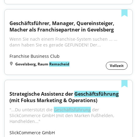
Geschäftsführer, Manager, Quereinsteiger, 
Macher als Franchisepartner in Gevelsberg
Wenn Sie nach einem Franchise-System suchen ... ... 
dann haben Sie es gerade GEFUNDEN! Der...
Franchise Business Club
Gevelsberg, Raum
Remscheid
Vollzeit
Strategische Assistenz der 
Geschäftsführung
(mit Fokus Marketing & Operations)
"...Du unterstützt die 
Geschäftsführung
 der 
SlickCommerce GmbH (mit den Marken Fußhelden, 
Handhelden..."
SlickCommerce GmbH