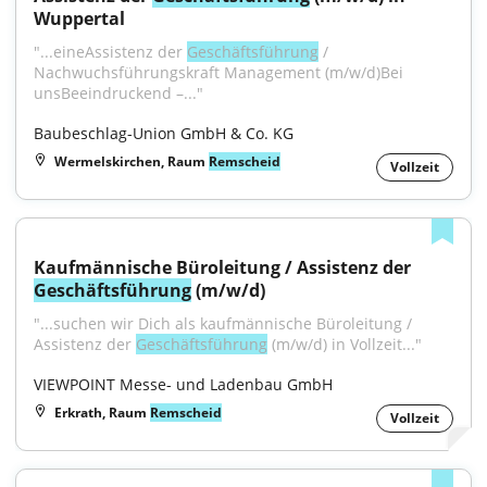
Wuppertal
"...eineAssistenz der 
Geschäftsführung
 / 
Nachwuchsführungskraft Management (m/w/d)Bei 
unsBeeindruckend –..."
Baubeschlag-Union GmbH & Co. KG
Wermelskirchen, Raum
Remscheid
Vollzeit
Kaufmännische Büroleitung / Assistenz der 
Geschäftsführung
 (m/w/d)
"...suchen wir Dich als kaufmännische Büroleitung / 
Assistenz der 
Geschäftsführung
 (m/w/d) in Vollzeit..."
VIEWPOINT Messe- und Ladenbau GmbH
Erkrath, Raum
Remscheid
Vollzeit