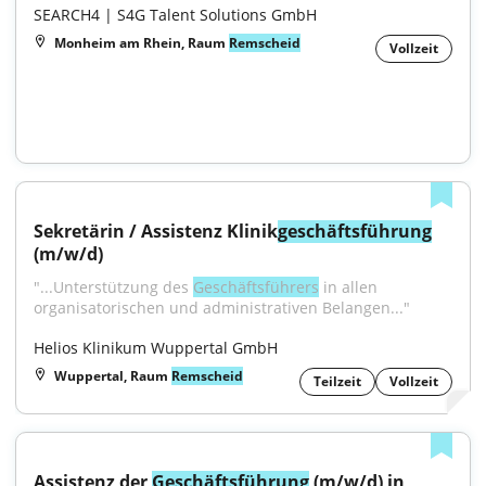
SEARCH4 | S4G Talent Solutions GmbH
Monheim am Rhein, Raum
Remscheid
Vollzeit
Sekretärin / Assistenz Klinik
geschäftsführung
(m/w/d)
"...Unterstützung des 
Geschäftsführers
 in allen 
organisatorischen und administrativen Belangen..."
Helios Klinikum Wuppertal GmbH
Wuppertal, Raum
Remscheid
Teilzeit
Vollzeit
Assistenz der 
Geschäftsführung
 (m/w/d) in 