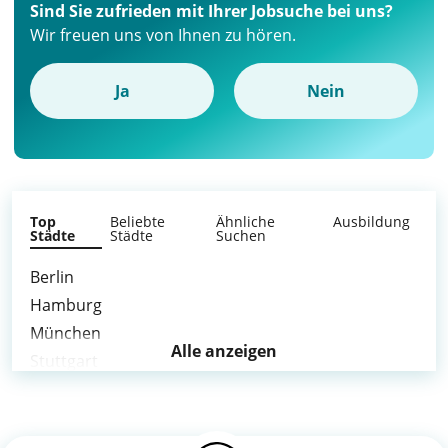
Sind Sie zufrieden mit Ihrer Jobsuche bei uns?
Wir freuen uns von Ihnen zu hören.
Ja
Nein
Top
Beliebte
Ähnliche
Ausbildung
Städte
Städte
Suchen
Berlin
Hamburg
München
Alle anzeigen
Stuttgart
Reutlingen
weitere Städte >