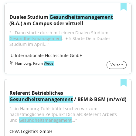
Duales Studium 
Gesundheitsmanagement
(B.A.) am Campus oder virtuell
"...Dann starte durch mit einem Dualen Studium 
Gesundheitsmanagement
. 👩⚕️ Starte Dein Duales 
Studium im April..."
IU Internationale Hochschule GmbH
Hamburg, Raum
Wedel
Vollzeit
Referent Betriebliches 
Gesundheitsmanagement
 / BEM & BGM (m/w/d)
"...in Hamburg-Fuhlsbüttel suchen wir zum 
nächstmöglichen Zeitpunkt Dich als:Referent Arbeits- 
und 
Gesundheitsmanagement
..."
CEVA Logistics GmbH