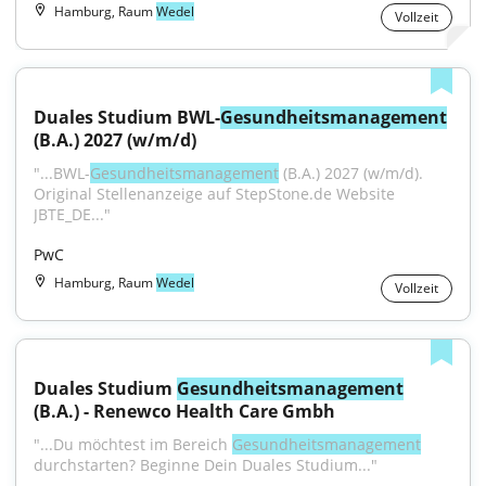
Hamburg, Raum
Wedel
Vollzeit
Duales Studium BWL-
Gesundheitsmanagement
(B.A.) 2027 (w/m/d)
"...BWL-
Gesundheitsmanagement
 (B.A.) 2027 (w/m/d). 
Original Stellenanzeige auf StepStone.de Website 
JBTE_DE..."
PwC
Hamburg, Raum
Wedel
Vollzeit
Duales Studium 
Gesundheitsmanagement
(B.A.) - Renewco Health Care Gmbh
"...Du möchtest im Bereich 
Gesundheitsmanagement
durchstarten? Beginne Dein Duales Studium..."