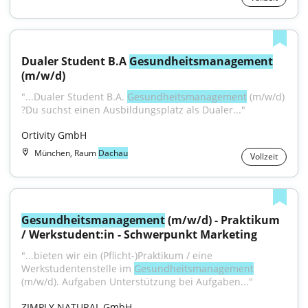
Dualer Student B.A 
Gesundheitsmanagement
(m/w/d)
"...Dualer Student B.A. 
Gesundheitsmanagement
 (m/w/d) 
?Du suchst einen Ausbildungsplatz als Dualer..."
Ortivity GmbH
München, Raum
Dachau
Vollzeit
Gesundheitsmanagement
 (m/w/d) - Praktikum 
/ Werkstudent:in - Schwerpunkt Marketing
"...bieten wir ein (Pflicht-)Praktikum / eine 
Werkstudentenstelle im 
Gesundheitsmanagement
(m/w/d). Aufgaben Unterstützung bei Aufgaben..."
ZIMPLY NATURAL GmbH