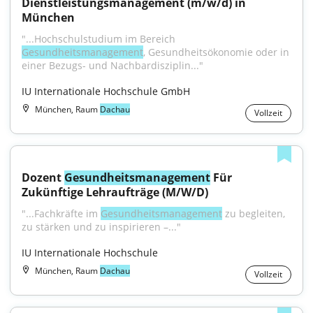
Dienstleistungsmanagement (m/w/d) in 
München
"...Hochschulstudium im Bereich 
Gesundheitsmanagement
, Gesundheitsökonomie oder in 
einer Bezugs- und Nachbardisziplin..."
IU Internationale Hochschule GmbH
München, Raum
Dachau
Vollzeit
Dozent 
Gesundheitsmanagement
 Für 
Zukünftige Lehraufträge (M/W/D)
"...Fachkräfte im 
Gesundheitsmanagement
 zu begleiten, 
zu stärken und zu inspirieren –..."
IU Internationale Hochschule
München, Raum
Dachau
Vollzeit