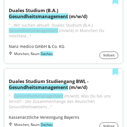
Duales Studium (B.A.) 
Gesundheitsmanagement
 (m/w/d)
"...Wir suchen aktuell: Duales Studium (B.A.) 
Gesundheitsmanagement
 (m/w/d) in München Du 
möchtest..."
Nanz medico GmbH & Co. KG
München, Raum
Dachau
Vollzeit
Duales Studium Studiengang BWL - 
Gesundheitsmanagement
 (m/w/d)
"...
Gesundheitsmanagement
 (m/w/d). Was Du bei uns 
lernst? - Die Zusammenhänge des deutschen 
Gesundheitswesens..."
Kassenärztliche Vereinigung Bayerns
München, Raum
Dachau
Vollzeit