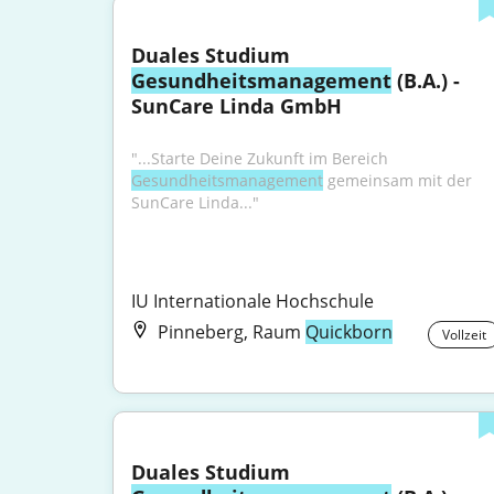
Duales Studium 
Gesundheitsmanagement
 (B.A.) - 
SunCare Linda GmbH
"...Starte Deine Zukunft im Bereich 
Gesundheitsmanagement
 gemeinsam mit der 
SunCare Linda..."
IU Internationale Hochschule
Pinneberg, Raum
Quickborn
Vollzeit
Duales Studium 