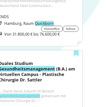
(m/w/d)UnternehmensbeschreibungKNDS 
Deutschland Steel Constructions...
KNDS
Hamburg, Raum
Quickborn
Homeoffice
Vollzeit
Von 31.800,00 € bis 76.600,00 €
Duales Studium 
Gesundheitsmanagement
 (B.A.) am 
virtuellen Campus - Plastische 
Chirurgie Dr. Sattler
"...Starte Deine Zukunft im Bereich 
Gesundheitsmanagement
 gemeinsam mit 
Plastische Chirurgie Dr..."