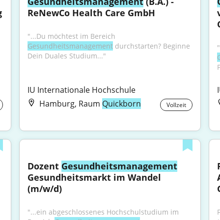
Gesundheitsmanagement
 (B.A.) - 
 
ReNewCo Health Care GmbH
"...Du möchtest im Bereich 
Gesundheitsmanagement
 durchstarten? Beginne 
Dein Duales Studium..."
IU Internationale Hochschule
Hamburg, Raum
Quickborn
Vollzeit
Dozent 
Gesundheitsmanagement
Gesundheitsmarkt im Wandel 
(m/w/d)
"...ein abgeschlossenes Hochschulstudium im 