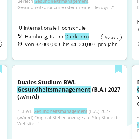
Bereich 
Gesundheitsmanagement
, 
Gesundheitsökonomie oder in einer Bezugs..."
IU Internationale Hochschule
Hamburg, Raum
Quickborn
Vollzeit
Von 32.000,00 € bis 44.000,00 € pro Jahr
Duales Studium BWL-
Gesundheitsmanagement
 (B.A.) 2027 
(w/m/d)
"...BWL-
Gesundheitsmanagement
 (B.A.) 2027 
(w/m/d).Original Stellenanzeige auf StepStone.de 
Website..."