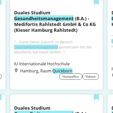
Duales Studium 
Gesundheitsmanagement
 (B.A.) - 
Medifortis Rahlstedt GmbH & Co KG 
(Kieser Hamburg Rahlstedt)
"...Starte Deine Zukunft im Bereich 
Gesundheitsmanagement
 gemeinsam mit der 
Medifortis Rahlstedt GmbH..."
IU Internationale Hochschule
Hamburg, Raum
Quickborn
Homeoffice
Vollzeit
Duales Studium 