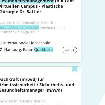
Gesundheitsmanagement
 (B.A.) am 
virtuellen Campus - Plastische 
Chirurgie Dr. Sattler
"...Starte Deine Zukunft im Bereich 
Gesundheitsmanagement
 gemeinsam mit 
Plastische Chirurgie Dr..."
IU Internationale Hochschule
Hamburg, Raum
Quickborn
Vollzeit
Fachkraft (m/w/d) für 
Arbeitssicherheit / Sicherheits- und 
Gesundheitsmanager (m/w/d)
Fachkraft für Arbeitssicherheit 