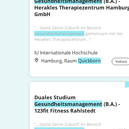
Gesundheitsmanagement
 (B.A.) - 
Herakles Therapiezentrum Hamburg
GmbH
"...Starte Deine Zukunft im Bereich 
Gesundheitsmanagement
 gemeinsam mit der 
Herakles Therapiezentrum..."
IU Internationale Hochschule
Hamburg, Raum
Quickborn
Vollzeit
Duales Studium 
Gesundheitsmanagement
 (B.A.) - 
123fit Fitness Rahlstedt
"...Starte Deine Zukunft im Bereich 