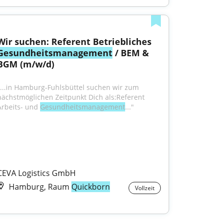
Wir suchen: Referent Betriebliches 
Gesundheitsmanagement
 / BEM & 
BGM (m/w/d)
"...in Hamburg-Fuhlsbüttel suchen wir zum 
nächstmöglichen Zeitpunkt Dich als:Referent 
Arbeits- und 
Gesundheitsmanagement
..."
CEVA Logistics GmbH
Hamburg, Raum
Quickborn
Vollzeit