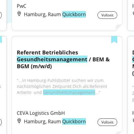
PwC
Hamburg, Raum
Quickborn
Vollzeit
Referent Betriebliches 
Gesundheitsmanagement
 / BEM & 
BGM (m/w/d)
len Studium 
"...in Hamburg-Fuhlsbüttel suchen wir zum 
 
nächstmöglichen Zeitpunkt Dich als:Referent 
Arbeits- und 
Gesundheitsmanagement
..."
CEVA Logistics GmbH
Hamburg, Raum
Quickborn
Vollzeit