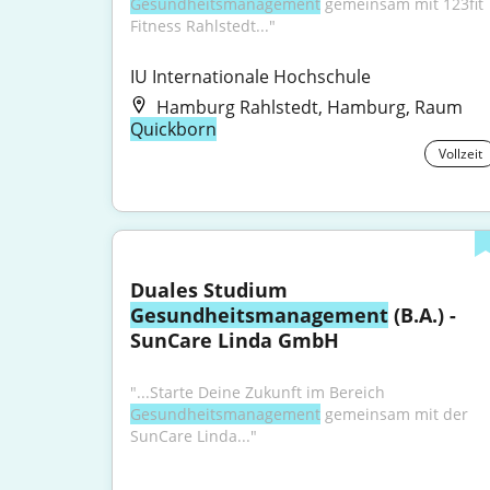
Gesundheitsmanagement
 gemeinsam mit 123fit 
Fitness Rahlstedt..."
IU Internationale Hochschule
Hamburg Rahlstedt, Hamburg, Raum
Quickborn
Vollzeit
Duales Studium 
Gesundheitsmanagement
 (B.A.) - 
SunCare Linda GmbH
"...Starte Deine Zukunft im Bereich 
Gesundheitsmanagement
 gemeinsam mit der 
SunCare Linda..."