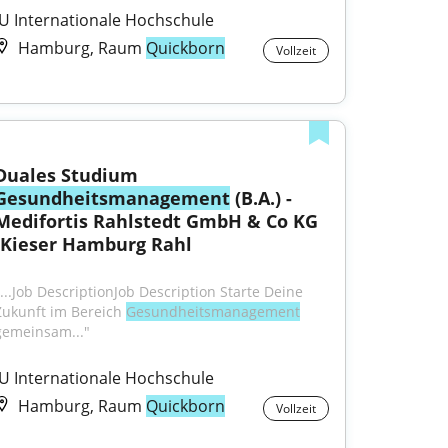
IU Internationale Hochschule
Hamburg, Raum
Quickborn
Vollzeit
Duales Studium 
Gesundheitsmanagement
 (B.A.) - 
Medifortis Rahlstedt GmbH & Co KG 
(Kieser Hamburg Rahl
"...Job DescriptionJob Description Starte Deine 
Zukunft im Bereich 
Gesundheitsmanagement
gemeinsam..."
IU Internationale Hochschule
Hamburg, Raum
Quickborn
Vollzeit