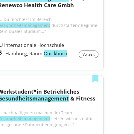
Renewco Health Care Gmbh
"...Du möchtest im Bereich 
Gesundheitsmanagement
 durchstarten? Beginne 
Dein Duales Studium..."
IU Internationale Hochschule
Hamburg, Raum
Quickborn
Vollzeit
Werkstudent*in Betriebliches 
Gesundheitsmanagement
 & Fitness
"...nachhaltiger zu machen. Im Team 
Gesundheitsmanagement
 setzen wir uns dafür 
ein, gesunde Rahmenbedingungen..."