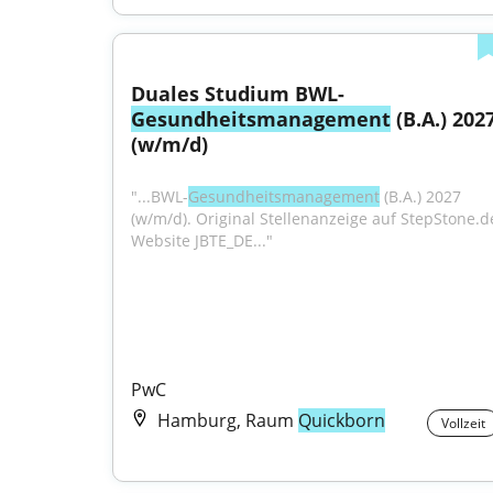
Duales Studium BWL-
Gesundheitsmanagement
 (B.A.) 2027
(w/m/d)
"...BWL-
Gesundheitsmanagement
 (B.A.) 2027 
(w/m/d). Original Stellenanzeige auf StepStone.de
Website JBTE_DE..."
PwC
Hamburg, Raum
Quickborn
Vollzeit