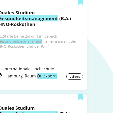
Duales Studium 
Gesundheitsmanagement
 (B.A.) - 
HNO-Roskothen
"...Starte Deine Zukunft im Bereich 
Gesundheitsmanagement
 gemeinsam mit der 
HNO-Roskothen und der IU..."
IU Internationale Hochschule
Hamburg, Raum
Quickborn
Vollzeit
Duales Studium 