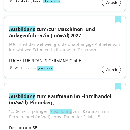
Barsbüttel, Raum
Quickborn
Vollzeit
Ausbildung
 zum/zur Maschinen- und 
Anlagenführer/in (m/w/d) 2027
FUCHS ist der weltweit größte unabhängige Anbieter von 
innovativen Schmierstofflösungen für nahezu...
FUCHS LUBRICANTS GERMANY GmbH
Wedel, Raum
Quickborn
Vollzeit
Ausbildung
 zum Kaufmann im Einzelhandel 
(m/w/d), Pinneberg
"...Deiner 3-jährigen 
Ausbildung
 zum Kaufmann im 
Einzelhandel (m/w/d) lernst Du in der Filiale..."
Deichmann SE