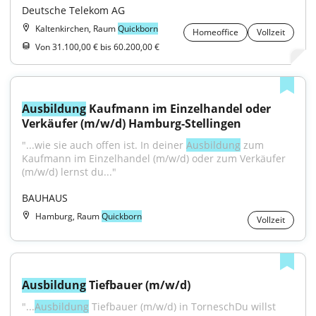
Deutsche Telekom AG
Kaltenkirchen, Raum
Quickborn
Homeoffice
Vollzeit
Von 31.100,00 € bis 60.200,00 €
Ausbildung
 Kaufmann im Einzelhandel oder 
Verkäufer (m/w/d) Hamburg-Stellingen
"...wie sie auch offen ist. In deiner 
Ausbildung
 zum 
Kaufmann im Einzelhandel (m/w/d) oder zum Verkäufer 
(m/w/d) lernst du..."
BAUHAUS
Hamburg, Raum
Quickborn
Vollzeit
Ausbildung
 Tiefbauer (m/w/d)
"...
Ausbildung
 Tiefbauer (m/w/d) in TorneschDu willst 