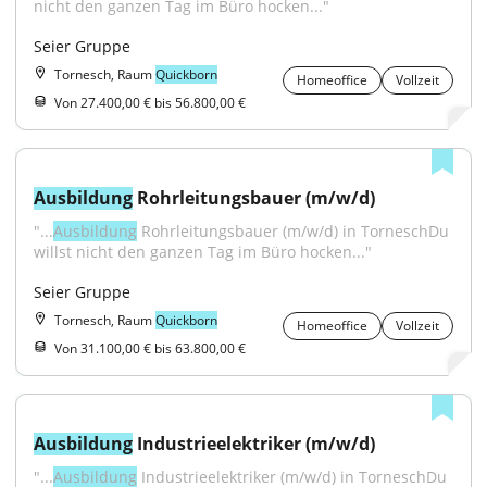
nicht den ganzen Tag im Büro hocken..."
Seier Gruppe
Tornesch, Raum
Quickborn
Homeoffice
Vollzeit
Von 27.400,00 € bis 56.800,00 €
Ausbildung
 Rohrleitungsbauer (m/w/d)
"...
Ausbildung
 Rohrleitungsbauer (m/w/d) in TorneschDu 
willst nicht den ganzen Tag im Büro hocken..."
Seier Gruppe
Tornesch, Raum
Quickborn
Homeoffice
Vollzeit
Von 31.100,00 € bis 63.800,00 €
Ausbildung
 Industrieelektriker (m/w/d)
"...
Ausbildung
 Industrieelektriker (m/w/d) in TorneschDu 