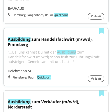
BAUHAUS
Hamburg-Langenhorn, Raum
Quickborn
Vollzeit
Ausbildung
 zum Handelsfachwirt (m/w/d), 
Pinneberg
"...Bei uns kannst Du mit der 
Ausbildung
 zum 
Handelsfachwirt (m/w/d) schon früh zur Führungskraft 
aufsteigen. Gemeinsam mit uns hast..."
Deichmann SE
Pinneberg, Raum
Quickborn
Vollzeit
Ausbildung
 zum Verkäufer (m/w/d), 
Norderstedt