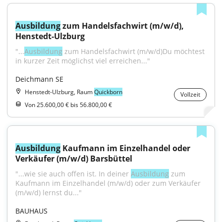
Ausbildung
 zum Handelsfachwirt (m/w/d), 
Henstedt-Ulzburg
"...
Ausbildung
 zum Handelsfachwirt (m/w/d)Du möchtest 
in kurzer Zeit möglichst viel erreichen..."
Deichmann SE
Henstedt-Ulzburg, Raum
Quickborn
Vollzeit
Von 25.600,00 € bis 56.800,00 €
Ausbildung
 Kaufmann im Einzelhandel oder 
Verkäufer (m/w/d) Barsbüttel
"...wie sie auch offen ist. In deiner 
Ausbildung
 zum 
Kaufmann im Einzelhandel (m/w/d) oder zum Verkäufer 
(m/w/d) lernst du..."
BAUHAUS