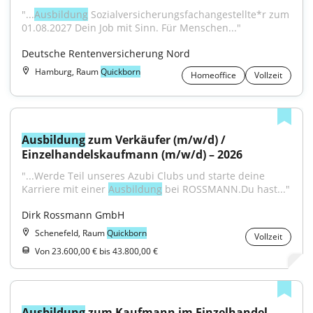
"...
Ausbildung
 Sozialversicherungsfachangestellte*r zum 
01.08.2027 Dein Job mit Sinn. Für Menschen..."
Deutsche Rentenversicherung Nord
Hamburg, Raum
Quickborn
Homeoffice
Vollzeit
Ausbildung
 zum Verkäufer (m/w/d) / 
Einzelhandelskaufmann (m/w/d) – 2026
"...Werde Teil unseres Azubi Clubs und starte deine 
Karriere mit einer 
Ausbildung
 bei ROSSMANN.Du hast..."
Dirk Rossmann GmbH
Schenefeld, Raum
Quickborn
Vollzeit
Von 23.600,00 € bis 43.800,00 €
Ausbildung
 zum Kaufmann im Einzelhandel 