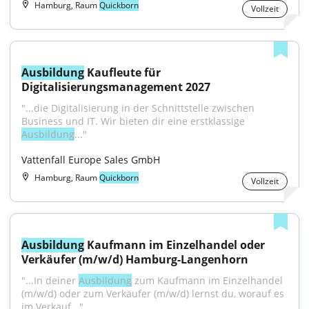
Hamburg, Raum
Quickborn
Vollzeit
Ausbildung
 Kaufleute für 
Digitalisierungsmanagement 2027
"...die Digitalisierung in der Schnittstelle zwischen 
Business und IT. Wir bieten dir eine erstklassige 
Ausbildung
..."
Vattenfall Europe Sales GmbH
Hamburg, Raum
Quickborn
Vollzeit
Ausbildung
 Kaufmann im Einzelhandel oder 
Verkäufer (m/w/d) Hamburg-Langenhorn
"...In deiner 
Ausbildung
 zum Kaufmann im Einzelhandel 
(m/w/d) oder zum Verkäufer (m/w/d) lernst du, worauf es 
im Verkauf..."