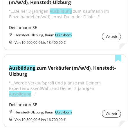
(m/w/d), Henstedt-Ulzburg
"...Deiner 3-jährigen 
Ausbildung
 zum Kaufmann im 
Einzelhandel (m/w/d) lernst Du in der Filiale..."
Deichmann SE
Henstedt-Ulzburg, Raum
Quickborn
Vollzeit
Von 10.500,00 € bis 18.400,00 €
Ausbildung
 zum Verkäufer (m/w/d), Henstedt-
Ulzburg
"...Werde Verkaufsprofi und glänze mit Deinem 
Expertenwissen!Während Deiner 2-jährigen 
Ausbildung
..."
Deichmann SE
Henstedt-Ulzburg, Raum
Quickborn
Vollzeit
Von 10.500,00 € bis 16.700,00 €