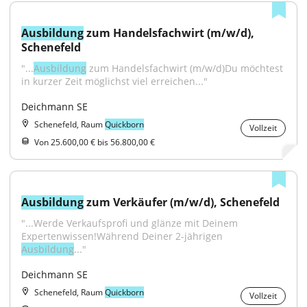
Ausbildung
 zum Handelsfachwirt (m/w/d), 
Schenefeld
"...
Ausbildung
 zum Handelsfachwirt (m/w/d)Du möchtest 
in kurzer Zeit möglichst viel erreichen..."
Deichmann SE
Schenefeld, Raum
Quickborn
Vollzeit
Von 25.600,00 € bis 56.800,00 €
Ausbildung
 zum Verkäufer (m/w/d), Schenefeld
"...Werde Verkaufsprofi und glänze mit Deinem 
Expertenwissen!Während Deiner 2-jährigen 
Ausbildung
..."
Deichmann SE
Schenefeld, Raum
Quickborn
Vollzeit