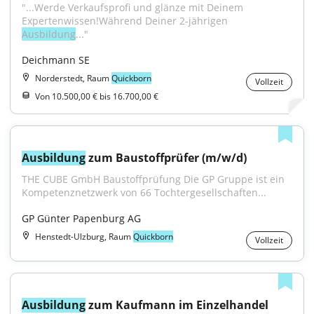
"...Werde Verkaufsprofi und glänze mit Deinem 
Expertenwissen!Während Deiner 2-jährigen 
Ausbildung
..."
Deichmann SE
Norderstedt, Raum
Quickborn
Vollzeit
Von 10.500,00 € bis 16.700,00 €
Ausbildung
 zum Baustoffprüfer (m/w/d)
THE CUBE GmbH Baustoffprüfung Die GP Gruppe ist ein 
Kompetenznetzwerk von 66 Tochtergesellschaften...
GP Günter Papenburg AG
Henstedt-Ulzburg, Raum
Quickborn
Vollzeit
Ausbildung
 zum Kaufmann im Einzelhandel 