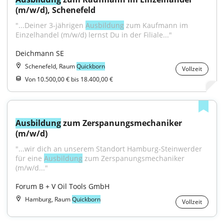
(m/w/d), Schenefeld
"...Deiner 3-jährigen 
Ausbildung
 zum Kaufmann im 
Einzelhandel (m/w/d) lernst Du in der Filiale..."
Deichmann SE
Schenefeld, Raum
Quickborn
Vollzeit
Von 10.500,00 € bis 18.400,00 €
Ausbildung
 zum Zerspanungsmechaniker 
(m/w/d)
"...wir dich an unserem Stand­ort Hamburg-Steinwerder 
für eine 
Ausbildung
 zum Zerspanungsmechaniker 
(m/w/d..."
Forum B + V Oil Tools GmbH
Hamburg, Raum
Quickborn
Vollzeit