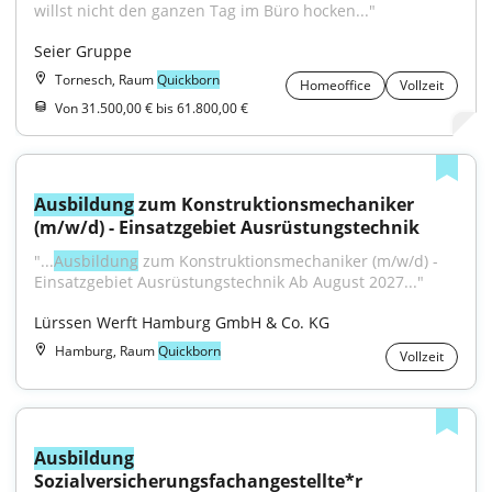
willst nicht den ganzen Tag im Büro hocken..."
Seier Gruppe
Tornesch, Raum
Quickborn
Homeoffice
Vollzeit
Von 31.500,00 € bis 61.800,00 €
Ausbildung
 zum Konstruktionsmechaniker 
(m/w/d) - Einsatzgebiet Ausrüstungstechnik
"...
Ausbildung
 zum Konstruktions­mechaniker (m/w/d) - 
Einsatzgebiet Ausrüstungstechnik Ab August 2027..."
Lürssen Werft Hamburg GmbH & Co. KG
Hamburg, Raum
Quickborn
Vollzeit
Ausbildung
Sozialversicherungsfachangestellte*r