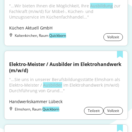
"...Wir bieten Ihnen die Möglichkeit, Ihre 
Ausbildung
 zur 
Fachkraft (m/w/d) für Möbel-, Küchen- und 
Umzugsservice im Küchenfachhandel..."
Küchen Aktuell GmbH
Kaltenkirchen, Raum
Quickborn
Vollzeit
Elektro-Meister / Ausbilder im Elektrohandwerk 
(m/w/d)
"...Sie uns in unserer Berufsbildungsstätte Elmshorn als 
Elektro-Meister / 
Ausbilder
 im Elektrohandwerk (m/w/d) 
Durchführung von Grund..."
Handwerkskammer Lübeck
Elmshorn, Raum
Quickborn
Teilzeit
Vollzeit