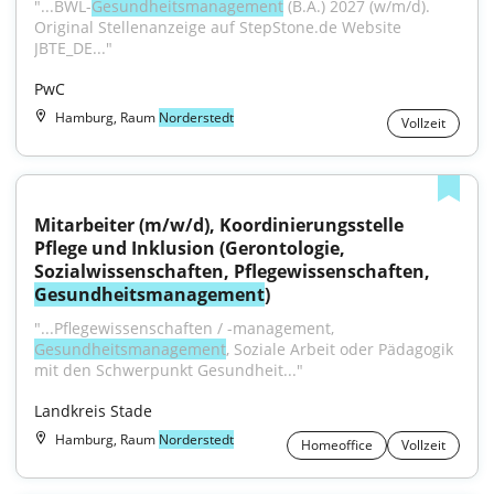
"...BWL-
Gesundheitsmanagement
 (B.A.) 2027 (w/m/d). 
Original Stellenanzeige auf StepStone.de Website 
JBTE_DE..."
PwC
Hamburg, Raum
Norderstedt
Vollzeit
Mitarbeiter (m/w/d), Koordinierungsstelle 
Pflege und Inklusion (Gerontologie, 
Sozialwissenschaften, Pflegewissenschaften, 
Gesundheitsmanagement
)
"...Pflegewissenschaften / -management, 
Gesundheitsmanagement
, Soziale Arbeit oder Pädagogik 
mit den Schwerpunkt Gesundheit..."
Landkreis Stade
Hamburg, Raum
Norderstedt
Homeoffice
Vollzeit