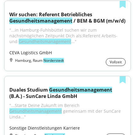
Wir suchen: Referent Betriebliches 
Gesundheitsmanagement
 / BEM & BGM (m/w/d)
"...in Hamburg-Fuhlsbüttel suchen wir zum 
nächstmöglichen Zeitpunkt Dich als:Referent Arbeits- 
und 
Gesundheitsmanagement
..."
CEVA Logistics GmbH
Hamburg, Raum
Norderstedt
Vollzeit
Duales Studium 
Gesundheitsmanagement
(B.A.) - SunCare Linda GmbH
"...Starte Deine Zukunft im Bereich 
Gesundheitsmanagement
 gemeinsam mit der SunCare 
Linda..."
Sonstige Dienstleistungen Karriere