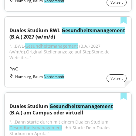
Hamburg, Raum
Norderstedt
Vollzeit
Duales Studium BWL-
Gesundheitsmanagement
(B.A.) 2027 (w/m/d)
"...BWL-
Gesundheitsmanagement
 (B.A.) 2027 
(w/m/d).Original Stellenanzeige auf StepStone.de 
Website..."
PwC
Hamburg, Raum
Norderstedt
Vollzeit
Duales Studium 
Gesundheitsmanagement
(B.A.) am Campus oder virtuell
"...Dann starte durch mit einem Dualen Studium 
Gesundheitsmanagement
. 👩⚕️ Starte Dein Duales 
Studium im April..."