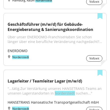
Hamburg, Raum
Norderstedt
Vollzeit
Geschäftsführer (m/w/d) für Gebäude-
Energieberatung & Sanierungskoordination
Über unser ENERDOMO-FranchiseHaben Sie schon 
länger über eine berufliche Veränderung nachgedacht?...
ENERDOMO
Norderstedt
Vollzeit
Lagerleiter / Teamleiter Lager (m/w/d)
"...tätig.Zur Verstärkung unseres HANSETRANS-Teams an 
unseren Lagerstandorten in 
Norderstedt
 suchen..."
HANSETRANS Hanseatische Transportgesellschaft mbH
Norderstedt
Vollzeit