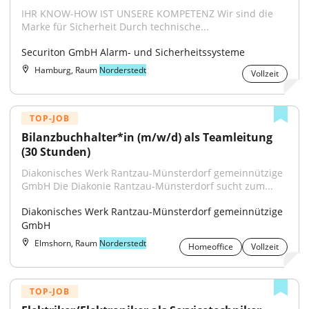
IHR KNOW-HOW IST UNSERE KOMPETENZ Wir sind die 
Marke für Sicherheit Durch technische...
Securiton GmbH Alarm- und Sicherheitssysteme
Hamburg, Raum
Norderstedt
Vollzeit
TOP-JOB
Bilanzbuchhalter*in (m/w/d) als Teamleitung 
(30 Stunden)
Diakonisches Werk Rantzau-Münsterdorf gemeinnützige 
GmbH Die Diakonie Rantzau-Münsterdorf sucht zum...
Diakonisches Werk Rantzau-Münsterdorf gemeinnützige 
GmbH
Elmshorn, Raum
Norderstedt
Homeoffice
Vollzeit
TOP-JOB