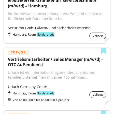
Elektriker/Elektroniker als Servicetechniker 
(m/w/d) – Hamburg
Ihr KnowHow ist unsere Kompetenz Wir sind die Marke 
für Sicherheit Durch technische...
Securiton GmbH Alarm- und Sicherheitssysteme
Hamburg, Raum
Norderstedt
Vollzeit
TOP-JOB
Vertriebsmitarbeiter / Sales Manager (m/w/d) – 
OTC Außendienst
Uriach ist ein international agierendes, spanisches 
Familienunternehmen mit einer 185-jährigen...
Uriach Germany GmbH
Hamburg, Raum
Norderstedt
Vollzeit
Von 45.000,00 € bis 65.000,00 € pro Jahr