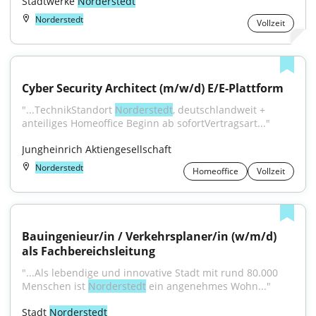
Stadtwerke 
Norderstedt
Norderstedt
Vollzeit
Cyber Security Architect (m/w/d) E/E-Plattform
"...TechnikStandort 
Norderstedt
, deutschlandweit + 
anteiliges Homeoffice Beginn ab sofortVertragsart..."
Jungheinrich Aktiengesellschaft
Norderstedt
Homeoffice
Vollzeit
Bauingenieur/in / Verkehrsplaner/in (w/m/d) 
als Fachbereichsleitung
"...Als lebendige und innovative Stadt mit rund 80.000 
Menschen ist 
Norderstedt
 ein angenehmes Wohn..."
Stadt 
Norderstedt