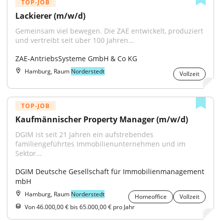
TOP-JOB
Lackierer (m/w/d)
Gemeinsam viel bewegen. Die ZAE entwickelt, produziert 
und vertreibt seit über 100 Jahren...
ZAE-AntriebsSysteme GmbH & Co KG
Hamburg, Raum
Norderstedt
Vollzeit
TOP-JOB
Kaufmännischer Property Manager (m/w/d)
DGIM ist seit 21 Jahren ein aufstrebendes 
familiengeführtes Immobilienunternehmen und im 
Sektor...
DGIM Deutsche Gesellschaft für Immobilienmanagement 
mbH
Hamburg, Raum
Norderstedt
Homeoffice
Vollzeit
Von 46.000,00 € bis 65.000,00 € pro Jahr