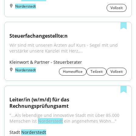
Norderstedt
Vollzeit
Steuerfachangestellte:n
Wir sind mit unseren Ärzten auf Kurs - Segel mit und 
verstärke unsere Kanzlei mit Herz,...
Kleinwort & Partner - Steuerberater
Norderstedt
Homeoffice
Teilzeit
Vollzeit
Leiter/in (w/m/d) für das 
Rechnungsprüfungsamt
"...Als lebendige und innovative Stadt mit über 85.000 
Menschen ist 
Norderstedt
 ein angenehmes Wohn..."
Stadt 
Norderstedt