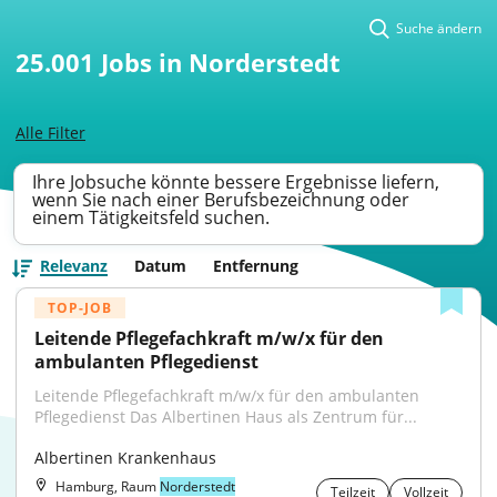
Suche ändern
25.001
Jobs in Norderstedt
Alle Filter
Ihre Jobsuche könnte bessere Ergebnisse liefern,
wenn Sie nach einer Berufsbezeichnung oder
einem Tätigkeitsfeld suchen.
Relevanz
Datum
Entfernung
TOP-JOB
Leitende Pflegefachkraft m/w/x für den 
ambulanten Pflegedienst
Leitende Pflegefachkraft m/w/x für den ambulanten 
Pflegedienst Das Albertinen Haus als Zentrum für...
Albertinen Krankenhaus
Hamburg, Raum
Norderstedt
Teilzeit
Vollzeit