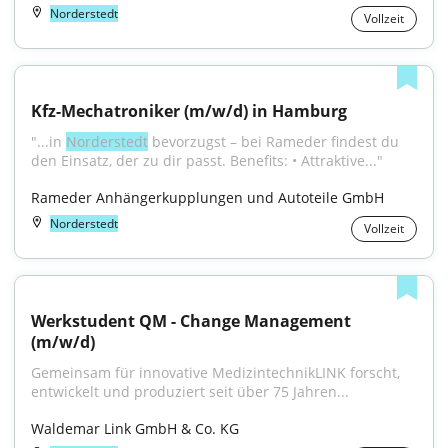
Norderstedt
Vollzeit
Kfz-Mechatroniker (m/w/d) in Hamburg
"...in 
Norderstedt
 bevorzugst – bei Rameder findest du 
den Einsatz, der zu dir passt. Benefits: • Attraktive..."
Rameder Anhängerkupplungen und Autoteile GmbH
Norderstedt
Vollzeit
Werkstudent QM - Change Management 
(m/w/d)
Gemeinsam für innovative MedizintechnikLINK forscht, 
entwickelt und produziert seit über 75 Jahren...
Waldemar Link GmbH & Co. KG