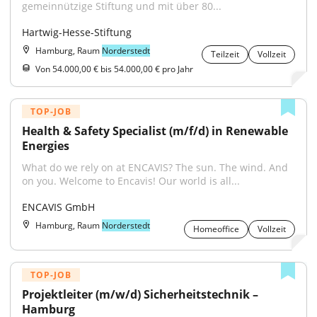
gemeinnützige Stiftung und mit über 80...
Hartwig-Hesse-Stiftung
Hamburg, Raum
Norderstedt
Teilzeit
Vollzeit
Von 54.000,00 € bis 54.000,00 € pro Jahr
TOP-JOB
Health & Safety Specialist (m/f/d) in Renewable 
Energies
What do we rely on at ENCAVIS? The sun. The wind. And 
on you. Welcome to Encavis! Our world is all...
ENCAVIS GmbH
Hamburg, Raum
Norderstedt
Homeoffice
Vollzeit
TOP-JOB
Projektleiter (m/w/d) Sicherheitstechnik – 
Hamburg