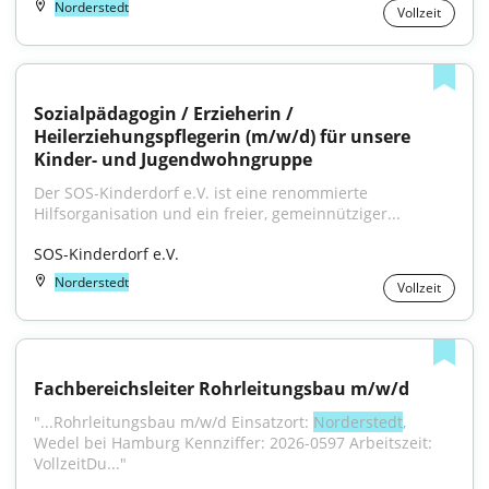
Norderstedt
Vollzeit
Sozialpädagogin / Erzieherin / 
Heilerziehungspflegerin (m/w/d) für unsere 
Kinder- und Jugendwohngruppe
Der SOS-Kinderdorf e.V. ist eine renommierte 
Hilfsorganisation und ein freier, gemeinnütziger...
SOS-Kinderdorf e.V.
Norderstedt
Vollzeit
Fachbereichsleiter Rohrleitungsbau m/w/d
"...Rohrleitungsbau m/w/d Einsatzort: 
Norderstedt
, 
Wedel bei Hamburg Kennziffer: 2026-0597 Arbeitszeit: 
VollzeitDu..."