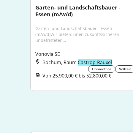
Garten- und Landschaftsbauer - 
Essen (m/w/d)
Garten- und Landschaftsbauer - Essen 
(m/w/d)Wir bieten:Einen zukunftssicheren, 
unbefristeten...
Vonovia SE
Bochum, Raum
Castrop-Rauxel
Homeoffice
Vollzeit
Von 25.900,00 € bis 52.800,00 €