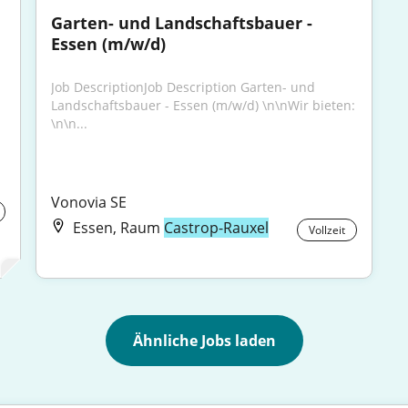
Garten- und Landschaftsbauer - 
Essen (m/w/d)
Job DescriptionJob Description Garten- und 
Landschaftsbauer - Essen (m/w/d) \n\nWir bieten: 
\n\n...
Vonovia SE
Essen, Raum
Castrop-Rauxel
Vollzeit
Ähnliche Jobs laden