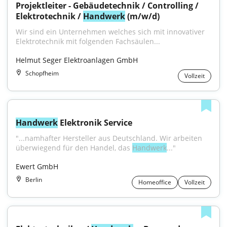
Projektleiter - Gebäudetechnik / Controlling / 
Elektrotechnik / 
Handwerk
 (m/w/d)
Wir sind ein Unternehmen welches sich mit innovativer 
Elektrotechnik mit folgenden Fachsäulen...
Helmut Seger Elektroanlagen GmbH
Schopfheim
Vollzeit
Handwerk
 Elektronik Service
"...namhafter Hersteller aus Deutschland. Wir arbeiten 
überwiegend für den Handel, das 
Handwerk
..."
Ewert GmbH
Berlin
Homeoffice
Vollzeit