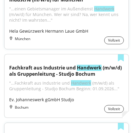
"...einen Gebietsmanager im Außendienst 
Handwerk
(m/w/d) für München. Wer wir sind? Na, wer kennt uns 
nicht? Im wahrsten..."
Hela Gewürzwerk Hermann Laue GmbH
München
Vollzeit
Fachkraft aus Industrie und 
Handwerk
 (m/w/d) 
als Gruppenleitung - Studjo Bochum
"...Fachkraft aus Industrie und 
Handwerk
 (m/w/d) als 
Gruppenleitung - Studjo Bochum Beginn: 01.09.2026..."
Ev. Johanneswerk gGmbH Studjo
Bochum
Vollzeit