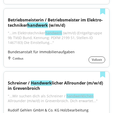
Betriebs­meisterin / Betriebs­meister im Elektro­
techniker­
handwerk
 (w/m/d)
"...im Elektro­techniker­
handwerk
 (w/m/d) (Entgelt­gruppe 
9b TVöD Bund, Kennung: PDFM 2199 51, Stellen‑ID 
1467183) Die Einstellung..."
Bundesanstalt für Immobilienaufgaben
Cottbus
Vollzeit
Schreiner / 
Handwerk
licher Allrounder (m/w/d) 
in Grevenbroich
"...Wir suchen dich als Schreiner / 
handwerklichen
Allrounder (m/w/d) in Grevenbroich. Dich erwartet..."
Rudolf Gehlen GmbH & Co. KG Holzbearbeitung