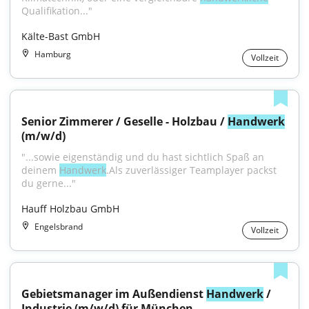
Qualifikation..."
Kälte-Bast GmbH
Hamburg
Vollzeit
Senior Zimmerer / Geselle - Holzbau / 
Handwerk
(m/w/d)
"...sowie eigenständig und du hast sichtlich Spaß an 
deinem 
Handwerk
.Als zuverlässiger Teamplayer packst 
du gerne..."
Hauff Holzbau GmbH
Engelsbrand
Vollzeit
Gebietsmanager im Außendienst 
Handwerk
 / 
Industrie (m/w/d) für München