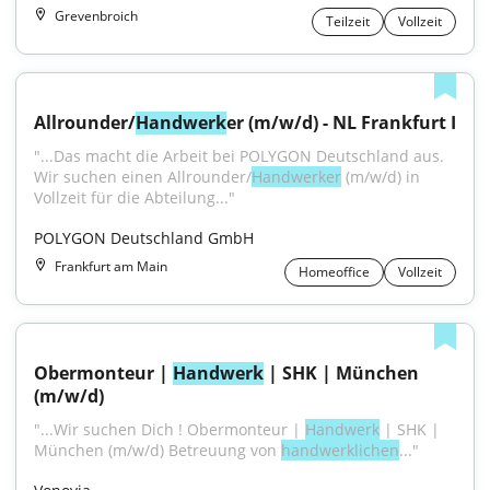
Grevenbroich
Teilzeit
Vollzeit
Allrounder/
Handwerk
er (m/w/d) - NL Frankfurt I
"...Das macht die Arbeit bei POLYGON Deutschland aus. 
Wir suchen einen Allrounder/
Handwerker
 (m/w/d) in 
Vollzeit für die Abteilung..."
POLYGON Deutschland GmbH
Frankfurt am Main
Homeoffice
Vollzeit
Obermonteur | 
Handwerk
 | SHK | München 
(m/w/d)
"...Wir suchen Dich ! Obermonteur | 
Handwerk
 | SHK | 
München (m/w/d) Betreuung von 
handwerklichen
..."