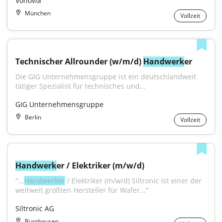
Vonovia
München
Vollzeit
Technischer Allrounder (w/m/d) 
Handwerk
er
Die GIG Unternehmensgruppe ist ein deutschlandweit 
tätiger Spezialist für technisches und...
GIG Unternehmensgruppe
Berlin
Vollzeit
Handwerk
er / Elektriker (m/w/d)
"...
Handwerker
 / Elektriker (m/w/d) Siltronic ist einer der 
weltweit größten Hersteller für Wafer..."
Siltronic AG
Burghausen