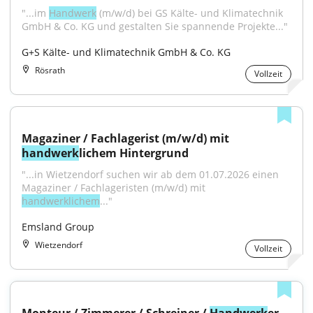
"...im 
Handwerk
 (m/w/d) bei GS Kälte- und Klimatechnik 
GmbH & Co. KG und gestalten Sie spannende Projekte..."
G+S Kälte- und Klimatechnik GmbH & Co. KG
Rösrath
Vollzeit
Magaziner / Fachlagerist (m/w/d) mit 
handwerk
lichem Hintergrund
"...in Wietzendorf suchen wir ab dem 01.07.2026 einen 
Magaziner / Fachlageristen (m/w/d) mit 
handwerklichem
..."
Emsland Group
Wietzendorf
Vollzeit