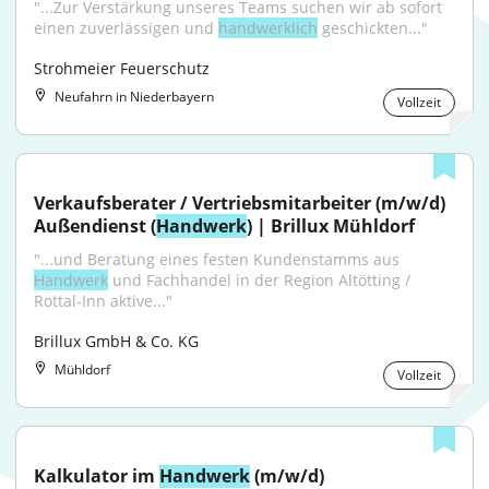
"...Zur Verstärkung unseres Teams suchen wir ab sofort 
einen zuverlässigen und 
handwerklich
 geschickten..."
Strohmeier Feuerschutz
Neufahrn in Niederbayern
Vollzeit
Verkaufsberater / Vertriebsmitarbeiter (m/w/d) 
Außendienst (
Handwerk
) | Brillux Mühldorf
"...und Beratung eines festen Kundenstamms aus 
Handwerk
 und Fachhandel in der Region Altötting / 
Rottal-Inn aktive..."
Brillux GmbH & Co. KG
Mühldorf
Vollzeit
Kalkulator im 
Handwerk
 (m/w/d)