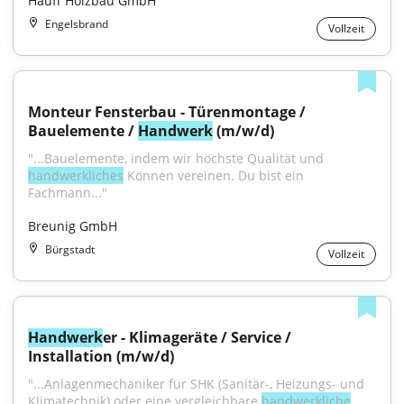
Hauff Holzbau GmbH
Engelsbrand
Vollzeit
Monteur Fensterbau - Türenmontage / 
Bauelemente / 
Handwerk
 (m/w/d)
"...Bauelemente, indem wir höchste Qualität und 
handwerkliches
 Können vereinen. Du bist ein 
Fachmann..."
Breunig GmbH
Bürgstadt
Vollzeit
Handwerk
er - Klimageräte / Service / 
Installation (m/w/d)
"...Anlagenmechaniker für SHK (Sanitär-, Heizungs- und 
Klimatechnik) oder eine vergleichbare 
handwerkliche