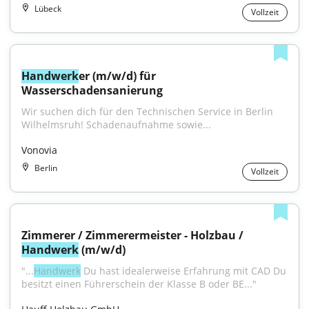
Lübeck
Vollzeit
Handwerk
er (m/w/d) für 
Wasserschadensanierung
Wir suchen dich für den Technischen Service in Berlin 
Wilhelmsruh! Schadenaufnahme sowie...
Vonovia
Berlin
Vollzeit
Zimmerer / Zimmerermeister - Holzbau / 
Handwerk
 (m/w/d)
"...
Handwerk
 Du hast idealerweise Erfahrung mit CAD Du 
besitzt einen Führerschein der Klasse B oder BE..."