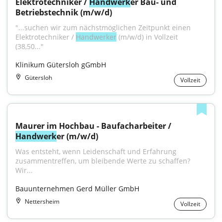
Elektrotechniker / 
Handwerk
er Bau- und 
Betriebstechnik (m/w/d)
"...suchen wir zum nächstmöglichen Zeitpunkt einen 
Elektrotechniker / 
Handwerker
 (m/w/d) in Vollzeit 
(38,50..."
Klinikum Gütersloh gGmbH
Gütersloh
Vollzeit
Maurer im Hochbau - Baufacharbeiter / 
Handwerk
er (m/w/d)
Was entsteht, wenn Leidenschaft und Erfahrung 
zusammentreffen, um bleibende Werte zu schaffen? 
Wir...
Bauunternehmen Gerd Müller GmbH
Nettersheim
Vollzeit