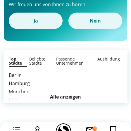
Wir freuen uns von Ihnen zu hören.
Ja
Nein
Top
Beliebte
Passende
Ausbildung
Städte
Städte
Unternehmen
Berlin
Hamburg
München
Alle anzeigen
Köln
Frankfurt am Main
Stuttgart
Düsseldorf