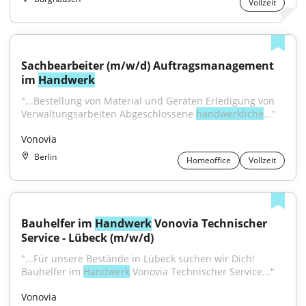
Vollzeit
Sachbearbeiter (m/w/d) Auftragsmanagement 
im 
Handwerk
"...Bestellung von Material und Geräten Erledigung von 
Verwaltungsarbeiten Abgeschlossene 
handwerkliche
..."
Vonovia
Berlin
Homeoffice
Vollzeit
Bauhelfer im 
Handwerk
 Vonovia Technischer 
Service - Lübeck (m/w/d)
"...Für unsere Bestände in Lübeck suchen wir Dich! 
Bauhelfer im 
Handwerk
 Vonovia Technischer Service..."
Vonovia