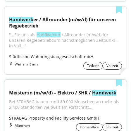
Handwerk
er / Allrounder (m/w/d) für unseren 
Regiebetrieb
"...Sie uns als 
Handwerker
 / Allrounder (m/w/d) für 
unseren Regiebetriebzum nächstmöglichen Zeitpunkt – 
in Voll..."
Städtische Wohnungsbaugesellschaft mbH
Weil am Rhein
Teilzeit
Vollzeit
Meister:in (m/w/d) – Elektro / SHK / 
Handwerk
Bei STRABAG bauen rund 89.000 Menschen an mehr als 
2.400 Standorten weltweit am Fortschritt....
STRABAG Property and Facility Services GmbH
München
Homeoffice
Vollzeit