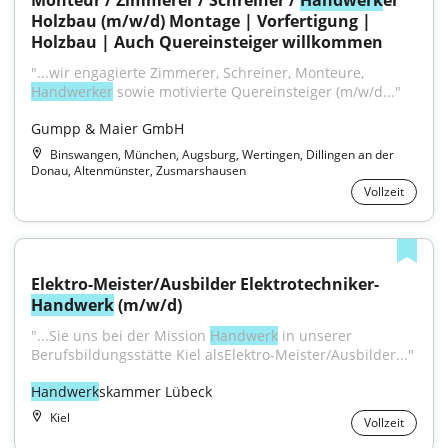
Monteur / Zimmerer / Schreiner / 
Handwerk
er 
Holzbau (m/w/d) Montage | Vorfertigung | 
Holzbau | Auch Quereinsteiger willkommen
"...wir engagierte Zimmerer, Schreiner, Monteure, 
Handwerker
 sowie motivierte Quereinsteiger (m⁠/⁠w⁠/⁠d..."
Gumpp & Maier GmbH
Binswangen, München, Augsburg, Wertingen, Dillingen an der
Donau, Altenmünster, Zusmarshausen
Vollzeit
Elektro-Meister/Ausbilder Elektrotechniker-
Handwerk
 (m/w/d)
"...Sie uns bei der Mission 
Handwerk
 in unserer 
Berufsbildungsstätte Kiel alsElektro-Meister/Ausbilder..."
Handwerk
skammer Lübeck
Kiel
Vollzeit