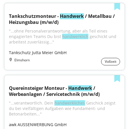
Tankschutzmonteur - 
Handwerk
 / Metallbau / 
Heizungsbau (m/w/d)
"...ohne Personalverantwortung, aber als Teil eines 
engagierten Teams Du bist 
handwerklich
 geschickt und 
arbeitest zuverlässig..."
Tankschutz Jutta Meier GmbH
Elmshorn
Vollzeit
Quereinsteiger Monteur - 
Handwerk
 / 
Werbeanlagen / Servicetechnik (m/w/d)
"...verantwortlich. Dein 
handwerkliches
 Geschick zeigst 
du bei vielfältigen Aufgaben wie Fundament- und 
Betonarbeiten..."
awk AUSSENWERBUNG GmbH